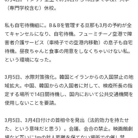
（専門学校含む）休校。
私も自宅待機組に。B＆Bを管理する旦那も3月の予約が全
てキャンセルになり、自宅待機。フュ－ミチーノ空港で障
害者介護サービス（車椅子での空港内移動）の息子も自宅
待機。昼夜ちゃんと食事の用意をしなくちゃいけない私。
という環境になった。
3月5日、水際対策強化。韓国とイランからの入国禁止の地
域拡大。中国、韓国からの入国者に対して、検疫所長の指
定する場所で14日間待機し、国内において公共交通機関を
使用しないことを要請。
3月5日、3月4日付けの首相令を発出（法的効力を持たせ
た、という意味だと思う）。会議、会合の禁止。映画館劇
場など互いに1mの対人距離を保てない場所での催し禁