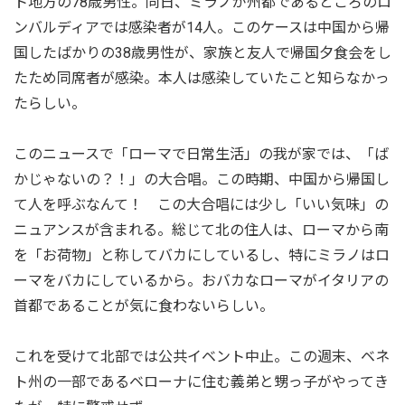
ト地方の78歳男性。同日、ミラノが州都であるところのロ
ンバルディアでは感染者が14人。このケースは中国から帰
国したばかりの38歳男性が、家族と友人で帰国夕食会をし
たため同席者が感染。本人は感染していたこと知らなかっ
たらしい。
このニュースで「ローマで日常生活」の我が家では、「ば
かじゃないの？！」の大合唱。この時期、中国から帰国し
て人を呼ぶなんて！ この大合唱には少し「いい気味」の
ニュアンスが含まれる。総じて北の住人は、ローマから南
を「お荷物」と称してバカにしているし、特にミラノはロ
ーマをバカにしているから。おバカなローマがイタリアの
首都であることが気に食わないらしい。
これを受けて北部では公共イベント中止。この週末、ベネ
ト州の一部であるベローナに住む義弟と甥っ子がやってき