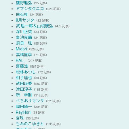
鷹野雅弘
（25 記事）
ヤマシタクニコ
（526 記事）
白石昇
（24 記事）
8月サンタ
（12 記事）
武 盾一郎＆山根康弘
（478 記事）
深川正英
（33 記事）
青池良輔
（34 記事）
須貝 弦
（55 記事）
Midori
（329 記事）
高橋里季
（71 記事）
HAL_
（207 記事）
齋藤浩
（567 記事）
松林あつし
（72 記事）
相子達也
（30 記事）
武田瑛夢
（587 記事）
津田淳子
（188 記事）
所 幸則
（312 記事）
べちおサマンサ
（329 記事）
岡田陽一
（305 記事）
Rey.Hori
（38 記事）
杏珠
（35 記事）
もみのこゆきと
（136 記事）