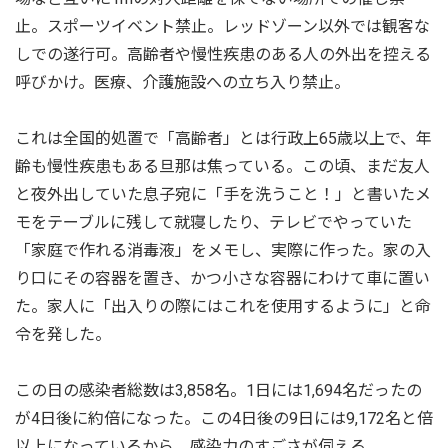
止。スポーツイベント禁止。レッドゾーン以外では観客な
しでの遂行可。高齢者や慢性疾患のある人の外出を控える
呼びかけ。医療、介護施設への立ち入り禁止。
これは全国的処置で「高齢者」とは行政上65歳以上で、年
齢も慢性疾患もある旦那は焦っている。この頃、まだ友人
と夜外出していた息子宛に「手を洗うこと！」と書いたメ
モをテーブルに残して就寝したり、テレビでやっていた
「家庭で作れる消毒液」をメモし、実際に作った。家の入
り口にその容器を置き、かつ小さな容器にわけて車に置い
た。家人に「出入りの際にはこれを使用するように」と命
令を発した。
この日の感染者総数は3,858名。1日には1,694名だったの
が4日後に約倍になった。この4日後の9日には9,172名と倍
以上になっているから、感染力のすごさが伺える。