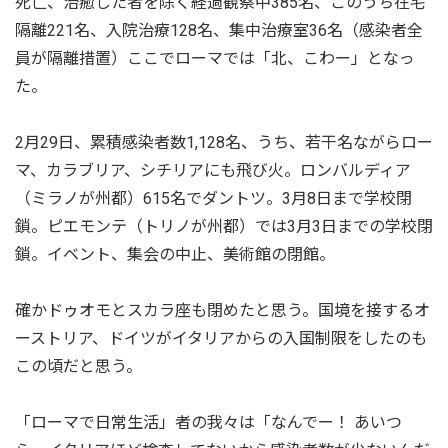
死亡、治癒した者を除く経過観察中385名、このうち在宅
隔離221名、入院治療128名、集中治療室36名（感染者全
員が隔離措置）ここでローマでは「北、こわー」となっ
た。
2月29日、累積感染者数1,128名、うち、若干名ながらロー
マ、カラブリア、シチリアにも飛び火。ロンバルディア
（ミラノが州都）615名でダントツ。3月8日まで学校閉
鎖。ピエモンテ（トリノが州都）では3月3日までの学校閉
鎖。イベント、集会の中止、美術館の閉館。
確かドゥオモとスカラ座も閉めたと思う。国境を接するオ
ーストリア、ドイツがイタリアからの入国制限をしたのも
この頃だと思う。
「ローマで日常生活」者の我々は「なんでー！ あいつ