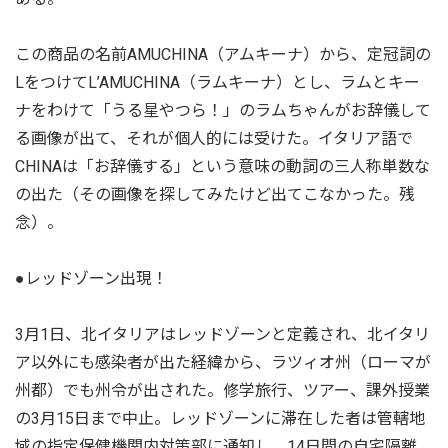
この商品の名前AMUCHINA（アムキーナ）から、定冠詞の
LをつけてL’AMUCHINA（ラムキーナ）とし、ラムとキー
ナをわけて「うる星やつら！」のラムちゃんがお辞儀して
る画像が出て、それが個人的には受けた。イタリア語で
CHINAは「お辞儀する」という意味の動詞の三人称単数な
の出た（その画像を探してみたけど出てこなかった。残
念）。
●レッドゾーン出現！
3月1日、北イタリアはレッドゾーンと定義され、北イタリ
ア以外にも感染者が出た経緯から、ラツィオ州（ローマが
州都）でも州令が出された。修学旅行、ツアー、課外授業
の3月15日まで中止。レッドゾーンに滞在した者は管轄地
域の指定保健機関内対策部に通知し、14日間の自宅隔離。