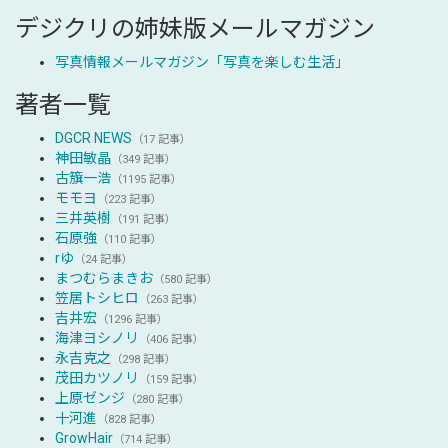
デジクリの姉妹版メールマガジン
写真情報メールマガジン「写真を楽しむ生活」
著者一覧
DGCR NEWS
（17 記事）
神田敏晶
（349 記事）
古籏一浩
（1195 記事）
モモヨ
（223 記事）
三井英樹
（191 記事）
石原強
（110 記事）
rゆ
（24 記事）
まつむらまきお
（580 記事）
笠居トシヒロ
（263 記事）
吉井宏
（1296 記事）
海津ヨシノリ
（406 記事）
永吉克之
（298 記事）
茂田カツノリ
（159 記事）
上原ゼンジ
（280 記事）
十河進
（828 記事）
GrowHair
（714 記事）