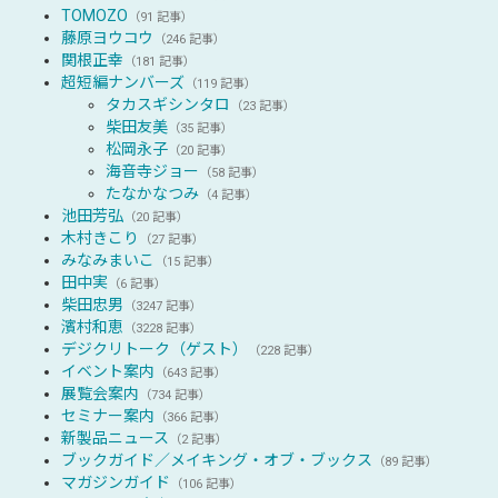
TOMOZO
（91 記事）
藤原ヨウコウ
（246 記事）
関根正幸
（181 記事）
超短編ナンバーズ
（119 記事）
タカスギシンタロ
（23 記事）
柴田友美
（35 記事）
松岡永子
（20 記事）
海音寺ジョー
（58 記事）
たなかなつみ
（4 記事）
池田芳弘
（20 記事）
木村きこり
（27 記事）
みなみまいこ
（15 記事）
田中実
（6 記事）
柴田忠男
（3247 記事）
濱村和恵
（3228 記事）
デジクリトーク（ゲスト）
（228 記事）
イベント案内
（643 記事）
展覧会案内
（734 記事）
セミナー案内
（366 記事）
新製品ニュース
（2 記事）
ブックガイド／メイキング・オブ・ブックス
（89 記事）
マガジンガイド
（106 記事）