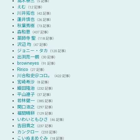
高木泰三
（5 記事）
えむ
（12 記事）
川井拓也
（42 記事）
蓮井慎也
（26 記事）
秋葉秀樹
（73 記事）
森和恵
（437 記事）
薬師寺 聖
（118 記事）
沢辺 均
（47 記事）
ジョニー・タカ
（120 記事）
出渕亮一朗
（30 記事）
browneyes
（91 記事）
Ririco
（27 記事）
川合和史＠コロ。
（422 記事）
宮崎希沙
（8 記事）
織田隆治
（232 記事）
平山遵子
（37 記事）
若林健一
（385 記事）
関口浩之
（297 記事）
福間晴耕
（129 記事）
いわいともひさ
（46 記事）
吉田貴之
（237 記事）
カンクロー
（233 記事）
こいぬまめぐみ
（18 記事）