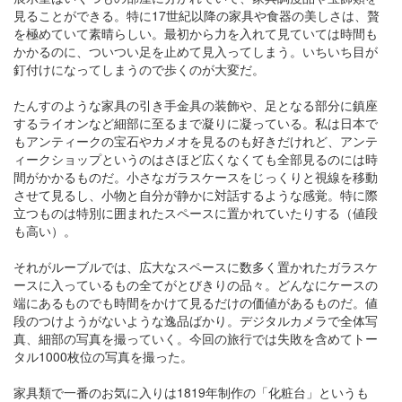
見ることができる。特に17世紀以降の家具や食器の美しさは、贅
を極めていて素晴らしい。最初から力を入れて見ていては時間も
かかるのに、ついつい足を止めて見入ってしまう。いちいち目が
釘付けになってしまうので歩くのが大変だ。
たんすのような家具の引き手金具の装飾や、足となる部分に鎮座
するライオンなど細部に至るまで凝りに凝っている。私は日本で
もアンティークの宝石やカメオを見るのも好きだけれど、アンテ
ィークショップというのはさほど広くなくても全部見るのには時
間がかかるものだ。小さなガラスケースをじっくりと視線を移動
させて見るし、小物と自分が静かに対話するような感覚。特に際
立つものは特別に囲まれたスペースに置かれていたりする（値段
も高い）。
それがルーブルでは、広大なスペースに数多く置かれたガラスケ
ースに入っているもの全てがとびきりの品々。どんなにケースの
端にあるものでも時間をかけて見るだけの価値があるものだ。値
段のつけようがないような逸品ばかり。デジタルカメラで全体写
真、細部の写真を撮っていく。今回の旅行では失敗を含めてトー
タル1000枚位の写真を撮った。
家具類で一番のお気に入りは1819年制作の「化粧台」というも