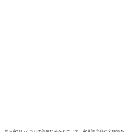
展示室はいくつもの部屋に分かれていて、家具調度品や宝飾類を