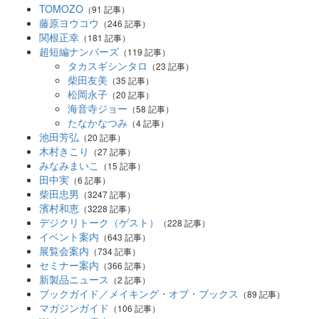
TOMOZO
（91 記事）
藤原ヨウコウ
（246 記事）
関根正幸
（181 記事）
超短編ナンバーズ
（119 記事）
タカスギシンタロ
（23 記事）
柴田友美
（35 記事）
松岡永子
（20 記事）
海音寺ジョー
（58 記事）
たなかなつみ
（4 記事）
池田芳弘
（20 記事）
木村きこり
（27 記事）
みなみまいこ
（15 記事）
田中実
（6 記事）
柴田忠男
（3247 記事）
濱村和恵
（3228 記事）
デジクリトーク（ゲスト）
（228 記事）
イベント案内
（643 記事）
展覧会案内
（734 記事）
セミナー案内
（366 記事）
新製品ニュース
（2 記事）
ブックガイド／メイキング・オブ・ブックス
（89 記事）
マガジンガイド
（106 記事）