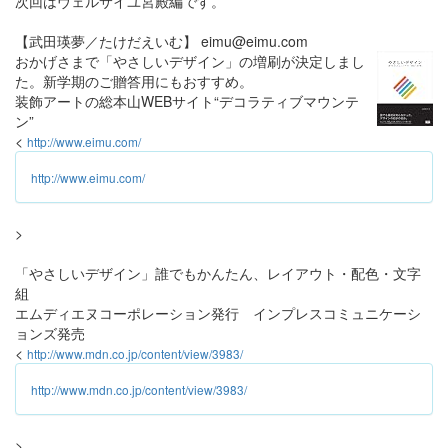
次回はヴェルサイユ宮殿編です。
【武田瑛夢／たけだえいむ】 eimu@eimu.com
おかげさまで「やさしいデザイン」の増刷が決定しまし
た。新学期のご贈答用にもおすすめ。
装飾アートの総本山WEBサイト“デコラティブマウンテ
ン”
<
http://www.eimu.com/
http://www.eimu.com/
>
「やさしいデザイン」誰でもかんたん、レイアウト・配色・文字
組
エムディエヌコーポレーション発行 インプレスコミュニケーシ
ョンズ発売
<
http://www.mdn.co.jp/content/view/3983/
http://www.mdn.co.jp/content/view/3983/
>