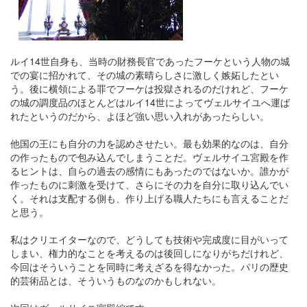
ルイ14世自身も、当時の財務長官であったフーケという人物の城
での宴に招かれて、その城の素晴らしさに激しく嫉妬したとい
う。後に横領による罪でフーケは投獄されるのだけれど、フーケ
の城の調度品のほとんどはルイ14世によってヴェルサイユへ運ば
れたというのだから、よほど強い思い入れがあったらしい。
他国の王にも自分の力を認めさせたい。最も効果的なのは、自分
の作ったもので包み込んでしまうことだ。ヴェルサイユ宮殿を作
るヒントは、自らの過去の感情にもあったのではないか。誰かが
作ったものに刺激を受けて、さらにその力を自分に取り込んでい
く。それは支配する側も、作り上げる職人たちにも言えることだ
と思う。
私はクリエイターなので、どうしても技術や完成度に目がいって
しまい、権力的なことを考えるのは後回しになりがちだけれど、
今回はそういうことを同時に考えざるを得なかった。パリの歴史
的芸術品とは、そういうものなのかもしれない。