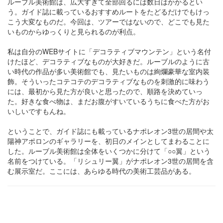
ルーブル美術館は、広大すぎて全部回るには数日はかかるとい
う。ガイド誌に載っているおすすめルートをたどるだけでもけっ
こう大変なものだ。今回は、ツアーではないので、どこでも見た
いものからゆっくりと見られるのが利点。
私は自分のWEBサイトに「デコラティブマウンテン」という名付
けたほど、デコラティブなものが大好きだ。ルーブルのように古
い時代の作品が多い美術館でも、見たいものは絢爛豪華な室内装
飾。そういったコテコテのデコラティブなものを刺激的に味わう
には、最初から見た方が良いと思ったので、順路を決めていっ
た。好きな食べ物は、まだお腹がすいているうちに食べた方がお
いしいですもんね。
ということで、ガイド誌にも載っているナポレオン3世の居間や太
陽神アポロンのギャラリーを、初日のメインとしてまわることに
した。ルーブル美術館は全体をいくつかに分けて「○○翼」という
名前をつけている。「リシュリー翼」がナポレオン3世の居間を含
む展示室だ。ここには、あらゆる時代の美術工芸品がある。