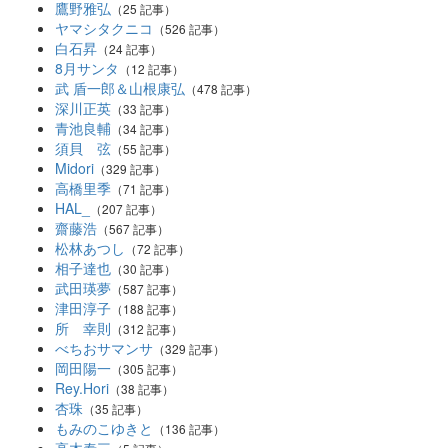
鷹野雅弘
（25 記事）
ヤマシタクニコ
（526 記事）
白石昇
（24 記事）
8月サンタ
（12 記事）
武 盾一郎＆山根康弘
（478 記事）
深川正英
（33 記事）
青池良輔
（34 記事）
須貝 弦
（55 記事）
Midori
（329 記事）
高橋里季
（71 記事）
HAL_
（207 記事）
齋藤浩
（567 記事）
松林あつし
（72 記事）
相子達也
（30 記事）
武田瑛夢
（587 記事）
津田淳子
（188 記事）
所 幸則
（312 記事）
べちおサマンサ
（329 記事）
岡田陽一
（305 記事）
Rey.Hori
（38 記事）
杏珠
（35 記事）
もみのこゆきと
（136 記事）