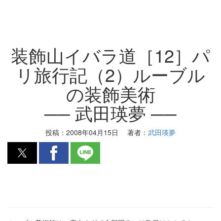
装飾山イバラ道［12］パ
リ旅行記（2）ルーブル
の装飾美術
── 武田瑛夢 ──
投稿：
2008年04月15日
著者：
武田瑛夢