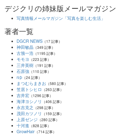
デジクリの姉妹版メールマガジン
写真情報メールマガジン「写真を楽しむ生活」
著者一覧
DGCR NEWS
（17 記事）
神田敏晶
（349 記事）
古籏一浩
（1195 記事）
モモヨ
（223 記事）
三井英樹
（191 記事）
石原強
（110 記事）
rゆ
（24 記事）
まつむらまきお
（580 記事）
笠居トシヒロ
（263 記事）
吉井宏
（1296 記事）
海津ヨシノリ
（406 記事）
永吉克之
（298 記事）
茂田カツノリ
（159 記事）
上原ゼンジ
（280 記事）
十河進
（828 記事）
GrowHair
（714 記事）