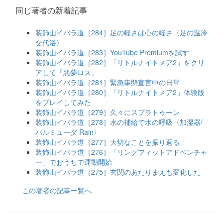
同じ著者の新着記事
装飾山イバラ道［284］足の軽さは心の軽さ〈足の温冷
交代浴〉
装飾山イバラ道［283］YouTube Premiumを試す
装飾山イバラ道［282］「リトルナイトメア2」をクリ
アして「悪夢ロス」
装飾山イバラ道［281］緊急事態宣言中の日常
装飾山イバラ道［280］「リトルナイトメア2」体験版
をプレイしてみた
装飾山イバラ道［279］久々にスプラトゥーン
装飾山イバラ道［278］水の補給で水の呼吸〈加湿器/
バルミューダ Rain〉
装飾山イバラ道［277］大切なことを振り返る
装飾山イバラ道［276］「リングフィットアドベンチャ
ー」でおうちで運動開始
装飾山イバラ道［275］玄関のあたりまえも変化した
この著者の記事一覧へ