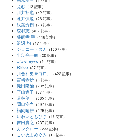
高木泰三
（5 記事）
えむ
（12 記事）
川井拓也
（42 記事）
蓮井慎也
（26 記事）
秋葉秀樹
（73 記事）
森和恵
（437 記事）
薬師寺 聖
（118 記事）
沢辺 均
（47 記事）
ジョニー・タカ
（120 記事）
出渕亮一朗
（30 記事）
browneyes
（91 記事）
Ririco
（27 記事）
川合和史＠コロ。
（422 記事）
宮崎希沙
（8 記事）
織田隆治
（232 記事）
平山遵子
（37 記事）
若林健一
（385 記事）
関口浩之
（297 記事）
福間晴耕
（129 記事）
いわいともひさ
（46 記事）
吉田貴之
（237 記事）
カンクロー
（233 記事）
こいぬまめぐみ
（18 記事）