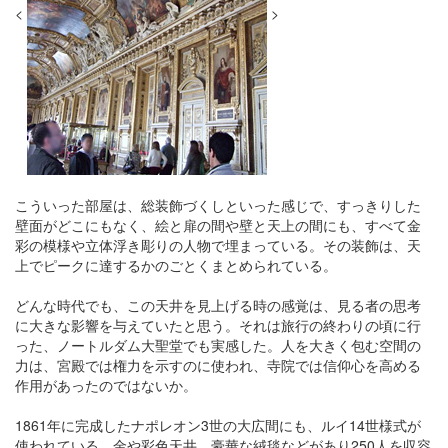
<
>
こういった部屋は、総装飾づくしといった感じで、すっきりした
壁面がどこにもなく、絵と扉の間や壁と天上の間にも、すべて金
彩の模様や立体浮き彫りの人物で埋まっている。その装飾は、天
上でピークに達するかのごとくまとめられている。
どんな時代でも、この天井を見上げる時の感覚は、見る者の思考
に大きな影響を与えていたと思う。それは旅行の終わりの頃に行
った、ノートルダム大聖堂でも実感した。人を大きく包む空間の
力は、宮殿では権力を示すのに使われ、寺院では信仰心を高める
作用があったのではないか。
1861年に完成したナポレオン3世の大広間にも、ルイ14世様式が
使われている。金や彩色天井、豪華な絨毯などがあり250人を収容