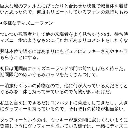
巨大な城のフォルムにぴったりと合わせた映像で城自体を着替
いと思ったので、何度もリピートしているファンの気持ちもわ
●多様なディズニーファン
ついつい観察者として他の来場者をよく見ちゃうのは、待ち時
ィズニー愛のようなものに打たれてあまりコメントをしたくな
興味本位で語るにはあまりにもピュアにミッキーさんやキャラ
もらうことにする。
初日は開園前にディズニーランドの門の前でしばらく待った。
期間限定のぬいぐるみバッジをたくさんつけて。
一泊旅行くらいの荷物なので、他に何が入っているんだろうと
ぐるみを二体も持って来ているので荷物が多いわけだ。
私はと言えばできるだけコンパクトに荷造りしてきたし、大き
にダッフィーを持っているので、それぞれの荷物が相当多い。
ダッフィーというのは、ミッキーが旅の間に寂しくないように
皆嬉しそうにダッフィーを抱いている様子は、一緒にディズニ