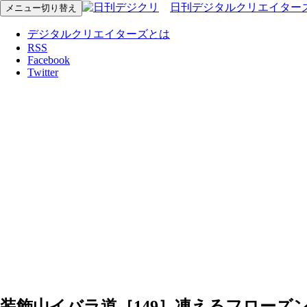
日刊デジタルクリエイター
メニュー切り替え
デジタルクリエイターズとは
RSS
Facebook
Twitter
装飾山イバラ道［149］凍えるフローズ