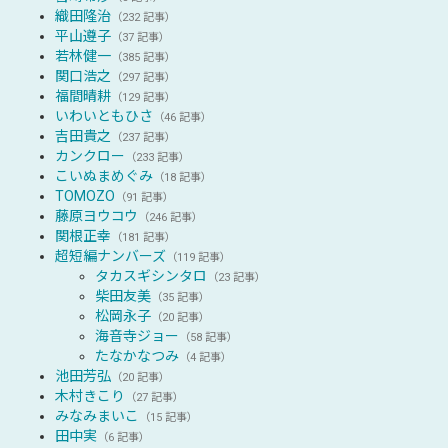
織田隆治
（232 記事）
平山遵子
（37 記事）
若林健一
（385 記事）
関口浩之
（297 記事）
福間晴耕
（129 記事）
いわいともひさ
（46 記事）
吉田貴之
（237 記事）
カンクロー
（233 記事）
こいぬまめぐみ
（18 記事）
TOMOZO
（91 記事）
藤原ヨウコウ
（246 記事）
関根正幸
（181 記事）
超短編ナンバーズ
（119 記事）
タカスギシンタロ
（23 記事）
柴田友美
（35 記事）
松岡永子
（20 記事）
海音寺ジョー
（58 記事）
たなかなつみ
（4 記事）
池田芳弘
（20 記事）
木村きこり
（27 記事）
みなみまいこ
（15 記事）
田中実
（6 記事）