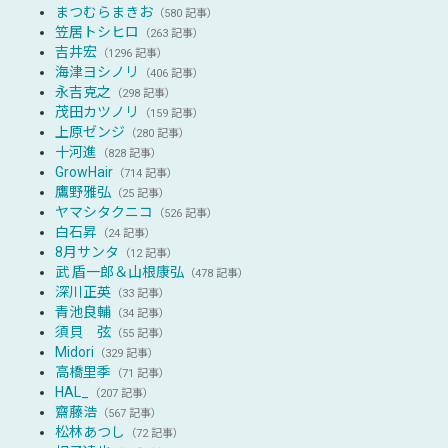
まつむらまきお
（580 記事）
笠居トシヒロ
（263 記事）
吉井宏
（1296 記事）
海津ヨシノリ
（406 記事）
永吉克之
（298 記事）
茂田カツノリ
（159 記事）
上原ゼンジ
（280 記事）
十河進
（828 記事）
GrowHair
（714 記事）
鷹野雅弘
（25 記事）
ヤマシタクニコ
（526 記事）
白石昇
（24 記事）
8月サンタ
（12 記事）
武 盾一郎＆山根康弘
（478 記事）
深川正英
（33 記事）
青池良輔
（34 記事）
須貝 弦
（55 記事）
Midori
（329 記事）
高橋里季
（71 記事）
HAL_
（207 記事）
齋藤浩
（567 記事）
松林あつし
（72 記事）