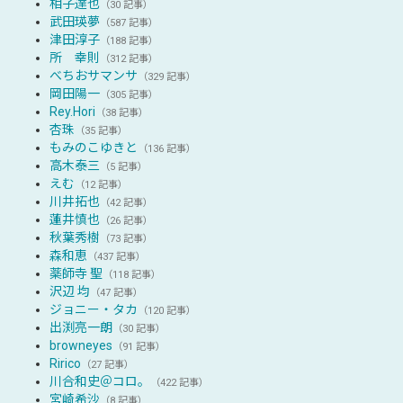
相子達也
（30 記事）
武田瑛夢
（587 記事）
津田淳子
（188 記事）
所 幸則
（312 記事）
べちおサマンサ
（329 記事）
岡田陽一
（305 記事）
Rey.Hori
（38 記事）
杏珠
（35 記事）
もみのこゆきと
（136 記事）
高木泰三
（5 記事）
えむ
（12 記事）
川井拓也
（42 記事）
蓮井慎也
（26 記事）
秋葉秀樹
（73 記事）
森和恵
（437 記事）
薬師寺 聖
（118 記事）
沢辺 均
（47 記事）
ジョニー・タカ
（120 記事）
出渕亮一朗
（30 記事）
browneyes
（91 記事）
Ririco
（27 記事）
川合和史＠コロ。
（422 記事）
宮崎希沙
（8 記事）