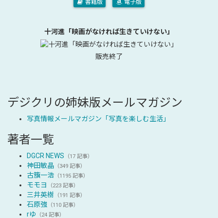
書籍版
電子版
十河進「映画がなければ生きていけない」
販売終了
デジクリの姉妹版メールマガジン
写真情報メールマガジン「写真を楽しむ生活」
著者一覧
DGCR NEWS
（17 記事）
神田敏晶
（349 記事）
古籏一浩
（1195 記事）
モモヨ
（223 記事）
三井英樹
（191 記事）
石原強
（110 記事）
rゆ
（24 記事）