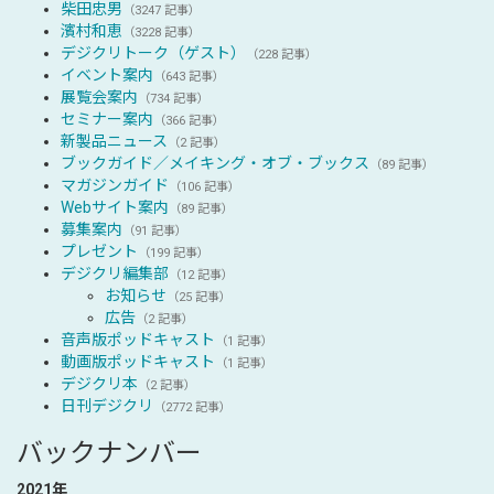
柴田忠男
（3247 記事）
濱村和恵
（3228 記事）
デジクリトーク（ゲスト）
（228 記事）
イベント案内
（643 記事）
展覧会案内
（734 記事）
セミナー案内
（366 記事）
新製品ニュース
（2 記事）
ブックガイド／メイキング・オブ・ブックス
（89 記事）
マガジンガイド
（106 記事）
Webサイト案内
（89 記事）
募集案内
（91 記事）
プレゼント
（199 記事）
デジクリ編集部
（12 記事）
お知らせ
（25 記事）
広告
（2 記事）
音声版ポッドキャスト
（1 記事）
動画版ポッドキャスト
（1 記事）
デジクリ本
（2 記事）
日刊デジクリ
（2772 記事）
バックナンバー
2021年