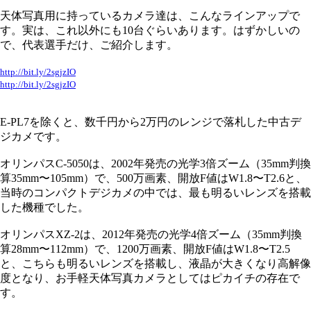
天体写真用に持っているカメラ達は、こんなラインアップで
す。実は、これ以外にも10台ぐらいあります。はずかしいの
で、代表選手だけ、ご紹介します。
http://bit.ly/2sgjzIO
http://bit.ly/2sgjzIO
E-PL7を除くと、数千円から2万円のレンジで落札した中古デ
ジカメです。
オリンパスC-5050は、2002年発売の光学3倍ズーム（35mm判換
算35mm〜105mm）で、500万画素、開放F値はW1.8〜T2.6と、
当時のコンパクトデジカメの中では、最も明るいレンズを搭載
した機種でした。
オリンパスXZ-2は、2012年発売の光学4倍ズーム（35mm判換
算28mm〜112mm）で、1200万画素、開放F値はW1.8〜T2.5
と、こちらも明るいレンズを搭載し、液晶が大きくなり高解像
度となり、お手軽天体写真カメラとしてはピカイチの存在で
す。