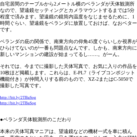
自宅居間のテーブルから2メートル横のベランダが天体観測所
なので、望遠鏡セッティングとカメラマウントするまでは5分
程度で済みます。望遠鏡の鏡筒内温度をなじませるために、1
時間ぐらい、望遠鏡をベランダに放置しておけば、なおベター
です。
ベランダの庇の関係で、南東方向の仰角45度ぐらいしか視界が
ひらけてないのが一番も問題点なんです。しかも、南東方向に
新しいマンションの建設が始まってるし……。がーん。
それでは、今までに撮影した天体写真で、お気に入りの作品を
10枚ほど掲載します。これらは、E-PL7（ライブコンポジット
機能付き）が仲間入りする前のもので、XZ-2またはC-5050で
撮影した写真です。
http://bit.ly/2TBaSog
http://bit.ly/2TBaSog
●ベランダ天体観測所のこだわり
本来の天体写真マニアは、望遠鏡などの機材一式を車に積ん