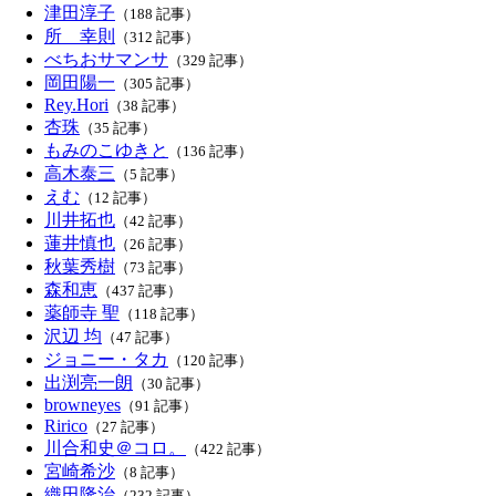
津田淳子
（188 記事）
所 幸則
（312 記事）
べちおサマンサ
（329 記事）
岡田陽一
（305 記事）
Rey.Hori
（38 記事）
杏珠
（35 記事）
もみのこゆきと
（136 記事）
高木泰三
（5 記事）
えむ
（12 記事）
川井拓也
（42 記事）
蓮井慎也
（26 記事）
秋葉秀樹
（73 記事）
森和恵
（437 記事）
薬師寺 聖
（118 記事）
沢辺 均
（47 記事）
ジョニー・タカ
（120 記事）
出渕亮一朗
（30 記事）
browneyes
（91 記事）
Ririco
（27 記事）
川合和史＠コロ。
（422 記事）
宮崎希沙
（8 記事）
織田隆治
（232 記事）