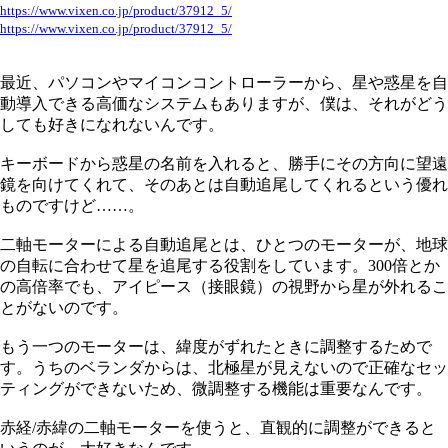
https://www.vixen.co.jp/product/37912_5/
https://www.vixen.co.jp/product/37912_5/
最近、パソコンやマイコンコントローラーから、星や惑星を自
動導入できる高価なシステムもありますが、僕は、それがどう
しても好きになれないんです。
キーボードから惑星の名前を入れると、勝手にその方向に望遠
鏡を向けてくれて、そのあとは自動追尾してくれるという優れ
ものですけど……。
二軸モーターによる自動追尾とは、ひとつのモーターが、地球
の自転に合わせて星を追尾する役割をしています。300倍とか
の高倍率でも、アイピース（接眼鏡）の視野から星が外れるこ
とがないのです。
もう一つのモーターは、緯度がずれたときに調整するためで
す。うちのベランダからは、北極星が見えないので正確なセッ
ティングができないため、微調整する機能は重要なんです。
赤経/赤緯の二軸モーターを使うと、直観的に調整ができると