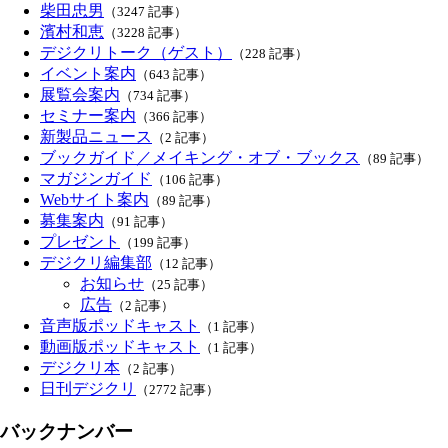
柴田忠男
（3247 記事）
濱村和恵
（3228 記事）
デジクリトーク（ゲスト）
（228 記事）
イベント案内
（643 記事）
展覧会案内
（734 記事）
セミナー案内
（366 記事）
新製品ニュース
（2 記事）
ブックガイド／メイキング・オブ・ブックス
（89 記事）
マガジンガイド
（106 記事）
Webサイト案内
（89 記事）
募集案内
（91 記事）
プレゼント
（199 記事）
デジクリ編集部
（12 記事）
お知らせ
（25 記事）
広告
（2 記事）
音声版ポッドキャスト
（1 記事）
動画版ポッドキャスト
（1 記事）
デジクリ本
（2 記事）
日刊デジクリ
（2772 記事）
バックナンバー