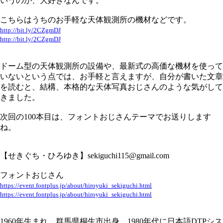
いうのが、大好きなんです。
こちらはうちのお手軽な天体観測所の機材などです。
http://bit.ly/2CZgmDJ
http://bit.ly/2CZgmDJ
ドーム型の天体観測所の設備や、最新式の高価な機材を使って
いないという点では、お手軽と言えますが、自分が書いた文章
を読むと、結構、本格的な天体写真おじさんのような気がして
きました。
次回の100本目は、フォントおじさんテーマでお送りします
ね。
【せきぐち・ひろゆき】sekiguchi115@gmail.com
フォントおじさん
https://event.fontplus.jp/about/hiroyuki_sekiguchi.html
https://event.fontplus.jp/about/hiroyuki_sekiguchi.html
1960年生まれ。群馬県桐生市出身。1980年代に日本語DTPシス