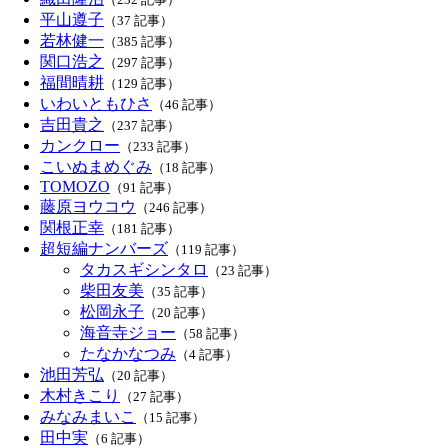
平山遵子
（37 記事）
若林健一
（385 記事）
関口浩之
（297 記事）
福間晴耕
（129 記事）
いわいともひさ
（46 記事）
吉田貴之
（237 記事）
カンクロー
（233 記事）
こいぬまめぐみ
（18 記事）
TOMOZO
（91 記事）
藤原ヨウコウ
（246 記事）
関根正幸
（181 記事）
超短編ナンバーズ
（119 記事）
タカスギシンタロ
（23 記事）
柴田友美
（35 記事）
松岡永子
（20 記事）
海音寺ジョー
（58 記事）
たなかなつみ
（4 記事）
池田芳弘
（20 記事）
木村きこり
（27 記事）
みなみまいこ
（15 記事）
田中実
（6 記事）