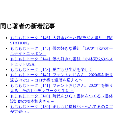
同じ著者の新着記事
もじもじトーク［146］大好きだったFMラジオ番組「FM
STATION」
もじもじトーク［145］僕の好きな番組「1970年代のオー
ルナイトニッポン」
もじもじトーク［144］僕の好きな番組「小林克也のベス
トヒットUSA」
もじもじトーク［143］巣ごもり生活を楽しく
もじもじトーク［142］フォントおじさん、2020年を振り
返る その2 ～コロナ禍で還暦を迎える〜
もじもじトーク［141］フォントおじさん、2020年を振り
返る その1 ～テレワークな生活～
もじもじトーク［140］時代をひらく書体をつくる～書体
設計師の橋本和夫さん～
もじもじトーク［139］まちもじ探検記～ぺんてるのロゴ
が可愛い～