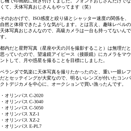
し機で印画紙に焼き付けてました。フォントおじさんだけでな
くて、天体写真おじさんもやってます（笑）
そのおかげで、ISO感度と絞り値とシャッター速度の関係を、
自然と体得できたような気がします。とは言え、趣味レベルの
天体写真おじさんなので、高級カメラは一台も持ってないんで
す。
都内だと星野写真（星座や天の川を撮影すること）は無理だと
思っていたので、望遠鏡アイピース（接眼鏡）にカメラをマウ
ントして、月や惑星を撮ることを目標にしました。
ベランダで気楽に天体写真を撮りたかったのと、重い一眼レフ
だとセッテイングが大変なので、明るいレンズが付いたコンパ
クトデジカメを中心に、オークションで買い漁ったんです。
・オリンパス C-2020
・オリンパス C-3040
・オリンパス C-5050
・オリンパス XZ-1
・オリンパス XZ-2
・オリンパス E-PL7