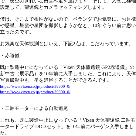
で、夜空のきれいな田舎へ足を運びます。そして、入念に極軸
設定して、望遠鏡とカメラセッティングします。
僕は、そこまで根性がないので、ベランダでお気楽に、お月様
や惑星、星雲や星団を撮影しようかなと、10年ぐらい前に思い
立ったのです。
お気楽な天体観測とはいえ、下記2点は、こだわっています。
・赤道儀
既に製造中止になっている「Vixen 天体望遠鏡 GP2赤道儀」の
新中古（展示品）を10年前に入手しました。これにより、天体
写真撮影中も、星を追尾することができるんです。
https://www.vixen.co.jp/product/39900_0/
https://www.vixen.co.jp/product/39900_0/
・二軸モーターによる自動追尾
これも、既に製造中止になっている「Vixen 天体望遠鏡 二軸モ
ータードライブ DD-3セット」を10年前にバーゲン入手しまし
た。