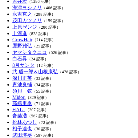
吉井宏
（1296 記事）
海津ヨシノリ
（406 記事）
永吉克之
（298 記事）
茂田カツノリ
（159 記事）
上原ゼンジ
（280 記事）
十河進
（828 記事）
GrowHair
（714 記事）
鷹野雅弘
（25 記事）
ヤマシタクニコ
（526 記事）
白石昇
（24 記事）
8月サンタ
（12 記事）
武 盾一郎＆山根康弘
（478 記事）
深川正英
（33 記事）
青池良輔
（34 記事）
須貝 弦
（55 記事）
Midori
（329 記事）
高橋里季
（71 記事）
HAL_
（207 記事）
齋藤浩
（567 記事）
松林あつし
（72 記事）
相子達也
（30 記事）
武田瑛夢
（587 記事）