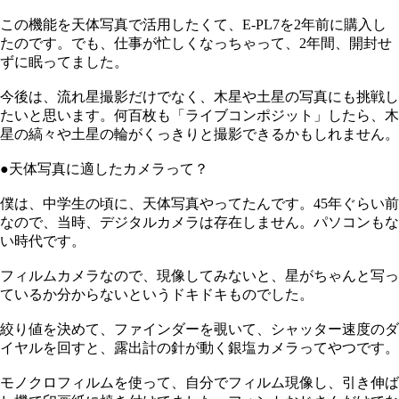
この機能を天体写真で活用したくて、E-PL7を2年前に購入し
たのです。でも、仕事が忙しくなっちゃって、2年間、開封せ
ずに眠ってました。
今後は、流れ星撮影だけでなく、木星や土星の写真にも挑戦し
たいと思います。何百枚も「ライブコンポジット」したら、木
星の縞々や土星の輪がくっきりと撮影できるかもしれません。
●天体写真に適したカメラって？
僕は、中学生の頃に、天体写真やってたんです。45年ぐらい前
なので、当時、デジタルカメラは存在しません。パソコンもな
い時代です。
フィルムカメラなので、現像してみないと、星がちゃんと写っ
ているか分からないというドキドキものでした。
絞り値を決めて、ファインダーを覗いて、シャッター速度のダ
イヤルを回すと、露出計の針が動く銀塩カメラってやつです。
モノクロフィルムを使って、自分でフィルム現像し、引き伸ば