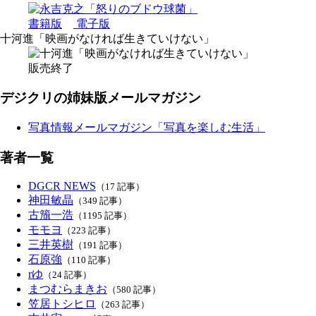
書籍版
電子版
十河進「映画がなければ生きていけない」
販売終了
デジクリの姉妹版メールマガジン
写真情報メールマガジン「写真を楽しむ生活」
著者一覧
DGCR NEWS
（17 記事）
神田敏晶
（349 記事）
古籏一浩
（1195 記事）
モモヨ
（223 記事）
三井英樹
（191 記事）
石原強
（110 記事）
rゆ
（24 記事）
まつむらまきお
（580 記事）
笠居トシヒロ
（263 記事）