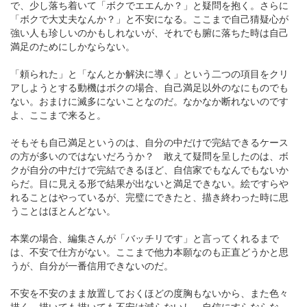
で、少し落ち着いて「ボクでエエんか？」と疑問を抱く。さらに
「ボクで大丈夫なんか？」と不安になる。ここまで自己猜疑心が
強い人も珍しいのかもしれないが、それでも腑に落ちた時は自己
満足のためにしかならない。
「頼られた」と「なんとか解決に導く」という二つの項目をクリ
アしようとする動機はボクの場合、自己満足以外のなにものでも
ない。おまけに滅多にないことなのだ。なかなか断れないのです
よ、ここまで来ると。
そもそも自己満足というのは、自分の中だけで完結できるケース
の方が多いのではないだろうか？ 敢えて疑問を呈したのは、ボ
クが自分の中だけで完結できるほど、自信家でもなんでもないか
らだ。目に見える形で結果が出ないと満足できない。絵ですらや
れることはやっているが、完璧にできたと、描き終わった時に思
うことはほとんどない。
本業の場合、編集さんが「バッチリです」と言ってくれるまで
は、不安で仕方がない。ここまで他力本願なのも正直どうかと思
うが、自分が一番信用できないのだ。
不安を不安のまま放置しておくほどの度胸もないから、また色々
描く。描いても描いても不安は減らないし、自信にすらならな