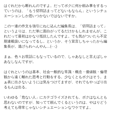
はぐれだから断れんのですよ。だってボクに何か頼み事をするっ
ていうのは、「もう切羽詰まってどないもならん」というシチュ
エーションしか思いつかないではないですか。
この一連の作文を強引にねじ込んだ編集長は、「切羽詰まって」
というよりは、ただ単に面白がってるだけかもしれませんが。こ
れだって最初はかなり抵抗したんですよ。でも気がついたら不定
期連載扱いになってるし。というか、そう宣言しちゃったから編
集長が。逃げられへんやん…(- -;)
まぁ、色々お世話にもなっているので、しゃあなしと言えばしゃ
あなしなんですが。
はぐれというのは基本、社会一般的な常識・概念・価値観・倫理
観から遠く離れた思考と行動をする。少なくともボクはそう。ま
ぁ表に出さないようには気をつけてますが、それでもやっぱり出
るもんは出る。
いわゆる「危ない人」にカテゴライズされても、ボクはなんとも
思わないのですが、知ってて頼んでくるというのは、やはりどう
考えても尋常じゃないシチュエーションなワケですよ。