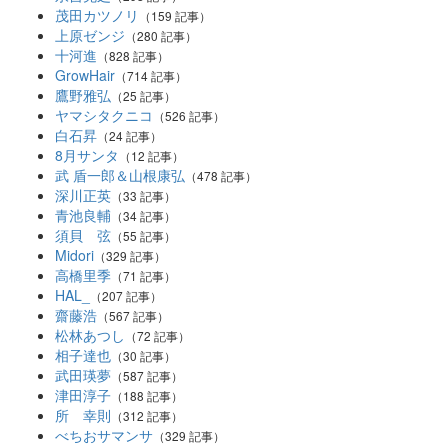
茂田カツノリ
（159 記事）
上原ゼンジ
（280 記事）
十河進
（828 記事）
GrowHair
（714 記事）
鷹野雅弘
（25 記事）
ヤマシタクニコ
（526 記事）
白石昇
（24 記事）
8月サンタ
（12 記事）
武 盾一郎＆山根康弘
（478 記事）
深川正英
（33 記事）
青池良輔
（34 記事）
須貝 弦
（55 記事）
Midori
（329 記事）
高橋里季
（71 記事）
HAL_
（207 記事）
齋藤浩
（567 記事）
松林あつし
（72 記事）
相子達也
（30 記事）
武田瑛夢
（587 記事）
津田淳子
（188 記事）
所 幸則
（312 記事）
べちおサマンサ
（329 記事）