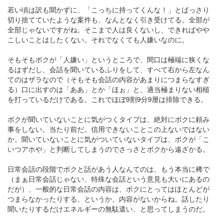
若い頃は訳も聞かずに、「こっちに持ってくんな！」とばっさり
切り捨てていたような案件も、なんとなく引き受けてる。全部が
全部じゃないですがね。そこまで人は良くないし、できればやや
こしいことはしたくない。それでなくても人嫌いなのに。
そもそもボクが「人嫌い」というところで、間口は極端に狭くな
るはずだし、会話を聞いているふりをして、すべて右から左なん
てのはザラなので（そもそも会話の内容があまりにつまらなすぎ
る）口に出すのは「ああ」とか「ほぉ」と、適当極まりない相槌
を打っているだけである。これでほぼ9割9分9厘は排除できる。
ボクが聞いていないことに気がつくタイプは、絶対にボクに頼み
事をしない。当たり前だ。信用できないことこの上ないではない
か。聞いていないことに気がついていないタイプは、ボクが「こ
いつアホや」と判断してしまうのでさっさとボクから遠ざかる。
日常会話の段階でボクと話があう人なんてのは、もう本当に稀で
（まぁ日常会話じゃない、特殊な会話という意見も大いにあるの
だが）、一般的な日常会話の内容は、ボクにとってはほとんどが
つまらなかったりする。というか、内容がないからね。話したり
聞いたりするだけエネルギーの無駄遣い、と思ってしまうのだ。