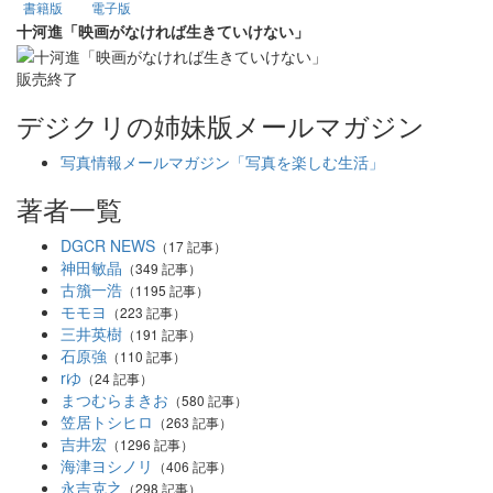
書籍版
電子版
十河進「映画がなければ生きていけない」
販売終了
デジクリの姉妹版メールマガジン
写真情報メールマガジン「写真を楽しむ生活」
著者一覧
DGCR NEWS
（17 記事）
神田敏晶
（349 記事）
古籏一浩
（1195 記事）
モモヨ
（223 記事）
三井英樹
（191 記事）
石原強
（110 記事）
rゆ
（24 記事）
まつむらまきお
（580 記事）
笠居トシヒロ
（263 記事）
吉井宏
（1296 記事）
海津ヨシノリ
（406 記事）
永吉克之
（298 記事）