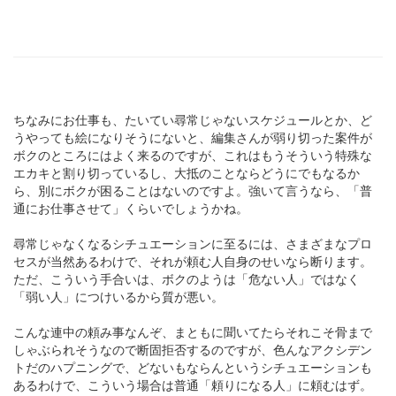
ちなみにお仕事も、たいてい尋常じゃないスケジュールとか、ど
うやっても絵になりそうにないと、編集さんが弱り切った案件が
ボクのところにはよく来るのですが、これはもうそういう特殊な
エカキと割り切っているし、大抵のことならどうにでもなるか
ら、別にボクが困ることはないのですよ。強いて言うなら、「普
通にお仕事させて」くらいでしょうかね。
尋常じゃなくなるシチュエーションに至るには、さまざまなプロ
セスが当然あるわけで、それが頼む人自身のせいなら断ります。
ただ、こういう手合いは、ボクのようは「危ない人」ではなく
「弱い人」につけいるから質が悪い。
こんな連中の頼み事なんぞ、まともに聞いてたらそれこそ骨まで
しゃぶられそうなので断固拒否するのですが、色んなアクシデン
トだのハプニングで、どないもならんというシチュエーションも
あるわけで、こういう場合は普通「頼りになる人」に頼むはず。