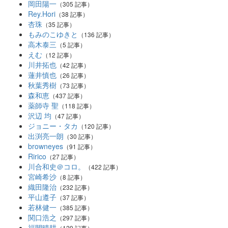
岡田陽一
（305 記事）
Rey.Hori
（38 記事）
杏珠
（35 記事）
もみのこゆきと
（136 記事）
高木泰三
（5 記事）
えむ
（12 記事）
川井拓也
（42 記事）
蓮井慎也
（26 記事）
秋葉秀樹
（73 記事）
森和恵
（437 記事）
薬師寺 聖
（118 記事）
沢辺 均
（47 記事）
ジョニー・タカ
（120 記事）
出渕亮一朗
（30 記事）
browneyes
（91 記事）
Ririco
（27 記事）
川合和史＠コロ。
（422 記事）
宮崎希沙
（8 記事）
織田隆治
（232 記事）
平山遵子
（37 記事）
若林健一
（385 記事）
関口浩之
（297 記事）
福間晴耕
（129 記事）