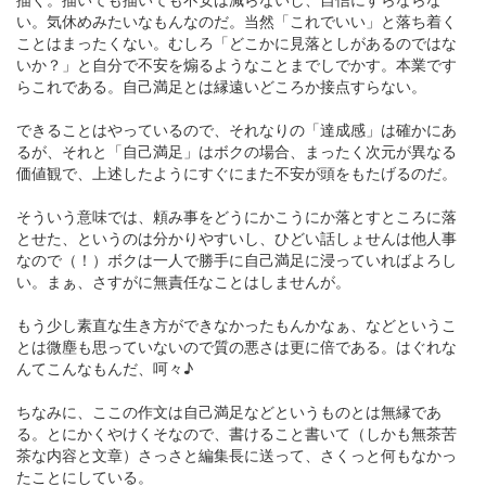
い。気休めみたいなもんなのだ。当然「これでいい」と落ち着く
ことはまったくない。むしろ「どこかに見落としがあるのではな
いか？」と自分で不安を煽るようなことまでしでかす。本業です
らこれである。自己満足とは縁遠いどころか接点すらない。
できることはやっているので、それなりの「達成感」は確かにあ
るが、それと「自己満足」はボクの場合、まったく次元が異なる
価値観で、上述したようにすぐにまた不安が頭をもたげるのだ。
そういう意味では、頼み事をどうにかこうにか落とすところに落
とせた、というのは分かりやすいし、ひどい話しょせんは他人事
なので（！）ボクは一人で勝手に自己満足に浸っていればよろし
い。まぁ、さすがに無責任なことはしませんが。
もう少し素直な生き方ができなかったもんかなぁ、などというこ
とは微塵も思っていないので質の悪さは更に倍である。はぐれな
んてこんなもんだ、呵々♪
ちなみに、ここの作文は自己満足などというものとは無縁であ
る。とにかくやけくそなので、書けること書いて（しかも無茶苦
茶な内容と文章）さっさと編集長に送って、さくっと何もなかっ
たことにしている。