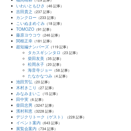
いわいともひさ
（46 記事）
吉田貴之
（237 記事）
カンクロー
（233 記事）
こいぬまめぐみ
（18 記事）
TOMOZO
（91 記事）
藤原ヨウコウ
（246 記事）
関根正幸
（181 記事）
超短編ナンバーズ
（119 記事）
タカスギシンタロ
（23 記事）
柴田友美
（35 記事）
松岡永子
（20 記事）
海音寺ジョー
（58 記事）
たなかなつみ
（4 記事）
池田芳弘
（20 記事）
木村きこり
（27 記事）
みなみまいこ
（15 記事）
田中実
（6 記事）
柴田忠男
（3247 記事）
濱村和恵
（3228 記事）
デジクリトーク（ゲスト）
（228 記事）
イベント案内
（643 記事）
展覧会案内
（734 記事）