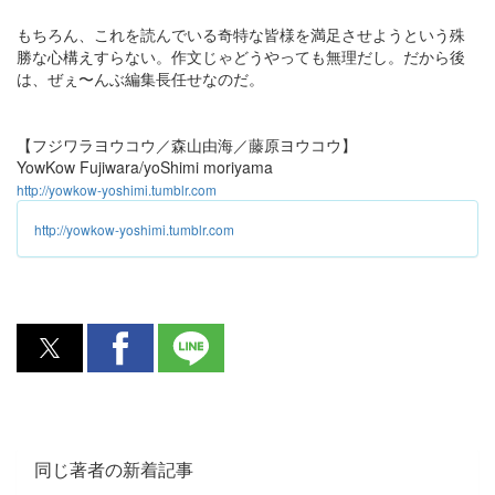
もちろん、これを読んでいる奇特な皆様を満足させようという殊
勝な心構えすらない。作文じゃどうやっても無理だし。だから後
は、ぜぇ〜んぶ編集長任せなのだ。
【フジワラヨウコウ／森山由海／藤原ヨウコウ】
YowKow Fujiwara/yoShimi moriyama
http://yowkow-yoshimi.tumblr.com
http://yowkow-yoshimi.tumblr.com
同じ著者の新着記事