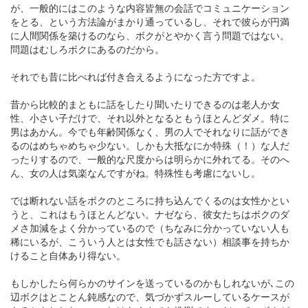
が、一般的にはこのような内容皆無の会話でコミュニケーション
をとる、という方法論がまかり通っているし、それで彼らが円満
に人間関係を築けるのなら、ボクがとやかく言う問題ではない。
問題はむしろボクにあるのだから。
それでも昔に比べれば付き合えるようになった方ですよ。
昔から比較的まともに話をしたり聞いたりできるのは老人か女
性、小さい子だけで、それ以外となるともうほとんどダメ。特に
男はあかん。今でも年齢関係なく、男の人でそれなりに話ができ
るのはめちゃめちゃ少ない。しかも大抵なにか特殊（！）な人だ
ったりするので、一般的な尺度からは明らかに外れてる。そのへ
ん、女の人は気楽なんですがね。特殊性も考慮にないし。
では断れない話をボクのところに持ち込んでくるのは女性かとい
うと、これはもうほとんどない。ナゼなら、彼女たちはボクのダ
メさ加減をよく分かっているので（ちなみに分かっていない人も
稀にいるが、こういう人とは女性でも話さない）相談事を持ちか
けること自体あり得ない。
もしかしたら何らかのサインを送っているのかもしれないが､この
辺ボクはとことん鈍感なので、気づかずスルーしているケースが