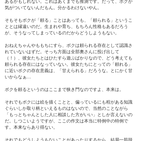
あるかもしれない。これはあくまでも推測です。だって、ボクが
気がついてないんだもん。分かるわけないやん。
そもそもボクが「頼る」ことはあっても、「頼られる」というこ
ととは縁遠いのだ。生まれや育ち、もちろん性格もあるだろう
が、そうなってしまっているのだからどうしようもない。
おねえちゃんやももちにすら、ボクは頼られる存在として認識さ
れていないはずだ。そっち方面は全部奧さんに投げ出して
（！）、彼女たちとはひたすら遊ぶばかりなので、どう考えても
頼られる存在にはなっていない。彼女たちにとっての「頼れる」
に近いボクの存在意義は、「甘えられる」だろうな。とにかく甘
いからなぁ…
ボクを頼るというのはここまで狭き門なのですよ、本来は。
それでもボクには絵を描くことと、偏っているにも程がある知識
ぐらいしか取り柄といえるものはないので、当然のことながら
「もっとちゃんとした人に相談した方がいい」としか言えないの
だ。しつこいようですが、ここの作文は本当に特例中の特例で
す。本来ならあり得ない。
それでもどうしようもないことがあったりするから、結局一肌脱