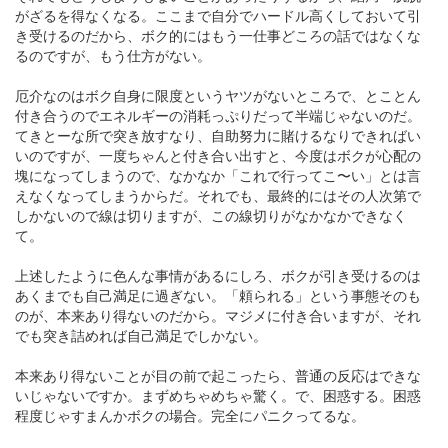
がざるを得なくなる。ここまで自分でハードル高くしておいて引
き受けるのだから、ボク的にはもう一仕事どころの話ではなくな
るのですが、もう仕方がない。
厄介なのはボク自身に限度というヤツがないところで、とことん
付き合うのでエネルギーの消耗っぷりだって半端じゃないのだ。
てきとーな所で突き放すなり、自助努力に賭けるなりできればい
いのですが、一度ちゃんと付き合い出すと、今度はボクが心配の
塊になってしまうので、なかなか「これで行ってこ〜い」とは言
えなくなってしまうからだ。それでも、最終的にはその人次第で
しかないので線は切りますが、この線切りがなかなかできなく
て。
上述したように色んな事情があるにしろ、ボクが引き受けるのは
あくまでも自己満足に過ぎない。「頼られる」という事態そのも
のが、本来あり得ないのだから。マジメに付き合いますが、それ
でも突き詰めれば自己満足でしかない。
本来あり得ないことが目の前で起こったら、普通の反応はできな
いじゃないですか。まずめちゃめちゃ驚く。で、困惑する。困惑
程度じゃすまんかボクの場合。完全にパニクってるな。