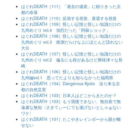
はぐれDEATH［111］「過去の遺産」に頼りきった京
都の奈落
はぐれDEATH［110］拡張する視覚、衰退する視覚
はぐれDEATH［109］怪しい記憶と怪しい知識だけの
九州めぐり vol.4 強烈だった「阿蘇ショック」
はぐれDEATH［108］怪しい記憶と怪しい知識だけの
九州めぐり vol.3 推測だらけな上にほとんど語れない
大分
はぐれDEATH［107］怪しい記憶と怪しい知識だけの
九州めぐり vol.2 偏るにも程があるけど興味津々な長
崎
はぐれDEATH［106］怪しい記憶と怪しい知識だけの
九州編vol.1 思ってたよりも知らなかった福岡県
はぐれDEATH［104］Dangerous Kyoto 迫り来る京
都の自然災害
はぐれDEATH［103］日本人はどこからきたのか？
はぐれDEATH［103］もう我慢できない、無自覚で無
遠慮な無知〈さきてぃーにでも逃げないとしゃぁない
ワケ〉
はぐれDEATH［101］たこやきレインボーから眼が離
せない