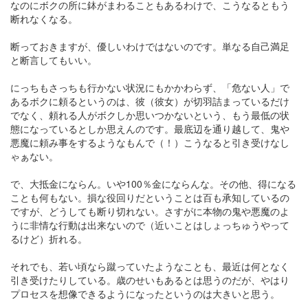
なのにボクの所に鉢がまわることもあるわけで、こうなるともう
断れなくなる。
断っておきますが、優しいわけではないのです。単なる自己満足
と断言してもいい。
にっちもさっちも行かない状況にもかかわらず、「危ない人」で
あるボクに頼るというのは、彼（彼女）が切羽詰まっているだけ
でなく、頼れる人がボクしか思いつかないという、もう最低の状
態になっているとしか思えんのです。最底辺を通り越して、鬼や
悪魔に頼み事をするようなもんで（！）こうなると引き受けなし
ゃぁない。
で、大抵金にならん。いや100％金にならんな。その他、得になる
ことも何もない。損な役回りだということは百も承知しているの
ですが、どうしても断り切れない。さすがに本物の鬼や悪魔のよ
うに非情な行動は出来ないので（近いことはしょっちゅうやって
るけど）折れる。
それでも、若い頃なら蹴っていたようなことも、最近は何となく
引き受けたりしている。歳のせいもあるとは思うのだが、やはり
プロセスを想像できるようになったというのは大きいと思う。