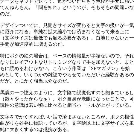
データをネットで送って、気がついたらもう色校が手元に届い
てんねんもん。「間を知れ」というのが、そもそもの間違いな
のだ。
デザインついでに、見開きサイズが変わると文字の扱いが一気
に厄介になる。単純な拡大縮小では済まなくなって来る上に
（文字サイズは最低でも触る必要がある）、白地じゃないと一
手間が加速度的に増えるのだ。
特にボクの絵の場合は、ベースの情報量が半端ないので、それ
なりにレイアウトなりトリミングなりで手を加えないと、まと
もに読めるわけがない。こういう作業は「SFマガジン」を始
めとして、いくつかの雑誌でやらせていただいた経験があるの
だが、とにかく相当厄介なのだ。
馬鹿の一つ憶えのように、文字陰で誤魔化すのも飽きているし
（散々やったからなぁ）、ボク自身が老眼になったことで、可
読性の意識は若い頃に比べると相当ハードルが上がっている。
文字をでかくすればいい話で済まさないところが、ボクの根性
曲がりを雄弁に物語っているが、文字陰以上に文字サイズを単
純に大きくするのは抵抗がある。