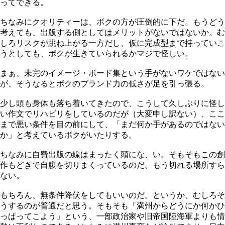
ってできる。
ちなみにクオリティーは、ボクの方が圧倒的に下だ。もうどう
考えても、出版する側としてはメリットがないではないか。む
しろリスクが跳ね上がる一方だし、仮に完成型まで持っていこ
うとしても、ボクが生きていられるかマジで怪しい。
まぁ、未完のイメージ・ボード集という手がないワケではない
が、そうなるとボクのブランド力の低さが足を引っ張る。
少し頭も身体も落ち着いてきたので、こうして久しぶりに怪し
い作文でリハビリをしているのだが（大変申し訳ない）、ここ
まで悪い条件を目の前にして、「まだ何か手があるのではない
か」と考えているボクがいたりする。
ちなみに自費出版の線はまったく頭にな、い。そもそもこの創
作もどきで自腹を切りまくっているのだ。もう切れる場所すら
ない。
もちろん、無条件降伏をしてもいいのだ。というか、むしろそ
うするのが普通だと思う。そもそも「満州からどうにか何かひ
っぱってこよう」という、一部政治家や旧帝国陸海軍よりも情