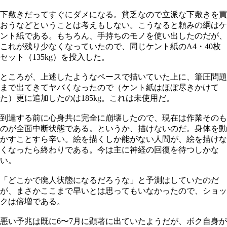
下敷きだってすぐにダメになる。貧乏なので立派な下敷きを買
おうなどということは考えもしない。こうなると頼みの綱はケ
ント紙である。もちろん、手持ちのモノを使い出したのだが、
これが残り少なくなっていたので、同じケント紙のA4・40枚
セット（135kg）を投入した。
ところが、上述したようなペースで描いていた上に、筆圧問題
まで出てきてヤバくなったので（ケント紙はほぼ尽きかけて
た）更に追加したのは185kg。これは未使用だ。
到達する前に心身共に完全に崩壊したので、現在は作業そのも
のが全面中断状態である。というか、描けないのだ。身体を動
かすことすら辛い。絵を描くしか能がない人間が、絵を描けな
くなったら終わりである。今は主に神経の回復を待つしかな
い。
「どこかで廃人状態になるだろうな」と予測はしていたのだ
が、まさかここまで早いとは思ってもいなかったので、ショッ
クは倍増である。
悪い予兆は既に6〜7月に顕著に出ていたようだが、ボク自身が