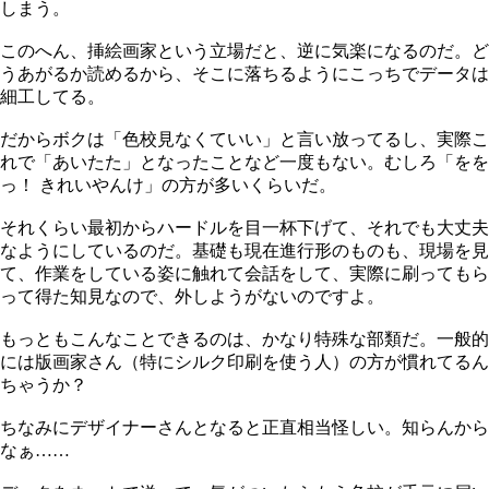
しまう。
このへん、挿絵画家という立場だと、逆に気楽になるのだ。ど
うあがるか読めるから、そこに落ちるようにこっちでデータは
細工してる。
だからボクは「色校見なくていい」と言い放ってるし、実際こ
れで「あいたた」となったことなど一度もない。むしろ「をを
っ！ きれいやんけ」の方が多いくらいだ。
それくらい最初からハードルを目一杯下げて、それでも大丈夫
なようにしているのだ。基礎も現在進行形のものも、現場を見
て、作業をしている姿に触れて会話をして、実際に刷ってもら
って得た知見なので、外しようがないのですよ。
もっともこんなことできるのは、かなり特殊な部類だ。一般的
には版画家さん（特にシルク印刷を使う人）の方が慣れてるん
ちゃうか？
ちなみにデザイナーさんとなると正直相当怪しい。知らんから
なぁ……