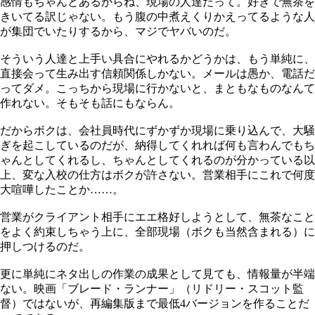
感情もちゃんとあるからね、現場の人達だって。好きで無茶を
きいてる訳じゃない。もう腹の中煮えくりかえってるような人
が集団でいたりするから、マジでヤバいのだ。
そういう人達と上手い具合にやれるかどうかは、もう単純に、
直接会って生み出す信頼関係しかない。メールは愚か、電話だ
ってダメ。こっちから現場に行かないと、まともなものなんて
作れない。そもそも話にもならん。
だからボクは、会社員時代にずかずか現場に乗り込んで、大騒
ぎを起こしているのだが、納得してくれれば何も言わんでもち
ゃんとしてくれるし、ちゃんとしてくれるのが分かっている以
上、変な入校の仕方はボクが許さない。営業相手にこれで何度
大喧嘩したことか……。
営業がクライアント相手にエエ格好しようとして、無茶なこと
をよく約束しちゃう上に、全部現場（ボクも当然含まれる）に
押しつけるのだ。
更に単純にネタ出しの作業の成果として見ても、情報量が半端
ない。映画「ブレード・ランナー」（リドリー・スコット監
督）ではないが、再編集版まで最低4バージョンを作ることだ