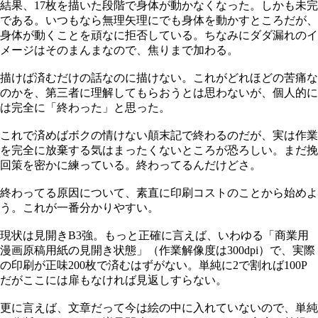
結果、17枚を描いた段階で身体が動かなくなった。しかも未完
である。いつもなら無理矢理にでも身体を動かすところだが、
身体が動くことを頑なに拒否している。ちなみにダダ漏れのイ
メージはそのまんまなので、焦りまで加わる。
描けば済むだけの話なのに描けない。これがどれほどの苦痛な
のかを、第三者に理解してもらおうとは思わないが、個人的に
は完全に「終わった」と思った。
これで済めばボクの情けない顛末記で終わるのだが、実は作業
を完全に放棄する気はまったくないところが恐ろしい。まだ挽
回策を密かに練っている。終わってるんだけどさ。
終わってる原因について、素直に印刷コストのことから始めよ
う。これが一番分かりやすい。
現状は見開きB3強。もっと正確に言えば、いわゆる「商業用
漫画原稿用紙の見開き状態」（作業解像度は300dpi）で、実際
の印刷が正味200枚で済むはずがない。単純に2で割れば100P
だがここには扉もなければ見返しすらない。
更に言えば、文章だって今は絵の中に入れていないので、単純