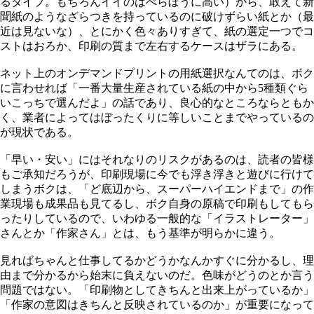
るタイプ。もちろんイイのはべらぼうに高い）から、敢えて新
聞紙のようなざらつきを持っているのに破けずらい紙とか（最
近は見ないな）、とにかく色々ありすぎて、紙の選定一つでコ
ストはおろか、印刷の質まで左右するケースはザラにある。
ネット上のオンデマンドプリントの用紙選択なんてのは、ボク
に言わせれば「一番大量生産されている紙の中から5種類ぐら
いこっちで選んだよ」の話であり、良心的なところならともか
く、業者によってはぼったくりに等しいことまでやっているの
が現状である。
「早い・安い」にはそれなりのリスクがあるのは、読者の皆様
もご承知だろうが、印刷現場に今でも浮き浮きと遊びに行けて
しまうボクは、「ど底辺から、スーパーハイエンドまで」の作
業現場も成果品も見てるし、ボク自身の原稿で印刷もしてもら
ったりしているので、いわゆる一般的な「イラストレーター」
さんとか「作家さん」とは、もう基準が明らかに違う。
見ればちゃんと仕事してるかどうかなんかすぐに分かるし、理
由まで分かるから始末に負えないのだ。色味がどうのとか言う
問題ではない。「印刷物としてきちんと出来上がっているか」
「作家の意図はきちんと反映されているのか」が重要になって