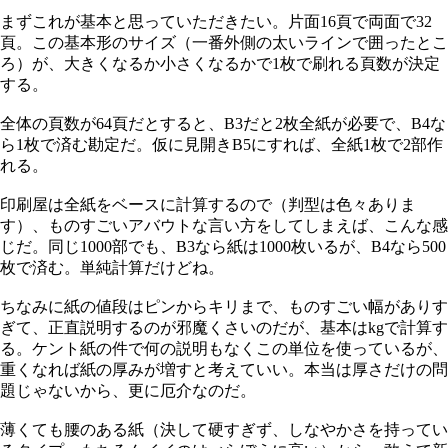
まずこれが基本と思っていただきたい。片面16頁で両面で32
頁。この基本形のサイズ（一番外側の太いラインで囲ったとこ
ろ）が、大きくなるか小さくなるかで1枚で刷れる頁数が決定
する。
全体の頁数が64頁だとすると、B3だと2枚全紙が必要で、B4な
ら1枚で済む勘定だ。仮に見開きB5にすれば、全紙1枚で2部作
れる。
印刷屋は全紙をベースに計算するので（判型は色々ありま
す）、ものすごいアバウトな言い方をしてしまえば、こんな感
じだ。同じ1000部でも、B3なら紙は1000枚いるが、B4なら500
枚で済む。単純計算だけどね。
ちなみに紙の値段はピンからキリまで、ものすごい幅がありす
ぎて、正直説明するのが邪魔くさいのだが、基本はkgで計算す
る。ケント紙の件で何の説明もなくこの単位を使っているが、
重くなれば紙の厚みが増すと考えていい。本当は厚さだけの問
題じゃないから、更に厄介なのだ。
薄くても腰のある紙（決して硬すぎず、しなやかさを持ってい