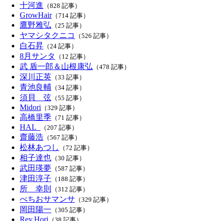
十河進
（828 記事）
GrowHair
（714 記事）
鷹野雅弘
（25 記事）
ヤマシタクニコ
（526 記事）
白石昇
（24 記事）
8月サンタ
（12 記事）
武 盾一郎＆山根康弘
（478 記事）
深川正英
（33 記事）
青池良輔
（34 記事）
須貝 弦
（55 記事）
Midori
（329 記事）
高橋里季
（71 記事）
HAL_
（207 記事）
齋藤浩
（567 記事）
松林あつし
（72 記事）
相子達也
（30 記事）
武田瑛夢
（587 記事）
津田淳子
（188 記事）
所 幸則
（312 記事）
べちおサマンサ
（329 記事）
岡田陽一
（305 記事）
Rey.Hori
（38 記事）