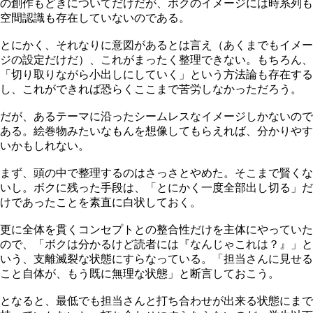
の創作もどきについてだけだが、ボクのイメージには時系列も
空間認識も存在していないのである。
とにかく、それなりに意図があるとは言え（あくまでもイメー
ジの設定だけだ）、これがまったく整理できない。もちろん、
「切り取りながら小出しにしていく」という方法論も存在する
し、これができれば恐らくここまで苦労しなかっただろう。
だが、あるテーマに沿ったシームレスなイメージしかないので
ある。絵巻物みたいなもんを想像してもらえれば、分かりやす
いかもしれない。
まず、頭の中で整理するのはさっさとやめた。そこまで賢くな
いし。ボクに残った手段は、「とにかく一度全部出し切る」だ
けであったことを素直に白状しておく。
更に全体を貫くコンセプトとの整合性だけを主体にやっていた
ので、「ボクは分かるけど読者には『なんじゃこれは？』」と
いう、支離滅裂な状態にすらなっている。「担当さんに見せる
こと自体が、もう既に無理な状態」と断言しておこう。
となると、最低でも担当さんと打ち合わせが出来る状態にまで