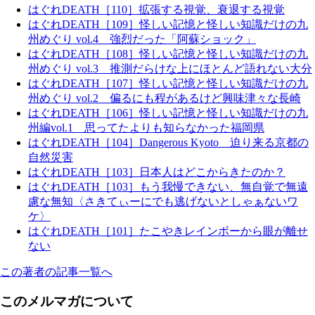
はぐれDEATH［110］拡張する視覚、衰退する視覚
はぐれDEATH［109］怪しい記憶と怪しい知識だけの九
州めぐり vol.4 強烈だった「阿蘇ショック」
はぐれDEATH［108］怪しい記憶と怪しい知識だけの九
州めぐり vol.3 推測だらけな上にほとんど語れない大分
はぐれDEATH［107］怪しい記憶と怪しい知識だけの九
州めぐり vol.2 偏るにも程があるけど興味津々な長崎
はぐれDEATH［106］怪しい記憶と怪しい知識だけの九
州編vol.1 思ってたよりも知らなかった福岡県
はぐれDEATH［104］Dangerous Kyoto 迫り来る京都の
自然災害
はぐれDEATH［103］日本人はどこからきたのか？
はぐれDEATH［103］もう我慢できない、無自覚で無遠
慮な無知〈さきてぃーにでも逃げないとしゃぁないワ
ケ〉
はぐれDEATH［101］たこやきレインボーから眼が離せ
ない
この著者の記事一覧へ
このメルマガについて