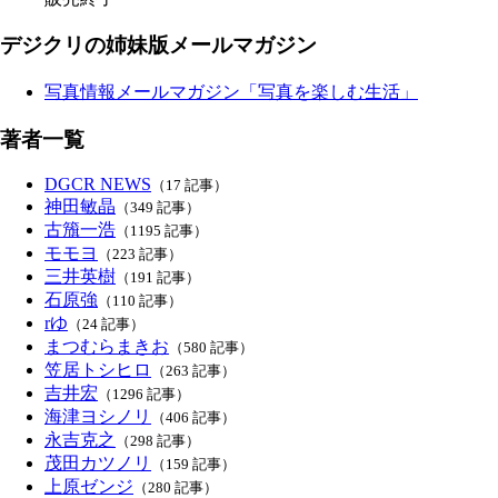
デジクリの姉妹版メールマガジン
写真情報メールマガジン「写真を楽しむ生活」
著者一覧
DGCR NEWS
（17 記事）
神田敏晶
（349 記事）
古籏一浩
（1195 記事）
モモヨ
（223 記事）
三井英樹
（191 記事）
石原強
（110 記事）
rゆ
（24 記事）
まつむらまきお
（580 記事）
笠居トシヒロ
（263 記事）
吉井宏
（1296 記事）
海津ヨシノリ
（406 記事）
永吉克之
（298 記事）
茂田カツノリ
（159 記事）
上原ゼンジ
（280 記事）