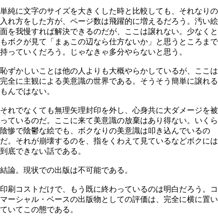
単純に文字のサイズを大きくした時と比較しても、それなりの
入れ方をした方が、ページ数は飛躍的に増えるだろう。汚い絵
面を我慢すれば解決できるのだが、ここは譲れない。少なくと
もボクが見て「まぁこの辺なら仕方ないか」と思うところまで
持っていくだろう。じゃなきゃ多分やらないと思う。
恥ずかしいことは他の人よりも大概やらかしているが、ここは
完全に主観による美意識の世界である。そうそう簡単に譲れる
もんではない。
それでなくても無理矢理封印を外し、心身共に大ダメージを被
っているのだ。ここに来て美意識の放棄はあり得ない。いくら
陰惨で陰鬱な絵でも、ボクなりの美意識は叩き込んでいるの
だ。それが崩壊するのを、指をくわえて見ているなどボクには
到底できない話である。
結論。現状での出版は不可能である。
印刷コストだけで、もう既に終わっているのは明白だろう。コ
マーシャル・ベースの出版物としての評価は、完全に横に置い
ていてこの態である。