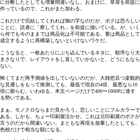
に分断したとしても増量間違いなし。おまけに、章扉を前提に
作っているので、これがまた加わる。
これだけで完結してくれれば御の字なのだが、ボクは恐ろしい
ことに、読者に「察してくれ」を前提に描いている。が、いく
ら何でも今のままでは商品化は不可能である。要は商品として
成立するように再構築しないといけないワケだ。
こうなると、一枚あたりにぶち込んでいるネタに、順序なり大
きさなりで、レイアウトをし直していかないと、どうにもなら
ない。
怖くてまだ再予測値を出していないのだが、大雑把且つ楽観的
な見通しをもって推測しても、最低で現在の4倍、最悪なら10
倍に膨らむ。いわゆる、本文ページだけで400〜1000Pに達す
る勢いである。
まぁ、モノクロならまだ良かろう。悲しいことにフルカラーで
ある。しかも、ちょー印刷屋泣かせ。これは元印刷屋のボクが
言うのだから間違いない。まともな再現を放棄したとしても、
色校だけで相当な額になる。