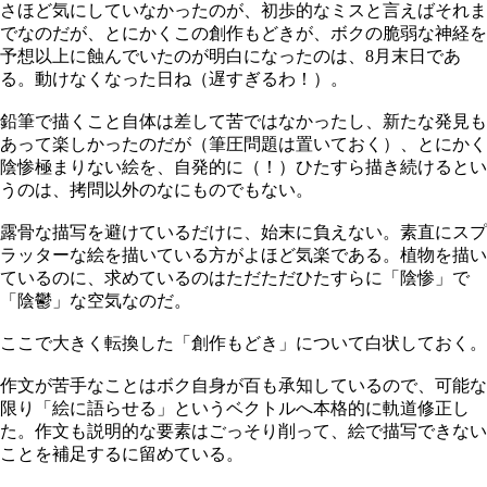
さほど気にしていなかったのが、初歩的なミスと言えばそれま
でなのだが、とにかくこの創作もどきが、ボクの脆弱な神経を
予想以上に蝕んでいたのが明白になったのは、8月末日であ
る。動けなくなった日ね（遅すぎるわ！）。
鉛筆で描くこと自体は差して苦ではなかったし、新たな発見も
あって楽しかったのだが（筆圧問題は置いておく）、とにかく
陰惨極まりない絵を、自発的に（！）ひたすら描き続けるとい
うのは、拷問以外のなにものでもない。
露骨な描写を避けているだけに、始末に負えない。素直にスプ
ラッターな絵を描いている方がよほど気楽である。植物を描い
ているのに、求めているのはただただひたすらに「陰惨」で
「陰鬱」な空気なのだ。
ここで大きく転換した「創作もどき」について白状しておく。
作文が苦手なことはボク自身が百も承知しているので、可能な
限り「絵に語らせる」というベクトルへ本格的に軌道修正し
た。作文も説明的な要素はごっそり削って、絵で描写できない
ことを補足するに留めている。