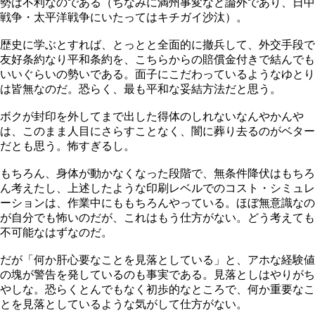
勢は不利なのである（ちなみに満州事変など論外であり、日中
戦争・太平洋戦争にいたってはキチガイ沙汰）。
歴史に学ぶとすれば、とっとと全面的に撤兵して、外交手段で
友好条約なり平和条約を、こちらからの賠償金付きで結んでも
いいぐらいの勢いである。面子にこだわっているようなゆとり
は皆無なのだ。恐らく、最も平和な妥結方法だと思う。
ボクが封印を外してまで出した得体のしれないなんやかんや
は、このまま人目にさらすことなく、闇に葬り去るのがベター
だとも思う。怖すぎるし。
もちろん、身体が動かなくなった段階で、無条件降伏はもちろ
ん考えたし、上述したような印刷レベルでのコスト・シミュレ
ーションは、作業中にももちろんやっている。ほぼ無意識なの
が自分でも怖いのだが、これはもう仕方がない。どう考えても
不可能なはずなのだ。
だが「何か肝心要なことを見落としている」と、アホな経験値
の塊が警告を発しているのも事実である。見落としはやりがち
やしな。恐らくとんでもなく初歩的なところで、何か重要なこ
とを見落としているような気がして仕方がない。