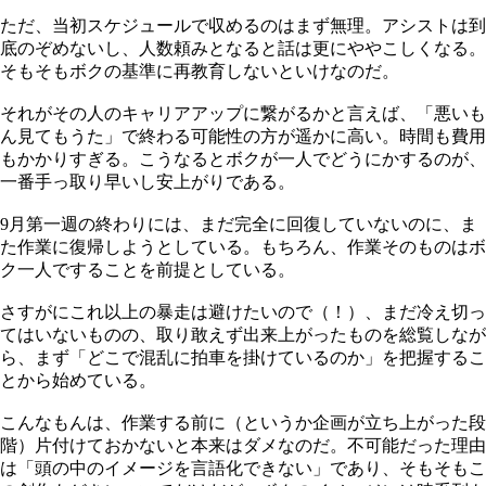
ただ、当初スケジュールで収めるのはまず無理。アシストは到
底のぞめないし、人数頼みとなると話は更にややこしくなる。
そもそもボクの基準に再教育しないといけなのだ。
それがその人のキャリアアップに繋がるかと言えば、「悪いも
ん見てもうた」で終わる可能性の方が遥かに高い。時間も費用
もかかりすぎる。こうなるとボクが一人でどうにかするのが、
一番手っ取り早いし安上がりである。
9月第一週の終わりには、まだ完全に回復していないのに、ま
た作業に復帰しようとしている。もちろん、作業そのものはボ
ク一人ですることを前提としている。
さすがにこれ以上の暴走は避けたいので（！）、まだ冷え切っ
てはいないものの、取り敢えず出来上がったものを総覧しなが
ら、まず「どこで混乱に拍車を掛けているのか」を把握するこ
とから始めている。
こんなもんは、作業する前に（というか企画が立ち上がった段
階）片付けておかないと本来はダメなのだ。不可能だった理由
は「頭の中のイメージを言語化できない」であり、そもそもこ