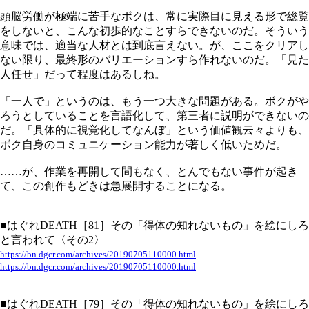
頭脳労働が極端に苦手なボクは、常に実際目に見える形で総覧
をしないと、こんな初歩的なことすらできないのだ。そういう
意味では、適当な人材とは到底言えない。が、ここをクリアし
ない限り、最終形のバリエーションすら作れないのだ。「見た
人任せ」だって程度はあるしね。
「一人で」というのは、もう一つ大きな問題がある。ボクがや
ろうとしていることを言語化して、第三者に説明ができないの
だ。「具体的に視覚化してなんぼ」という価値観云々よりも、
ボク自身のコミュニケーション能力が著しく低いためだ。
……が、作業を再開して間もなく、とんでもない事件が起き
て、この創作もどきは急展開することになる。
■はぐれDEATH［81］その「得体の知れないもの」を絵にしろ
と言われて〈その2〉
https://bn.dgcr.com/archives/20190705110000.html
https://bn.dgcr.com/archives/20190705110000.html
■はぐれDEATH［79］その「得体の知れないもの」を絵にしろ