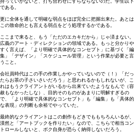
持っていかないと、打ち合わせにすらならないのだ。学生以下
である。
更に全体を通して明確な弱点をほぼ完全に把握出来た。あとは
この致命的とも言える弱点をどう処理するかである。
ここまで来ると、もう「ただのエカキだから」じゃ済まない。
広義のアート・ディレクションの領域である。もっと分かりや
すく言えば、「より明確で具体的なコンセプト」に基づく「編
集」「デザイン」「スケジュール管理」という作業が必要と言
うこと。
会社員時代はこの手の作業しかやっていないので（！）「だっ
たらお茶の子さいさいだろう」と思われるかもしれないが、こ
れはもうクライアントがいるから出来ていたようなもんで（容
赦もなかったしな）、目的そのものがあまりに明解すぎるの
で、「より明確で具体的なコンセプト」も「編集」も「具体的
な表現」の判断も余裕でやっていた。
最終的なクライアントはこの創作もどきでももちろんいるが、
漠然と「アートブックを作りたい」なので、こちらで相当コン
トロールしないと、ボク自身が恐らく納得しないだろう。