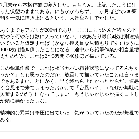
7月末から本格作業に突入した。もちろん、上記したように狂
った状態のままである。にもかかわらず、一か月ほどで200葉
弱を一気に描き上げるという、大暴挙をしでかした。
あくまでもアガリが200弱であり、ここにぶっ込んだ諸々の下
絵やら何やらは数に入っていない。1枚あたり最低4枚は別途描
いていると仮定すれば（かなり控え目な見積もりです）ゆうに
1000枚は描き倒したことになる。途中から鉛筆作業が相当量増
えたのだが、これは2〜3週間で40枚ほど描いている。
この鉛筆作業で「これは相当ヤバい精神状態になってるんちゃ
うか？」とも思ったのだが、放置して描いていたことは言うま
でもあるまい。とにかく、早く終わらせたかったからだ。運悪
く台風まで来てしまったおかげで「台風ハイ」（なぜか無駄に
興奮するのだ）になってしまい、もうじゃかじゃか描くコトし
か頭に無かったしな。
精神的な異常は筆圧に出ていた。気がついていたのだが無視で
ある。