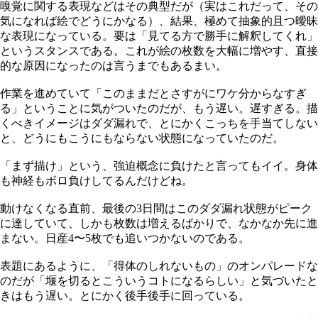
嗅覚に関する表現などはその典型だが（実はこれだって、その
気になれば絵でどうにかなる）、結果、極めて抽象的且つ曖昧
な表現になっている。要は「見てる方で勝手に解釈してくれ」
というスタンスである。これが絵の枚数を大幅に増やす、直接
的な原因になったのは言うまでもあるまい。
作業を進めていて「このままだとさすがにワケ分からなすぎ
る」ということに気がついたのだが、もう遅い。遅すぎる。描
くべきイメージはダダ漏れで、とにかくこっちを手当てしない
と、どうにもこうにもならない状態になっていたのだ。
「まず描け」という、強迫概念に負けたと言ってもイイ。身体
も神経もボロ負けしてるんだけどね。
動けなくなる直前、最後の3日間はこのダダ漏れ状態がピーク
に達していて、しかも枚数は増えるばかりで、なかなか先に進
まない。日産4〜5枚でも追いつかないのである。
表題にあるように、「得体のしれないもの」のオンパレードな
のだが「堰を切るとこういうコトになるらしい」と気づいたと
きはもう遅い。とにかく後手後手に回っている。