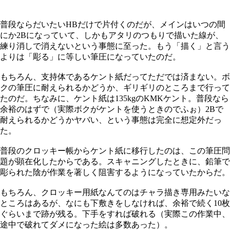
普段ならだいたいHBだけで片付くのだが、メインはいつの間
にか2Bになっていて、しかもアタリのつもりで描いた線が、
練り消しで消えないという事態に至った。もう「描く」と言う
よりは「彫る」に等しい筆圧になっていたのだ。
もちろん、支持体であるケント紙だってただでは済まない。ボ
クの筆圧に耐えられるかどうか、ギリギリのところまで行って
たのだ。ちなみに、ケント紙は135kgのKMKケント。普段なら
余裕のはずで（実際ボクがケントを使うときのでふぉ）2Bで
耐えられるかどうかヤバい、という事態は完全に想定外だっ
た。
普段のクロッキー帳からケント紙に移行したのは、この筆圧問
題が顕在化したからである。スキャニングしたときに、鉛筆で
彫られた陰が作業を著しく阻害するようになっていたからだ。
もちろん、クロッキー用紙なんてのはチャラ描き専用みたいな
ところはあるが、なにも下敷きをしなければ、余裕で続く10枚
ぐらいまで跡が残る。下手をすれば破れる（実際この作業中、
途中で破れてダメになった絵は多数あった）。