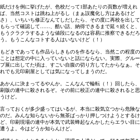
紙だけを例に挙げたが、色校だって1部あたりの頁数が増えれ
ば、当然コストは跳ね上がるし（まぁ誤魔化し方はあるけど
さ）、いちいち修正なんてしだしたら、その度に再校を出して
もらって確認して……、酷い話、納得できるまで延々続くと、
もうクラクラするような値段になるのは容易に推察できるだろ
う。もうこんなコトする人はいないけど（！）
もどきであっても作品らしきものを作るなら、当然この程度の
ことは想定の中に入っていないと話にならない。実際、グルー
プ展に出してた頃は、すごい自腹の切り方してたからなぁ。そ
れでも元印刷屋としては気になってしまうのだ。
あかんに決まってるやんか。こんなんで輪転（！）回したら、
刷版の連中に殺されるぞ。その前に校正の連中に殺されると思
うけど。
言っておくが多少盛ってはいるが、本当に殺気立つから危険な
のだ。みんな知らないから無茶ばっかり押しつけようとするけ
ど、印刷現場の連中が本気で武装蜂起なんかしたらエラい目に
遭うよ。今はどうか知らんけど。