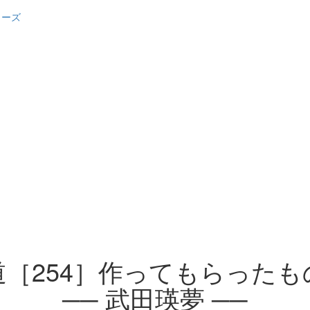
ターズ
［254］作ってもらった
── 武田瑛夢 ──