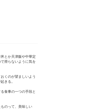
華丼とか天津飯や中華定
ので滑らないように気を
ておくのが望ましいよう
が起きる。
する食事の一つの手段と
たものって、美味しい