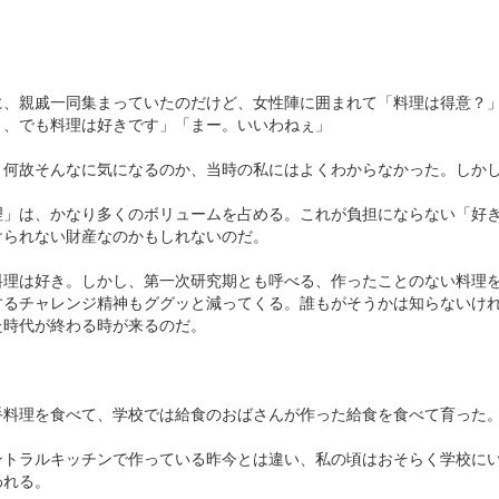
に、親戚一同集まっていたのだけど、女性陣に囲まれて「料理は得意？
り、でも料理は好きです」「まー。いいわねぇ」
、何故そんなに気になるのか、当時の私にはよくわからなかった。しか
理」は、かなり多くのボリュームを占める。これが負担にならない「好
けられない財産なのかもしれないのだ。
料理は好き。しかし、第一次研究期とも呼べる、作ったことのない料理
するチャレンジ精神もググッと減ってくる。誰もがそうかは知らないけ
た時代が終わる時が来るのだ。
手料理を食べて、学校では給食のおばさんが作った給食を食べて育った
ントラルキッチンで作っている昨今とは違い、私の頃はおそらく学校に
われる。