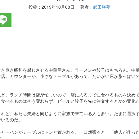
投稿：
2019年10月08日
著者：
武田瑛夢
古き良き昭和を感じさせる中華屋さん。ラーメンや餃子はもちろん、中
お店。カウンターか、小さなテーブルがあって、たいがい床が脂っぽい
。
れど、ランチ時間は店が忙しいので、店に入るまでに食べるものを決め
も食べるものはそう変わらず、ビールと餃子を先に注文するとかの変化
けれど、私たち夫婦と同じように家族で来ている人も多い。たまに選択
でいるのだ。
チャーハンがテーブルにトンと置かれる。一口頬張ると、「他人が作っ
だ。