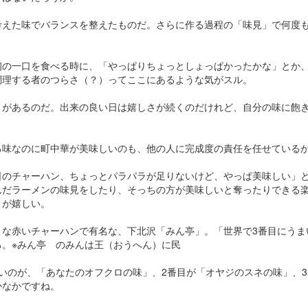
考えた味でバランスを整えたものだ。さらに作る過程の「味見」で何度
初の一口を食べる時に、「やっぱりちょっとしょっぱかったかな」とか
調理する者のつらさ（？）ってここにあるような気がスル。
とがあるのだ。出来の良い日は嬉しさが続くのだけれど、自分の味に飽
る味なのに町中華が美味しいのも、他の人に完成度の責任を任せている
日のチャーハン、ちょっとパラパラが足りないけど、やっぱ美味しい」
んだラーメンの味見をしたり、そっちの方が美味しいと奪ったりできる
さが嬉しい。
きな赤いチャーハンで有名な、下北沢「みん亭」。「世界で3番目にうま
る。※みん亭 のみんは王（おうへん）に民
いのが、「あなたのオフクロの味」、2番目が「オヤジのスネの味」、
かなかですね。