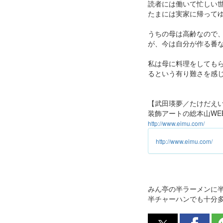
読者には働いて忙しい
たまには実家に帰って
うちの母は高齢なので
が、今は自分が作る番
私は母に料理をしても
るという有り難さを感
【武田瑛夢／たけだえ
装飾アートの総本山WE
http://www.eimu.com/
http://www.eimu.com/
みん亭の半ラーメンに
半チャーハンでも十分