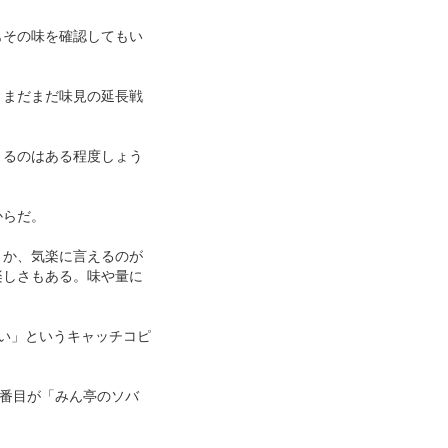
もその味を確認してもい
、まだまだ味見の延長戦
きるのはある程度しょう
からだ。
とか、気楽に言えるのが
楽しさもある。味や量に
い」というキャッチコピ
3番目が「みん亭のソバ