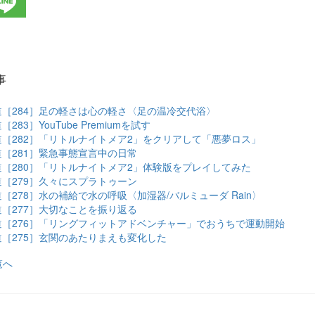
事
［284］足の軽さは心の軽さ〈足の温冷交代浴〉
83］YouTube Premiumを試す
［282］「リトルナイトメア2」をクリアして「悪夢ロス」
［281］緊急事態宣言中の日常
［280］「リトルナイトメア2」体験版をプレイしてみた
［279］久々にスプラトゥーン
［278］水の補給で水の呼吸〈加湿器/バルミューダ Rain〉
［277］大切なことを振り返る
［276］「リングフィットアドベンチャー」でおうちで運動開始
［275］玄関のあたりまえも変化した
覧へ