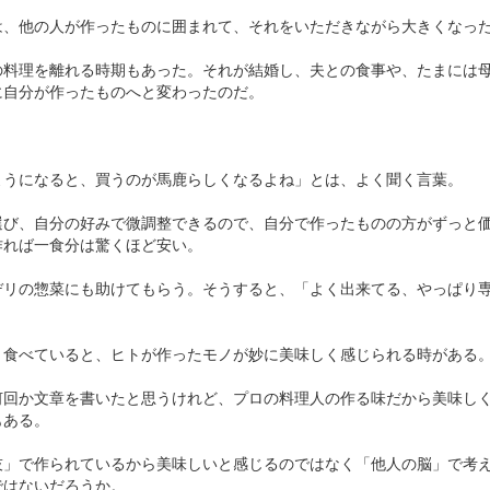
は、他の人が作ったものに囲まれて、それをいただきながら大きくなっ
の料理を離れる時期もあった。それが結婚し、夫との食事や、たまには
に自分が作ったものへと変わったのだ。
ようになると、買うのが馬鹿らしくなるよね」とは、よく聞く言葉。
選び、自分の好みで微調整できるので、自分で作ったものの方がずっと
作れば一食分は驚くほど安い。
デリの惣菜にも助けてもらう。そうすると、「よく出来てる、やっぱり
り食べていると、ヒトが作ったモノが妙に美味しく感じられる時がある
何回か文章を書いたと思うけれど、プロの料理人の作る味だから美味し
もある。
技」で作られているから美味しいと感じるのではなく「他人の脳」で考
ではないだろうか。