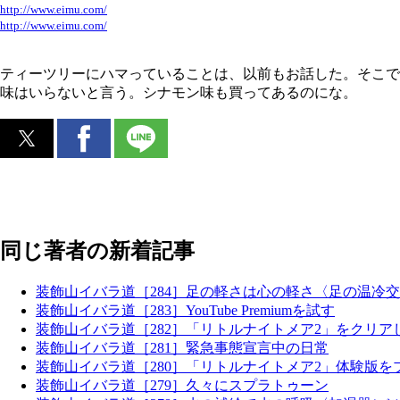
http://www.eimu.com/
http://www.eimu.com/
ティーツリーにハマっていることは、以前もお話した。そこで
味はいらないと言う。シナモン味も買ってあるのにな。
同じ著者の新着記事
装飾山イバラ道［284］足の軽さは心の軽さ〈足の温冷
装飾山イバラ道［283］YouTube Premiumを試す
装飾山イバラ道［282］「リトルナイトメア2」をクリア
装飾山イバラ道［281］緊急事態宣言中の日常
装飾山イバラ道［280］「リトルナイトメア2」体験版を
装飾山イバラ道［279］久々にスプラトゥーン