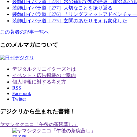
装飾山イバラ道［278］水の補給で水の呼吸〈加湿器/バルミ
装飾山イバラ道［277］大切なことを振り返る
装飾山イバラ道［276］「リングフィットアドベンチャ
装飾山イバラ道［275］玄関のあたりまえも変化した
この著者の記事一覧へ
このメルマガについて
デジタルクリエイターズ
とは
イベント・広告掲載のご案内
個人情報に対する考え方
RSS
Facebook
Twitter
デジクリから生まれた書籍！
ヤマシタクニコ「午後の茶碗蒸し」