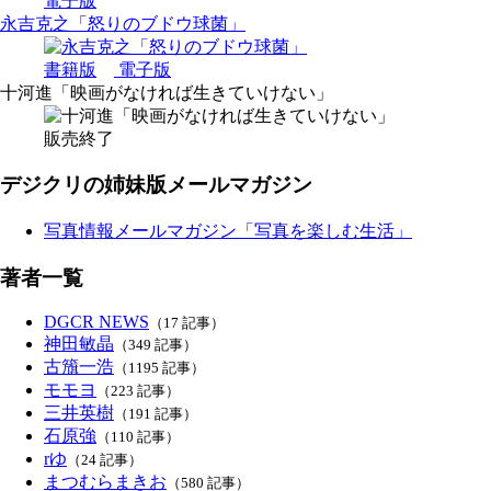
電子版
永吉克之「怒りのブドウ球菌」
書籍版
電子版
十河進「映画がなければ生きていけない」
販売終了
デジクリの姉妹版メールマガジン
写真情報メールマガジン「写真を楽しむ生活」
著者一覧
DGCR NEWS
（17 記事）
神田敏晶
（349 記事）
古籏一浩
（1195 記事）
モモヨ
（223 記事）
三井英樹
（191 記事）
石原強
（110 記事）
rゆ
（24 記事）
まつむらまきお
（580 記事）