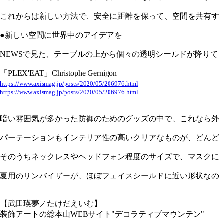
これからは新しい方法で、安全に距離を保って、空間を共有す
●新しい空間に世界中のアイデアを
NEWSで見た、テーブルの上から個々の透明シールドが降りてい
「PLEX'EAT」Christophe Gernigon
https://www.axismag.jp/posts/2020/05/206976.html
https://www.axismag.jp/posts/2020/05/206976.html
暗い雰囲気が多かった防御のためのグッズの中で、これなら外
パーテーションもインテリア性の高いクリアなものが、どんど
そのうちネックレスやヘッドフォン程度のサイズで、マスクに
夏用のサンバイザーが、ほぼフェイスシールドに近い形状なの
【武田瑛夢／たけだえいむ】
装飾アートの総本山WEBサイト"デコラティブマウンテン"