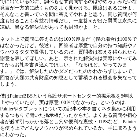
でに出ているのに、調べもせず質問するのはやめろ」みたいな
発言が一方的に続くものをよく見かける。限度はあるにせよ、
そんなこと書いている間に答えてやれよと思う。同じ質問が何
度も出ることも有益な情報だし、一度答えが出た質問は永久に
凍結、異なる解決法があっても封印かよ、と。
ネット上で質問に答えるのは100％厚意だ（僕の場合は100％で
はなかったけど。後述）。回答者は厚意で自分の持つ知識やノ
ウハウをタダで提供しているのだ。質問者は答えを得られたら
謝意を表してほしい。あと、示された解決法は実際にやってみ
てからお礼を書き込んでほしい。「なるほど。やってみま
す。」では、解決したのかダメだったのかわからずじまいで、
回答が人類の共有財産の知恵として蓄積される機会を失なって
しまう。
僕はPainterBBSという私設サポートセンター的掲示板を5年以
上やっていたが、実は厚意100％でなかった。というのは、
Painterやタブレットについての記事や本を書くネタ集めに利用
するつもりで開いた掲示板だったからだ。よくある質問や初心
者が必ず引っかかる落とし穴や便利な裏技・TIPSなど、Painter
を使う上でどんなノウハウが求められているか、手に取るよう
にわかった。