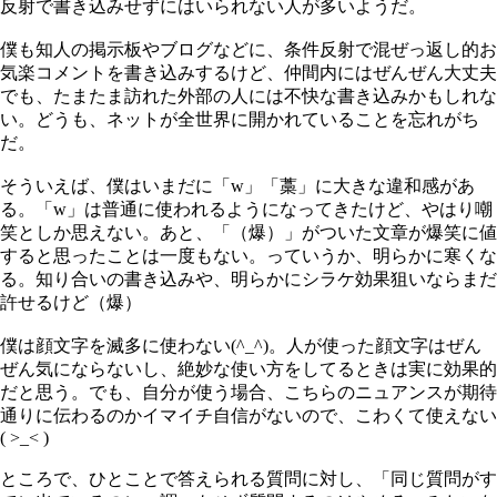
反射で書き込みせずにはいられない人が多いようだ。
僕も知人の掲示板やブログなどに、条件反射で混ぜっ返し的お
気楽コメントを書き込みするけど、仲間内にはぜんぜん大丈夫
でも、たまたま訪れた外部の人には不快な書き込みかもしれな
い。どうも、ネットが全世界に開かれていることを忘れがち
だ。
そういえば、僕はいまだに「w」「藁」に大きな違和感があ
る。「w」は普通に使われるようになってきたけど、やはり嘲
笑としか思えない。あと、「（爆）」がついた文章が爆笑に値
すると思ったことは一度もない。っていうか、明らかに寒くな
る。知り合いの書き込みや、明らかにシラケ効果狙いならまだ
許せるけど（爆）
僕は顔文字を滅多に使わない(^_^)。人が使った顔文字はぜん
ぜん気にならないし、絶妙な使い方をしてるときは実に効果的
だと思う。でも、自分が使う場合、こちらのニュアンスが期待
通りに伝わるのかイマイチ自信がないので、こわくて使えない
( >_< )
ところで、ひとことで答えられる質問に対し、「同じ質問がす