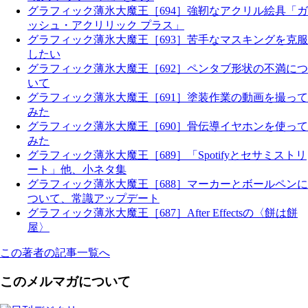
グラフィック薄氷大魔王［694］強靭なアクリル絵具「ガ
ッシュ・アクリリック プラス」
グラフィック薄氷大魔王［693］苦手なマスキングを克服
したい
グラフィック薄氷大魔王［692］ペンタブ形状の不満につ
いて
グラフィック薄氷大魔王［691］塗装作業の動画を撮って
みた
グラフィック薄氷大魔王［690］骨伝導イヤホンを使って
みた
グラフィック薄氷大魔王［689］「Spotifyとセサミストリ
ート」他、小ネタ集
グラフィック薄氷大魔王［688］マーカーとボールペンに
ついて、常識アップデート
グラフィック薄氷大魔王［687］After Effectsの〈餅は餅
屋〉
この著者の記事一覧へ
このメルマガについて