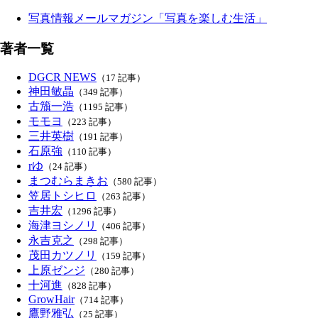
写真情報メールマガジン「写真を楽しむ生活」
著者一覧
DGCR NEWS
（17 記事）
神田敏晶
（349 記事）
古籏一浩
（1195 記事）
モモヨ
（223 記事）
三井英樹
（191 記事）
石原強
（110 記事）
rゆ
（24 記事）
まつむらまきお
（580 記事）
笠居トシヒロ
（263 記事）
吉井宏
（1296 記事）
海津ヨシノリ
（406 記事）
永吉克之
（298 記事）
茂田カツノリ
（159 記事）
上原ゼンジ
（280 記事）
十河進
（828 記事）
GrowHair
（714 記事）
鷹野雅弘
（25 記事）