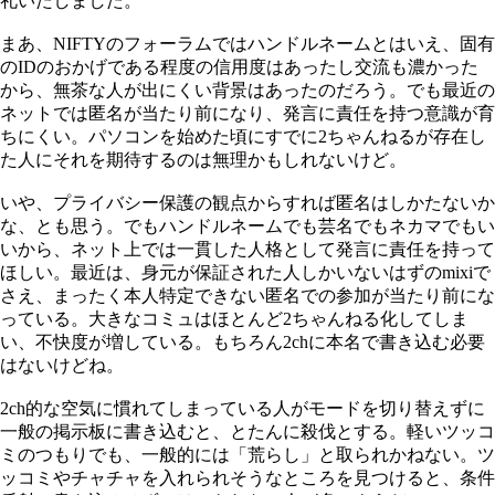
礼いたしました。
まあ、NIFTYのフォーラムではハンドルネームとはいえ、固有
のIDのおかげである程度の信用度はあったし交流も濃かった
から、無茶な人が出にくい背景はあったのだろう。でも最近の
ネットでは匿名が当たり前になり、発言に責任を持つ意識が育
ちにくい。パソコンを始めた頃にすでに2ちゃんねるが存在し
た人にそれを期待するのは無理かもしれないけど。
いや、プライバシー保護の観点からすれば匿名はしかたないか
な、とも思う。でもハンドルネームでも芸名でもネカマでもい
いから、ネット上では一貫した人格として発言に責任を持って
ほしい。最近は、身元が保証された人しかいないはずのmixiで
さえ、まったく本人特定できない匿名での参加が当たり前にな
っている。大きなコミュはほとんど2ちゃんねる化してしま
い、不快度が増している。もちろん2chに本名で書き込む必要
はないけどね。
2ch的な空気に慣れてしまっている人がモードを切り替えずに
一般の掲示板に書き込むと、とたんに殺伐とする。軽いツッコ
ミのつもりでも、一般的には「荒らし」と取られかねない。ツ
ッコミやチャチャを入れられそうなところを見つけると、条件