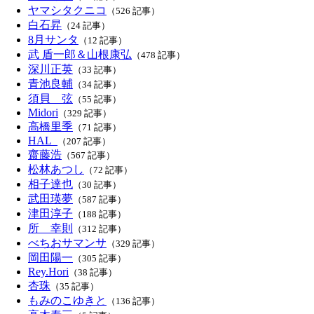
ヤマシタクニコ
（526 記事）
白石昇
（24 記事）
8月サンタ
（12 記事）
武 盾一郎＆山根康弘
（478 記事）
深川正英
（33 記事）
青池良輔
（34 記事）
須貝 弦
（55 記事）
Midori
（329 記事）
高橋里季
（71 記事）
HAL_
（207 記事）
齋藤浩
（567 記事）
松林あつし
（72 記事）
相子達也
（30 記事）
武田瑛夢
（587 記事）
津田淳子
（188 記事）
所 幸則
（312 記事）
べちおサマンサ
（329 記事）
岡田陽一
（305 記事）
Rey.Hori
（38 記事）
杏珠
（35 記事）
もみのこゆきと
（136 記事）