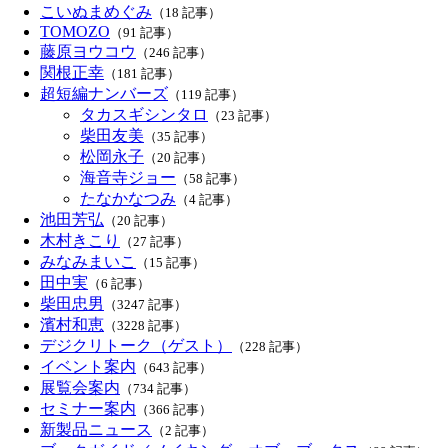
こいぬまめぐみ
（18 記事）
TOMOZO
（91 記事）
藤原ヨウコウ
（246 記事）
関根正幸
（181 記事）
超短編ナンバーズ
（119 記事）
タカスギシンタロ
（23 記事）
柴田友美
（35 記事）
松岡永子
（20 記事）
海音寺ジョー
（58 記事）
たなかなつみ
（4 記事）
池田芳弘
（20 記事）
木村きこり
（27 記事）
みなみまいこ
（15 記事）
田中実
（6 記事）
柴田忠男
（3247 記事）
濱村和恵
（3228 記事）
デジクリトーク（ゲスト）
（228 記事）
イベント案内
（643 記事）
展覧会案内
（734 記事）
セミナー案内
（366 記事）
新製品ニュース
（2 記事）