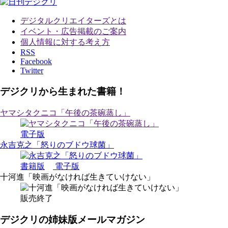
デジタルクリエイターズ
とは
イベント・広告掲載のご案内
個人情報に対する考え方
RSS
Facebook
Twitter
デジクリから生まれた書籍！
ヤマシタクニコ「午後の茶碗蒸し」
電子版
永吉克之「怒りのブドウ球菌」
書籍版
電子版
十河進「映画がなければ生きていけない」
販売終了
デジクリの姉妹版メールマガジン