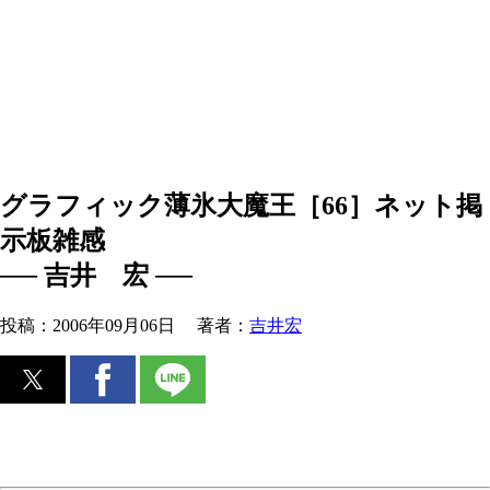
グラフィック薄氷大魔王［66］ネット掲
示板雑感
── 吉井 宏 ──
投稿：
2006年09月06日
著者：
吉井宏