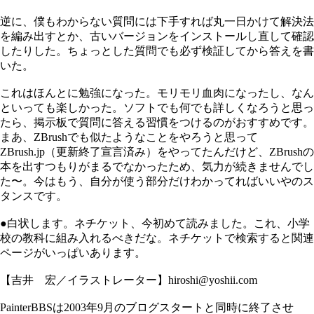
逆に、僕もわからない質問には下手すれば丸一日かけて解決法
を編み出すとか、古いバージョンをインストールし直して確認
したりした。ちょっとした質問でも必ず検証してから答えを書
いた。
これはほんとに勉強になった。モリモリ血肉になったし、なん
といっても楽しかった。ソフトでも何でも詳しくなろうと思っ
たら、掲示板で質問に答える習慣をつけるのがおすすめです。
まあ、ZBrushでも似たようなことをやろうと思って
ZBrush.jp（更新終了宣言済み）をやってたんだけど、ZBrushの
本を出すつもりがまるでなかったため、気力が続きませんでし
た〜。今はもう、自分が使う部分だけわかってればいいやのス
タンスです。
●白状します。ネチケット、今初めて読みました。これ、小学
校の教科に組み入れるべきだな。ネチケットで検索すると関連
ページがいっぱいあります。
【吉井 宏／イラストレーター】hiroshi@yoshii.com
PainterBBSは2003年9月のブログスタートと同時に終了させ