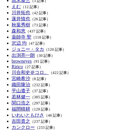
高木泰三
（5 記事）
えむ
（12 記事）
川井拓也
（42 記事）
蓮井慎也
（26 記事）
秋葉秀樹
（73 記事）
森和恵
（437 記事）
薬師寺 聖
（118 記事）
沢辺 均
（47 記事）
ジョニー・タカ
（120 記事）
出渕亮一朗
（30 記事）
browneyes
（91 記事）
Ririco
（27 記事）
川合和史＠コロ。
（422 記事）
宮崎希沙
（8 記事）
織田隆治
（232 記事）
平山遵子
（37 記事）
若林健一
（385 記事）
関口浩之
（297 記事）
福間晴耕
（129 記事）
いわいともひさ
（46 記事）
吉田貴之
（237 記事）
カンクロー
（233 記事）