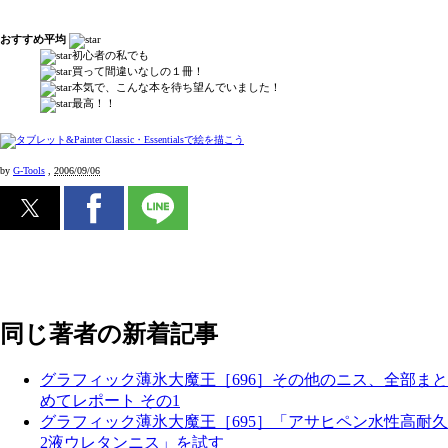
おすすめ平均
初心者の私でも
買って間違いなしの１冊！
本気で、こんな本を待ち望んでいました！
最高！！
by
G-Tools
,
2006/09/06
同じ著者の新着記事
グラフィック薄氷大魔王［696］その他のニス、全部まと
めてレポート その1
グラフィック薄氷大魔王［695］「アサヒペン水性高耐久
2液ウレタンニス」を試す