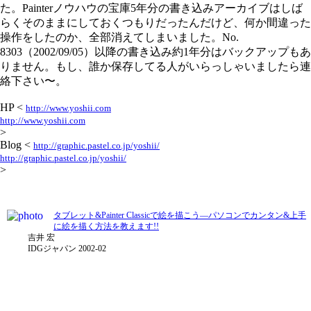
た。Painterノウハウの宝庫5年分の書き込みアーカイブはしば
らくそのままにしておくつもりだったんだけど、何か間違った
操作をしたのか、全部消えてしまいました。No.
8303（2002/09/05）以降の書き込み約1年分はバックアップもあ
りません。もし、誰か保存してる人がいらっしゃいましたら連
絡下さい〜。
HP <
http://www.yoshii.com
http://www.yoshii.com
>
Blog <
http://graphic.pastel.co.jp/yoshii/
http://graphic.pastel.co.jp/yoshii/
>
タブレット&Painter Classicで絵を描こう―パソコンでカンタン&上手
に絵を描く方法を教えます!!
吉井 宏
IDGジャパン 2002-02