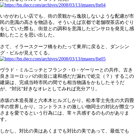
いかがわしい店でも、街の景観から逸脱しないような配慮が市
民の意識の高さを物語る。そういえば京都で老舗喫茶店めぐり
をしていた際も、街並との調和を意識したピンサロを発見し感
動したことを思い出した。
さて、イラースクーフ橋をわたって東岸に戻ると、ダンシン
グ・ビルが見えてくる。
ヴラド・ミルニッチとフランク・O・ゲーリーとの共作。古き
良きヨーロッパの街並に違和感だだ漏れで屹立（？）するこの
建築は、完成当時市民の間でも相当物議をかもしたそうだ
が、“対比”好きなオレとしてみれば充分アリ。
赤坂の木造長屋と六本木ヒルズしかり。松本零士先生の大四畳
半の世界しかり。コントラストの激しい物同士の対比が際立つ
さまを愛でるという行為には、常々共感するのものがありま
す。
しかし、対比の美はあくまでも対比の美であって、最低でも