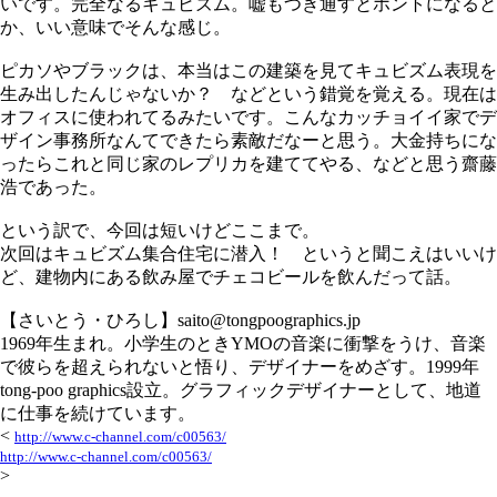
いです。完全なるキュビズム。嘘もつき通すとホントになると
か、いい意味でそんな感じ。
ピカソやブラックは、本当はこの建築を見てキュビズム表現を
生み出したんじゃないか？ などという錯覚を覚える。現在は
オフィスに使われてるみたいです。こんなカッチョイイ家でデ
ザイン事務所なんてできたら素敵だなーと思う。大金持ちにな
ったらこれと同じ家のレプリカを建ててやる、などと思う齋藤
浩であった。
という訳で、今回は短いけどここまで。
次回はキュビズム集合住宅に潜入！ というと聞こえはいいけ
ど、建物内にある飲み屋でチェコビールを飲んだって話。
【さいとう・ひろし】saito@tongpoographics.jp
1969年生まれ。小学生のときYMOの音楽に衝撃をうけ、音楽
で彼らを超えられないと悟り、デザイナーをめざす。1999年
tong-poo graphics設立。グラフィックデザイナーとして、地道
に仕事を続けています。
<
http://www.c-channel.com/c00563/
http://www.c-channel.com/c00563/
>