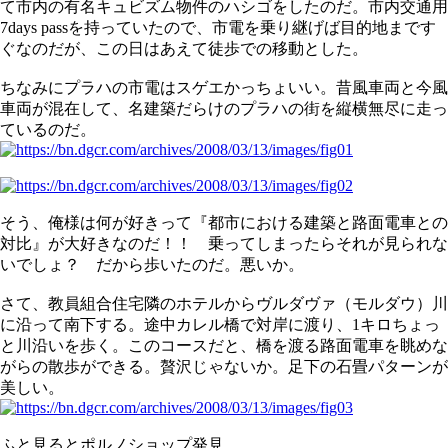
て市内の有名キュビズム物件のハシゴをしたのだ。市内交通用
7days passを持っていたので、市電を乗り継げば目的地まです
ぐなのだが、この日はあえて徒歩での移動とした。
ちなみにプラハの市電はスゲエかっちょいい。昔風車両と今風
車両が混在して、名建築だらけのプラハの街を縦横無尽に走っ
ているのだ。
そう、俺様は何が好きって『都市における建築と路面電車との
対比』が大好きなのだ！！ 乗ってしまったらそれが見られな
いでしょ？ だから歩いたのだ。悪いか。
さて、教員組合住宅隣のホテルからヴルダヴァ（モルダウ）川
に沿って南下する。途中カレル橋で対岸に渡り、1キロちょっ
と川沿いを歩く。このコースだと、橋を渡る路面電車を眺めな
がらの散歩ができる。贅沢じゃないか。足下の石畳パターンが
美しい。
ふと見るとポルノショップ発見。