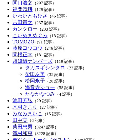
関口浩之
（297 記事）
福間晴耕
（129 記事）
いわいともひさ
（46 記事）
吉田貴之
（237 記事）
カンクロー
（233 記事）
こいぬまめぐみ
（18 記事）
TOMOZO
（91 記事）
藤原ヨウコウ
（246 記事）
関根正幸
（181 記事）
超短編ナンバーズ
（119 記事）
タカスギシンタロ
（23 記事）
柴田友美
（35 記事）
松岡永子
（20 記事）
海音寺ジョー
（58 記事）
たなかなつみ
（4 記事）
池田芳弘
（20 記事）
木村きこり
（27 記事）
みなみまいこ
（15 記事）
田中実
（6 記事）
柴田忠男
（3247 記事）
濱村和恵
（3228 記事）
デジクリトーク（ゲスト）