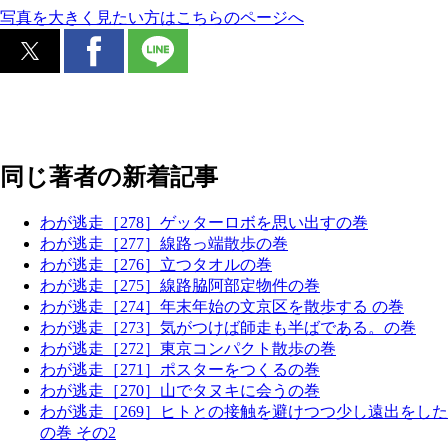
写真を大きく見たい方はこちらのページへ
同じ著者の新着記事
わが逃走［278］ゲッターロボを思い出すの巻
わが逃走［277］線路っ端散歩の巻
わが逃走［276］立つタオルの巻
わが逃走［275］線路脇阿部定物件の巻
わが逃走［274］年末年始の文京区を散歩する の巻
わが逃走［273］気がつけば師走も半ばである。の巻
わが逃走［272］東京コンパクト散歩の巻
わが逃走［271］ポスターをつくるの巻
わが逃走［270］山でタヌキに会うの巻
わが逃走［269］ヒトとの接触を避けつつ少し遠出をした
の巻 その2