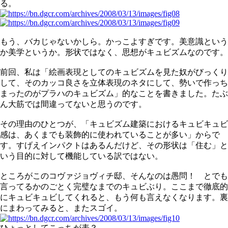
る。
もう、バカじゃないかしら。かっこよすぎです。美意識という
か美学というか。形状ではなく、思想がキュビズムなのです。
前回、私は「絵画表現としてのキュビズムを見た奴がびっくり
して、そのカッコ良さを立体表現のネタにして、勢いで作っち
まったのがプラハのキュビズム」的なことを書きました。たぶ
ん大筋では間違ってないと思うのです。
その理由のひとつが、「キュビズム建築におけるキュビキュビ
感は、あくまでも装飾的に使われていることが多い」からで
す。すげえインパクトはあるんだけど、その形状は「住む」と
いう目的に対して機能している訳ではない。
ところがこのコヴァジョヴィチ邸、そんなのは愚問！ とでも
言ってるかのごとく完璧なまでのキュビぶり。ここまで徹底的
にキュビキュビしてくれると、もう何も言えなくなります。裏
にまわってみると、またスゴイ。
ひょっとしてこっちが表？