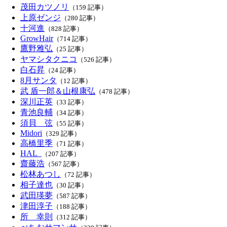
茂田カツノリ
（159 記事）
上原ゼンジ
（280 記事）
十河進
（828 記事）
GrowHair
（714 記事）
鷹野雅弘
（25 記事）
ヤマシタクニコ
（526 記事）
白石昇
（24 記事）
8月サンタ
（12 記事）
武 盾一郎＆山根康弘
（478 記事）
深川正英
（33 記事）
青池良輔
（34 記事）
須貝 弦
（55 記事）
Midori
（329 記事）
高橋里季
（71 記事）
HAL_
（207 記事）
齋藤浩
（567 記事）
松林あつし
（72 記事）
相子達也
（30 記事）
武田瑛夢
（587 記事）
津田淳子
（188 記事）
所 幸則
（312 記事）