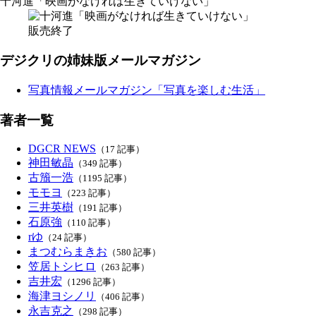
十河進「映画がなければ生きていけない」
販売終了
デジクリの姉妹版メールマガジン
写真情報メールマガジン「写真を楽しむ生活」
著者一覧
DGCR NEWS
（17 記事）
神田敏晶
（349 記事）
古籏一浩
（1195 記事）
モモヨ
（223 記事）
三井英樹
（191 記事）
石原強
（110 記事）
rゆ
（24 記事）
まつむらまきお
（580 記事）
笠居トシヒロ
（263 記事）
吉井宏
（1296 記事）
海津ヨシノリ
（406 記事）
永吉克之
（298 記事）