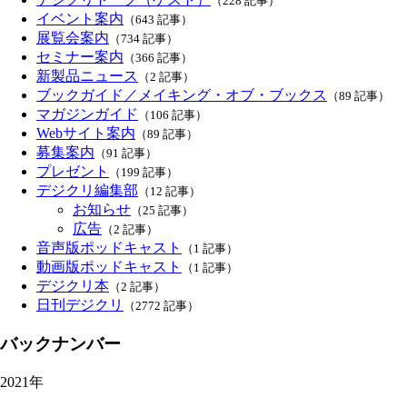
（228 記事）
イベント案内
（643 記事）
展覧会案内
（734 記事）
セミナー案内
（366 記事）
新製品ニュース
（2 記事）
ブックガイド／メイキング・オブ・ブックス
（89 記事）
マガジンガイド
（106 記事）
Webサイト案内
（89 記事）
募集案内
（91 記事）
プレゼント
（199 記事）
デジクリ編集部
（12 記事）
お知らせ
（25 記事）
広告
（2 記事）
音声版ポッドキャスト
（1 記事）
動画版ポッドキャスト
（1 記事）
デジクリ本
（2 記事）
日刊デジクリ
（2772 記事）
バックナンバー
2021年