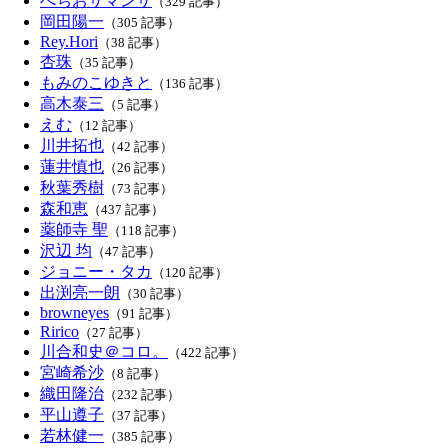
べちおサマンサ
（329 記事）
岡田陽一
（305 記事）
Rey.Hori
（38 記事）
杏珠
（35 記事）
もみのこゆきと
（136 記事）
高木泰三
（5 記事）
えむ
（12 記事）
川井拓也
（42 記事）
蓮井慎也
（26 記事）
秋葉秀樹
（73 記事）
森和恵
（437 記事）
薬師寺 聖
（118 記事）
沢辺 均
（47 記事）
ジョニー・タカ
（120 記事）
出渕亮一朗
（30 記事）
browneyes
（91 記事）
Ririco
（27 記事）
川合和史＠コロ。
（422 記事）
宮崎希沙
（8 記事）
織田隆治
（232 記事）
平山遵子
（37 記事）
若林健一
（385 記事）