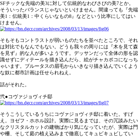
SFチックな先端の美3に対して伝統的なわびさびの美7とか。
そういったバランスじゃないといけません。間違っても『先端
美1：伝統美1：中くらいなもの8』などという比率にしてはい
けません。
そもそもコントラストが弱いものたちを並べたところで、それ
は対比でもなんでもない。どうも我々の周りには『木を見て森
を見ず』的な人が多いようです。デッサンだって全体の形を認
識せずにディテールを描き込んだら、絵がチャカポコになっち
ゃいます。ブルータスの眉毛からいきなり描き込んでいくよう
な奴に都市計画は任せられねえ。
話がそれた。
弐●コヴァジョヴィチ邸
そうこうしているうちにコヴァジョヴィチ邸に着いた。すげ
え。ヨゼフ・ホホル設計。実際に見るまでは、その冗談みたい
なクリスタルカットの建物ばかり気になっていたが、実際は門
や柵、そして庭の植え込みまで徹底してキュビキュビしてい