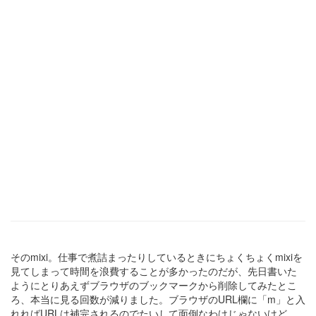
そのmixi。仕事で煮詰まったりしているときにちょくちょくmixiを
見てしまって時間を浪費することが多かったのだが、先日書いた
ようにとりあえずブラウザのブックマークから削除してみたとこ
ろ、本当に見る回数が減りました。ブラウザのURL欄に「m」と入
れればURLは補完されるのでたいして面倒なわけじゃないけど、