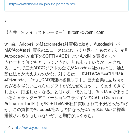
http://www.itmedia.co.jp/bizid/pomera.html
>
【吉井 宏／イラストレーター】 hiroshi@yoshii.com
3年前、Adobe社のMacromedea社買収に続き、Autodesk社が
MAYAのAlias社買収のニュースににひっくり返ったものだが、先月
Autodesk社が傘下のSOFTIMAGE社ごとAvid社を買収だって！
うわーもう何でもアリっていうか、世も末っていうか、あきれ
る。これで三大3DCGソフトの全てがAutodesk社のものに。独占
禁止法とか大丈夫なのかな。対するは、LIGHTWAVEやCINEMA
4Dやmodo、それにCAD関連の各種ソフト。巨大企業に立ち向か
わざるを得ないこれらのソフトがだんぜんカッコよく見えてきて
しまい、応援したくなる。とはいえ、僕的には、3ds Maxで使って
いるキャラクターアニメーションプラグインのCAT（Character
Animation Toolkit）がSOFTIMAGE社に買収されて不安だったのだ
が、この買収でAutodesk社のものになったCATが3ds Maxに標準
搭載されるかもしれないぞ、と期待がふくらむ。
HP <
http://www.yoshii.com