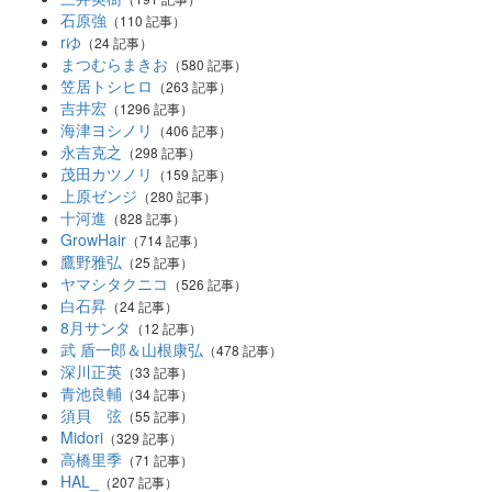
石原強
（110 記事）
rゆ
（24 記事）
まつむらまきお
（580 記事）
笠居トシヒロ
（263 記事）
吉井宏
（1296 記事）
海津ヨシノリ
（406 記事）
永吉克之
（298 記事）
茂田カツノリ
（159 記事）
上原ゼンジ
（280 記事）
十河進
（828 記事）
GrowHair
（714 記事）
鷹野雅弘
（25 記事）
ヤマシタクニコ
（526 記事）
白石昇
（24 記事）
8月サンタ
（12 記事）
武 盾一郎＆山根康弘
（478 記事）
深川正英
（33 記事）
青池良輔
（34 記事）
須貝 弦
（55 記事）
Midori
（329 記事）
高橋里季
（71 記事）
HAL_
（207 記事）