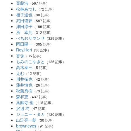
齋藤浩
（567 記事）
松林あつし
（72 記事）
相子達也
（30 記事）
武田瑛夢
（587 記事）
津田淳子
（188 記事）
所 幸則
（312 記事）
べちおサマンサ
（329 記事）
岡田陽一
（305 記事）
Rey.Hori
（38 記事）
杏珠
（35 記事）
もみのこゆきと
（136 記事）
高木泰三
（5 記事）
えむ
（12 記事）
川井拓也
（42 記事）
蓮井慎也
（26 記事）
秋葉秀樹
（73 記事）
森和恵
（437 記事）
薬師寺 聖
（118 記事）
沢辺 均
（47 記事）
ジョニー・タカ
（120 記事）
出渕亮一朗
（30 記事）
browneyes
（91 記事）