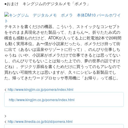
●おまけ キングジムのデジタルメモ「ポメラ」
テキストを書くだけの機器。こういう、ストイックなコンセプト
をそのまま具現化させた製品って、たまらん〜。折りたたみ式の
構造も感動ものだけど、ATOKが入ってる上に乾電池2本で20時間
も動く実用本位。あ〜僕が小説家だったら、ポメラだけ持って街
に出て（あるいは温泉やリゾートに行って）、のんびり仕事しち
ゃうね（いや、小説家がポメラだけで仕事できるとは思ってない
し、のんびりでもないことは知った上での、夢の世界の話ですけ
どね）。デジクリ原稿を書くためだけに買うってのもアレなので
買わない可能性大とは思いますが、久々にシビレる新製品でし
た。帰ってきたワードプロセッサ専用機に「お帰り」って感じ。
<
http://www.kingjim.co.jp/pomera/index.html
http://www.kingjim.co.jp/pomera/index.html
>
<
http://www.itmedia.co.jp/bizid/pomera.html