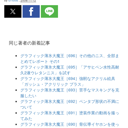
by
G-Tools
,
2008/11/12
同じ著者の新着記事
グラフィック薄氷大魔王［696］その他のニス、全部ま
とめてレポート その1
グラフィック薄氷大魔王［695］「アサヒペン水性高耐
久2液ウレタンニス」を試す
グラフィック薄氷大魔王［694］強靭なアクリル絵具
「ガッシュ・アクリリック プラス」
グラフィック薄氷大魔王［693］苦手なマスキングを克
服したい
グラフィック薄氷大魔王［692］ペンタブ形状の不満に
ついて
グラフィック薄氷大魔王［691］塗装作業の動画を撮っ
てみた
グラフィック薄氷大魔王［690］骨伝導イヤホンを使っ