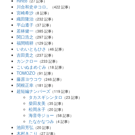
Ririco
（27 記事）
川合和史＠コロ。
（422 記事）
宮崎希沙
（8 記事）
織田隆治
（232 記事）
平山遵子
（37 記事）
若林健一
（385 記事）
関口浩之
（297 記事）
福間晴耕
（129 記事）
いわいともひさ
（46 記事）
吉田貴之
（237 記事）
カンクロー
（233 記事）
こいぬまめぐみ
（18 記事）
TOMOZO
（91 記事）
藤原ヨウコウ
（246 記事）
関根正幸
（181 記事）
超短編ナンバーズ
（119 記事）
タカスギシンタロ
（23 記事）
柴田友美
（35 記事）
松岡永子
（20 記事）
海音寺ジョー
（58 記事）
たなかなつみ
（4 記事）
池田芳弘
（20 記事）
木村きこり
（27 記事）