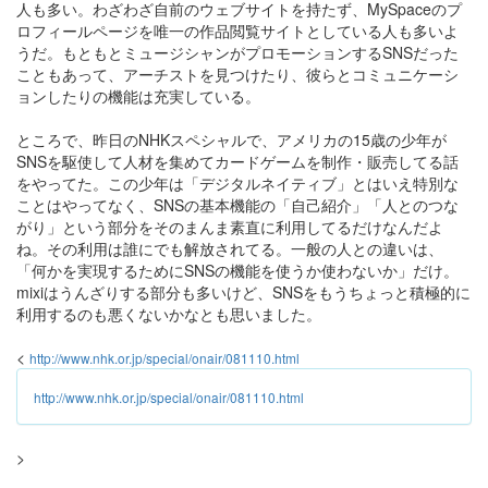
人も多い。わざわざ自前のウェブサイトを持たず、MySpaceのプ
ロフィールページを唯一の作品閲覧サイトとしている人も多いよ
うだ。もともとミュージシャンがプロモーションするSNSだった
こともあって、アーチストを見つけたり、彼らとコミュニケーシ
ョンしたりの機能は充実している。
ところで、昨日のNHKスペシャルで、アメリカの15歳の少年が
SNSを駆使して人材を集めてカードゲームを制作・販売してる話
をやってた。この少年は「デジタルネイティブ」とはいえ特別な
ことはやってなく、SNSの基本機能の「自己紹介」「人とのつな
がり」という部分をそのまんま素直に利用してるだけなんだよ
ね。その利用は誰にでも解放されてる。一般の人との違いは、
「何かを実現するためにSNSの機能を使うか使わないか」だけ。
mixiはうんざりする部分も多いけど、SNSをもうちょっと積極的に
利用するのも悪くないかなとも思いました。
<
http://www.nhk.or.jp/special/onair/081110.html
http://www.nhk.or.jp/special/onair/081110.html
>