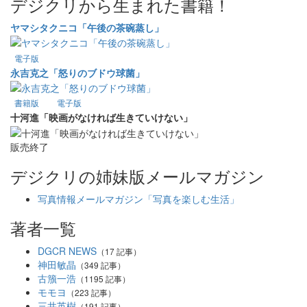
デジクリから生まれた書籍！
ヤマシタクニコ「午後の茶碗蒸し」
電子版
永吉克之「怒りのブドウ球菌」
書籍版
電子版
十河進「映画がなければ生きていけない」
販売終了
デジクリの姉妹版メールマガジン
写真情報メールマガジン「写真を楽しむ生活」
著者一覧
DGCR NEWS
（17 記事）
神田敏晶
（349 記事）
古籏一浩
（1195 記事）
モモヨ
（223 記事）
三井英樹
（191 記事）