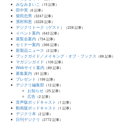
みなみまいこ
（15 記事）
田中実
（6 記事）
柴田忠男
（3247 記事）
濱村和恵
（3228 記事）
デジクリトーク（ゲスト）
（228 記事）
イベント案内
（643 記事）
展覧会案内
（734 記事）
セミナー案内
（366 記事）
新製品ニュース
（2 記事）
ブックガイド／メイキング・オブ・ブックス
（89 記事）
マガジンガイド
（106 記事）
Webサイト案内
（89 記事）
募集案内
（91 記事）
プレゼント
（199 記事）
デジクリ編集部
（12 記事）
お知らせ
（25 記事）
広告
（2 記事）
音声版ポッドキャスト
（1 記事）
動画版ポッドキャスト
（1 記事）
デジクリ本
（2 記事）
日刊デジクリ
（2772 記事）