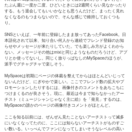
たぶん週に一度か二度、ひどいときには2週間くらい見なかったり
する。もう退会してもいいかなとも思うんだけど、まったく見れ
なくなるのもつまらないので、そんな感じで維持しておくつも
り。
SNSといえば、一年前に登録したまま放ってあったFacebook。日
本語化されて以来、知り合い何人から連続でフレンド登録のお知
らせやメッセージが来たりしていた。でも楽しみ方がよくわから
ない。メッセージその他はmixiと同じようなものだろうけど、アプ
リとか使ってないし。同じく放りっぱなしのMySpaceのほうが、
派手でグチャグチャで楽しそう。
MySpaceは初期にページの体裁を整えてからはほとんどいじって
ないんだけど、にぎやかで楽しい。ここでフレンド数の拡大やプ
ロモーションしたりするには、画像付きのコメントをあちこちに
つけまくるのが良さそう。現に、最近は今まで知らなかったアー
チスト（ミュージシャンじゃなく主に絵）を「発見」するのは、
MySpaceの誰かのページの画像付きコメントがほとんど。
ここを知る以前には、ぜんぜん見たことないアーチストって滅多
にいなくなってたのに、ここには知らないアーチストがものすご
い数いる。いっぺんでファンになってしまいそうなレベルの高い