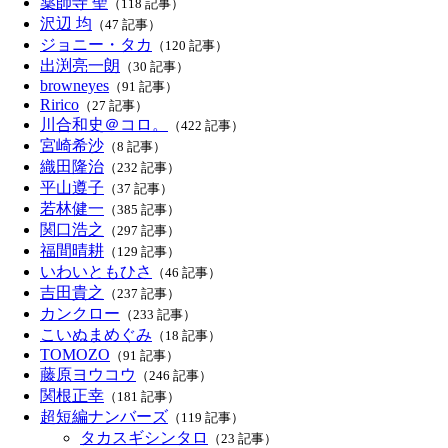
薬師寺 聖
（118 記事）
沢辺 均
（47 記事）
ジョニー・タカ
（120 記事）
出渕亮一朗
（30 記事）
browneyes
（91 記事）
Ririco
（27 記事）
川合和史＠コロ。
（422 記事）
宮崎希沙
（8 記事）
織田隆治
（232 記事）
平山遵子
（37 記事）
若林健一
（385 記事）
関口浩之
（297 記事）
福間晴耕
（129 記事）
いわいともひさ
（46 記事）
吉田貴之
（237 記事）
カンクロー
（233 記事）
こいぬまめぐみ
（18 記事）
TOMOZO
（91 記事）
藤原ヨウコウ
（246 記事）
関根正幸
（181 記事）
超短編ナンバーズ
（119 記事）
タカスギシンタロ
（23 記事）