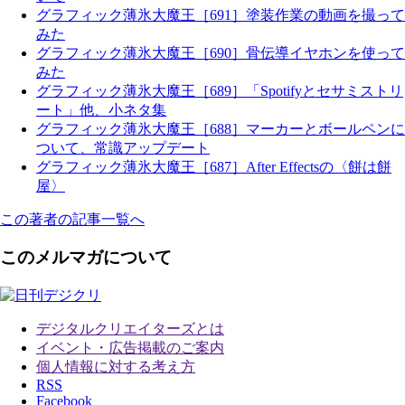
グラフィック薄氷大魔王［691］塗装作業の動画を撮って
みた
グラフィック薄氷大魔王［690］骨伝導イヤホンを使って
みた
グラフィック薄氷大魔王［689］「Spotifyとセサミストリ
ート」他、小ネタ集
グラフィック薄氷大魔王［688］マーカーとボールペンに
ついて、常識アップデート
グラフィック薄氷大魔王［687］After Effectsの〈餅は餅
屋〉
この著者の記事一覧へ
このメルマガについて
デジタルクリエイターズ
とは
イベント・広告掲載のご案内
個人情報に対する考え方
RSS
Facebook