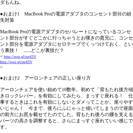
ダもんね。
●おまけ1 MacBook Proの電源アダプタのコンセント部分の紛
失対策
MacBook Proの電源アダプタのセパレートになっているコンセ
ント部分がすぐどこかに行っちゃうとお嘆きの貴兄に、コンセ
ント部分を電源アダプタにセロテープでくっつけておく、とい
う裏技！ ......どこが裏技だ？
<
http://goo.gl/qe45V
http://goo.gl/qe45V
>
●おまけ2 アーロンチェアの正しい座り方
アーロンチェアを使い始めて10数年。初めて「背もたれ後方傾
きロックレバー」を有効にしてみたら、まっすぐ座れる！ 仕
事するときはこれを有効にしないとダメってことか。座りやす
いじゃん！ 今まで、後ろにふにゃっと傾いてしまうので座面
の前方にお尻を載せてたのでした。背もたれ後ろの腰を支える
パーツの高さを調整すると、さらにまっすぐ座れていい感じで
す。