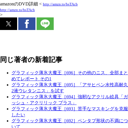
amazonのDVD詳細 <
http://amzn.to/bsTAcb
http://amzn.to/bsTAcb
>
同じ著者の新着記事
グラフィック薄氷大魔王［696］その他のニス、全部まと
めてレポート その1
グラフィック薄氷大魔王［695］「アサヒペン水性高耐久
2液ウレタンニス」を試す
グラフィック薄氷大魔王［694］強靭なアクリル絵具「ガ
ッシュ・アクリリック プラス」
グラフィック薄氷大魔王［693］苦手なマスキングを克服
したい
グラフィック薄氷大魔王［692］ペンタブ形状の不満につ
いて