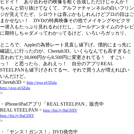
ヒドイ！ あり合わせの映像を粗く合成しただけじゃんか！
ちゃんと切り抜けてなくて、アルファチャンネルの白いフリン
ジが見えてたぞ。シロウトは喜ぶかもしれんけどプロの目はご
まかせない！ DVDの特典映像その他でメイキングやピクサ
ー潜入もたっぷり見れるわけだし、ゴールデンタイムのテレビ
に期待しちゃダメってわかってるけど、いろいろガッカリ。
ところで、Appleの為替レート見直し値下げ。僕的にまっ先に
確認しに行ったのが、Cheetah3D。いくらなんでも高すぎると
言われてた18,000円から8,500円に変更されてる！ すごい
っ！ と思ったら、あれえっ！ 自分のアプリREAL
STEELPANも値下げされてる〜。それで買う人が増えればい
いんだけど。
Cheetah3D <
http://goo.gl/lZslu
http://goo.gl/lZslu
>
・iPhone/iPadアプリ「REAL STEELPAN」販売中
REAL STEELPAN <
http://bit.ly/9aC0XV
http://bit.ly/9aC0XV
>
・「ヤンス！ガンス！」DVD発売中