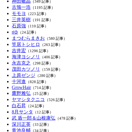
神田敏晶
（349 記事）
古籏一浩
（1195 記事）
モモヨ
（223 記事）
三井英樹
（191 記事）
石原強
（110 記事）
rゆ
（24 記事）
まつむらまきお
（580 記事）
笠居トシヒロ
（263 記事）
吉井宏
（1296 記事）
海津ヨシノリ
（406 記事）
永吉克之
（298 記事）
茂田カツノリ
（159 記事）
上原ゼンジ
（280 記事）
十河進
（828 記事）
GrowHair
（714 記事）
鷹野雅弘
（25 記事）
ヤマシタクニコ
（526 記事）
白石昇
（24 記事）
8月サンタ
（12 記事）
武 盾一郎＆山根康弘
（478 記事）
深川正英
（33 記事）
青池良輔
（34 記事）