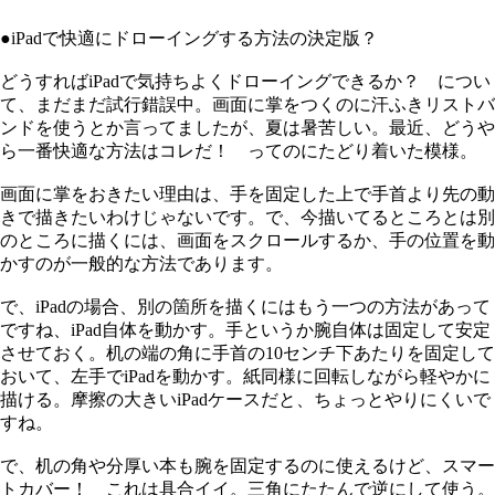
●iPadで快適にドローイングする方法の決定版？
どうすればiPadで気持ちよくドローイングできるか？ につい
て、まだまだ試行錯誤中。画面に掌をつくのに汗ふきリストバ
ンドを使うとか言ってましたが、夏は暑苦しい。最近、どうや
ら一番快適な方法はコレだ！ ってのにたどり着いた模様。
画面に掌をおきたい理由は、手を固定した上で手首より先の動
きで描きたいわけじゃないです。で、今描いてるところとは別
のところに描くには、画面をスクロールするか、手の位置を動
かすのが一般的な方法であります。
で、iPadの場合、別の箇所を描くにはもう一つの方法があって
ですね、iPad自体を動かす。手というか腕自体は固定して安定
させておく。机の端の角に手首の10センチ下あたりを固定して
おいて、左手でiPadを動かす。紙同様に回転しながら軽やかに
描ける。摩擦の大きいiPadケースだと、ちょっとやりにくいで
すね。
で、机の角や分厚い本も腕を固定するのに使えるけど、スマー
トカバー！ これは具合イイ。三角にたたんで逆にして使う。