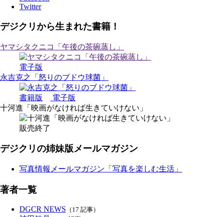
Twitter
デジクリから生まれた書籍！
ヤマシタクニコ「午後の茶碗蒸し」
電子版
永吉克之「怒りのブドウ球菌」
書籍版
電子版
十河進「映画がなければ生きていけない」
販売終了
デジクリの姉妹版メールマガジン
写真情報メールマガジン「写真を楽しむ生活」
著者一覧
DGCR NEWS
（17 記事）