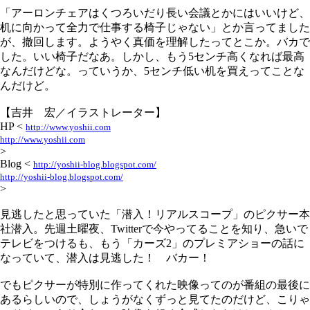
「アーロンチェアはくつろいだり長い会議とかにはいいけど、
机に向かって全力で仕事する椅子じゃない」とか言ってました
が、撤回します。ようやく真価を理解したってとこか。バカで
した。いい椅子だなあ。しかし、もう5センチ高くなれば最高
なんだけどな。っていうか、5センチ低い机を買えってことな
んだけど。
【吉井 宏／イラストレーター】
HP <
http://www.yoshii.com
http://www.yoshii.com
>
Blog <
http://yoshii-blog.blogspot.com/
http://yoshii-blog.blogspot.com/
>
見逃したと思っていた「潜入！リアルスコープ」のピクサー本
社潜入。先週土曜夜、Twitterで今やってることを知り、急いで
テレビをつけるも、もう「カーズ2」のプレミアショーの話に
なっていて、潜入は見逃した！ バカー！
でもピクサーが特別に作ってくれた映像ってのが番組の最後に
あるらしいので、しょうがなくずっと見てたのだけど、こりゃ