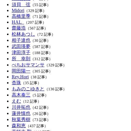
須貝 弦
（55 記事）
Midori
（329 記事）
高橋里季
（71 記事）
HAL_
（207 記事）
齋藤浩
（567 記事）
松林あつし
（72 記事）
相子達也
（30 記事）
武田瑛夢
（587 記事）
津田淳子
（188 記事）
所 幸則
（312 記事）
べちおサマンサ
（329 記事）
岡田陽一
（305 記事）
Rey.Hori
（38 記事）
杏珠
（35 記事）
もみのこゆきと
（136 記事）
高木泰三
（5 記事）
えむ
（12 記事）
川井拓也
（42 記事）
蓮井慎也
（26 記事）
秋葉秀樹
（73 記事）
森和恵
（437 記事）