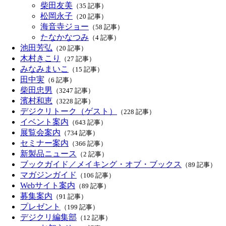
柴田友美
（35 記事）
松岡永子
（20 記事）
海音寺ジョー
（58 記事）
たなかなつみ
（4 記事）
池田芳弘
（20 記事）
木村きこり
（27 記事）
みなみまいこ
（15 記事）
田中実
（6 記事）
柴田忠男
（3247 記事）
濱村和恵
（3228 記事）
デジクリトーク（ゲスト）
（228 記事）
イベント案内
（643 記事）
展覧会案内
（734 記事）
セミナー案内
（366 記事）
新製品ニュース
（2 記事）
ブックガイド／メイキング・オブ・ブックス
（89 記事）
マガジンガイド
（106 記事）
Webサイト案内
（89 記事）
募集案内
（91 記事）
プレゼント
（199 記事）
デジクリ編集部
（12 記事）