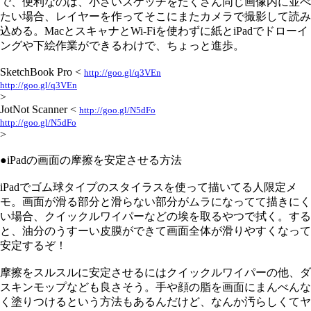
で、便利なのは、小さいスケッチをたくさん同じ画像内に並べ
たい場合、レイヤーを作ってそこにまたカメラで撮影して読み
込める。MacとスキャナとWi-Fiを使わずに紙とiPadでドローイ
ングや下絵作業ができるわけで、ちょっと進歩。
SketchBook Pro <
http://goo.gl/q3VEn
http://goo.gl/q3VEn
>
JotNot Scanner <
http://goo.gl/N5dFo
http://goo.gl/N5dFo
>
●iPadの画面の摩擦を安定させる方法
iPadでゴム球タイプのスタイラスを使って描いてる人限定メ
モ。画面が滑る部分と滑らない部分がムラになってて描きにく
い場合、クイックルワイパーなどの埃を取るやつで拭く。する
と、油分のうすーい皮膜ができて画面全体が滑りやすくなって
安定するぞ！
摩擦をスルスルに安定させるにはクイックルワイパーの他、ダ
スキンモップなども良さそう。手や顔の脂を画面にまんべんな
く塗りつけるという方法もあるんだけど、なんか汚らしくてヤ