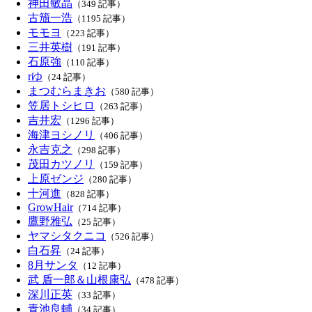
神田敏晶
（349 記事）
古籏一浩
（1195 記事）
モモヨ
（223 記事）
三井英樹
（191 記事）
石原強
（110 記事）
rゆ
（24 記事）
まつむらまきお
（580 記事）
笠居トシヒロ
（263 記事）
吉井宏
（1296 記事）
海津ヨシノリ
（406 記事）
永吉克之
（298 記事）
茂田カツノリ
（159 記事）
上原ゼンジ
（280 記事）
十河進
（828 記事）
GrowHair
（714 記事）
鷹野雅弘
（25 記事）
ヤマシタクニコ
（526 記事）
白石昇
（24 記事）
8月サンタ
（12 記事）
武 盾一郎＆山根康弘
（478 記事）
深川正英
（33 記事）
青池良輔
（34 記事）