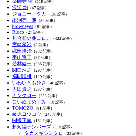
薬師寺 聖
（118 記事）
沢辺 均
（47 記事）
ジョニー・タカ
（120 記事）
出渕亮一朗
（30 記事）
browneyes
（91 記事）
Ririco
（27 記事）
川合和史＠コロ。
（422 記事）
宮崎希沙
（8 記事）
織田隆治
（232 記事）
平山遵子
（37 記事）
若林健一
（385 記事）
関口浩之
（297 記事）
福間晴耕
（129 記事）
いわいともひさ
（46 記事）
吉田貴之
（237 記事）
カンクロー
（233 記事）
こいぬまめぐみ
（18 記事）
TOMOZO
（91 記事）
藤原ヨウコウ
（246 記事）
関根正幸
（181 記事）
超短編ナンバーズ
（119 記事）
タカスギシンタロ
（23 記事）