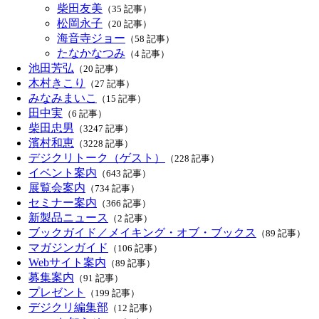
柴田友美
（35 記事）
松岡永子
（20 記事）
海音寺ジョー
（58 記事）
たなかなつみ
（4 記事）
池田芳弘
（20 記事）
木村きこり
（27 記事）
みなみまいこ
（15 記事）
田中実
（6 記事）
柴田忠男
（3247 記事）
濱村和恵
（3228 記事）
デジクリトーク（ゲスト）
（228 記事）
イベント案内
（643 記事）
展覧会案内
（734 記事）
セミナー案内
（366 記事）
新製品ニュース
（2 記事）
ブックガイド／メイキング・オブ・ブックス
（89 記事）
マガジンガイド
（106 記事）
Webサイト案内
（89 記事）
募集案内
（91 記事）
プレゼント
（199 記事）
デジクリ編集部
（12 記事）