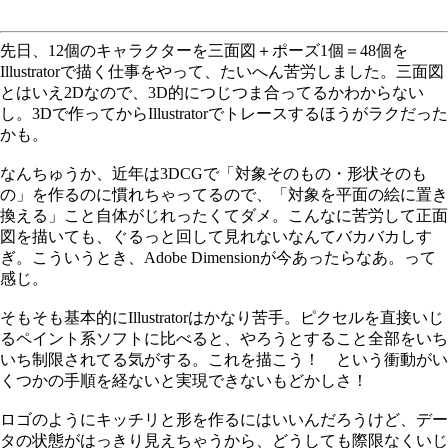
先日、12個のキャラクターを三面図＋ポーズ1個＝48個を
Illustratorで描く仕事をやって、たいへん苦労しました。三面図
とはいえ2Dなので、3D的につじつま合ってるかわからない
し。3Dで作ってからIllustratorでトレースするほうがラクだった
かも。
なんちゅうか、近年は3DCGで「対象そのもの・形状そのも
の」を作るのに慣れちゃってるので、「対象を平面の絵に置き
換える」こと自体がじれったくてダメ。こんなに苦労して正面
図を描いても、ぐるっと回して見れないなんてバカバカしす
ぎ。こういうとき、Adobe Dimensionが今あったらなあ。って
感じ。
そもそも基本的にIllustratorはかなり苦手。ピクセルを直接いじ
るペイント系ソフトに比べると、やろうとすること全部をいち
いち制限されてる気がする。これを描こう！ という衝動がい
くつかの手順を経ないと実現できないもどかしさ！
ロゴのようにキッチリと形を作るにはいいんだろうけど、デー
タの状態がはっきり見えちゃうから、どうしても際限なくいじ