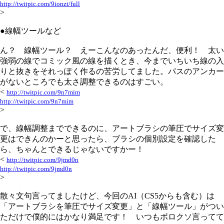
http://twitpic.com/9ionzt/full
>
●線幅ツールなど
ん？ 線幅ツール？ えーこんなのあったんだ、便利！ 太い
強弱の線でコミック風の線を描くとき、今までいちいち線の入
りと抜きをそれっぽく作るの苦労してました。パスのアンカー
がないところでも太さ調整できるのはすごい。
<
http://twitpic.com/9n7mim
http://twitpic.com/9n7mim
>
で、線幅調整までできるのに、アートブラシの筆圧でサイズ変
更はできんのかーと思ったら、ブラシの個別設定を確認した
ら、ちゃんとできるじゃないですかー！
<
http://twitpic.com/9jmd0n
http://twitpic.com/9jmd0n
>
散々文句言ってましたけど、今回のAI（CS5からも含む）は
「アートブラシを筆圧でサイズ変更」と「線幅ツール」がつい
ただけで僕的にはかなり満足です！ いつもボロクソ言ってて