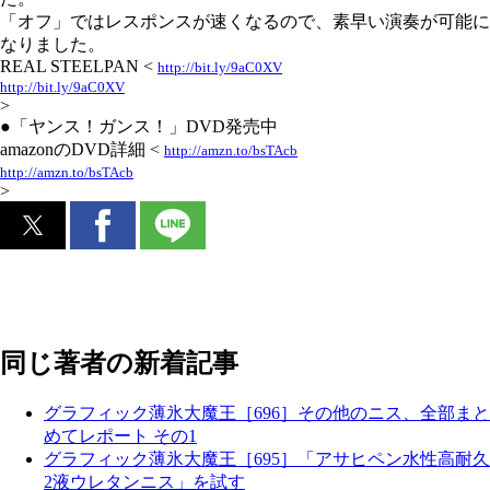
「オフ」ではレスポンスが速くなるので、素早い演奏が可能に
なりました。
REAL STEELPAN <
http://bit.ly/9aC0XV
http://bit.ly/9aC0XV
>
●「ヤンス！ガンス！」DVD発売中
amazonのDVD詳細 <
http://amzn.to/bsTAcb
http://amzn.to/bsTAcb
>
同じ著者の新着記事
グラフィック薄氷大魔王［696］その他のニス、全部まと
めてレポート その1
グラフィック薄氷大魔王［695］「アサヒペン水性高耐久
2液ウレタンニス」を試す