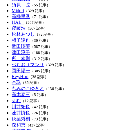
須貝 弦
（55 記事）
Midori
（329 記事）
高橋里季
（71 記事）
HAL_
（207 記事）
齋藤浩
（567 記事）
松林あつし
（72 記事）
相子達也
（30 記事）
武田瑛夢
（587 記事）
津田淳子
（188 記事）
所 幸則
（312 記事）
べちおサマンサ
（329 記事）
岡田陽一
（305 記事）
Rey.Hori
（38 記事）
杏珠
（35 記事）
もみのこゆきと
（136 記事）
高木泰三
（5 記事）
えむ
（12 記事）
川井拓也
（42 記事）
蓮井慎也
（26 記事）
秋葉秀樹
（73 記事）
森和恵
（437 記事）