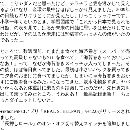
て、こりゃダメだと思ったけど、チラチラと雲を透かして見え
るようになり、金環の最中はほぼしっかり見えました。2009年
の日蝕もギリギリどうにか見えたし、けっこうラッキーです。
小学一年くらいのとき、学習図鑑で「これから日本で見られる
日蝕」の表を見て、はるか未来の日蝕に思いをはせたりしてた
わけだが、そのはるか未来には50歳前のおっさんの僕がいたの
であった......。
ところで、数週間前、たまたま食べた海苔巻き（スーパーで売
ってた高級じゃないもの）を食べて、「海苔巻きっておいしい
なあ！」って、なぜか海苔巻きスイッチが入ってしまった。そ
の後、ほぼ毎日食べてました。最初は小さいパックを買ってき
て夕食のおまけに食べてましたが、しまいにゃ海苔巻きをおか
ずにご飯を食べるみたいになってきた。炭水化物多すぎ。ヤバ
いかもなあと体重計に乗るのを躊躇してたのだが、先日勇気を
出して乗ってみたところ、うわああ！ 最高記録更新！ ちょ
っとダイエットしないと。
●iPhone/iPadアプリ「REAL STEELPAN」ver.2.0がリリースされ
ました。
「長押しロール」のオン・オフ切り替えスイッチを追加しまし
た。