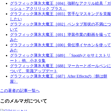
グラフィック薄氷大魔王［694］強靭なアクリル絵具「ガ
ッシュ・アクリリック プラス」
グラフィック薄氷大魔王［693］苦手なマスキングを克服
したい
グラフィック薄氷大魔王［692］ペンタブ形状の不満につ
いて
グラフィック薄氷大魔王［691］塗装作業の動画を撮って
みた
グラフィック薄氷大魔王［690］骨伝導イヤホンを使って
みた
グラフィック薄氷大魔王［689］「Spotifyとセサミストリ
ート」他、小ネタ集
グラフィック薄氷大魔王［688］マーカーとボールペンに
ついて、常識アップデート
グラフィック薄氷大魔王［687］After Effectsの〈餅は餅
屋〉
この著者の記事一覧へ
このメルマガについて