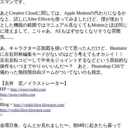
スマンです。
あとCreative Cloudに関しては、Apple Motionの代わりになるか
なと、試しにAfter Effectsも使ってみましたけど、僕が使おう
とした機能の範囲ではマニュアル見なくてもMotionとほぼ同じ
に使えまして、こりゃあ、AEもはずせなくなりそうな雰囲
気......。
あ、キャラクター正面図を描いてて思ったんだけど、Illustrator
に左右対称編集モードがないのはどう考えてもオカシイ！！
左右反転コピーして中央をジョイントするなどという原始的な
操作をいつまでやりゃいいんだ〜？ あと、Photoshop CS6で
備わった無段階自由ズームがついてないのも残念。
【吉井 宏／イラストレーター】
HP <
http://www.yoshii.com
http://www.yoshii.com
>
Blog <
http://yoshii-blog.blogspot.com/
http://yoshii-blog.blogspot.com/
>
金環日食、なんとか見れました〜。朝6時に起きたら曇って