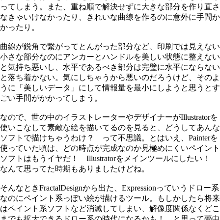
ってしまう。また、重ね順で解決せずに大きな部分を作り直さ
なきゃいけなかったり、きれいな曲線を作るのに意外に手間か
かったり。
曲線が鋭角で繋がってとんがった部分など、印刷では見えない
小さな部分なのにアンカーとハンドルを美しい状態に整えない
と気持ち悪いし、水平であるべき部分は完璧に水平にならない
と落ち着かない。気にしちゃうから悪いのだろうけど、そのよ
うに「美しいデータ」にして情報量を最小にしようと思うとす
ごい手間がかかってしまう。
なので、世の中のイラストレーターやデザイナーがIllustratorを
使いこなして素敵な絵を描いてるのを見ると、どうしてあんな
ソフトで描けちゃうわけ？ って不思議。とはいえ、Painterを
使っていた頃は、どの時点が完成なのか見極めにくいペイント
ソフトはもうイヤだ！ Illustratorをメインツールにしたい！
なんて思ってた時期もありましたけどね。
そんなときFractalDesignから出た、Expressionっていうドロー系
なのにペイント系っぽい絵が描けるツール。もしかしたら将来
はペイント系ソフトなど消滅してしまい、解像度関係なくどこ
までも拡大できるドロー系の時代になるかも！ と思って夢中