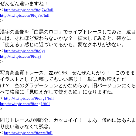
ぜんぜん違いますね！
<
http://twitpic.com/9ioj7w/full
http://twitpic.com/9ioj7w/full
>
漢字の画像を「白黒のロゴ」でライブトレースしてみた。遠目
には、それほど変わらないかな？ 拡大してみると、確かに
「使える」感じに近づいてるかも。変なグネリが少ない。
<
http://twitpic.com/9iolyj
http://twitpic.com/9iolyj
>
写真高画質トレース、左がCS6、ぜんぜんちがう！ このまま
イラストとして入稿してもいい感じ！ 単に色数増えただ
け？ 空のグラデーションとかなめらか。旧バージョンにくら
べて格段に「見映えがして使える絵」になりますね。
<
http://twitpic.com/9iong1/full
http://twitpic.com/9iong1/full
>
同じトレースの別部分。カッコイイ！ まあ、僕的にはあんま
り使い道がなくて残念。
<
http://twitpic.com/9ionzt/full