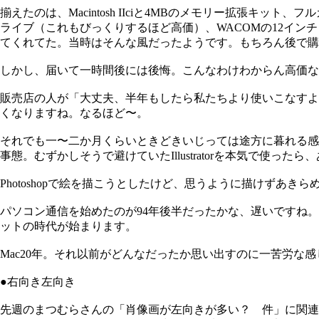
揃えたのは、Macintosh IIciと4MBのメモリー拡張
ライブ（これもびっくりするほど高価）、WACOMの12インチタブレット
てくれてた。当時はそんな風だったようです。もちろん後で購
しかし、届いて一時間後には後悔。こんなわけわからん高価な
販売店の人が「大丈夫、半年もしたら私たちより使いこなすよ
くなりますね。なるほど〜。
それでも一〜二か月くらいときどきいじっては途方に暮れる感
事態。むずかしそうで避けていたIllustratorを本気で使
Photoshopで絵を描こうとしたけど、思うように描けずあきら
パソコン通信を始めたのが94年後半だったかな、遅いですね
ットの時代が始まります。
Mac20年。それ以前がどんなだったか思い出すのに一苦労な
●右向き左向き
先週のまつむらさんの「肖像画が左向きが多い？ 件」に関連