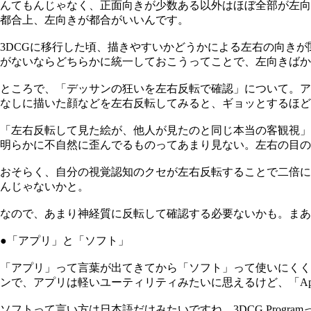
んてもんじゃなく、正面向きが少数ある以外はほぼ全部が左向
都合上、左向きが都合がいいんです。
3DCGに移行した頃、描きやすいかどうかによる左右の向き
がないならどちらかに統一しておこうってことで、左向きばか
ところで、「デッサンの狂いを左右反転で確認」について。ア
なしに描いた顔などを左右反転してみると、ギョッとするほど
「左右反転して見た絵が、他人が見たのと同じ本当の客観視」
明らかに不自然に歪んでるものってあまり見ない。左右の目の
おそらく、自分の視覚認知のクセが左右反転することで二倍に
んじゃないかと。
なので、あまり神経質に反転して確認する必要ないかも。まあ
●「アプリ」と「ソフト」
「アプリ」って言葉が出てきてから「ソフト」って使いにくく
ンで、アプリは軽いユーティリティみたいに思えるけど、「Applic
ソフトって言い方は日本語だけみたいですね。3DCG Prog