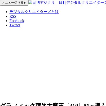
日刊デジタルクリエイター
メニュー切り替え
デジタルクリエイターズとは
RSS
Facebook
Twitter
グラフィック薄氷大魔王［310］Mac導