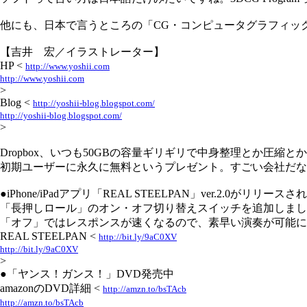
他にも、日本で言うところの「CG・コンピュータグラフィック」は英語では通
【吉井 宏／イラストレーター】
HP <
http://www.yoshii.com
http://www.yoshii.com
>
Blog <
http://yoshii-blog.blogspot.com/
http://yoshii-blog.blogspot.com/
>
Dropbox、いつも50GBの容量ギリギリで中身整理とか圧縮
初期ユーザーに永久に無料というプレゼント。すごい会社だな
●iPhone/iPadアプリ「REAL STEELPAN」ver.2.0がリリース
「長押しロール」のオン・オフ切り替えスイッチを追加しまし
「オフ」ではレスポンスが速くなるので、素早い演奏が可能に
REAL STEELPAN <
http://bit.ly/9aC0XV
http://bit.ly/9aC0XV
>
●「ヤンス！ガンス！」DVD発売中
amazonのDVD詳細 <
http://amzn.to/bsTAcb
http://amzn.to/bsTAcb