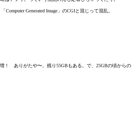
ter Generated Image」のCGIと混じって混乱。
倍増！ ありがたや〜。残り55GBもある。で、25GBの頃からの