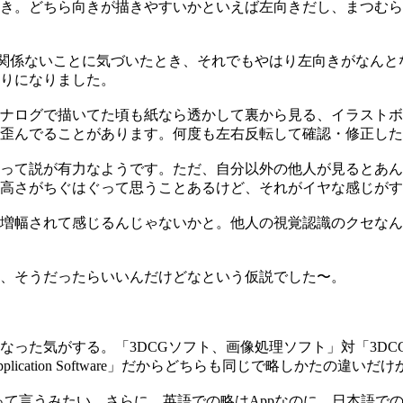
き。どちら向きが描きやすいかといえば左向きだし、まつむら
が関係ないことに気づいたとき、それでもやはり左向きがなん
りになりました。
ナログで描いてた頃も紙なら透かして裏から見る、イラストボ
歪んでることがあります。何度も左右反転して確認・修正した
って説が有力なようです。ただ、自分以外の他人が見るとあん
高さがちぐはぐって思うことあるけど、それがイヤな感じがす
増幅されて感じるんじゃないかと。他人の視覚認識のクセなん
、そうだったらいいんだけどなという仮説でした〜。
なった気がする。「3DCGソフト、画像処理ソフト」対「3D
ation Software」だからどちらも同じで略しかたの違いだけ
ramって言うみたい。さらに、英語での略はAppなのに、日本