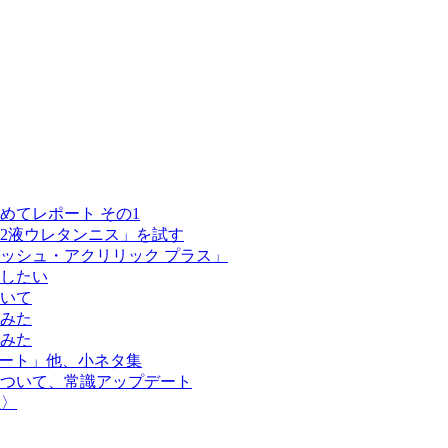
めてレポート その1
久2液ウレタンニス」を試す
ガッシュ・アクリリック プラス」
服したい
ついて
てみた
てみた
トリート」他、小ネタ集
について、常識アップデート
屋〉