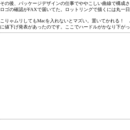
その後、パッケージデザインの仕事でややこしい曲線で構成さ
ロゴの確認がFAXで届いてた。ロットリングで描くには丸一
こりゃムリしてもMacを入れないとマズい。置いてかれる！ と焦
に値下げ発表があったのです。ここでハードルがかなり下がっ