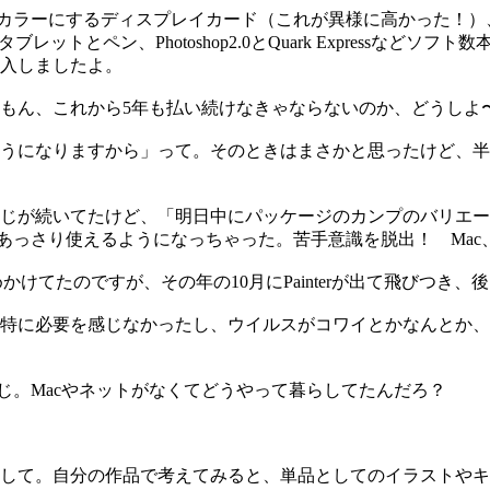
キット、フルカラーにするディスプレイカード（これが異様に高かった
とペン、Photoshop2.0とQuark Expressなどソフト数
入しましたよ。
もん、これから5年も払い続けなきゃならないのか、どうしよ
うになりますから」って。そのときはまさかと思ったけど、半
じが続いてたけど、「明日中にパッケージのカンプのバリエーシ
ったら、あっさり使えるようになっちゃった。苦手意識を脱出！ Ma
めかけてたのですが、その年の10月にPainterが出て飛びつき
。特に必要を感じなかったし、ウイルスがコワイとかなんとか
感じ。Macやネットがなくてどうやって暮らしてたんだろ？
して。自分の作品で考えてみると、単品としてのイラストやキ