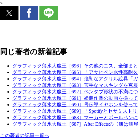
>
同じ著者の新着記事
グラフィック薄氷大魔王［696］その他のニス、全部まと
グラフィック薄氷大魔王［695］「アサヒペン水性高耐
グラフィック薄氷大魔王［694］強靭なアクリル絵具「
グラフィック薄氷大魔王［693］苦手なマスキングを克
グラフィック薄氷大魔王［692］ペンタブ形状の不満に
グラフィック薄氷大魔王［691］塗装作業の動画を撮っ
グラフィック薄氷大魔王［690］骨伝導イヤホンを使っ
グラフィック薄氷大魔王［689］「Spotifyとセサミス
グラフィック薄氷大魔王［688］マーカーとボールペン
グラフィック薄氷大魔王［687］After Effectsの〈餅は餅
この著者の記事一覧へ