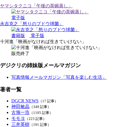
ヤマシタクニコ「午後の茶碗蒸し」
電子版
永吉克之「怒りのブドウ球菌」
書籍版
電子版
十河進「映画がなければ生きていけない」
販売終了
デジクリの姉妹版メールマガジン
写真情報メールマガジン「写真を楽しむ生活」
著者一覧
DGCR NEWS
（17 記事）
神田敏晶
（349 記事）
古籏一浩
（1195 記事）
モモヨ
（223 記事）
三井英樹
（191 記事）