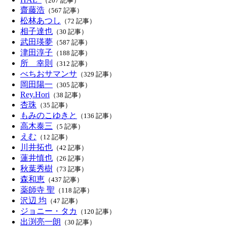
（207 記事）
齋藤浩
（567 記事）
松林あつし
（72 記事）
相子達也
（30 記事）
武田瑛夢
（587 記事）
津田淳子
（188 記事）
所 幸則
（312 記事）
べちおサマンサ
（329 記事）
岡田陽一
（305 記事）
Rey.Hori
（38 記事）
杏珠
（35 記事）
もみのこゆきと
（136 記事）
高木泰三
（5 記事）
えむ
（12 記事）
川井拓也
（42 記事）
蓮井慎也
（26 記事）
秋葉秀樹
（73 記事）
森和恵
（437 記事）
薬師寺 聖
（118 記事）
沢辺 均
（47 記事）
ジョニー・タカ
（120 記事）
出渕亮一朗
（30 記事）