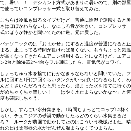
て、暑い！！ デシカント方式があまりに暑いので、別の部屋
で使っていコンプレッサー式と取り替えてみた。
こちらは冷風も出るタイプだけど、普通に除湿で運転すると暑
さはほぼかわらないし、なにしろ音が大きい。コンプレッサー
式のほうが静かと聞いてたのに逆。元に戻した。
パナソニックのは「おまかせ」にすると湿度が普通になると止
まる。止まってる時間が長ければ暑くない。もうちょっと気温
が高くなってきたらエアコン併用することになるけど、エアコ
ン2台と除湿器2〜4台をフル回転したら、電気代がコワイ。
しょっちゅう水を捨てに行かなきゃならないと聞いていた。フ
ルに回すと1日に2回くらいタンクがいっぱいになるらしく、め
んどくさいんだろうなと思ったら、溜まった水を捨てに行くの
がめちゃくちゃ楽しい！ 「はやく水たまらないかな〜」と何
度も確認しちゃう。
しかし、すんごい水分集まる。1時間ちょっとでコップ1.5杯く
らい。チュニジアの砂漠で動かしたらどのくらい水集まるだ
ろ？ ルークが農園で動かしてたのはこういう機械だよね。晴
れの日は除湿器の水がぜんぜん溜まらなくてつまらん。