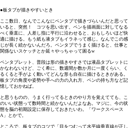
●板タブが描きやすいとき
ここ数日、なんでこんなにペンタブで描きづらいんだと思って
いると、突然！ コツを思い出す。ペンを描画面に対してなる
べく垂直に、人差し指に平行に沿わせると、おもしろいほど快
適に描ける。もう紙も液タブもイラネって感じ。なんでこの感
じが長く続かないんだろ。ペンタブでうまく描けると、仕事と
関係ないスケッチとか延々やっちゃって困るw
ペンタブレット、普段は形の描きやすさでは液晶タブレットに
かなわないけど、ごく希に、数週間か数か月に一度くらい、く
るくると手がよく動いてどんな形も自在に描けるときがある。
板タブの角度や姿勢や手への力の入れ方、ペンの持ち方など記
憶しておかねば。
と思うものの、うまく行ってるときのやり方を覚えてても、こ
のいい状態って数時間と続かないんだよなあ。マジに、今の状
態を脳の初期設定に保存しておきたいわ。「ワークスペース
A」とかで。
ところで、板タブのコツで「目をつむって水平線垂直線が正し