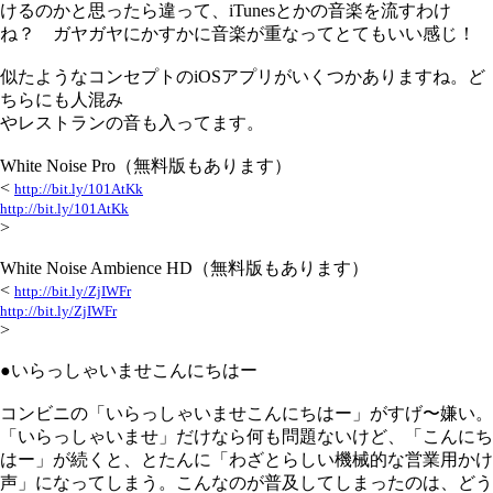
けるのかと思ったら違って、iTunesとかの音楽を流すわけ
ね？ ガヤガヤにかすかに音楽が重なってとてもいい感じ！
似たようなコンセプトのiOSアプリがいくつかありますね。ど
ちらにも人混み
やレストランの音も入ってます。
White Noise Pro（無料版もあります）
<
http://bit.ly/101AtKk
http://bit.ly/101AtKk
>
White Noise Ambience HD（無料版もあります）
<
http://bit.ly/ZjIWFr
http://bit.ly/ZjIWFr
>
●いらっしゃいませこんにちはー
コンビニの「いらっしゃいませこんにちはー」がすげ〜嫌い。
「いらっしゃいませ」だけなら何も問題ないけど、「こんにち
はー」が続くと、とたんに「わざとらしい機械的な営業用かけ
声」になってしまう。こんなのが普及してしまったのは、どう