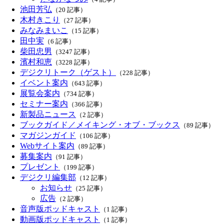
池田芳弘
（20 記事）
木村きこり
（27 記事）
みなみまいこ
（15 記事）
田中実
（6 記事）
柴田忠男
（3247 記事）
濱村和恵
（3228 記事）
デジクリトーク（ゲスト）
（228 記事）
イベント案内
（643 記事）
展覧会案内
（734 記事）
セミナー案内
（366 記事）
新製品ニュース
（2 記事）
ブックガイド／メイキング・オブ・ブックス
（89 記事）
マガジンガイド
（106 記事）
Webサイト案内
（89 記事）
募集案内
（91 記事）
プレゼント
（199 記事）
デジクリ編集部
（12 記事）
お知らせ
（25 記事）
広告
（2 記事）
音声版ポッドキャスト
（1 記事）
動画版ポッドキャスト
（1 記事）