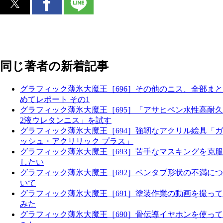
同じ著者の新着記事
グラフィック薄氷大魔王［696］その他のニス、全部まと
めてレポート その1
グラフィック薄氷大魔王［695］「アサヒペン水性高耐久
2液ウレタンニス」を試す
グラフィック薄氷大魔王［694］強靭なアクリル絵具「ガ
ッシュ・アクリリック プラス」
グラフィック薄氷大魔王［693］苦手なマスキングを克服
したい
グラフィック薄氷大魔王［692］ペンタブ形状の不満につ
いて
グラフィック薄氷大魔王［691］塗装作業の動画を撮って
みた
グラフィック薄氷大魔王［690］骨伝導イヤホンを使って