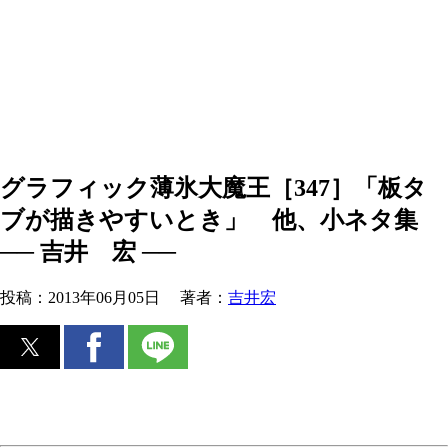
グラフィック薄氷大魔王［347］「板タ
ブが描きやすいとき」 他、小ネタ集
── 吉井 宏 ──
投稿：
2013年06月05日
著者：
吉井宏