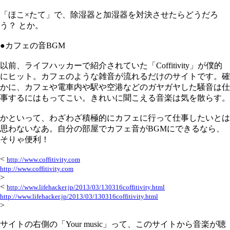
「ほこ×たて」で、除湿器と加湿器を対決させたらどうだろ
う？ とか。
●カフェの音BGM
以前、ライフハッカーで紹介されていた「Coffitivity」が僕的
にヒット。カフェのような雑音が流れるだけのサイトです。確
かに、カフェや電車内や駅や空港などのガヤガヤした騒音は仕
事するにはもってこい。きれいに聞こえる音楽は気を散らす。
かといって、わざわざ積極的にカフェに行って仕事したいとは
思わないなあ。自分の部屋でカフェ音がBGMにできるなら、
そりゃ便利！
<
http://www.coffitivity.com
http://www.coffitivity.com
>
<
http://www.lifehacker.jp/2013/03/130316coffitivity.html
http://www.lifehacker.jp/2013/03/130316coffitivity.html
>
サイトの右側の「Your music」って、このサイトから音楽が聴