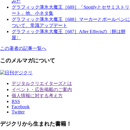
みた
グラフィック薄氷大魔王［689］「Spotifyとセサミストリ
ート」他、小ネタ集
グラフィック薄氷大魔王［688］マーカーとボールペンに
ついて、常識アップデート
グラフィック薄氷大魔王［687］After Effectsの〈餅は餅
屋〉
この著者の記事一覧へ
このメルマガについて
デジタルクリエイターズ
とは
イベント・広告掲載のご案内
個人情報に対する考え方
RSS
Facebook
Twitter
デジクリから生まれた書籍！