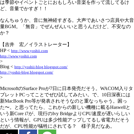
は季節やイベントごとにおもしろい音楽を作って流してるけ
ど、音量でかすぎ！！
なんちゅうか、音に無神経すぎる。大声であいさつ店員や大音
量BGM。「無音」でぜんぜんいいと思うんだけど、不安なの
か？
【吉井 宏／イラストレーター】
HP <
http://www.yoshii.com
http://www.yoshii.com
>
Blog <
http://yoshii-blog.blogspot.com/
http://yoshii-blog.blogspot.com/
>
MicrosoftのSurface Proが7日に日本発売だそう。WACOM入りタ
ブレットPCってことでぜひ試してみたい。で、10日深夜には
新MacBook Pro等が発表されそうなのと重なっちゃう。困っ
た〜。と思ってたら、これからの新しい機種に載るHaswellと
いう新Core i7が、現行のIvy BridgeよりCPU速度が遅いらしい
という情報が。GPUは多少性能アップしてるし省電力だそう
だが、CPU性能が犠牲にされてる？ 様子見だなあ。