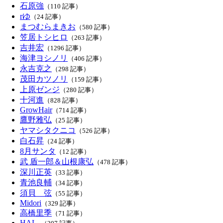
石原強
（110 記事）
rゆ
（24 記事）
まつむらまきお
（580 記事）
笠居トシヒロ
（263 記事）
吉井宏
（1296 記事）
海津ヨシノリ
（406 記事）
永吉克之
（298 記事）
茂田カツノリ
（159 記事）
上原ゼンジ
（280 記事）
十河進
（828 記事）
GrowHair
（714 記事）
鷹野雅弘
（25 記事）
ヤマシタクニコ
（526 記事）
白石昇
（24 記事）
8月サンタ
（12 記事）
武 盾一郎＆山根康弘
（478 記事）
深川正英
（33 記事）
青池良輔
（34 記事）
須貝 弦
（55 記事）
Midori
（329 記事）
高橋里季
（71 記事）
HAL_