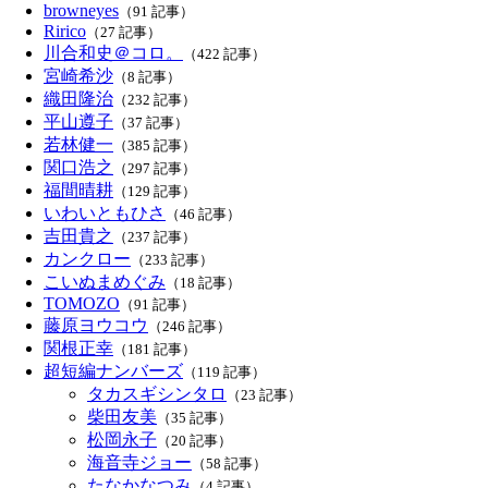
browneyes
（91 記事）
Ririco
（27 記事）
川合和史＠コロ。
（422 記事）
宮崎希沙
（8 記事）
織田隆治
（232 記事）
平山遵子
（37 記事）
若林健一
（385 記事）
関口浩之
（297 記事）
福間晴耕
（129 記事）
いわいともひさ
（46 記事）
吉田貴之
（237 記事）
カンクロー
（233 記事）
こいぬまめぐみ
（18 記事）
TOMOZO
（91 記事）
藤原ヨウコウ
（246 記事）
関根正幸
（181 記事）
超短編ナンバーズ
（119 記事）
タカスギシンタロ
（23 記事）
柴田友美
（35 記事）
松岡永子
（20 記事）
海音寺ジョー
（58 記事）
たなかなつみ
（4 記事）