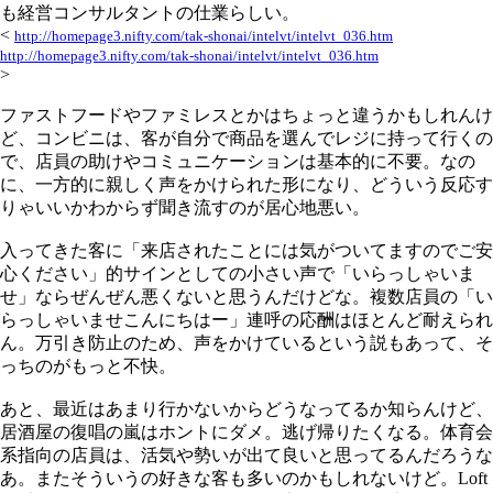
も経営コンサルタントの仕業らしい。
<
http://homepage3.nifty.com/tak-shonai/intelvt/intelvt_036.htm
http://homepage3.nifty.com/tak-shonai/intelvt/intelvt_036.htm
>
ファストフードやファミレスとかはちょっと違うかもしれんけ
ど、コンビニは、客が自分で商品を選んでレジに持って行くの
で、店員の助けやコミュニケーションは基本的に不要。なの
に、一方的に親しく声をかけられた形になり、どういう反応す
りゃいいかわからず聞き流すのが居心地悪い。
入ってきた客に「来店されたことには気がついてますのでご安
心ください」的サインとしての小さい声で「いらっしゃいま
せ」ならぜんぜん悪くないと思うんだけどな。複数店員の「い
らっしゃいませこんにちはー」連呼の応酬はほとんど耐えられ
ん。万引き防止のため、声をかけているという説もあって、そ
っちのがもっと不快。
あと、最近はあまり行かないからどうなってるか知らんけど、
居酒屋の復唱の嵐はホントにダメ。逃げ帰りたくなる。体育会
系指向の店員は、活気や勢いが出て良いと思ってるんだろうな
あ。またそういうの好きな客も多いのかもしれないけど。Loft