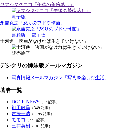
ヤマシタクニコ「午後の茶碗蒸し」
電子版
永吉克之「怒りのブドウ球菌」
書籍版
電子版
十河進「映画がなければ生きていけない」
販売終了
デジクリの姉妹版メールマガジン
写真情報メールマガジン「写真を楽しむ生活」
著者一覧
DGCR NEWS
（17 記事）
神田敏晶
（349 記事）
古籏一浩
（1195 記事）
モモヨ
（223 記事）
三井英樹
（191 記事）