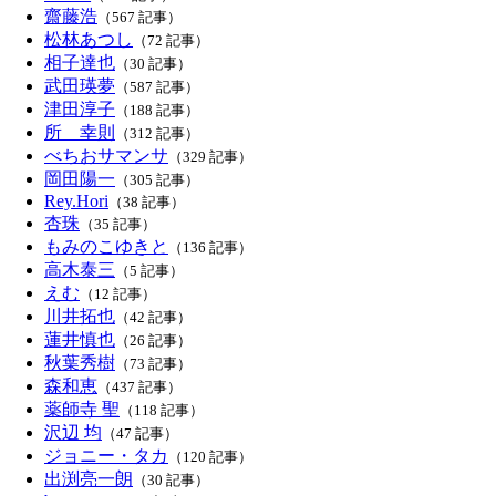
齋藤浩
（567 記事）
松林あつし
（72 記事）
相子達也
（30 記事）
武田瑛夢
（587 記事）
津田淳子
（188 記事）
所 幸則
（312 記事）
べちおサマンサ
（329 記事）
岡田陽一
（305 記事）
Rey.Hori
（38 記事）
杏珠
（35 記事）
もみのこゆきと
（136 記事）
高木泰三
（5 記事）
えむ
（12 記事）
川井拓也
（42 記事）
蓮井慎也
（26 記事）
秋葉秀樹
（73 記事）
森和恵
（437 記事）
薬師寺 聖
（118 記事）
沢辺 均
（47 記事）
ジョニー・タカ
（120 記事）
出渕亮一朗
（30 記事）