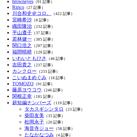
browneyes
（91 記事）
Ririco
（27 記事）
川合和史＠コロ。
（422 記事）
宮崎希沙
（8 記事）
織田隆治
（232 記事）
平山遵子
（37 記事）
若林健一
（385 記事）
関口浩之
（297 記事）
福間晴耕
（129 記事）
いわいともひさ
（46 記事）
吉田貴之
（237 記事）
カンクロー
（233 記事）
こいぬまめぐみ
（18 記事）
TOMOZO
（91 記事）
藤原ヨウコウ
（246 記事）
関根正幸
（181 記事）
超短編ナンバーズ
（119 記事）
タカスギシンタロ
（23 記事）
柴田友美
（35 記事）
松岡永子
（20 記事）
海音寺ジョー
（58 記事）
たなかなつみ
（4 記事）