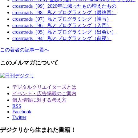
crossroads［99］2020年に減ったもの増えたもの
crossroads［98］私とプログラミング（最終回）
crossroads［97］私とプログラミング（複写）
crossroads［96］私とプログラミング（入門）
crossroads［95］私とプログラミング（出会い）
crossroads［94］私とプログラミング（前夜）
この著者の記事一覧へ
このメルマガについて
デジタルクリエイターズ
とは
イベント・広告掲載のご案内
個人情報に対する考え方
RSS
Facebook
Twitter
デジクリから生まれた書籍！