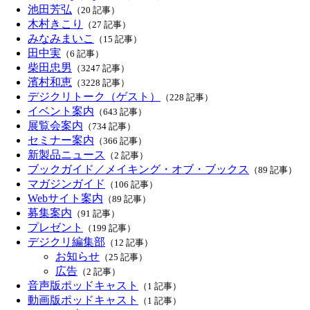
池田芳弘
（20 記事）
木村きこり
（27 記事）
みなみまいこ
（15 記事）
田中実
（6 記事）
柴田忠男
（3247 記事）
濱村和恵
（3228 記事）
デジクリトーク（ゲスト）
（228 記事）
イベント案内
（643 記事）
展覧会案内
（734 記事）
セミナー案内
（366 記事）
新製品ニュース
（2 記事）
ブックガイド／メイキング・オブ・ブックス
（89 記事）
マガジンガイド
（106 記事）
Webサイト案内
（89 記事）
募集案内
（91 記事）
プレゼント
（199 記事）
デジクリ編集部
（12 記事）
お知らせ
（25 記事）
広告
（2 記事）
音声版ポッドキャスト
（1 記事）
動画版ポッドキャスト
（1 記事）