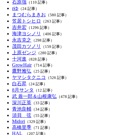
石原強
（110 記事）
rゆ
（24 記事）
まつむらまきお
（580 記事）
笠居トシヒロ
（263 記事）
吉井宏
（1296 記事）
海津ヨシノリ
（406 記事）
永吉克之
（298 記事）
茂田カツノリ
（159 記事）
上原ゼンジ
（280 記事）
十河進
（828 記事）
GrowHair
（714 記事）
鷹野雅弘
（25 記事）
ヤマシタクニコ
（526 記事）
白石昇
（24 記事）
8月サンタ
（12 記事）
武 盾一郎＆山根康弘
（478 記事）
深川正英
（33 記事）
青池良輔
（34 記事）
須貝 弦
（55 記事）
Midori
（329 記事）
高橋里季
（71 記事）
HAL_
（207 記事）