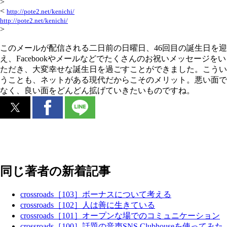
>
<
http://pote2.net/kenichi/
http://pote2.net/kenichi/
>
このメールが配信される二日前の日曜日、46回目の誕生日を迎
え、Facebookやメールなどでたくさんのお祝いメッセージをい
ただき、大変幸せな誕生日を過ごすことができました。こうい
うことも、ネットがある現代だからこそのメリット。悪い面で
なく、良い面をどんどん拡げていきたいものですね。
同じ著者の新着記事
crossroads［103］ボーナスについて考える
crossroads［102］人は善に生きている
crossroads［101］オープンな場でのコミュニケーション
crossroads［100］話題の音声SNS Clubhouseを使ってみた