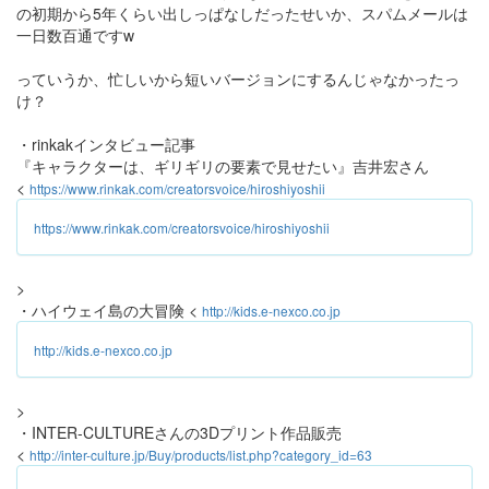
の初期から5年くらい出しっぱなしだったせいか、スパムメールは
一日数百通ですw
っていうか、忙しいから短いバージョンにするんじゃなかったっ
け？
・rinkakインタビュー記事
『キャラクターは、ギリギリの要素で見せたい』吉井宏さん
<
https://www.rinkak.com/creatorsvoice/hiroshiyoshii
https://www.rinkak.com/creatorsvoice/hiroshiyoshii
>
・ハイウェイ島の大冒険 <
http://kids.e-nexco.co.jp
http://kids.e-nexco.co.jp
>
・INTER-CULTUREさんの3Dプリント作品販売
<
http://inter-culture.jp/Buy/products/list.php?category_id=63