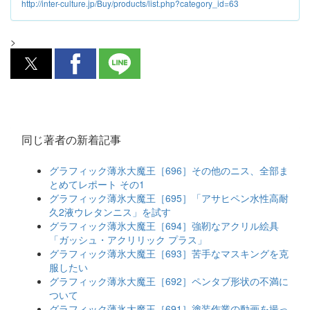
http://inter-culture.jp/Buy/products/list.php?category_id=63
>
同じ著者の新着記事
グラフィック薄氷大魔王［696］その他のニス、全部ま
とめてレポート その1
グラフィック薄氷大魔王［695］「アサヒペン水性高耐
久2液ウレタンニス」を試す
グラフィック薄氷大魔王［694］強靭なアクリル絵具
「ガッシュ・アクリリック プラス」
グラフィック薄氷大魔王［693］苦手なマスキングを克
服したい
グラフィック薄氷大魔王［692］ペンタブ形状の不満に
ついて
グラフィック薄氷大魔王［691］塗装作業の動画を撮っ