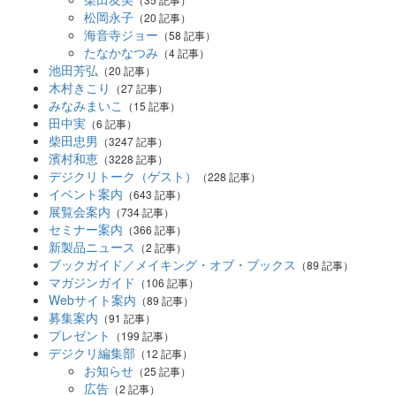
松岡永子
（20 記事）
海音寺ジョー
（58 記事）
たなかなつみ
（4 記事）
池田芳弘
（20 記事）
木村きこり
（27 記事）
みなみまいこ
（15 記事）
田中実
（6 記事）
柴田忠男
（3247 記事）
濱村和恵
（3228 記事）
デジクリトーク（ゲスト）
（228 記事）
イベント案内
（643 記事）
展覧会案内
（734 記事）
セミナー案内
（366 記事）
新製品ニュース
（2 記事）
ブックガイド／メイキング・オブ・ブックス
（89 記事）
マガジンガイド
（106 記事）
Webサイト案内
（89 記事）
募集案内
（91 記事）
プレゼント
（199 記事）
デジクリ編集部
（12 記事）
お知らせ
（25 記事）
広告
（2 記事）