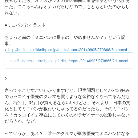
検索してたら、オナガがツミの巣の周囲に巣を作るという話があ
った。ここらへんはオナガだらけなので、もともといたのかもし
れない。
●ミニバンとイラスト
ちょっと前の「ミニバンに乗るの、やめませんか？」という記
事。
<
http://business.nikkeibp.co.jp/article/report/20140905/270866/?rt=nocnt
http://business.nikkeibp.co.jp/article/report/20140905/270866/?rt=nocnt
>
言ってることすごいわかりますけど、現実問題としてパパの好み
でカッコイイ優先のクルマを買うような余裕なくなってるんだも
ん。2台目、3台目が買えるならいいけどさ。それより、日本の文
化としてミニバンが根付いちゃってるのだったら、そのミニバン
を「カッコイイ」存在にしていくのがデザイナーの役割じゃない
だろうか、など。
っていうか、あれ？ 唯一のクルマが家族優先でミニバンになる