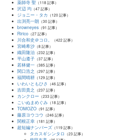
薬師寺 聖
（118 記事）
沢辺 均
（47 記事）
ジョニー・タカ
（120 記事）
出渕亮一朗
（30 記事）
browneyes
（91 記事）
Ririco
（27 記事）
川合和史＠コロ。
（422 記事）
宮崎希沙
（8 記事）
織田隆治
（232 記事）
平山遵子
（37 記事）
若林健一
（385 記事）
関口浩之
（297 記事）
福間晴耕
（129 記事）
いわいともひさ
（46 記事）
吉田貴之
（237 記事）
カンクロー
（233 記事）
こいぬまめぐみ
（18 記事）
TOMOZO
（91 記事）
藤原ヨウコウ
（246 記事）
関根正幸
（181 記事）
超短編ナンバーズ
（119 記事）
タカスギシンタロ
（23 記事）
柴田友美
（35 記事）