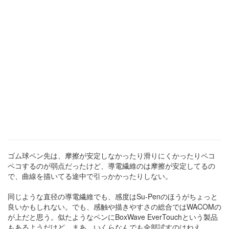
ゴム球ペン先は、摩擦が安定しなかったり滑りにくかったりペコ
ペコするのが弱点だったけど、導電繊維のは摩擦が安定してるの
で、曲線を描いてる途中で引っかかったりしない。
同じような直径の導電繊維でも、感度はSu-Penのほうがちょっと
良いかもしれない。でも、感触や描きやすさの総合ではWACOMの
が上だと思う。似たようなペンにBoxWave EverTouchという製品
もあるようだけど、まあ、いくらなんでも全部試すのはねえ。