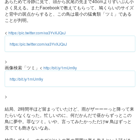
あらためて冷静に見て、頭から尻尾の先まで40cmよりずいぶん小
さく見える。またFacebookで教えてもらって、鳩くらいのサイズ
と背中の斑点からすると、この鳥は最小の猛禽類「ツミ」である
ことが判明。
<
https://pic.twitter.com/xa3YvXJQxJ
https://pic.twitter.com/xa3YvXJQxJ
>
画像検索「ツミ」<
http://bit.ly/1rnUm9y
http://bit.ly/1rnUm9y
>
結局、2時間半ほど留まっていたけど、雨がザーーーっと降って来
たらいなくなった。忙しいのに、何だかんだで昼からずっとこの
鳥に夢中。罪なツミ。いや、言ってみたかっただけw 鳥はずっと
見てても飽きないなあ。