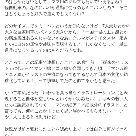
のはしかたないとして、ママ用のクルマもたいていあるよね？
軽自動車の。なのにパパが通勤に使うのもミニバンなの？ そこ
はもうちょっと好みで選んでも良くない？
どのサイズまでをミニバンというか知らないけど、7人乗りとかの
大きな自家用車のバンって大きいから、「一国一城の主」感とか
の満足感はあるんじゃないかなあ。クルマがステイタスや、服み
たいに自分の属性や趣味を表現するモノ、じゃなくなって、単に
道具になってるってのはあるだろうなあ。
ところで、この記事で連想したこと。20数年前、「従来のイラス
ト」に代わってマンガ絵アニメ絵が台頭してきた頃、「マンガ絵
アニメ絵がイラストの主流になってきてるなんて日本の文化が幼
稚化している！」って憤慨してたのと似てるかもと思った。
かつて本流だった「いわゆる真っ当なイラストレーション（と表
現すること自体が空しいw というかバカみたい）」は今の若い人
たちに認識されてなく、「マンガ絵アニメ絵以外のイラスト」と
言っても、何のことかまったく思い浮かべてもらえない……い
や、人によるとは思うけど。
状況が以前と変わったことを認めた上で、では自分に何ができる
か？