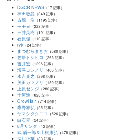
DGCR NEWS
（17 記事）
神田敏晶
（349 記事）
古籏一浩
（1195 記事）
モモヨ
（223 記事）
三井英樹
（191 記事）
石原強
（110 記事）
rゆ
（24 記事）
まつむらまきお
（580 記事）
笠居トシヒロ
（263 記事）
吉井宏
（1296 記事）
海津ヨシノリ
（406 記事）
永吉克之
（298 記事）
茂田カツノリ
（159 記事）
上原ゼンジ
（280 記事）
十河進
（828 記事）
GrowHair
（714 記事）
鷹野雅弘
（25 記事）
ヤマシタクニコ
（526 記事）
白石昇
（24 記事）
8月サンタ
（12 記事）
武 盾一郎＆山根康弘
（478 記事）
深川正英
（33 記事）