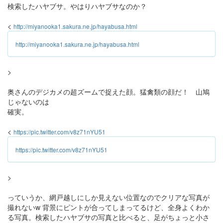
検索したハヤブサ。やはりハヤブサなのか？
<
http://miyanooka1.sakura.ne.jp/hayabusa.html
http://miyanooka1.sakura.ne.jp/hayabusa.html
>
奥さんのデジカメの超ズームで捉えた顔。猛禽類の顔だ！ 山鳩
じゃないのは
確実。
<
https://pic.twitter.com/v8z71nYU51
https://pic.twitter.com/v8z71nYU51
>
っていうか、網戸越しにしか見えない位置なのでクリアな写真が
撮れないw 背景にピントが合ってしまってるけど、全身よくわか
る写真。検索したハヤブサの写真と比べると、足がちょっと小さ