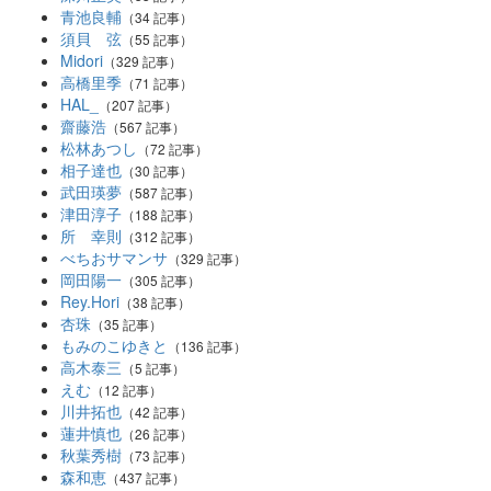
青池良輔
（34 記事）
須貝 弦
（55 記事）
Midori
（329 記事）
高橋里季
（71 記事）
HAL_
（207 記事）
齋藤浩
（567 記事）
松林あつし
（72 記事）
相子達也
（30 記事）
武田瑛夢
（587 記事）
津田淳子
（188 記事）
所 幸則
（312 記事）
べちおサマンサ
（329 記事）
岡田陽一
（305 記事）
Rey.Hori
（38 記事）
杏珠
（35 記事）
もみのこゆきと
（136 記事）
高木泰三
（5 記事）
えむ
（12 記事）
川井拓也
（42 記事）
蓮井慎也
（26 記事）
秋葉秀樹
（73 記事）
森和恵
（437 記事）