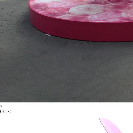
>
CG <