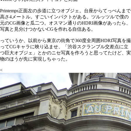
Printemps正面左の歩道に立つオブジェ。台座からてっぺんまで
高さ4メートル。すごいインパクトがある。ツルッツルで僕の
元のCG画像と瓜二つ。オスマン通りのHDRI画像があったら、
写真と見分けつかないCGを作れる自信ある。
っていうか、以前から東京の街角で360度全周囲HDRI写真を撮
ってCGキャラに映り込ませ、「渋谷スクランブル交差点に立
つ巨大オブジェ」とかのニセ写真を作ろうと思ってたけど、実
物のほうが先に実現しちゃった。
<