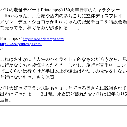
パリの老舗デパートPrintempsの150周年行事のキャラクター
「Roseちゃん」。店頭や店内のあちこちに立体ディスプレイ。
メゾン・デュ・ショコラがRoseちゃんの記念チョコを特設会場
で売ってる。着ぐるみが歩き回る……。
Printemps <
http://www.printemps.com/
http://www.printemps.com/
>
これはさすがに「人生のハイライト」的なものだろうから、見
に行かなくちゃ後悔するだろう。しかし、旅行が苦手w コン
ビニくらいは行くけど半日以上の遠出はかなりの覚悟をしない
と行けない引きこもり体質。
パリ大好きでフランス語もちょっとできる奥さんに説得されて
出かけてきたよー、3日間。死ぬほど疲れたw パリは13年ぶり5
度目。