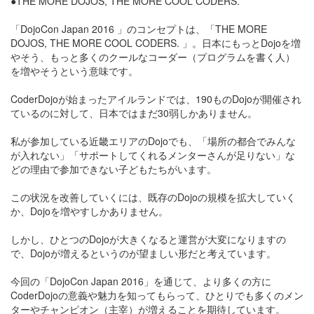
●THE MORE DOJOS, THE MORE COOL CODERS.
「DojoCon Japan 2016 」のコンセプトは、「THE MORE
DOJOS, THE MORE COOL CODERS. 」。日本にもっとDojoを増
やそう、もっと多くのクールなコーダー（プログラムを書く人）
を増やそうという意味です。
CoderDojoが始まったアイルランドでは、190ものDojoが開催され
ているのに対して、日本ではまだ30弱しかありません。
私が参加している近畿エリアのDojoでも、「場所の都合でみんな
が入れない」「サポートしてくれるメンターさんが足りない」な
どの理由で参加できない子どもたちがいます。
この状況を改善していくには、既存のDojoの規模を拡大していく
か、Dojoを増やすしかありません。
しかし、ひとつのDojoが大きくなると運営が大変になりますの
で、Dojoが増えるというのが望ましい形だと考えています。
今回の「DojoCon Japan 2016」を通じて、より多くの方に
CoderDojoの意義や魅力を知ってもらって、ひとりでも多くのメン
ターやチャンピオン（主宰）が増えることを期待しています。