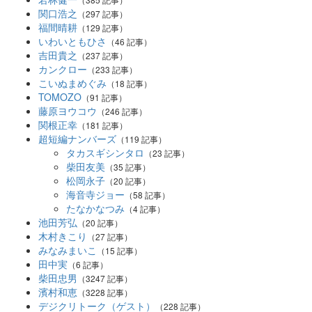
関口浩之
（297 記事）
福間晴耕
（129 記事）
いわいともひさ
（46 記事）
吉田貴之
（237 記事）
カンクロー
（233 記事）
こいぬまめぐみ
（18 記事）
TOMOZO
（91 記事）
藤原ヨウコウ
（246 記事）
関根正幸
（181 記事）
超短編ナンバーズ
（119 記事）
タカスギシンタロ
（23 記事）
柴田友美
（35 記事）
松岡永子
（20 記事）
海音寺ジョー
（58 記事）
たなかなつみ
（4 記事）
池田芳弘
（20 記事）
木村きこり
（27 記事）
みなみまいこ
（15 記事）
田中実
（6 記事）
柴田忠男
（3247 記事）
濱村和恵
（3228 記事）
デジクリトーク（ゲスト）
（228 記事）