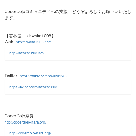
CoderDojoコミュニティへの支援、どうぞよろしくお願いいいたし
ます。
【若林健一 / kwaka1208】
Web:
http://kwaka1208.net/
http://kwaka1208.net/
Twitter:
https://twitter.com/kwaka1208
https://twitter.com/kwaka1208
CoderDojo奈良
http://coderdojo-nara.org/
http://coderdojo-nara.org/