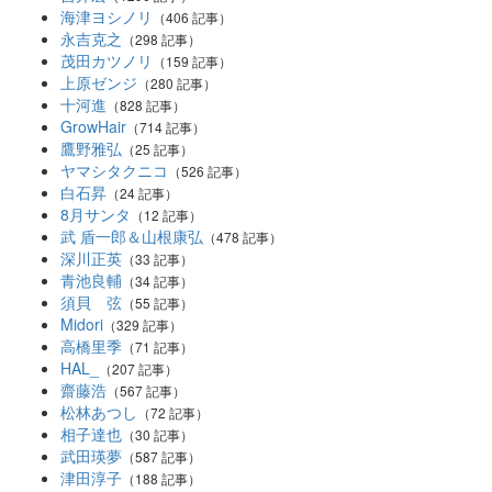
海津ヨシノリ
（406 記事）
永吉克之
（298 記事）
茂田カツノリ
（159 記事）
上原ゼンジ
（280 記事）
十河進
（828 記事）
GrowHair
（714 記事）
鷹野雅弘
（25 記事）
ヤマシタクニコ
（526 記事）
白石昇
（24 記事）
8月サンタ
（12 記事）
武 盾一郎＆山根康弘
（478 記事）
深川正英
（33 記事）
青池良輔
（34 記事）
須貝 弦
（55 記事）
Midori
（329 記事）
高橋里季
（71 記事）
HAL_
（207 記事）
齋藤浩
（567 記事）
松林あつし
（72 記事）
相子達也
（30 記事）
武田瑛夢
（587 記事）
津田淳子
（188 記事）