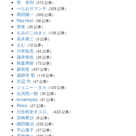
所 幸則
（312 記事）
べちおサマンサ
（329 記事）
岡田陽一
（305 記事）
Rey.Hori
（38 記事）
杏珠
（35 記事）
もみのこゆきと
（136 記事）
高木泰三
（5 記事）
えむ
（12 記事）
川井拓也
（42 記事）
蓮井慎也
（26 記事）
秋葉秀樹
（73 記事）
森和恵
（437 記事）
薬師寺 聖
（118 記事）
沢辺 均
（47 記事）
ジョニー・タカ
（120 記事）
出渕亮一朗
（30 記事）
browneyes
（91 記事）
Ririco
（27 記事）
川合和史＠コロ。
（422 記事）
宮崎希沙
（8 記事）
織田隆治
（232 記事）
平山遵子
（37 記事）
若林健一
（385 記事）