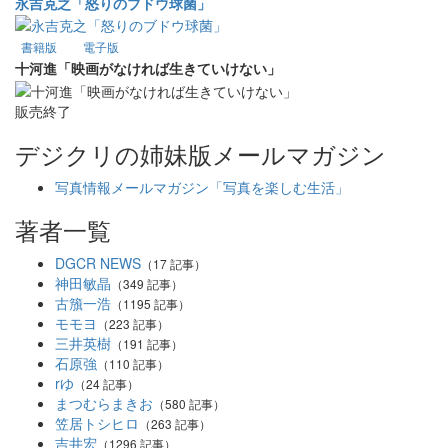
永吉克之「怒りのブドウ球菌」
書籍版
電子版
十河進「映画がなければ生きていけない」
販売終了
デジクリの姉妹版メールマガジン
写真情報メールマガジン「写真を楽しむ生活」
著者一覧
DGCR NEWS
（17 記事）
神田敏晶
（349 記事）
古籏一浩
（1195 記事）
モモヨ
（223 記事）
三井英樹
（191 記事）
石原強
（110 記事）
rゆ
（24 記事）
まつむらまきお
（580 記事）
笠居トシヒロ
（263 記事）
吉井宏
（1296 記事）