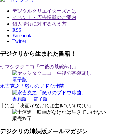
デジタルクリエイターズ
とは
イベント・広告掲載のご案内
個人情報に対する考え方
RSS
Facebook
Twitter
デジクリから生まれた書籍！
ヤマシタクニコ「午後の茶碗蒸し」
電子版
永吉克之「怒りのブドウ球菌」
書籍版
電子版
十河進「映画がなければ生きていけない」
販売終了
デジクリの姉妹版メールマガジン