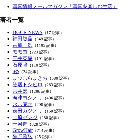
写真情報メールマガジン「写真を楽しむ生活」
著者一覧
DGCR NEWS
（17 記事）
神田敏晶
（349 記事）
古籏一浩
（1195 記事）
モモヨ
（223 記事）
三井英樹
（191 記事）
石原強
（110 記事）
rゆ
（24 記事）
まつむらまきお
（580 記事）
笠居トシヒロ
（263 記事）
吉井宏
（1296 記事）
海津ヨシノリ
（406 記事）
永吉克之
（298 記事）
茂田カツノリ
（159 記事）
上原ゼンジ
（280 記事）
十河進
（828 記事）
GrowHair
（714 記事）
鷹野雅弘
（25 記事）