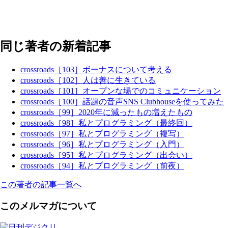
同じ著者の新着記事
crossroads［103］ボーナスについて考える
crossroads［102］人は善に生きている
crossroads［101］オープンな場でのコミュニケーション
crossroads［100］話題の音声SNS Clubhouseを使ってみた
crossroads［99］2020年に減ったもの増えたもの
crossroads［98］私とプログラミング（最終回）
crossroads［97］私とプログラミング（複写）
crossroads［96］私とプログラミング（入門）
crossroads［95］私とプログラミング（出会い）
crossroads［94］私とプログラミング（前夜）
この著者の記事一覧へ
このメルマガについて