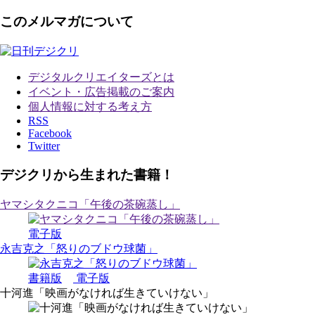
このメルマガについて
デジタルクリエイターズ
とは
イベント・広告掲載のご案内
個人情報に対する考え方
RSS
Facebook
Twitter
デジクリから生まれた書籍！
ヤマシタクニコ「午後の茶碗蒸し」
電子版
永吉克之「怒りのブドウ球菌」
書籍版
電子版
十河進「映画がなければ生きていけない」