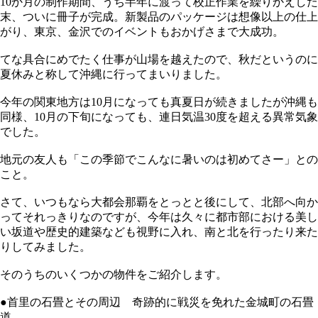
10か月の制作期間、うち半年に渡って校正作業を繰りかえした
末、ついに冊子が完成。新製品のパッケージは想像以上の仕上
がり、東京、金沢でのイベントもおかげさまで大成功。
てな具合にめでたく仕事が山場を越えたので、秋だというのに
夏休みと称して沖縄に行ってまいりました。
今年の関東地方は10月になっても真夏日が続きましたが沖縄も
同様、10月の下旬になっても、連日気温30度を超える異常気象
でした。
地元の友人も「この季節でこんなに暑いのは初めてさー」との
こと。
さて、いつもなら大都会那覇をとっとと後にして、北部へ向か
ってそれっきりなのですが、今年は久々に都市部における美し
い坂道や歴史的建築なども視野に入れ、南と北を行ったり来た
りしてみました。
そのうちのいくつかの物件をご紹介します。
●首里の石畳とその周辺 奇跡的に戦災を免れた金城町の石畳
道。