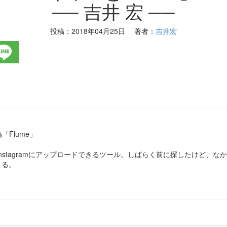
── 吉井 宏 ──
投稿：
2018年04月25日
著者：
吉井宏
稿「Flume」
Instagramにアップロードできるツール。しばらく前に探したけど、な
える。