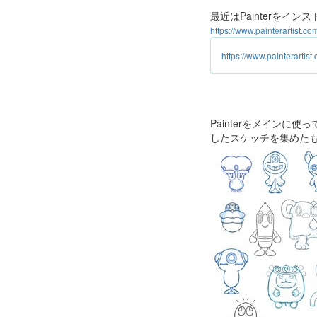
最近はPainterをイ
https://www.painterartist.com
https://www.painterartist
Painterをメイン
したスケッチを集めた