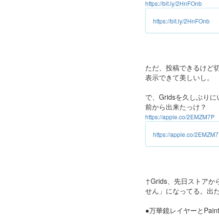
https://bit.ly/2HnFOnb
https://bit.ly/2HnFOnb
ただ、投稿できるけど切
表示できて美しいし。
で、Gridsを久しぶり
前から出来たっけ？
https://apple.co/2EMZM7P
https://apple.co/2EMZM
↑Grids、先日スト
せん」になってる。出
●万華鏡レイヤーとPainte