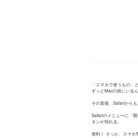
「スマホで使うもの」
ずっとMacの前にいる
その直後、Safariか
Safariのメニューに「
タンが現れる。
便利！ そっか、スマホ