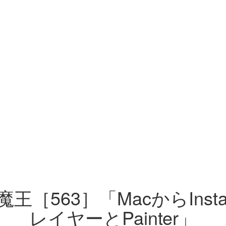
［563］「MacからInst
レイヤーとPainter」