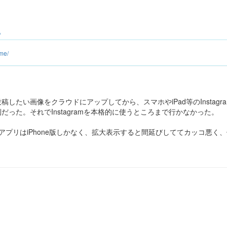
/
ume/
したい画像をクラウドにアップしてから、スマホやiPad等のInstag
だった。それでInstagramを本格的に使うところまで行かなかった。
agramアプリはiPhone版しかなく、拡大表示すると間延びしててカッコ悪