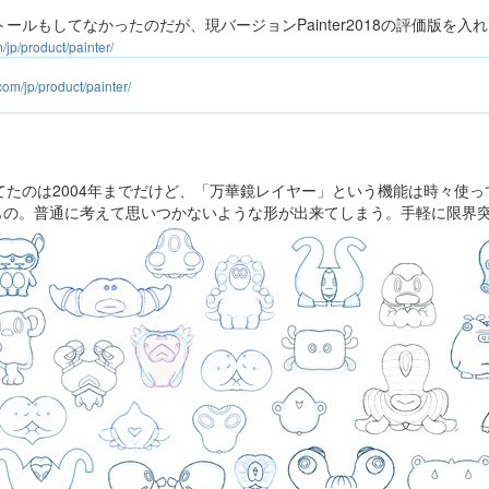
ンストールもしてなかったのだが、現バージョンPainter2018の評価版を入
/jp/product/painter/
.com/jp/product/painter/
に使ってたのは2004年までだけど、「万華鏡レイヤー」という機能は時々使
もの。普通に考えて思いつかないような形が出来てしまう。手軽に限界