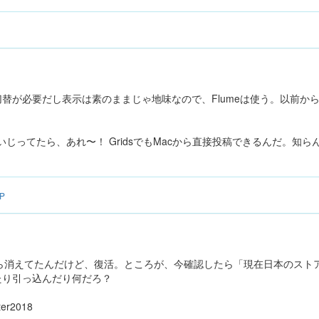
替が必要だし表示は素のままじゃ地味なので、Flumeは使う。以前から使
にいじってたら、あれ〜！ GridsでもMacから直接投稿できるんだ。知
7P
アから消えてたんだけど、復活。ところが、今確認したら「現在日本のスト
たり引っ込んだり何だろ？
r2018