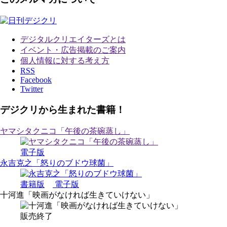
デジタルクリエイターズ
とは
イベント・広告掲載のご案内
個人情報に対する考え方
RSS
Facebook
Twitter
デジクリから生まれた書籍！
ヤマシタクニコ「午後の茶碗蒸し」
電子版
永吉克之「怒りのブドウ球菌」
書籍版
電子版
十河進「映画がなければ生きていけない」
販売終了