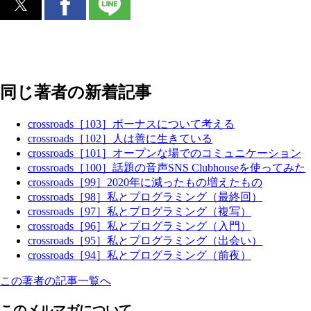
同じ著者の新着記事
crossroads［103］ボーナスについて考える
crossroads［102］人は善に生きている
crossroads［101］オープンな場でのコミュニケーション
crossroads［100］話題の音声SNS Clubhouseを使ってみた
crossroads［99］2020年に減ったもの増えたもの
crossroads［98］私とプログラミング（最終回）
crossroads［97］私とプログラミング（複写）
crossroads［96］私とプログラミング（入門）
crossroads［95］私とプログラミング（出会い）
crossroads［94］私とプログラミング（前夜）
この著者の記事一覧へ
このメルマガについて