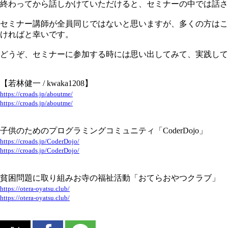
終わってから話しかけていただけると、セミナーの中では話さ
セミナー講師が全員同じではないと思いますが、多くの方はこ
ければと幸いです。
どうぞ、セミナーに参加する時には思い出してみて、実践して
【若林健一 / kwaka1208】
https://croads.jp/aboutme/
https://croads.jp/aboutme/
子供のためのプログラミングコミュニティ「CoderDojo」
https://croads.jp/CoderDojo/
https://croads.jp/CoderDojo/
貧困問題に取り組みお寺の福祉活動「おてらおやつクラブ」
https://otera-oyatsu.club/
https://otera-oyatsu.club/