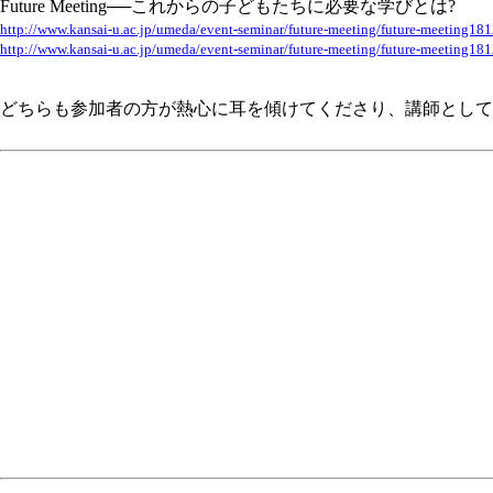
Future Meeting──これからの子どもたちに必要な学びとは?
http://www.kansai-u.ac.jp/umeda/event-seminar/future-meeting/future-meeting18
http://www.kansai-u.ac.jp/umeda/event-seminar/future-meeting/future-meeting18
どちらも参加者の方が熱心に耳を傾けてくださり、講師として