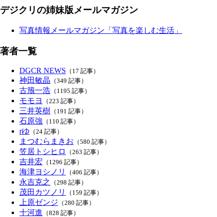
デジクリの姉妹版メールマガジン
写真情報メールマガジン「写真を楽しむ生活」
著者一覧
DGCR NEWS
（17 記事）
神田敏晶
（349 記事）
古籏一浩
（1195 記事）
モモヨ
（223 記事）
三井英樹
（191 記事）
石原強
（110 記事）
rゆ
（24 記事）
まつむらまきお
（580 記事）
笠居トシヒロ
（263 記事）
吉井宏
（1296 記事）
海津ヨシノリ
（406 記事）
永吉克之
（298 記事）
茂田カツノリ
（159 記事）
上原ゼンジ
（280 記事）
十河進
（828 記事）