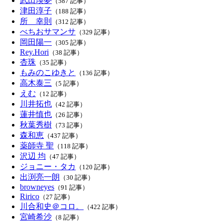
武田瑛夢
（587 記事）
津田淳子
（188 記事）
所 幸則
（312 記事）
べちおサマンサ
（329 記事）
岡田陽一
（305 記事）
Rey.Hori
（38 記事）
杏珠
（35 記事）
もみのこゆきと
（136 記事）
高木泰三
（5 記事）
えむ
（12 記事）
川井拓也
（42 記事）
蓮井慎也
（26 記事）
秋葉秀樹
（73 記事）
森和恵
（437 記事）
薬師寺 聖
（118 記事）
沢辺 均
（47 記事）
ジョニー・タカ
（120 記事）
出渕亮一朗
（30 記事）
browneyes
（91 記事）
Ririco
（27 記事）
川合和史＠コロ。
（422 記事）
宮崎希沙
（8 記事）