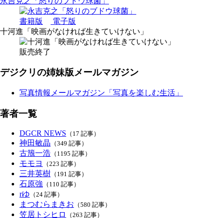
永吉克之「怒りのブドウ球菌」
書籍版
電子版
十河進「映画がなければ生きていけない」
販売終了
デジクリの姉妹版メールマガジン
写真情報メールマガジン「写真を楽しむ生活」
著者一覧
DGCR NEWS
（17 記事）
神田敏晶
（349 記事）
古籏一浩
（1195 記事）
モモヨ
（223 記事）
三井英樹
（191 記事）
石原強
（110 記事）
rゆ
（24 記事）
まつむらまきお
（580 記事）
笠居トシヒロ
（263 記事）