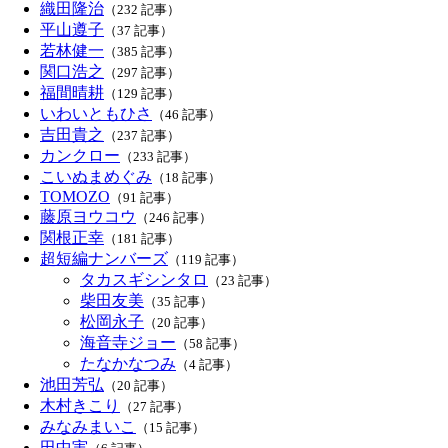
織田隆治
（232 記事）
平山遵子
（37 記事）
若林健一
（385 記事）
関口浩之
（297 記事）
福間晴耕
（129 記事）
いわいともひさ
（46 記事）
吉田貴之
（237 記事）
カンクロー
（233 記事）
こいぬまめぐみ
（18 記事）
TOMOZO
（91 記事）
藤原ヨウコウ
（246 記事）
関根正幸
（181 記事）
超短編ナンバーズ
（119 記事）
タカスギシンタロ
（23 記事）
柴田友美
（35 記事）
松岡永子
（20 記事）
海音寺ジョー
（58 記事）
たなかなつみ
（4 記事）
池田芳弘
（20 記事）
木村きこり
（27 記事）
みなみまいこ
（15 記事）
田中実