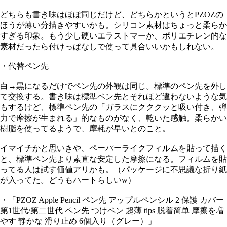
どちらも書き味はほぼ同じだけど、どちらかというとPZOZの
ほうが薄い分描きやすいかも。シリコン素材はちょっと柔らか
すぎる印象。もう少し硬いエラストマーか、ポリエチレン的な
素材だったら付けっぱなしで使って具合いいかもしれない。
・代替ペン先
白→黒になるだけでペン先の外観は同じ。標準のペン先を外し
て交換する。書き味は標準ペン先とそれほど違わないような気
もするけど、標準ペン先の「ガラスにクククッと吸い付き、弾
力で摩擦が生まれる」的なものがなく、乾いた感触。柔らかい
樹脂を使ってるようで、摩耗が早いとのこと。
イマイチかと思いきや、ペーパーライクフィルムを貼って描く
と、標準ペン先より素直な安定した摩擦になる。フィルムを貼
ってる人は試す価値アリかも。（パッケージに不思議な折り紙
が入ってた。どうもハートらしいw）
・「PZOZ Apple Pencil ペン先 アップルペンシル 2 保護 カバー
第1世代/第二世代 ペン先 つけペン 超薄 tips 脱着简单 摩擦を増
やす 静かな 滑り止め 6個入り（グレー）」