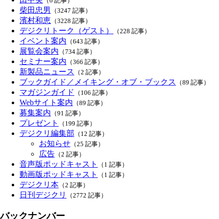
（6 記事）
柴田忠男
（3247 記事）
濱村和恵
（3228 記事）
デジクリトーク（ゲスト）
（228 記事）
イベント案内
（643 記事）
展覧会案内
（734 記事）
セミナー案内
（366 記事）
新製品ニュース
（2 記事）
ブックガイド／メイキング・オブ・ブックス
（89 記事）
マガジンガイド
（106 記事）
Webサイト案内
（89 記事）
募集案内
（91 記事）
プレゼント
（199 記事）
デジクリ編集部
（12 記事）
お知らせ
（25 記事）
広告
（2 記事）
音声版ポッドキャスト
（1 記事）
動画版ポッドキャスト
（1 記事）
デジクリ本
（2 記事）
日刊デジクリ
（2772 記事）
バックナンバー