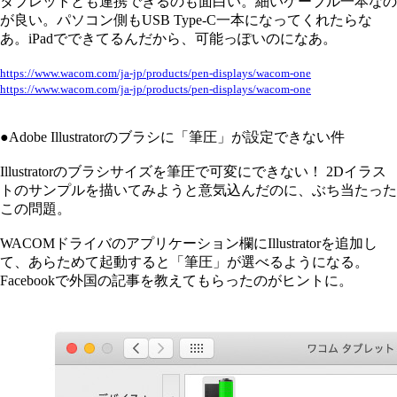
タブレットとも連携できるのも面白い。細いケーブル一本なの
が良い。パソコン側もUSB Type-C一本になってくれたらな
あ。iPadでできてるんだから、可能っぽいのになあ。
https://www.wacom.com/ja-jp/products/pen-displays/wacom-one
https://www.wacom.com/ja-jp/products/pen-displays/wacom-one
●Adobe Illustratorのブラシに「筆圧」が設定できない件
Illustratorのブラシサイズを筆圧で可変にできない！ 2Dイラス
トのサンプルを描いてみようと意気込んだのに、ぶち当たった
この問題。
WACOMドライバのアプリケーション欄にIllustratorを追加し
て、あらためて起動すると「筆圧」が選べるようになる。
Facebookで外国の記事を教えてもらったのがヒントに。