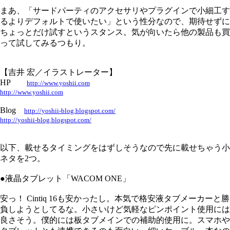
まあ、「サードパーティのアクセサリやプラグインで小細工す
るよりデフォルトで使いたい」という性分なので、期待せずに
ちょっとだけ試すというスタンス。気が向いたら他の製品も買
って試してみるつもり。
【吉井 宏／イラストレーター】
HP
http://www.yoshii.com
http://www.yoshii.com
Blog
http://yoshii-blog.blogspot.com/
http://yoshii-blog.blogspot.com/
以下、載せるタイミングをはずしそうなので先に載せちゃう小
ネタを2つ。
●液晶タブレット「WACOM ONE」
安っ！ Cintiq 16も安かったし。本気で格安液タブメーカーと勝
負しようとしてるな。小さいけど気軽なピンポイント使用には
良さそう。僕的には板タブメインでの補助的使用に。スマホや