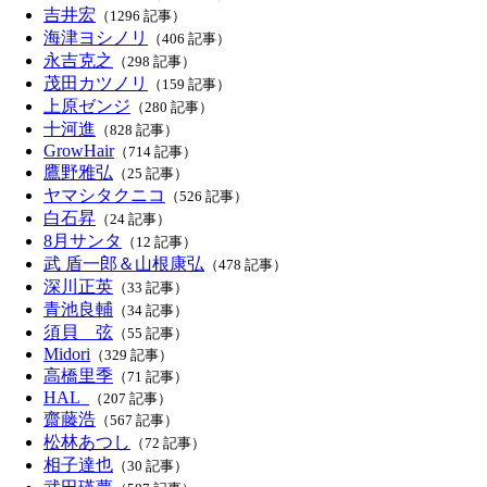
吉井宏
（1296 記事）
海津ヨシノリ
（406 記事）
永吉克之
（298 記事）
茂田カツノリ
（159 記事）
上原ゼンジ
（280 記事）
十河進
（828 記事）
GrowHair
（714 記事）
鷹野雅弘
（25 記事）
ヤマシタクニコ
（526 記事）
白石昇
（24 記事）
8月サンタ
（12 記事）
武 盾一郎＆山根康弘
（478 記事）
深川正英
（33 記事）
青池良輔
（34 記事）
須貝 弦
（55 記事）
Midori
（329 記事）
高橋里季
（71 記事）
HAL_
（207 記事）
齋藤浩
（567 記事）
松林あつし
（72 記事）
相子達也
（30 記事）