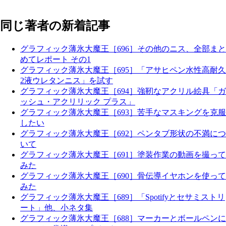
同じ著者の新着記事
グラフィック薄氷大魔王［696］その他のニス、全部まと
めてレポート その1
グラフィック薄氷大魔王［695］「アサヒペン水性高耐久
2液ウレタンニス」を試す
グラフィック薄氷大魔王［694］強靭なアクリル絵具「ガ
ッシュ・アクリリック プラス」
グラフィック薄氷大魔王［693］苦手なマスキングを克服
したい
グラフィック薄氷大魔王［692］ペンタブ形状の不満につ
いて
グラフィック薄氷大魔王［691］塗装作業の動画を撮って
みた
グラフィック薄氷大魔王［690］骨伝導イヤホンを使って
みた
グラフィック薄氷大魔王［689］「Spotifyとセサミストリ
ート」他、小ネタ集
グラフィック薄氷大魔王［688］マーカーとボールペンに