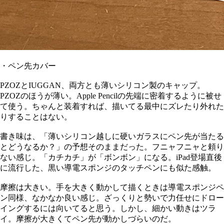
・ペン先カバー
PZOZとIUGGAN、両方とも薄いシリコン製のキャップ。
PZOZのほうが薄い。Apple Pencilの先端に密着するように被せ
て使う。ちゃんと装着すれば、描いてる最中にズレたり外れた
りすることはない。
書き味は、「薄いシリコン越しに硬いガラスにペン先が当たる
とどうなるか？」の予想そのままだった。フニャフニャと頼り
ない感じ。「カチカチ」が「ボンボン」になる。iPad登場直後
に流行した、黒い導電スポンジのタッチペンにも似た感触。
摩擦は大きい。手を大きく動かして描くときは導電スポンジペ
ン同様、なかなか良い感じ。ざっくりと勢いで力任せにドロー
イングするには向いてると思う。しかし、細かい動きはツラ
イ。摩擦が大きくてペン先が動かしづらいのだ。