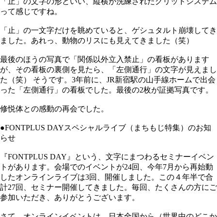
「止」の文字の形といい、縦横が洗練されたグリッドシステム
って感じですね。
「止」の一文字だけを眺めていると、ゲシュタルト崩壊してき
ました。あれっ、動物のリスにも見えてきました（笑）
最後のほうの写真で「関係以外立入禁止」の看板があります
が、その看板の裏側を見たら、「左側通行」の文字が見えまし
た（笑） そうです。3年前に、JR新宿駅の山手線ホームで出会
った「左側通行」の看板でした。最後の2枚が証拠写真です。
修悦体との感動の再会でした。
●FONTPLUS DAYスペシャルライブ（まちもじ特集）のお知
らせ
『FONTPLUS DAY』という、文字にまつわるセミナーイベン
トがあります。会場でのイベントが24回、今年7月から再始動
したオンラインライブは3回、開催しました。この４年半で合
計27回、セミナー開催してきました。毎回、たくさんの方にご
参加いただき、ありがとうございます。
さて、オンラインイベントは、日本全国から（世界中のどこか