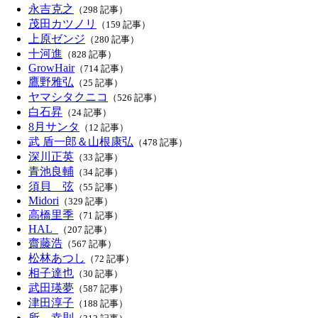
永吉克之
（298 記事）
茂田カツノリ
（159 記事）
上原ゼンジ
（280 記事）
十河進
（828 記事）
GrowHair
（714 記事）
鷹野雅弘
（25 記事）
ヤマシタクニコ
（526 記事）
白石昇
（24 記事）
8月サンタ
（12 記事）
武 盾一郎＆山根康弘
（478 記事）
深川正英
（33 記事）
青池良輔
（34 記事）
須貝 弦
（55 記事）
Midori
（329 記事）
高橋里季
（71 記事）
HAL_
（207 記事）
齋藤浩
（567 記事）
松林あつし
（72 記事）
相子達也
（30 記事）
武田瑛夢
（587 記事）
津田淳子
（188 記事）
所 幸則