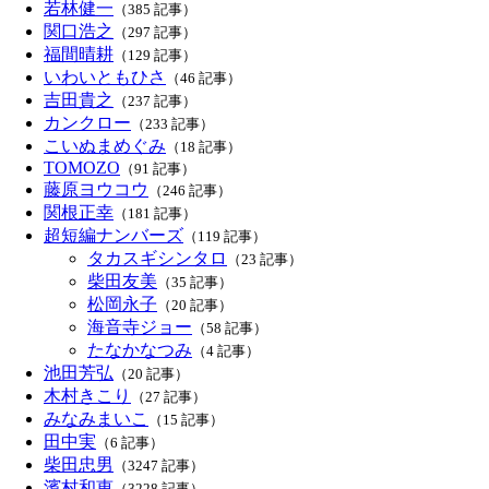
若林健一
（385 記事）
関口浩之
（297 記事）
福間晴耕
（129 記事）
いわいともひさ
（46 記事）
吉田貴之
（237 記事）
カンクロー
（233 記事）
こいぬまめぐみ
（18 記事）
TOMOZO
（91 記事）
藤原ヨウコウ
（246 記事）
関根正幸
（181 記事）
超短編ナンバーズ
（119 記事）
タカスギシンタロ
（23 記事）
柴田友美
（35 記事）
松岡永子
（20 記事）
海音寺ジョー
（58 記事）
たなかなつみ
（4 記事）
池田芳弘
（20 記事）
木村きこり
（27 記事）
みなみまいこ
（15 記事）
田中実
（6 記事）
柴田忠男
（3247 記事）
濱村和恵
（3228 記事）