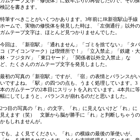
ガムテープ文字「修悦体」に数年ぶりの再会したので、その探
検記を書きます。
特筆すべきことがいくつかあります。3年前にJR新宿駅山手線
ホームで、実物の修悦体を発見した時は、「左側通行」以外の
ガムテープ文字は、ほとんど見つかりませんでした。
今回は、「新宿駅」「通れません」「ゴミを捨てない」「タバ
コ（アイコンマーク）は喫煙所で！」「立入禁止」「鉄建・大
林・フジタJV」「東口ヤード」「関係者以外立入禁止」な
ど、たくさんのガムテープ文字を発見しました。
最初の写真の「新宿駅」ですが、「宿」の表情とバランスがい
いですよね。「駅」の四つの点も、うまく処理しています。3
本のガムテープの2本目にスリットを入れています。4本共に等
幅にしてしまうと、バランスが崩れるのだと思いました。
2つ目の写真の「れ」の文字、「れ」に見えないけど「れ」に
見えます（笑） 文脈から脳が勝手に「れ」と判断しちゃうの
かもしれませんが。
でも、よく見てください。「れ」の横線の最後の筆使いが、