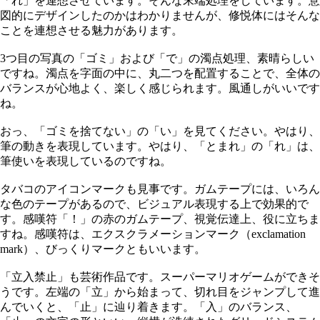
「れ」を連想させています。そんな末端処理をしています。意
図的にデザインしたのかはわかりませんが、修悦体にはそんな
ことを連想させる魅力があります。
3つ目の写真の「ゴミ」および「で」の濁点処理、素晴らしい
ですね。濁点を字面の中に、丸二つを配置することで、全体の
バランスが心地よく、楽しく感じられます。風通しがいいです
ね。
おっ、「ゴミを捨てない」の「い」を見てください。やはり、
筆の動きを表現しています。やはり、「とまれ」の「れ」は、
筆使いを表現しているのですね。
タバコのアイコンマークも見事です。ガムテープには、いろん
な色のテープがあるので、ビジュアル表現する上で効果的で
す。感嘆符「！」の赤のガムテープ、視覚伝達上、役に立ちま
すね。感嘆符は、エクスクラメーションマーク（exclamation
mark）、びっくりマークともいいます。
「立入禁止」も芸術作品です。スーパーマリオゲームができそ
うです。左端の「立」から始まって、切れ目をジャンプして進
んでいくと、「止」に辿り着きます。「入」のバランス、