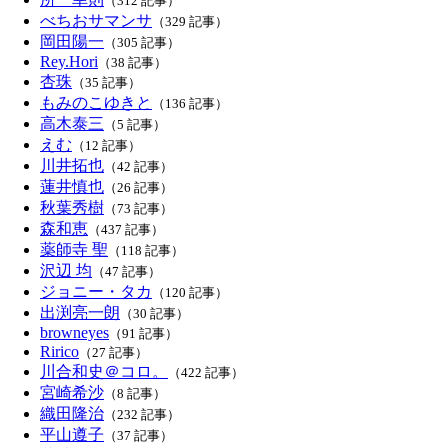
（312 記事）
べちおサマンサ
（329 記事）
岡田陽一
（305 記事）
Rey.Hori
（38 記事）
杏珠
（35 記事）
もみのこゆきと
（136 記事）
高木泰三
（5 記事）
えむ
（12 記事）
川井拓也
（42 記事）
蓮井慎也
（26 記事）
秋葉秀樹
（73 記事）
森和恵
（437 記事）
薬師寺 聖
（118 記事）
沢辺 均
（47 記事）
ジョニー・タカ
（120 記事）
出渕亮一朗
（30 記事）
browneyes
（91 記事）
Ririco
（27 記事）
川合和史＠コロ。
（422 記事）
宮崎希沙
（8 記事）
織田隆治
（232 記事）
平山遵子
（37 記事）