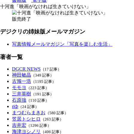
書籍版
電子版
十河進「映画がなければ生きていけない」
販売終了
デジクリの姉妹版メールマガジン
写真情報メールマガジン「写真を楽しむ生活」
著者一覧
DGCR NEWS
（17 記事）
神田敏晶
（349 記事）
古籏一浩
（1195 記事）
モモヨ
（223 記事）
三井英樹
（191 記事）
石原強
（110 記事）
rゆ
（24 記事）
まつむらまきお
（580 記事）
笠居トシヒロ
（263 記事）
吉井宏
（1296 記事）
海津ヨシノリ
（406 記事）