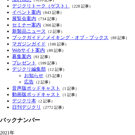
デジクリトーク（ゲスト）
（228 記事）
イベント案内
（643 記事）
展覧会案内
（734 記事）
セミナー案内
（366 記事）
新製品ニュース
（2 記事）
ブックガイド／メイキング・オブ・ブックス
（89 記事）
マガジンガイド
（106 記事）
Webサイト案内
（89 記事）
募集案内
（91 記事）
プレゼント
（199 記事）
デジクリ編集部
（12 記事）
お知らせ
（25 記事）
広告
（2 記事）
音声版ポッドキャスト
（1 記事）
動画版ポッドキャスト
（1 記事）
デジクリ本
（2 記事）
日刊デジクリ
（2772 記事）
バックナンバー
2021年