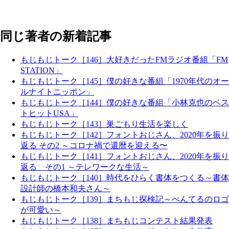
同じ著者の新着記事
もじもじトーク［146］大好きだったFMラジオ番組「FM
STATION」
もじもじトーク［145］僕の好きな番組「1970年代のオー
ルナイトニッポン」
もじもじトーク［144］僕の好きな番組「小林克也のベス
トヒットUSA」
もじもじトーク［143］巣ごもり生活を楽しく
もじもじトーク［142］フォントおじさん、2020年を振り
返る その2 ～コロナ禍で還暦を迎える〜
もじもじトーク［141］フォントおじさん、2020年を振り
返る その1 ～テレワークな生活～
もじもじトーク［140］時代をひらく書体をつくる～書体
設計師の橋本和夫さん～
もじもじトーク［139］まちもじ探検記～ぺんてるのロゴ
が可愛い～
もじもじトーク［138］まちもじコンテスト結果発表