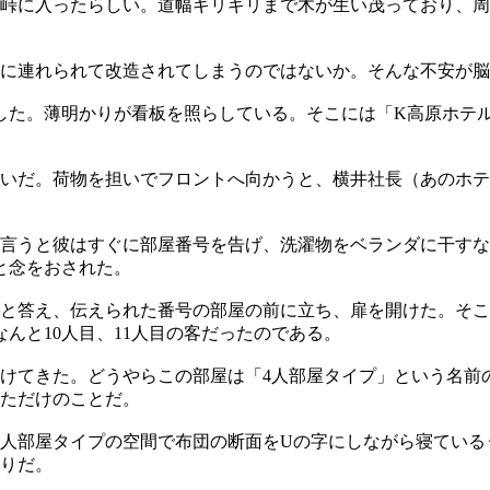
ら峠に入ったらしい。道幅ギリギリまで木が生い茂っており、
に連れられて改造されてしまうのではないか。そんな不安が脳
現した。薄明かりが看板を照らしている。そこには「K高原ホテ
いだ。荷物を担いでフロントへ向かうと、横井社長（あのホテ
言うと彼はすぐに部屋番号を告げ、洗濯物をベランダに干すな
と念をおされた。
と答え、伝えられた番号の部屋の前に立ち、扉を開けた。そこ
んと10人目、11人目の客だったのである。
けてきた。どうやらこの部屋は「4人部屋タイプ」という名前
ただけのことだ。
4人部屋タイプの空間で布団の断面をUの字にしながら寝てい
りだ。