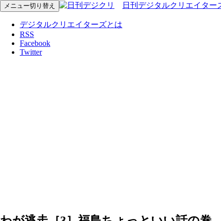
日刊デジタルクリエイター
メニュー切り替え
デジタルクリエイターズとは
RSS
Facebook
Twitter
わが逃走［3］福島ちょっといい話の巻