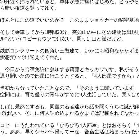
50分近く揺られていると、車体が急に揺れはじめた。どうや
ら暗い夜道を登ってゆく。
ほんとにこの道でいいのか？ このままショッカーの秘密基地
そして乗車してから1時間20分、突如山の中にその建物は出
ル”というコピーもウソではない。周りは山と崖だけど。
鉄筋コンクリートの四角い三階建て。いかにも昭和なたたずま
愛想笑いで出迎えてくれた。
「今日から合宿免許に参加する齋藤とキッカワです」私がそう
通り聞いたので部屋に行こうとすると、「4人部屋ですから」
当初から分っていたことなので、「そのように聞いています」
空間には、育ち盛りの青年がすでに9人生活していた。我々はな
しばし呆然とするも、同室の若者達から話を聞くうちに謎が解
ではない。そこに何人詰め込まれるかまでは記載されてなかっ
コピーにうたわれている「ひろびろ4人部屋」とはおそらく「
う。ああ、早くシャバへ帰りてーな。合宿生活は始まったばか