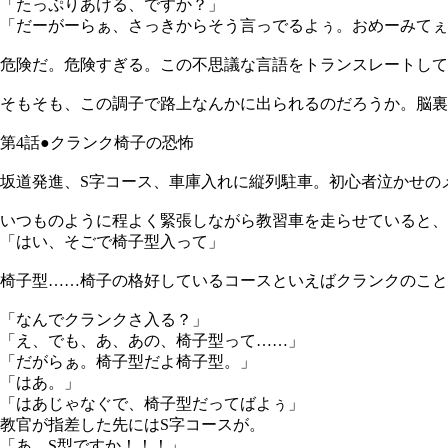
「たっぷりあける、ですか？」
「だーがーらぁ、さっきからそう言っでるよぅ。おめーみてぇ
危険だ。危険すぎる。この不思議な言語をトランスレートして
そもそも、この調子で路上なんかに出られるのだろうか。脳裏
第4話●クランク椅子の恐怖
坂道発進、S字コース、車庫入れに縦列駐車。初心者泣かせの
いつものように程よく緊張しながら教習車を走らせていると、
「はい、そごで椅子型入って」
椅子型……椅子の格好しているコースといえばクランクのこと
「なんでクランクさ入る？」
「え、でも、あ、あの、椅子型って……」
「だがらぁ。椅子型だよ椅子型。」
「はあ。」
「はあじゃなぐで、椅子型だってばよぅ」
教官が指差した先にはS字コースが。
「あ、S型ですか！！！」