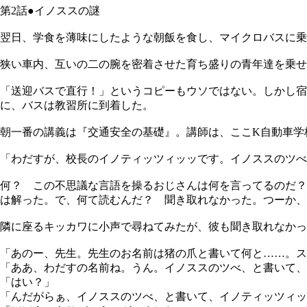
第2話●イノススの謎
翌日、学食を薄味にしたような朝飯を食し、マイクロバスに乗
狭い車内、互いの二の腕を密着させた育ち盛りの青年達を乗せ
「送迎バスで直行！」というコピーもウソではない。しかし宿
に、バスは教習所に到着した。
朝一番の講義は『交通安全の基礎』。講師は、ここK自動車学
「わだすが、校長のイノティッツィッッです。イノススのツべ
何？ この不思議な言語を操るおじさんは何を言ってるのだ？
は解った。で、何て読むんだ？ 聞き取れなかった。つーか、
隣に座るキッカワに小声で尋ねてみたが、彼も聞き取れなかっ
「あのー、先生。先生のお名前は猪の爪と書いて何と……。ス
「ああ、わだすの名前ね。うん。イノススのツべ、と書いて、
「はい？」
「んだがらぁ、イノススのツべ、と書いて、イノティッツィッ