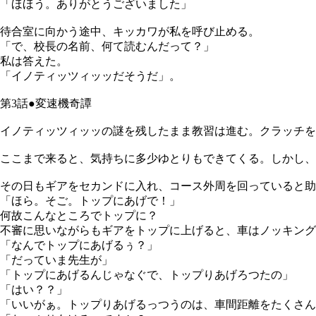
「ほほう。ありがとうございました」
待合室に向かう途中、キッカワが私を呼び止める。
「で、校長の名前、何て読むんだって？」
私は答えた。
「イノティッツィッッだそうだ」。
第3話●変速機奇譚
イノティッツィッッの謎を残したまま教習は進む。クラッチを
ここまで来ると、気持ちに多少ゆとりもできてくる。しかし、
その日もギアをセカンドに入れ、コース外周を回っていると助
「ほら。そご。トップにあげで！」
何故こんなところでトップに？
不審に思いながらもギアをトップに上げると、車はノッキング
「なんでトップにあげるぅ？」
「だっていま先生が」
「トップにあげるんじゃなぐで、トップりあげろつたの」
「はい？？」
「いいがぁ。トップりあげるっつうのは、車間距離をたくさん