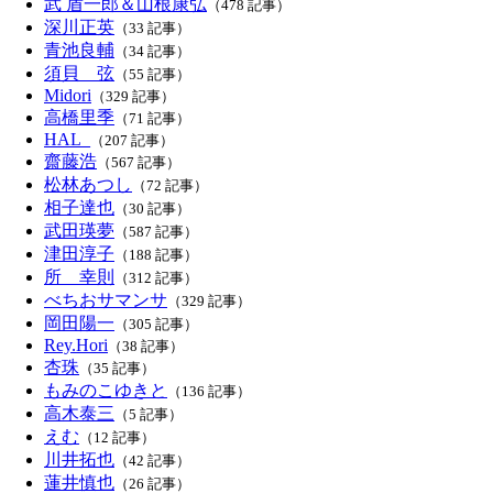
武 盾一郎＆山根康弘
（478 記事）
深川正英
（33 記事）
青池良輔
（34 記事）
須貝 弦
（55 記事）
Midori
（329 記事）
高橋里季
（71 記事）
HAL_
（207 記事）
齋藤浩
（567 記事）
松林あつし
（72 記事）
相子達也
（30 記事）
武田瑛夢
（587 記事）
津田淳子
（188 記事）
所 幸則
（312 記事）
べちおサマンサ
（329 記事）
岡田陽一
（305 記事）
Rey.Hori
（38 記事）
杏珠
（35 記事）
もみのこゆきと
（136 記事）
高木泰三
（5 記事）
えむ
（12 記事）
川井拓也
（42 記事）
蓮井慎也
（26 記事）