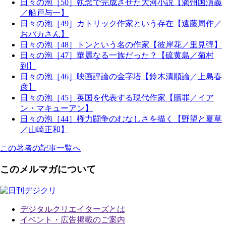
日々の泡［50］執念で完成させた大河小説【満州国演義
／船戸与一】
日々の泡［49］カトリック作家という存在【遠藤周作／
おバカさん】
日々の泡［48］トンという名の作家【彼岸花／里見弴】
日々の泡［47］華麗なる一族だった？【硫黄島／菊村
到】
日々の泡［46］映画評論の金字塔【鈴木清順論／上島春
彦】
日々の泡［45］英国を代表する現代作家【贖罪／イア
ン・マキューアン】
日々の泡［44］権力闘争のむなしさを描く【野望と夏草
／山崎正和】
この著者の記事一覧へ
このメルマガについて
デジタルクリエイターズ
とは
イベント・広告掲載のご案内