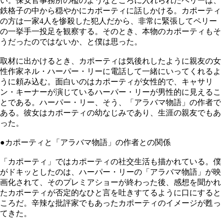
い。保安官事務所の檻のようなところに入れられたペリーは、
鉄格子の中から穏やかにカポーティに話しかける。カポーティ
の方は一家4人を惨殺した犯人だから、非常に緊張してペリー
の一挙手一投足を観察する。そのとき、本物のカポーティもそ
うだったのではないか、と僕は思った。
取材に出かけるとき、カポーティは気後れしたように親友の女
性作家ネル・ハーパー・リーに電話して一緒にいってくれるよ
うに頼み込む。面白いのはカポーティが女性的で、キャサリ
ン・キーナーが演じているハーパー・リーが男性的に見えるこ
とである。ハーパー・リー、そう、「アラバマ物語」の作者で
ある。彼女はカポーティの幼なじみであり、生涯の親友でもあ
った。
●カポーティと「アラバマ物語」の作者との関係
「カポーティ」ではカポーティの社交生活も描かれている。僕
がドキッとしたのは、ハーパー・リーの「アラバマ物語」が映
画化されて、そのプレミアショーが終わった後、感想を聞かれ
たカポーティが否定的なひと言を吐きすてるように口にすると
ころだ。辛辣な批評家でもあったカポーティのイメージが甦っ
てきた。