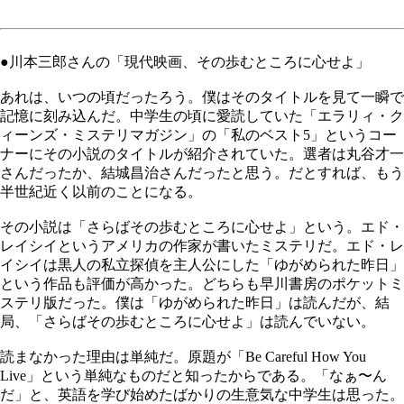
●川本三郎さんの「現代映画、その歩むところに心せよ」
あれは、いつの頃だったろう。僕はそのタイトルを見て一瞬で
記憶に刻み込んだ。中学生の頃に愛読していた「エラリィ・ク
ィーンズ・ミステリマガジン」の「私のベスト5」というコー
ナーにその小説のタイトルが紹介されていた。選者は丸谷才一
さんだったか、結城昌治さんだったと思う。だとすれば、もう
半世紀近く以前のことになる。
その小説は「さらばその歩むところに心せよ」という。エド・
レイシイというアメリカの作家が書いたミステリだ。エド・レ
イシイは黒人の私立探偵を主人公にした「ゆがめられた昨日」
という作品も評価が高かった。どちらも早川書房のポケットミ
ステリ版だった。僕は「ゆがめられた昨日」は読んだが、結
局、「さらばその歩むところに心せよ」は読んでいない。
読まなかった理由は単純だ。原題が「Be Careful How You
Live」という単純なものだと知ったからである。「なぁ〜ん
だ」と、英語を学び始めたばかりの生意気な中学生は思った。