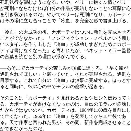
死刑執行を望むようになる。いや、ペリーに抱く友情とペリー
が死刑にならなければ自分の作品が完結しないことの葛藤に心
を引き裂かれるのだ。やがてペリーは死刑になり、カポーティ
はその場に立ち合うことで「冷血」を完全な形で書き上げる。
「冷血」の大成功の後、カポーティはついに新作を完成させる
ことができなかった。「ノンフィクション・ノベルという新し
いスタイルを作り出した『冷血』が成功しすぎたためにカポー
ティは書けなくなった」と言われたが、ベネット・ミラー監督
の言葉を読むと別の理由が浮かんでくる。
──あそこでカポーティの苦しみが頂点に達する。「早く彼が
処刑されてほしい」と願っていた。それが実現される。処刑を
目撃する。これで自分の「冷血」は無事に完成する。ほっとす
ると同時に、彼の心の中でモラルの崩壊が起きる。
そのことは「カポーティ」を見終わるとヒシヒシと伝わってく
る。カポーティが書けなくなったのは、自己のモラルが崩壊し
たからではないのか。カポーティは、1984年に60歳を目前にし
て亡くなった。1966年に「冷血」を発表してから18年後であ
る。天才作家と言われた男が、その間、新作を完成させること
ができなかったのだ。