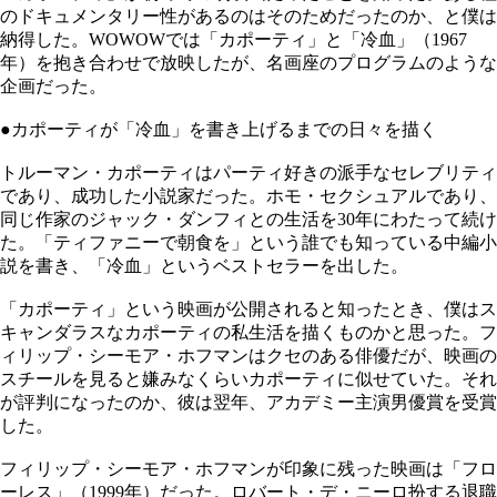
のドキュメンタリー性があるのはそのためだったのか、と僕は
納得した。WOWOWでは「カポーティ」と「冷血」（1967
年）を抱き合わせで放映したが、名画座のプログラムのような
企画だった。
●カポーティが「冷血」を書き上げるまでの日々を描く
トルーマン・カポーティはパーティ好きの派手なセレブリティ
であり、成功した小説家だった。ホモ・セクシュアルであり、
同じ作家のジャック・ダンフィとの生活を30年にわたって続け
た。「ティファニーで朝食を」という誰でも知っている中編小
説を書き、「冷血」というベストセラーを出した。
「カポーティ」という映画が公開されると知ったとき、僕はス
キャンダラスなカポーティの私生活を描くものかと思った。フ
ィリップ・シーモア・ホフマンはクセのある俳優だが、映画の
スチールを見ると嫌みなくらいカポーティに似せていた。それ
が評判になったのか、彼は翌年、アカデミー主演男優賞を受賞
した。
フィリップ・シーモア・ホフマンが印象に残った映画は「フロ
ーレス」（1999年）だった。ロバート・デ・ニーロ扮する退職