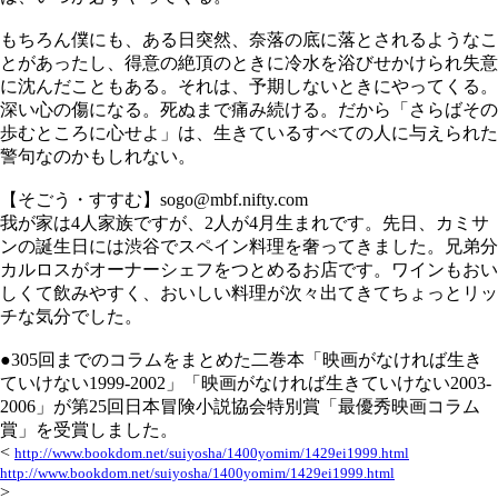
もちろん僕にも、ある日突然、奈落の底に落とされるようなこ
とがあったし、得意の絶頂のときに冷水を浴びせかけられ失意
に沈んだこともある。それは、予期しないときにやってくる。
深い心の傷になる。死ぬまで痛み続ける。だから「さらばその
歩むところに心せよ」は、生きているすべての人に与えられた
警句なのかもしれない。
【そごう・すすむ】sogo@mbf.nifty.com
我が家は4人家族ですが、2人が4月生まれです。先日、カミサ
ンの誕生日には渋谷でスペイン料理を奢ってきました。兄弟分
カルロスがオーナーシェフをつとめるお店です。ワインもおい
しくて飲みやすく、おいしい料理が次々出てきてちょっとリッ
チな気分でした。
●305回までのコラムをまとめた二巻本「映画がなければ生き
ていけない1999-2002」「映画がなければ生きていけない2003-
2006」が第25回日本冒険小説協会特別賞「最優秀映画コラム
賞」を受賞しました。
<
http://www.bookdom.net/suiyosha/1400yomim/1429ei1999.html
http://www.bookdom.net/suiyosha/1400yomim/1429ei1999.html
>