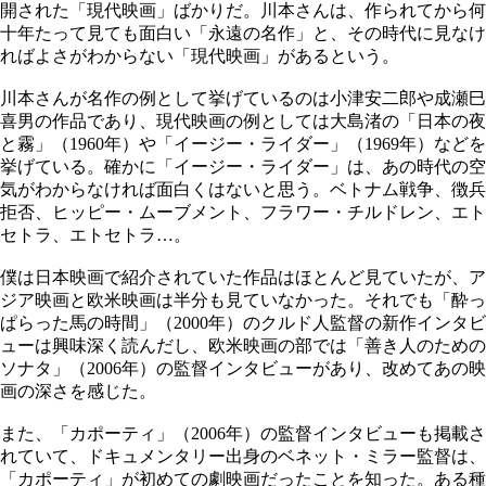
開された「現代映画」ばかりだ。川本さんは、作られてから何
十年たって見ても面白い「永遠の名作」と、その時代に見なけ
ればよさがわからない「現代映画」があるという。
川本さんが名作の例として挙げているのは小津安二郎や成瀬巳
喜男の作品であり、現代映画の例としては大島渚の「日本の夜
と霧」（1960年）や「イージー・ライダー」（1969年）などを
挙げている。確かに「イージー・ライダー」は、あの時代の空
気がわからなければ面白くはないと思う。ベトナム戦争、徴兵
拒否、ヒッピー・ムーブメント、フラワー・チルドレン、エト
セトラ、エトセトラ…。
僕は日本映画で紹介されていた作品はほとんど見ていたが、ア
ジア映画と欧米映画は半分も見ていなかった。それでも「酔っ
ぱらった馬の時間」（2000年）のクルド人監督の新作インタビ
ューは興味深く読んだし、欧米映画の部では「善き人のための
ソナタ」（2006年）の監督インタビューがあり、改めてあの映
画の深さを感じた。
また、「カポーティ」（2006年）の監督インタビューも掲載さ
れていて、ドキュメンタリー出身のベネット・ミラー監督は、
「カポーティ」が初めての劇映画だったことを知った。ある種