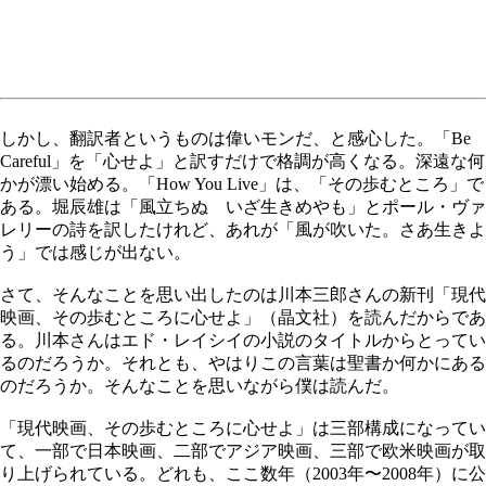
しかし、翻訳者というものは偉いモンだ、と感心した。「Be
Careful」を「心せよ」と訳すだけで格調が高くなる。深遠な何
かが漂い始める。「How You Live」は、「その歩むところ」で
ある。堀辰雄は「風立ちぬ いざ生きめやも」とポール・ヴァ
レリーの詩を訳したけれど、あれが「風が吹いた。さあ生きよ
う」では感じが出ない。
さて、そんなことを思い出したのは川本三郎さんの新刊「現代
映画、その歩むところに心せよ」（晶文社）を読んだからであ
る。川本さんはエド・レイシイの小説のタイトルからとってい
るのだろうか。それとも、やはりこの言葉は聖書か何かにある
のだろうか。そんなことを思いながら僕は読んだ。
「現代映画、その歩むところに心せよ」は三部構成になってい
て、一部で日本映画、二部でアジア映画、三部で欧米映画が取
り上げられている。どれも、ここ数年（2003年〜2008年）に公