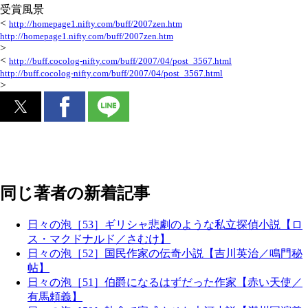
受賞風景
<
http://homepage1.nifty.com/buff/2007zen.htm
http://homepage1.nifty.com/buff/2007zen.htm
>
<
http://buff.cocolog-nifty.com/buff/2007/04/post_3567.html
http://buff.cocolog-nifty.com/buff/2007/04/post_3567.html
>
同じ著者の新着記事
日々の泡［53］ギリシャ悲劇のような私立探偵小説【ロ
ス・マクドナルド／さむけ】
日々の泡［52］国民作家の伝奇小説【吉川英治／鳴門秘
帖】
日々の泡［51］伯爵になるはずだった作家【赤い天使／
有馬頼義】