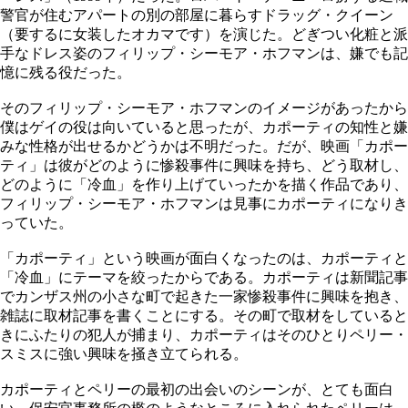
警官が住むアパートの別の部屋に暮らすドラッグ・クイーン
（要するに女装したオカマです）を演じた。どぎつい化粧と派
手なドレス姿のフィリップ・シーモア・ホフマンは、嫌でも記
憶に残る役だった。
そのフィリップ・シーモア・ホフマンのイメージがあったから
僕はゲイの役は向いていると思ったが、カポーティの知性と嫌
みな性格が出せるかどうかは不明だった。だが、映画「カポー
ティ」は彼がどのように惨殺事件に興味を持ち、どう取材し、
どのように「冷血」を作り上げていったかを描く作品であり、
フィリップ・シーモア・ホフマンは見事にカポーティになりき
っていた。
「カポーティ」という映画が面白くなったのは、カポーティと
「冷血」にテーマを絞ったからである。カポーティは新聞記事
でカンザス州の小さな町で起きた一家惨殺事件に興味を抱き、
雑誌に取材記事を書くことにする。その町で取材をしていると
きにふたりの犯人が捕まり、カポーティはそのひとりペリー・
スミスに強い興味を掻き立てられる。
カポーティとペリーの最初の出会いのシーンが、とても面白