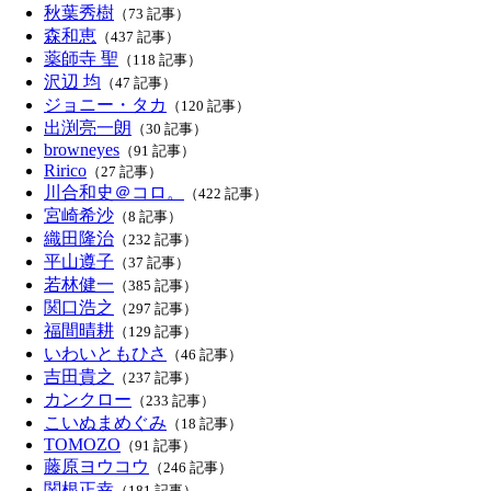
秋葉秀樹
（73 記事）
森和恵
（437 記事）
薬師寺 聖
（118 記事）
沢辺 均
（47 記事）
ジョニー・タカ
（120 記事）
出渕亮一朗
（30 記事）
browneyes
（91 記事）
Ririco
（27 記事）
川合和史＠コロ。
（422 記事）
宮崎希沙
（8 記事）
織田隆治
（232 記事）
平山遵子
（37 記事）
若林健一
（385 記事）
関口浩之
（297 記事）
福間晴耕
（129 記事）
いわいともひさ
（46 記事）
吉田貴之
（237 記事）
カンクロー
（233 記事）
こいぬまめぐみ
（18 記事）
TOMOZO
（91 記事）
藤原ヨウコウ
（246 記事）
関根正幸
（181 記事）