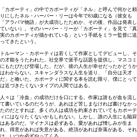
「カポーティ」の中でカポーティが「ネル」と呼んで何かと頼
りにしたネル・ハーパー・リーは今年で83歳になる（彼女も
「アラバマ物語」が大成功したためか、その後、作品は発表し
ていない）。そのハーパー・リーが「カポーティ」を見て「真
実のカポーティが描かれている」という手紙をミラー監督に送
ってきたという。
トルーマン・カポーティは若くして作家としてデビューし、そ
の才能をうたわれた。社交界で派手な話題を提供し、マスコミ
にもたびたび登場した。だが、彼の人生が幸せだったかどうか
はわからない。スキャンダラスな人生を送り、「自分は天才
だ」と喚いた。カポーティに関する本を読む限り、僕にとって
は近づきたくないタイプの人間ではある。
人々は「冷血」の成功だけを口にする。作家は誰もが血を流し
て書いているのだろうが、あれほど苦しまなければ書けなかっ
たのだとすれば、多くの人は成功を約束されていてもカポーテ
ィにはなりたくないかもしれない。しかし、誰の人生にも陥穽
はあるのだ。マイナスは必ずある。愛があれば憎しみが生ま
れ、得意があれば失意がある。絶頂があれば奈落がある。それ
は、いつか必ずやってくる。