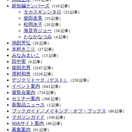
超短編ナンバーズ
（119 記事）
タカスギシンタロ
（23 記事）
柴田友美
（35 記事）
松岡永子
（20 記事）
海音寺ジョー
（58 記事）
たなかなつみ
（4 記事）
池田芳弘
（20 記事）
木村きこり
（27 記事）
みなみまいこ
（15 記事）
田中実
（6 記事）
柴田忠男
（3247 記事）
濱村和恵
（3228 記事）
デジクリトーク（ゲスト）
（228 記事）
イベント案内
（643 記事）
展覧会案内
（734 記事）
セミナー案内
（366 記事）
新製品ニュース
（2 記事）
ブックガイド／メイキング・オブ・ブックス
（89 記事）
マガジンガイド
（106 記事）
Webサイト案内
（89 記事）
募集案内
（91 記事）