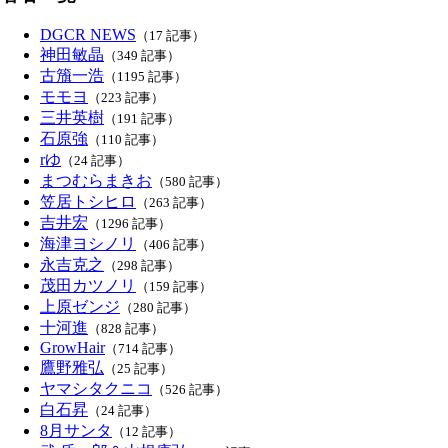
DGCR NEWS
（17 記事）
神田敏晶
（349 記事）
古籏一浩
（1195 記事）
モモヨ
（223 記事）
三井英樹
（191 記事）
石原強
（110 記事）
rゆ
（24 記事）
まつむらまきお
（580 記事）
笠居トシヒロ
（263 記事）
吉井宏
（1296 記事）
海津ヨシノリ
（406 記事）
永吉克之
（298 記事）
茂田カツノリ
（159 記事）
上原ゼンジ
（280 記事）
十河進
（828 記事）
GrowHair
（714 記事）
鷹野雅弘
（25 記事）
ヤマシタクニコ
（526 記事）
白石昇
（24 記事）
8月サンタ
（12 記事）