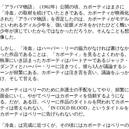
「アラバマ物語」（1962年）公開の頃、カポーティはまさに
「冷血」の取材を続けていたときである。カポーティが映画化
された「アラバマ物語」を否定したのは、カポーティがモデル
といわれるディル少年を、強い近眼メガネをかけたひどく醜い
少年が演じていたからではなかっただろうか。そんなことも想
像した。
しかし、「冷血」はハーパー・リーの協力がなければ書けなか
った作品であることは、「カポーティ」を見るとよくわかる。
執筆にいき詰まったカポーティはパートナーであるジャック・
ダンフィとハーパー・リーに泣きつく。彼ら3人が議論するシ
ーンが頻繁にある。カポーティは泣き言を言い、議論をふっか
け、そして甘える。
カポーティはペリーのために弁護士の手配をしてやり、頻繁に
面会にいく。やがてペリーはカポーティを信頼するようにな
る。だが、ある日、ペリーに作品のタイトルを問われてカポー
ティは答えられない。「IN COLD BLOOD」というタイトルを
カポーティはペリーに告げられないのだ。
「冷血」は完成に近づくが、その頃にはカポーティはペリーの