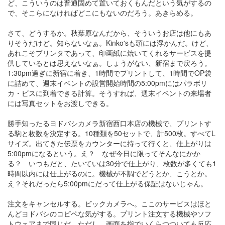
ど、こういうのは普通固めて置いておくもんだという気がするの
で、そこらになければどこにもないのだろう。あきらめる。
さて、どうするか。秋葉原なんだから、そういうお店は他にもあ
りそうだけど。知らないなぁ。Kinko'sも頭には浮かんだ。けど、
あれこそプリンタであって、印画紙に焼いてくれるサービスを提
供しているとは思えないなぁ。しょうがない、新宿まで戻ろう。
1:30pm過ぎに新宿に着き、1時間でプリントして、1時間でOP袋
に詰めて、週末イベントの設営開始時間の5:00pmにはパラボリ
カ・ビスに到着できる計算。そうすれば、週末イベントの来場者
には写真セットをお渡しできる。
勝手知ったるヨドバシカメラ新宿西口本店の機械で、プリントす
る駒と枚数を決定する。10種類を50セットで、計500枚。すべてL
サイズ。出てきた伝票をカウンターに持って行くと、仕上がりは
5:00pmになるという。え？ なぜ今日に限ってそんなにかか
る？ いつもだと、たいていは30分で仕上がり、枚数が多くても1
時間以内には仕上がるのに。機械が不調でどうとか、こうとか。
え？それだったら5:00pmにだって仕上がる保証はないじゃん。
注文をキャンセルする。ビックカメラへ。ここのサービスはほと
んどヨドバシのコピペな気がする。プリント注文する機械やソフ
トウェアまで同じだ。ただし、画面を指でいくらつついても反応