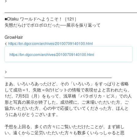
>
━━━━━━━━━━━━━━━━━━━━━━━━━━━━━━
■Otaku ワールドへようこそ！［121］
失態だらけでボロボロだった──展示を振り返って
GrowHair
<
https://bn.dgcr.com/archives/20100709140100.html
https://bn.dgcr.com/archives/20100709140100.html
>
───────────────────────────────────
まあ、いろいろあったけど、その「いろいろ」をすっぱりと省略
して成功＝1、失敗＝0の1ビットの情報で表現せよと言われたら、
1だ。7月5日（月）をもって、浅草橋「パラボリカ・ビス」での人
形と写真の展示が終了した。成功裡に。ご来場いただいた方、ご
協力いただいた方、心の中で応援していてくださった方、ほんと
うにありがとうございます。
予想を上回る、多くの方々にご覧いただけたことが、まず嬉し
い。遠くからご足労いただいた方々も数多くいらっしゃると思