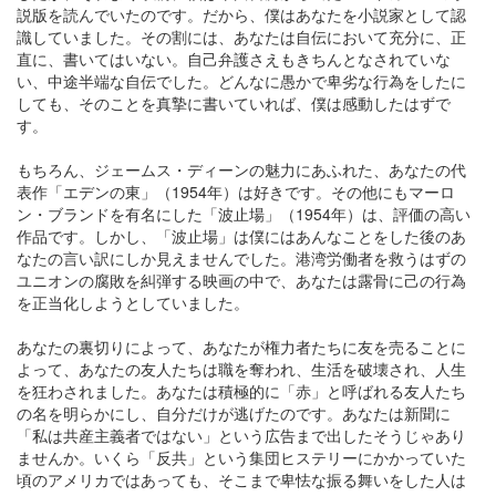
説版を読んでいたのです。だから、僕はあなたを小説家として認
識していました。その割には、あなたは自伝において充分に、正
直に、書いてはいない。自己弁護さえもきちんとなされていな
い、中途半端な自伝でした。どんなに愚かで卑劣な行為をしたに
しても、そのことを真摯に書いていれば、僕は感動したはずで
す。
もちろん、ジェームス・ディーンの魅力にあふれた、あなたの代
表作「エデンの東」（1954年）は好きです。その他にもマーロ
ン・ブランドを有名にした「波止場」（1954年）は、評価の高い
作品です。しかし、「波止場」は僕にはあんなことをした後のあ
なたの言い訳にしか見えませんでした。港湾労働者を救うはずの
ユニオンの腐敗を糾弾する映画の中で、あなたは露骨に己の行為
を正当化しようとしていました。
あなたの裏切りによって、あなたが権力者たちに友を売ることに
よって、あなたの友人たちは職を奪われ、生活を破壊され、人生
を狂わされました。あなたは積極的に「赤」と呼ばれる友人たち
の名を明らかにし、自分だけが逃げたのです。あなたは新聞に
「私は共産主義者ではない」という広告まで出したそうじゃあり
ませんか。いくら「反共」という集団ヒステリーにかかっていた
頃のアメリカではあっても、そこまで卑怯な振る舞いをした人は