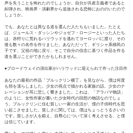
声を失うことを怖れたのでしょうか。自分が共産主義者であると
糾弾され、映画界・演劇界から追放される恐怖におののいたので
しょうか。
でも、あなたとは異なる道を選んだ人たちもいました。たとえ
ば、ジュールス・ダッシンやジョゼフ・ロージーといった人たち
は、赤狩りに荒れるハリウッドを逃れてヨーロッパに渡り、その
後も数々の名作を作りました。あなただって、ギリシャ系移民の
子です。父祖の地に戻り、そこで自分の信念に基づく作品を作る
道を選ぶことができたかもしれません。
●ブロードウェイの演出家がハリウッドに迎えられて作った注目作
あなたの最初の作品「ブルックリン横丁」を見ながら、僕は何度
も頬を濡らしました。少女の視点で描かれる家族の話。少女のナ
レーションが耳に悲しく響きました。これは、「アラバマ物語」
のように、女性作家が書いた少女時代の回想の物語なのでしょ
う。ブルックリンに住む貧しい一家の生活が、僕の子供時代を思
い起こさせました。貧しさに関しては、僕はちょっとうるさいの
です。貧しさが人を鍛え、自尊心について深く考えさせる、と僕
は信じています。