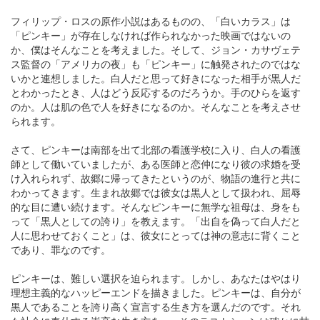
フィリップ・ロスの原作小説はあるものの、「白いカラス」は
「ピンキー」が存在しなければ作られなかった映画ではないの
か、僕はそんなことを考えました。そして、ジョン・カサヴェテ
ス監督の「アメリカの夜」も「ピンキー」に触発されたのではな
いかと連想しました。白人だと思って好きになった相手が黒人だ
とわかったとき、人はどう反応するのだろうか。手のひらを返す
のか。人は肌の色で人を好きになるのか。そんなことを考えさせ
られます。
さて、ピンキーは南部を出て北部の看護学校に入り、白人の看護
師として働いていましたが、ある医師と恋仲になり彼の求婚を受
け入れられず、故郷に帰ってきたというのが、物語の進行と共に
わかってきます。生まれ故郷では彼女は黒人として扱われ、屈辱
的な目に遭い続けます。そんなピンキーに無学な祖母は、身をも
って「黒人としての誇り」を教えます。「出自を偽って白人だと
人に思わせておくこと」は、彼女にとっては神の意志に背くこと
であり、罪なのです。
ピンキーは、難しい選択を迫られます。しかし、あなたはやはり
理想主義的なハッピーエンドを描きました。ピンキーは、自分が
黒人であることを誇り高く宣言する生き方を選んだのです。それ