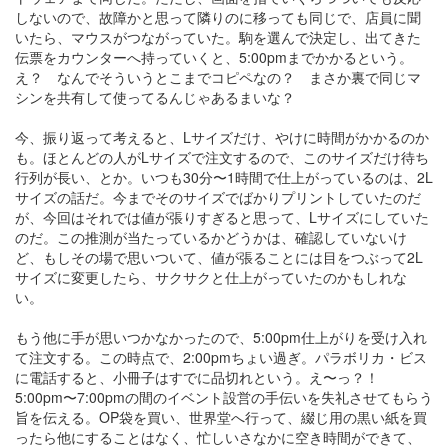
しないので、故障かと思って隣りのに移っても同じで、店員に聞
いたら、マウスがつながっていた。駒を選んで決定し、出てきた
伝票をカウンターへ持っていくと、5:00pmまでかかるという。
え？ なんでそういうとこまでコピペなの？ まさか裏で同じマ
シンを共有して使ってるんじゃあるまいな？
今、振り返って考えると、Lサイズだけ、やけに時間がかかるのか
も。ほとんどの人がLサイズで注文するので、このサイズだけ待ち
行列が長い、とか。いつも30分〜1時間で仕上がっているのは、2L
サイズの話だ。今までそのサイズでばかりプリントしていたのだ
が、今回はそれでは値が張りすぎると思って、Lサイズにしていた
のだ。この推測が当たっているかどうかは、確認していないけ
ど、もしその場で思いついて、値が張ることには目をつぶって2L
サイズに変更したら、サクサクと仕上がっていたのかもしれな
い。
もう他に手が思いつかなかったので、5:00pm仕上がりを受け入れ
て注文する。この時点で、2:00pmちょい過ぎ。パラボリカ・ビス
に電話すると、小冊子はすでに品切れという。え〜っ？！
5:00pm〜7:00pmの間のイベント設営の手伝いを失礼させてもらう
旨を伝える。OP袋を買い、世界堂へ行って、綴じ用の黒い紙を買
ったら他にすることはなく、忙しいさなかに空き時間ができて、