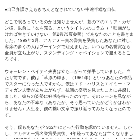
●自己弁護さえもきちんとなされていない中途半端な自伝
どこで眠るっているのかは知りませんが、墓の下のエリア・カザ
ン様。以前に「友を売る」というタイトルのコラム（「映画がな
ければ生きていけない」第2巻73頁参照）であなたのことを書きま
した。1999年3月、アカデミー賞名誉賞を受賞したあなたに対し、
客席の多くの人はブーイングで迎えました。いつもの名誉賞なら
全員が立ち上がり、スタンディング・オベイションで迎えるとこ
ろです。
ウォーレン・ベイテイ夫妻は立ち上がって拍手していました。当
たり前です。彼は「草原の輝き」（1961年）というあなたの作品
でスターになった人ですから。僕はエド・ハリスとエイミー・マ
ディガン夫妻が立ち上がらず、抗議の姿勢を見せたことに共感し
ました。彼らの姿勢に好感を持ったのです。そのシーンを見なが
ら、あなたの不幸な（あなたが、そう思っていたかどうかはわか
りません）人生を、僕の拙い文章で振り返ってみたくなったので
す。
そう、僕もあなたが1952年にとった行動を認めていません。しか
し、アカデミー賞名誉賞受賞後、4年経ってあなたは亡くなりまし