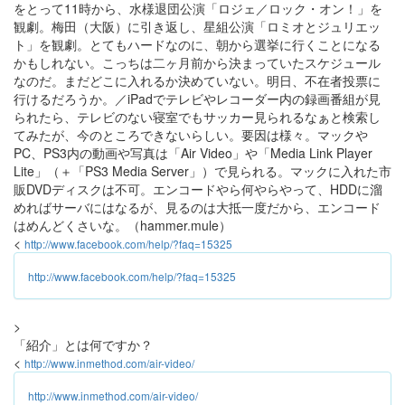
をとって11時から、水様退団公演「ロジェ／ロック・オン！」を
観劇。梅田（大阪）に引き返し、星組公演「ロミオとジュリエッ
ト」を観劇。とてもハードなのに、朝から選挙に行くことになる
かもしれない。こっちは二ヶ月前から決まっていたスケジュール
なのだ。まだどこに入れるか決めていない。明日、不在者投票に
行けるだろうか。／iPadでテレビやレコーダー内の録画番組が見
られたら、テレビのない寝室でもサッカー見られるなぁと検索し
てみたが、今のところできないらしい。要因は様々。マックや
PC、PS3内の動画や写真は「Air Video」や「Media Link Player
Lite」（＋「PS3 Media Server」）で見られる。マックに入れた市
販DVDディスクは不可。エンコードやら何やらやって、HDDに溜
めればサーバにはなるが、見るのは大抵一度だから、エンコード
はめんどくさいな。（hammer.mule）
<
http://www.facebook.com/help/?faq=15325
http://www.facebook.com/help/?faq=15325
>
「紹介」とは何ですか？
<
http://www.inmethod.com/air-video/
http://www.inmethod.com/air-video/