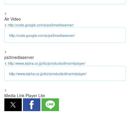
>
Air Video
<
http://code.google.com/p/ps3mediaserver/
http://code.google.com/p/ps3mediaserver/
>
ps3mediaserver
<
http://www.alpha.co.jp/biz/products/dlna/mlplayer/
http://www.alpha.co.jp/biz/products/dlna/mlplayer/
>
Media Link Player Lite