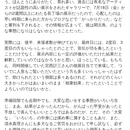
う。ほんとうにありがたく、畏れ多い。過去には有名なアーティ
ストが話題性の高い展示をされたギャラリーで、7月18日（金）か
らの2週間以上にわたる長丁場の展示だったので、心配したのは、
早い時期に来られた方からブログなどで「がっかりだった」など
と審判を下されると、その情報が広まって、後は閑古鳥、のよう
な事態になりはしないかということだった。
実際には、後半、来場者数が伸びており、最終日には、2度目、3
度目の方もいらっしゃったとのことで、宣伝が功を奏したという
ことだけでなく、展示内容にも一定の評価がいただけた結果だと
解釈していいのではなかろうかと思い、ほっとしている。もちろ
ん、同時開催していた宮西計三さんの個展目当てで来場して、つ
いでに人形もご覧いただいたという方も多くいらっしゃったはず
で、助けられたという側面は多々あるけれど、それがどのくらい
大きかったかはあいまいのまま「相乗効果」だったということで
よろしいのではないかと。
準備段階でも会期中でも、大変な思いをする事態がいろいろ生
じ、まあ、結果がよかったんだから、がんばった甲斐があったと
手放しで喜んでもいいところではあるのだが、ただ、その「大変
な」「いろいろ」の中身には揉め事に属することもあり、また、
清水真理さんにも多大なるご苦労をおかけして申し訳なく、必ず
しも後味のいい終わり方とは言いがたいという側面もあったりす