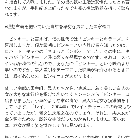
を拒否して入獄しました。その後の彼の生活は悲惨だったとも言
われますが、半世紀以上経った今でも彼の名は敬意を持って語ら
れます。
●理想主義を抱いていた青年を卑劣な男にした国家権力
「ピンキー」と言えば、僕の世代では「ピンキーとキラーズ」を
連想しますが、僕が最初にピンキーという呼び名を知ったのは、
ロバート・キャパの「ちょっとピンボケ」でした。その中に、キ
ャパが「ピンキー」と呼ぶ恋人が登場するのです。それは、スペ
イン戦争時代の話なので、あなたの「ピンキー」という映画より
早いのですが、黒人差別をテーマにした映画が紹介されるときに
は、必ずあなたの「ピンキー」があがります。
貧しい南部の田舎町。黒人たちが住む地域に、若く美しい白人の
女が大きな旅行鞄を提げて歩いてくるシーンから「ピンキー」は
始まりました。小屋のような家の庭で、黒人の老女が洗濯物を干
しています。「レイ」（2004年）でレイ・チャールズの母親もや
っていましたが、老女は洗濯女なのでしょう。それは、黒人女が
金を稼ぐための一般的な手段だったのかもしれません。若い女
は、老女が働く姿を懐かしそうに見つめます。
振り返った老女は、「ピンキーなの？」と声を挙げます。若い女