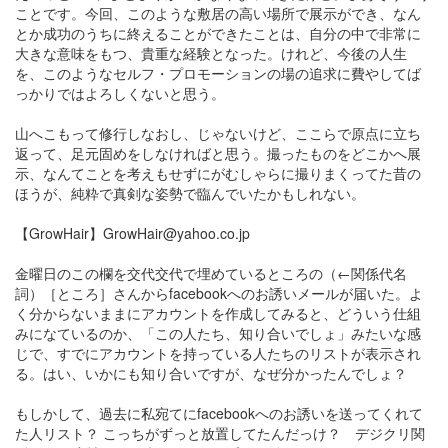
ことです。今回、このような敷居の高い場所で展示ができ、なん
とか成功のうちに終えることができたことは、自分の中で非常に
大きな意味をもつ、貴重な経験となった。けれど、今後の人生
を、このようなセルフ・プロモーションの場の追求に費やしてば
っかりではよろしくないと思う。
山へこもって修行しなおし、じゃないけど、ここらで原点に立ち
返って、足元固めをしなければと思う。撮ったものをどこかへ展
示、なんてことを考えもせずにがむしゃらに撮りまくってた昔の
ほうが、純粋で真剣な姿勢で臨んでいたかもしれない。
【GrowHair】GrowHair@yahoo.co.jp
金曜日のこの欄を交代交代で埋めているところの（←関係代名
詞）［ところ］さんからfacebookへのお誘いメールが届いた。よ
く分からないままにアカウントを作成してみると、どういう仕組
みになているのか、「この人たち、知り合いでしょ」みたいな感
じで、すでにアカウントを持っている人たちのリストが表示され
る。はい、いかにも知り合いですが、なぜ分かったんでしょ？
もしかして、過去に私宛てにfacebookへのお誘いを送ってくれて
た人リスト？ こっちがずっと放置してたんだっけ？ デジクリ関