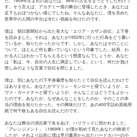
た。1909年生まれのあなたは、94年の人生をまっとうしたわけで
す。そう言えば、アカデミー賞の舞台に登場したとき、あなたは
足下もおぼつかない感じでしたね。そんなあなたに、僕を含めた
世界中の人間の半分は冷たい視線を向けたのです。
僕は、朝日新聞社から出た長大な「エリア・カザン自伝」上下巻
を読みました。それは、あなたが1952年に行った行為をどう書い
ているか、知りたかったからです。しかし、あなたはそのことに
ついて、ほとんど何も書いていないという印象でした。結局、わ
かる人にはわかってもらえるという態度なんでしょうか。あなた
は「私は、今、自分の人生に満足している」という、何だか負け
惜しみのような言葉で自伝を閉じました。
僕は、別にあなたの下半身遍歴を知りたくて自伝を読んだわけで
はありません。あなたがマリリン・モンローと寝ていようが、エ
ヴァ・ガードナーと寝ていようが、そんなことはどうでもよかっ
たのです。あなたが、なぜあんなことをしたのか、そのことの本
当の理由を知りたかった。その興味だけで、あの400字詰め原稿用
紙で何千枚もある自伝を読んだのです。
あなたは舞台の演出家で名をあげ、ハリウッドに招かれました。
「アレンジメント」（1969年）が僕が初めて見たあなたの映画で
したが、それより以前に僕は早川書房から出たハードカバーの小