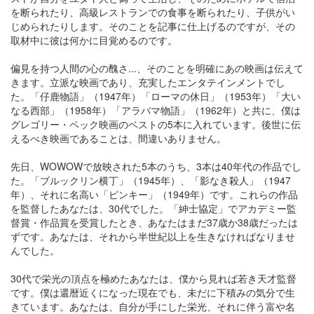
を断られたり、高級レストランでの食事を断られたり、子供がい
じめられたりします。そのことを記事に仕上げるのですが、その
取材中に彼は何かに目覚めるのです。
偏見を持つ人間の心の醜さ...、そのことを明確にあの映画は伝えて
きます。立派な映画であり、充実したエンタテインメントでし
た。「仔鹿物語」（1947年）「ローマの休日」（1953年）「大い
なる西部」（1958年）「アラバマ物語」（1962年）と共に、僕は
グレゴリー・ペック映画のベストの5本に入れています。後世に伝
えるべき映画であることは、間違いありません。
先日、WOWOWで放映された5本のうち、3本は40年代の作品でし
た。「ブルックリン横丁」（1945年）、「影なき殺人」（1947
年）、それに名高い「ピンキー」（1949年）です。これらの作品
を監督したあなたは、30代でした。「紳士協定」でアカデミー監
督賞・作品賞を受賞したとき、あなたはまだ37歳か38歳だったは
ずです。あなたは、それから半世紀以上を生きなければなりませ
んでした。
30代で栄光の頂点を極めたあなたは、僕から見れば若き天才監督
です。僕は還暦近くになった現在でも、未だに下積みの気分で生
きています。あなたは、自分が手にした栄光、それに伴う富や名