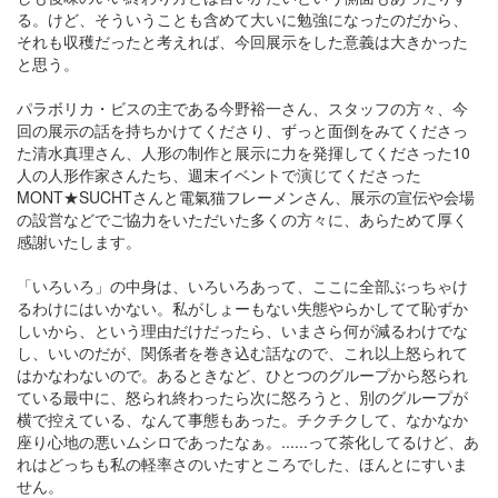
る。けど、そういうことも含めて大いに勉強になったのだから、
それも収穫だったと考えれば、今回展示をした意義は大きかった
と思う。
パラボリカ・ビスの主である今野裕一さん、スタッフの方々、今
回の展示の話を持ちかけてくださり、ずっと面倒をみてくださっ
た清水真理さん、人形の制作と展示に力を発揮してくださった10
人の人形作家さんたち、週末イベントで演じてくださった
MONT★SUCHTさんと電氣猫フレーメンさん、展示の宣伝や会場
の設営などでご協力をいただいた多くの方々に、あらためて厚く
感謝いたします。
「いろいろ」の中身は、いろいろあって、ここに全部ぶっちゃけ
るわけにはいかない。私がしょーもない失態やらかしてて恥ずか
しいから、という理由だけだったら、いまさら何が減るわけでな
し、いいのだが、関係者を巻き込む話なので、これ以上怒られて
はかなわないので。あるときなど、ひとつのグループから怒られ
ている最中に、怒られ終わったら次に怒ろうと、別のグループが
横で控えている、なんて事態もあった。チクチクして、なかなか
座り心地の悪いムシロであったなぁ。......って茶化してるけど、あ
れはどっちも私の軽率さのいたすところでした、ほんとにすいま
せん。