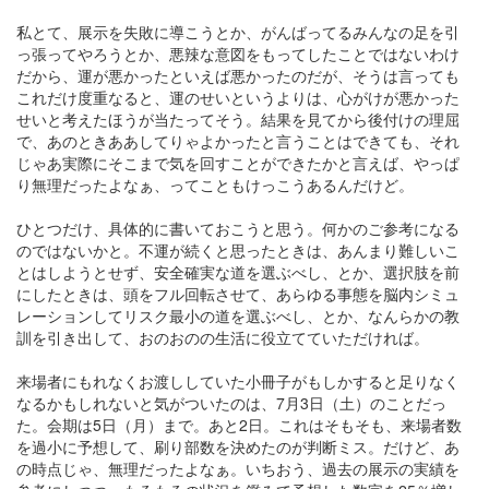
私とて、展示を失敗に導こうとか、がんばってるみんなの足を引
っ張ってやろうとか、悪辣な意図をもってしたことではないわけ
だから、運が悪かったといえば悪かったのだが、そうは言っても
これだけ度重なると、運のせいというよりは、心がけが悪かった
せいと考えたほうが当たってそう。結果を見てから後付けの理屈
で、あのときああしてりゃよかったと言うことはできても、それ
じゃあ実際にそこまで気を回すことができたかと言えば、やっぱ
り無理だったよなぁ、ってこともけっこうあるんだけど。
ひとつだけ、具体的に書いておこうと思う。何かのご参考になる
のではないかと。不運が続くと思ったときは、あんまり難しいこ
とはしようとせず、安全確実な道を選ぶべし、とか、選択肢を前
にしたときは、頭をフル回転させて、あらゆる事態を脳内シミュ
レーションしてリスク最小の道を選ぶべし、とか、なんらかの教
訓を引き出して、おのおのの生活に役立てていただければ。
来場者にもれなくお渡ししていた小冊子がもしかすると足りなく
なるかもしれないと気がついたのは、7月3日（土）のことだっ
た。会期は5日（月）まで。あと2日。これはそもそも、来場者数
を過小に予想して、刷り部数を決めたのが判断ミス。だけど、あ
の時点じゃ、無理だったよなぁ。いちおう、過去の展示の実績を