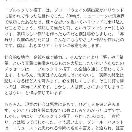
「ブルックリン横丁」は、ブロードウェイの演出家がハリウッド
に招かれて作った注目作でした。30半ば、ニューヨークの演劇界
で成功したあなたは、様々な思いを抱いてハリウッドに乗り込ん
だことでしょう。成功して当たり前、というプレッシャーにもめ
げず、素晴らしい作品を作ったものだと僕は感心しました。「赤
狩り」以前のあなたには、こんなにも心やさしい作品が作れたの
です。僕は、若きエリア・カザンに敬意を表します。
社会的な地位、金銭を稼ぐ能力...、そんなことより「夢」や「希
望」という言葉に象徴されるものを大切にしたいというあなたの
メッセージは、「ブルックリン横丁」の全編を通して伝わってき
ます。もちろん、現実はそんな風にはいかないし、実際の貧乏は
悲しくなるほど人を苛みます。心を貧しくします。そこに打ち勝
つのは、本当に大変です。しかし、人は貧しさにまけてしまうこ
とはない、と僕は信じています。
もちろん、現実の社会は悪意に充ちて、ひどく人を追い込みま
す。そのことは数年後にあなたは身にしみてわかったはずです。
しかし、やはり「ブルックリン横丁」を作った人には、「赤狩
り」とは戦ってほしかった。そう思います。ダシール・ハメット
は「コミュニストと思われる仲間の名前を言え」と迫られ、証言