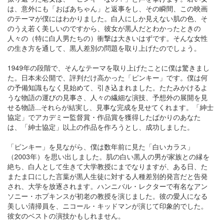
は、意外にも「おばあちゃん」と返事をし、その瞬間、この映画
のテーマが僕にはわかりました。白人にしか見えない肌の色、そ
のうえ若く美しいのですから、彼女が黒人だとわかったときの
人々の（特に白人男たちの）衝撃は大きいはずです。そんな女性
の生き方を通して、黒人差別の問題を取り上げたのでしょう。
1949年の段階で、そんなテーマを取り上げたことに僕は驚きまし
た。日本未公開で、評判だけ高かった「ピンキー」です。僕は何
の予備知識もなく見始めて、引き込まれました。たたみかけるよ
うな物語の運びの見事さ、人々の繊細な演技、予想外の展開を見
せる物語...それらが結実し、見事な完成を見せてくれます。「紳士
協定」でアカデミー監督賞・作品賞を獲得したばかりのあなた
は、「紳士協定」以上の作品を作ろうとし、成功しました。
「ピンキー」を見ながら、僕は数年前に見た「白いカラス」
（2003年）を思い出しました。肌の白い黒人の男が家族との縁を
絶ち、白人として生きて大学教授にまでなりますが、ある日、た
またま口にした言葉が黒人生徒に対する人種差別的発言だと告発
され、大学を放逐されます。ハンニバル・レクターで有名なアン
ソニー・ホプキンスが初老の教授を演じました。彼の愛人になる
美しい清掃員を、ニコール・キッドマンが演じて印象的でした。
彼女のベストの演技かもしれません。