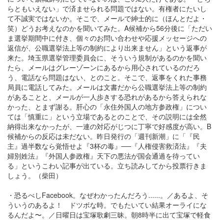
らともいえない」で済ませられる問題ではない。有権者にたいし
て不誠実ではないか。そこで、メールで紳士的に（ほんとだよ・
笑）どうお考えなのかを聞いてみた。A候補から56分後に「ただい
ま選挙期間中に付き、個々のお問い合わせや応援メッセージへの
返信が、公職選挙法上等の制約により出来ません」という返事が
来た。埼玉県選挙管理委員会に、そういう規制があるのかを聞い
たら、メールはグレーゾーンにあるから用心されているのだろ
う、電話なら問題はない、とのこと。そこで、返事をくれた事務
局員に電話してみた。メールは文書だから公職選挙法上等の制約
があることと、メールが一人歩きする恐れがあるから答えられな
かった、とまず謝る。肝心の「永住外国人の地方参政権」につい
ては「慎重に」という立場であるとのことで、その説明には全然
納得出来なかったが、一連の対応がじつに丁寧で好感度が高い。B
候補からの反応は未だない。昨日発行の「週刊新潮」に「『民
主』過半数なら覚悟せよ『3杯の毒』──『人権侵害救済法』『夫
婦別姓法』『外国人参政権』天下の悪法が国会通過を待ってい
る」というこわい記事が出ている。立ち読みしてから投票行きま
しょう。（柴田）
・恐るべしFacebook。なぜわかったんだろう......。／あるよ、そ
ういうのあるよ！ ドツボな時。でもたいてい結果オーライにな
るんだよ〜。／日曜日は宝塚歌劇三昧。朝8時半に出て宝塚で軽食