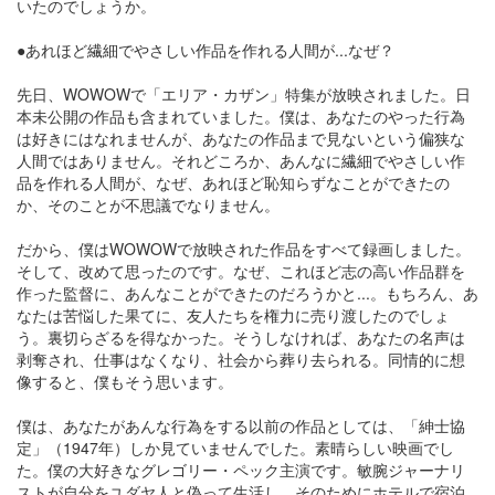
いたのでしょうか。
●あれほど繊細でやさしい作品を作れる人間が...なぜ？
先日、WOWOWで「エリア・カザン」特集が放映されました。日
本未公開の作品も含まれていました。僕は、あなたのやった行為
は好きにはなれませんが、あなたの作品まで見ないという偏狭な
人間ではありません。それどころか、あんなに繊細でやさしい作
品を作れる人間が、なぜ、あれほど恥知らずなことができたの
か、そのことが不思議でなりません。
だから、僕はWOWOWで放映された作品をすべて録画しました。
そして、改めて思ったのです。なぜ、これほど志の高い作品群を
作った監督に、あんなことができたのだろうかと...。もちろん、あ
なたは苦悩した果てに、友人たちを権力に売り渡したのでしょ
う。裏切らざるを得なかった。そうしなければ、あなたの名声は
剥奪され、仕事はなくなり、社会から葬り去られる。同情的に想
像すると、僕もそう思います。
僕は、あなたがあんな行為をする以前の作品としては、「紳士協
定」（1947年）しか見ていませんでした。素晴らしい映画でし
た。僕の大好きなグレゴリー・ペック主演です。敏腕ジャーナリ
ストが自分をユダヤ人と偽って生活し、そのためにホテルで宿泊