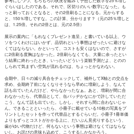
参考にしつつ、もろもろの状況を鑑みて予想した数字を25％増し
ぐらいはしたのである。それで、区切りのいい数字になった。も
っと刷っておくとなると、その2倍刷ることになる。元からする
と、150％増しですな。この計算、分かります？（元の25％増しと
は、1.25倍。それの2倍とは、元の2.5倍）
展示の案内に「もれなくプレゼント進呈」と書いている以上、ウ
ソをつくわけにはいかず、品切れという事態はぜったいに避けな
くてはならない。かといって、コストも安くはないので、さすが
に2倍刷る度胸はなかった。2倍刷らなくても、大量に余ったとい
う結果に終わったとき、いったいどういう楽観予測だよ、とのの
しられて気まずい空気が流れるのは、ちょっとかなわない。
会期中、日々の減り具合をチェックして、補外してX軸との交点を
求め、会期終了前になくなりそうなら早めに増刷しよう、なんて
話も出ていたんだけど、やらなかったなぁ。あと、増刷が間に合
わなかったら、代替品として、缶バッヂかなにかで許していただ
こう、なんて話も出ていた。しかし、それすら間に合わないじゃ
ん。できることといったら、小冊子に載せている10枚の写真をプ
リントしたセットを作って代替品とするぐらいだ。小冊子1冊単価
よりもずっとコストがかかる上に、だいぶん見劣りするという、
歯がゆい代物だけど、何もないという事態は避けなくてはならな
いし、お詫びの意味も込めて、こうするしかなかろう。