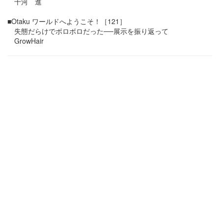
十河 進
■Otaku ワールドへようこそ！［121］
失態だらけでボロボロだった──展示を振り返って
GrowHair