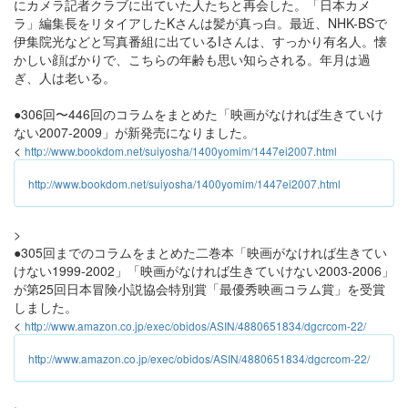
にカメラ記者クラブに出ていた人たちと再会した。「日本カメ
ラ」編集長をリタイアしたKさんは髪が真っ白。最近、NHK-BSで
伊集院光などと写真番組に出ているIさんは、すっかり有名人。懐
かしい顔ばかりで、こちらの年齢も思い知らされる。年月は過
ぎ、人は老いる。
●306回〜446回のコラムをまとめた「映画がなければ生きていけ
ない2007-2009」が新発売になりました。
<
http://www.bookdom.net/suiyosha/1400yomim/1447ei2007.html
http://www.bookdom.net/suiyosha/1400yomim/1447ei2007.html
>
●305回までのコラムをまとめた二巻本「映画がなければ生きてい
けない1999-2002」「映画がなければ生きていけない2003-2006」
が第25回日本冒険小説協会特別賞「最優秀映画コラム賞」を受賞
しました。
<
http://www.amazon.co.jp/exec/obidos/ASIN/4880651834/dgcrcom-22/
http://www.amazon.co.jp/exec/obidos/ASIN/4880651834/dgcrcom-22/