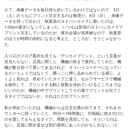
さて、画像データを毎日持ち歩いているわけではないので、3日
（土）のうちにプリント注文するのは無理だ。4日（日）、画像デ
ータを持って出かけ、秋葉原のヨドバシカメラに着いたのは、
1:00pm過ぎになってしまった。いつもは新宿のヨドバシカメラで
プリント注文しているのだが、展示会場が浅草橋なので、秋葉原
のほうが時間の節約になると考えた。ところが、そうじゃなかっ
た。
入り口のフロア案内を見ても「デジカメプリント」という言葉が
見当たらない。店員に聞くと、機械の前まで案内してくれた。機
械が数台並べて置いてあるけれど、そういうコーナーになってい
るというふうではなくて、隅っこに押し込められている感じ。よ
くよく見れば、求めていたタイプと違う。セルフサービスで機械
を操作して、プリントする駒と枚数を決めていけるところまでは
いいのだが、機械の中でプリントしてその場でプリントが出てく
るタイプではないか。それはただのプリンタだ。
私が求めていたのは、機械からは注文伝票が出てきて、それをカ
ウンターに持っていくと、30分〜1時間後に、印画紙に焼き付けた
のを渡してもらえるタイプ。周囲を見回しても、そういうのは、
ない。店員に聞き直せば別の場所にあったのかもしれない。け