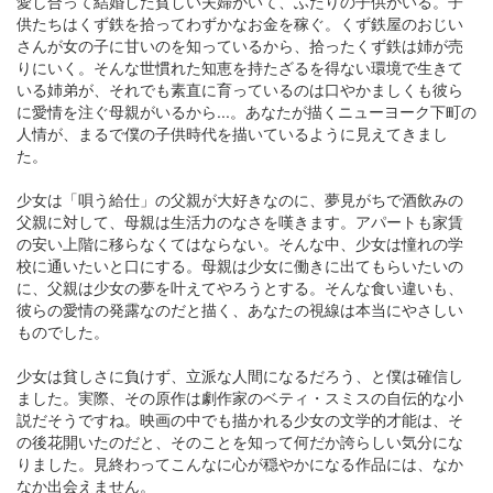
愛し合って結婚した貧しい夫婦がいて、ふたりの子供がいる。子
供たちはくず鉄を拾ってわずかなお金を稼ぐ。くず鉄屋のおじい
さんが女の子に甘いのを知っているから、拾ったくず鉄は姉が売
りにいく。そんな世慣れた知恵を持たざるを得ない環境で生きて
いる姉弟が、それでも素直に育っているのは口やかましくも彼ら
に愛情を注ぐ母親がいるから...。あなたが描くニューヨーク下町の
人情が、まるで僕の子供時代を描いているように見えてきまし
た。
少女は「唄う給仕」の父親が大好きなのに、夢見がちで酒飲みの
父親に対して、母親は生活力のなさを嘆きます。アパートも家賃
の安い上階に移らなくてはならない。そんな中、少女は憧れの学
校に通いたいと口にする。母親は少女に働きに出てもらいたいの
に、父親は少女の夢を叶えてやろうとする。そんな食い違いも、
彼らの愛情の発露なのだと描く、あなたの視線は本当にやさしい
ものでした。
少女は貧しさに負けず、立派な人間になるだろう、と僕は確信し
ました。実際、その原作は劇作家のベティ・スミスの自伝的な小
説だそうですね。映画の中でも描かれる少女の文学的才能は、そ
の後花開いたのだと、そのことを知って何だか誇らしい気分にな
りました。見終わってこんなに心が穏やかになる作品には、なか
なか出会えません。