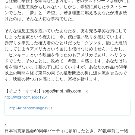
も社会に奉仕する崇高な生き方を...。そのラストシーンは確かに甘
いし、理想主義かもしれない。しかし、希望に満ちたラストシー
ンでした。「夢」と「希望」、若き理想に燃えるあなたが描き続
けたのは、そんな大切な事柄でした。
そんな理想主義を抱いていたあなたを、友を売る卑劣な男にして
しまった国家という権力に、今、僕は強い怒りを感じています。
赤狩りを率先した権力者のひとりだったニクソンを、後に大統領
にしてしまうアメリカという国にも僕はなじめません。しかし、
「ピンキー」という映画を作ったのもアメリカであり、ハリウッ
ドでした。そのことに、改めて「希望」を感じます。あなたは汚
名を雪げないまま墓の下に眠っていますが、あなたの作品は60年
以上の時間を経て東洋の果ての還暦間近の男に涙を流させるので
す。映画の持つ力を感じました。冥福を祈ります。
【そごう・すすむ】sogo@mbf.nifty.com <
http://twitter.com/sogo1951
http://twitter.com/sogo1951
>
日本写真家協会60周年パーティに参加したとき、20数年前に一緒