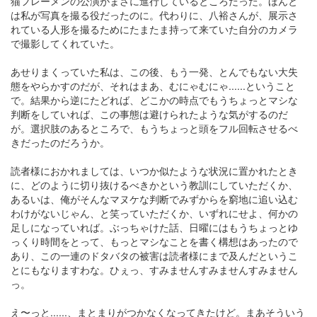
猫フレーメンの公演がまさに進行しているところだった。ほんと
は私が写真を撮る役だったのに。代わりに、八裕さんが、展示さ
れている人形を撮るためにたまたま持って来ていた自分のカメラ
で撮影してくれていた。
あせりまくっていた私は、この後、もう一発、とんでもない大失
態をやらかすのだが、それはまあ、むにゃむにゃ......ということ
で。結果から逆にたどれば、どこかの時点でもうちょっとマシな
判断をしていれば、この事態は避けられたような気がするのだ
が。選択肢のあるところで、もうちょっと頭をフル回転させるべ
きだったのだろうか。
読者様におかれましては、いつか似たような状況に置かれたとき
に、どのように切り抜けるべきかという教訓にしていただくか、
あるいは、俺がそんなマヌケな判断でみずからを窮地に追い込む
わけがないじゃん、と笑っていただくか、いずれにせよ、何かの
足しになっていれば。ぶっちゃけた話、日曜にはもうちょっとゆ
っくり時間をとって、もっとマシなことを書く構想はあったので
あり、この一連のドタバタの被害は読者様にまで及んだというこ
とにもなりますわな。ひぇっ、すみませんすみませんすみません
っ。
え〜っと......、まとまりがつかなくなってきたけど。まあそういう