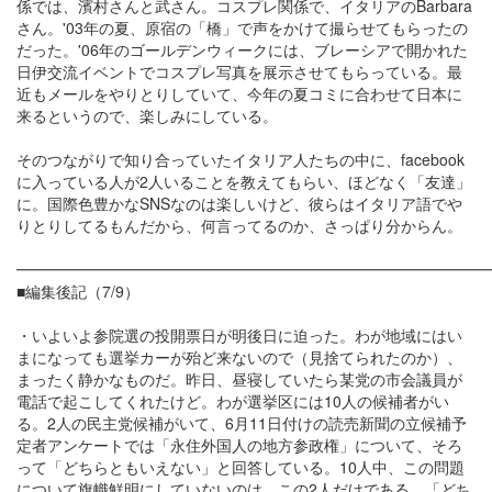
係では、濱村さんと武さん。コスプレ関係で、イタリアのBarbara
さん。'03年の夏、原宿の「橋」で声をかけて撮らせてもらったの
だった。'06年のゴールデンウィークには、ブレーシアで開かれた
日伊交流イベントでコスプレ写真を展示させてもらっている。最
近もメールをやりとりしていて、今年の夏コミに合わせて日本に
来るというので、楽しみにしている。
そのつながりで知り合っていたイタリア人たちの中に、facebook
に入っている人が2人いることを教えてもらい、ほどなく「友達」
に。国際色豊かなSNSなのは楽しいけど、彼らはイタリア語でや
りとりしてるもんだから、何言ってるのか、さっぱり分からん。
━━━━━━━━━━━━━━━━━━━━━━━━━━━━━━
■編集後記（7/9）
・いよいよ参院選の投開票日が明後日に迫った。わが地域にはい
まになっても選挙カーが殆ど来ないので（見捨てられたのか）、
まったく静かなものだ。昨日、昼寝していたら某党の市会議員が
電話で起こしてくれたけど。わが選挙区には10人の候補者がい
る。2人の民主党候補がいて、6月11日付けの読売新聞の立候補予
定者アンケートでは「永住外国人の地方参政権」について、そろ
って「どちらともいえない」と回答している。10人中、この問題
について旗幟鮮明にしていないのは、この2人だけである。「どち