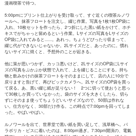
漫画喫茶で待つ。
5:00pmにプリント仕上がりを受け取って、すぐ近くの喫茶ルノワ
ールへ。抹茶フロートを注文し、綴じ作業。写真を1枚1枚OP袋に
入れ、10枚セットを作ったら、2つ折にした黒い紙をかけて、ホチ
キスでがちゃっと留めるという作業。Lサイズの写真をLサイズの
OP袋に入れてみると......。あれっ。ちょうどぴったり収まって、
綴じ代ができないじゃないか。2Lサイズだと、あったのに。慣れ
ないサイズに焼くと、予想外のことが起きる。
他に策が思いつかず、カッコ悪いけど、2LサイズのOP袋にLサイ
ズの写真をぶかぶか状態で入れて、上を綴じることにする。持ち
物と飲みかけの抹茶フロートをそのままにして、店の人に10分で
戻りますと告げて、再びビックカメラへ。2LサイズのOP袋を買っ
て戻る。あ、黒い綴じ紙が足りない！ 2つに切って使おうと思っ
て30枚しか買っていなかった。袋のサイズを大きくしたら、切ら
ずにそのまま使ってちょうどいいサイズなので、50部は作れな
い。仕方がなく、30部だけ作る。この時点で7:00pmを回ってしま
った。やばいやばい。
ルノワールを出て、世界堂で黒い紙を買い足して、浅草橋へ。パ
ラボリカ・ビスに着いたのは、8:00pm過ぎ。7:30pm開演の、電氣