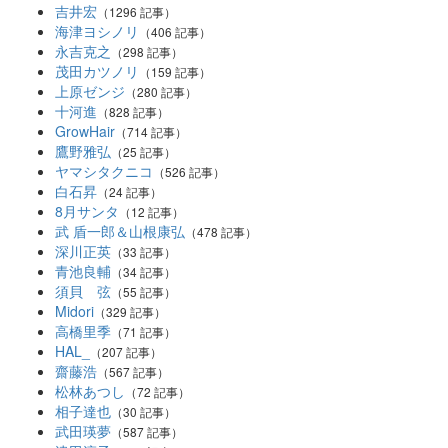
吉井宏
（1296 記事）
海津ヨシノリ
（406 記事）
永吉克之
（298 記事）
茂田カツノリ
（159 記事）
上原ゼンジ
（280 記事）
十河進
（828 記事）
GrowHair
（714 記事）
鷹野雅弘
（25 記事）
ヤマシタクニコ
（526 記事）
白石昇
（24 記事）
8月サンタ
（12 記事）
武 盾一郎＆山根康弘
（478 記事）
深川正英
（33 記事）
青池良輔
（34 記事）
須貝 弦
（55 記事）
Midori
（329 記事）
高橋里季
（71 記事）
HAL_
（207 記事）
齋藤浩
（567 記事）
松林あつし
（72 記事）
相子達也
（30 記事）
武田瑛夢
（587 記事）