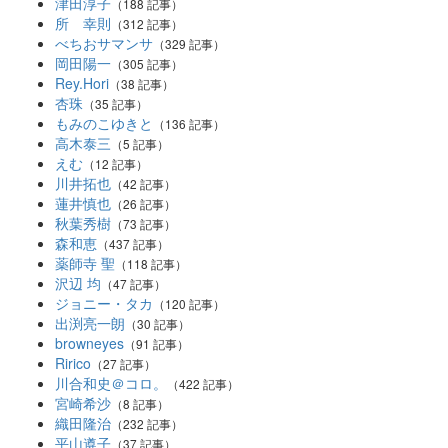
津田淳子
（188 記事）
所 幸則
（312 記事）
べちおサマンサ
（329 記事）
岡田陽一
（305 記事）
Rey.Hori
（38 記事）
杏珠
（35 記事）
もみのこゆきと
（136 記事）
高木泰三
（5 記事）
えむ
（12 記事）
川井拓也
（42 記事）
蓮井慎也
（26 記事）
秋葉秀樹
（73 記事）
森和恵
（437 記事）
薬師寺 聖
（118 記事）
沢辺 均
（47 記事）
ジョニー・タカ
（120 記事）
出渕亮一朗
（30 記事）
browneyes
（91 記事）
Ririco
（27 記事）
川合和史＠コロ。
（422 記事）
宮崎希沙
（8 記事）
織田隆治
（232 記事）
平山遵子
（37 記事）