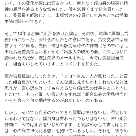
いく。その変化が僕には面白かった。何となく僕自身の現実と精
神の履歴を辿るような気もした。僕も50近くまで組合員だった
し、委員長も経験したし、出版労連の役員としてあちこちの労働
争議に関わってきた。
そして10年ほど前に組合を抜けた僕は、その後、総務に異動し労
務担当になった。会社側の組合との窓口である。労使交渉では経
営サイドに座る。先日、僕は出版労連時代の仲間（その中には元
出版労連委員長もいる）から「出版人の映画の会」に久しぶりに
誘われたのだが、僕は欠席のメールを出し「今では労務担当で
す。組合をいじめています」とコメントを加えた。
僕が労務担当になったとき、「ソゴーさん、人が変わった」と言
った組合員がいたという。そんな風に見えたかもしれないなとは
思うが、言い訳を許してもらえるなら僕は己の仕事をまっとうし
ただけだ。もっと厳しい言い方をすれば「組合出身の労務担当だ
からと言って何か期待するのがおかしい」のである。
しかし、それでも自分のやってきた履歴は消せないし、否定して
いるわけではない。僕自身は変わったつもりはないが、古い組合
仲間に「今では組合をいじめてます」と冗談めかして書くほどに
は、心の底で忸怩たる想いを抱いているらしい。それを、後ろめ