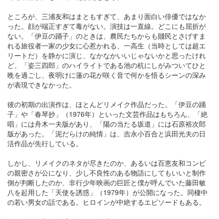
ところが、三浦友和はまともすぎて、あまり面白い俳優ではなか
った。顔が端正すぎて毒がない。演技は一直線。どこにも屈折が
ない。「伊豆の踊子」のときは、農民たちからも賤民とさげすま
れる旅役者一家の少女に心惹かれる、一高生（当時としては超エ
リートだ）を静かに演じ、なかなかいいじゃないかと思ったけれ
ど、「姿三四郎」のハイライトである池の杭にしがみついてひと
晩を過ごし、夜明けに蓮の花が咲く音で何かを悟るシーンの深み
が表現できなかった。
彼の初期の出演作は、ほとんどリメイク作品だった。「伊豆の踊
子」や「春琴抄」（1976年）といった文芸作品はもちろん、「絶
唱」には舟木一夫版があり、「陽の当たる坂道」には石原裕次郎
版があった。「泥だらけの純情」は、吉永小百合と浜田光夫の日
活作品が先行している。
しかし、リメイクのネタが尽きたのか、あるいは百恵友和コンビ
の親密さが公になり、少し不良性のある物語にしてもいいと制作
側が判断したのか、非行少年映画の巨匠と僕が呼んでいた藤田敏
八を起用した「天使を誘惑」（1979年）が公開になった。同棲中
の若い男女の話である。ヒロインが中絶するエピソードもある。