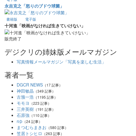
永吉克之「怒りのブドウ球菌」
書籍版
電子版
十河進「映画がなければ生きていけない」
販売終了
デジクリの姉妹版メールマガジン
写真情報メールマガジン「写真を楽しむ生活」
著者一覧
DGCR NEWS
（17 記事）
神田敏晶
（349 記事）
古籏一浩
（1195 記事）
モモヨ
（223 記事）
三井英樹
（191 記事）
石原強
（110 記事）
rゆ
（24 記事）
まつむらまきお
（580 記事）
笠居トシヒロ
（263 記事）