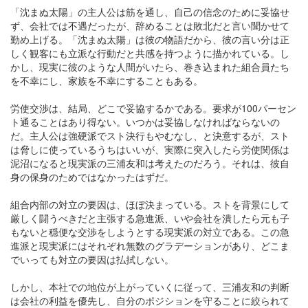
「沈まぬ太陽」の主人公は筋を通し、自己の信念のために妥協せ
ず、会社では不遇だったが、辞めることは敗北だと言い聞かせて
勤め上げる。「沈まぬ太陽」は彼の物語だから、彼の言い分は正
しく観客にも立派な行動だと共感を持つように描かれている。し
かし、現実に彼のような人間がいたら、巻き込まれた組合員たち
を不幸にし、家族を不幸にすることもある。
労使交渉は、結局、どこで妥協するかである。要求が100パーセン
ト通ることはあり得ない。いつかは妥協しなければならないの
だ。主人公は強硬派でスト決行もやむなし、と決意するが、スト
は脅しに使っているうちはいいが、実際に突入したら労使関係は
泥沼になると現実派の三浦友和は考えたのだろう。それは、彼自
身の保身のためではなかったはずだ。
組合内部の対立の要因は、ほぼ決まっている。ストを背景にして
厳しく闘うべきだと主張する急進派、いや会社を潰したら元も子
もないと穏便な交渉をしようとする現実派の対立である。この急
進派と現実派にはそれぞれ無数のグラデーションがあり、どこま
でいっても対立の要因は払拭しない。
しかし、本社での地位が上がっていくに従って、三浦友和の判断
は会社の利益を優先し、自分のポジションを守ることに絞られて