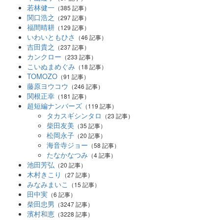
若林健一
（385 記事）
関口浩之
（297 記事）
福間晴耕
（129 記事）
いわいともひさ
（46 記事）
吉田貴之
（237 記事）
カンクロー
（233 記事）
こいぬまめぐみ
（18 記事）
TOMOZO
（91 記事）
藤原ヨウコウ
（246 記事）
関根正幸
（181 記事）
超短編ナンバーズ
（119 記事）
タカスギシンタロ
（23 記事）
柴田友美
（35 記事）
松岡永子
（20 記事）
海音寺ジョー
（58 記事）
たなかなつみ
（4 記事）
池田芳弘
（20 記事）
木村きこり
（27 記事）
みなみまいこ
（15 記事）
田中実
（6 記事）
柴田忠男
（3247 記事）
濱村和恵
（3228 記事）