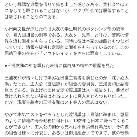
という極端な典型を借りて描き出した感じがある。実社会ではミ
スをしても殺されることはないが、ヤクザ社会では脱落すること
は殺されることなのである。
小日向文世が演じたのは大友の学生時代のボクシング部の後輩
で、暴力団担当の刑事である。大友を「先輩」と呼び、警察の情
報を流し謝礼をもらっている。同時に彼は本家の加藤ともつなが
っていて、情報を提供し定期的に謝礼をもらっているのだ。この
悪徳刑事の存在が「アウトレイジ」をさらに面白くしている。
●三浦友和の年を重ねた表情に僕自身の精神の履歴を見た
三浦友和が憎々しげで卑劣な出世主義者を演じたのが「沈まぬ太
陽」だった。主人公（渡辺謙）が組合の委員長、三浦友和は副委
員長である。賃上げの団体交渉で渡辺謙はスト通告をし、要求が
受け入れられない場合は本当にストに突入させるつもりだった。
だが、現実主義者の三浦友和はスト突入の意志はない。
やがて本気でストをやろうとした渡辺謙は上層部に疎まれ、懲罰
のように僻地の海外勤務に追われ、10数年も日本に帰ってくるこ
とができない。主人公の側から見れば不当労働行為だが、その後
の組合は様々に分裂し、あるいは御用組合までできて、彼の転勤