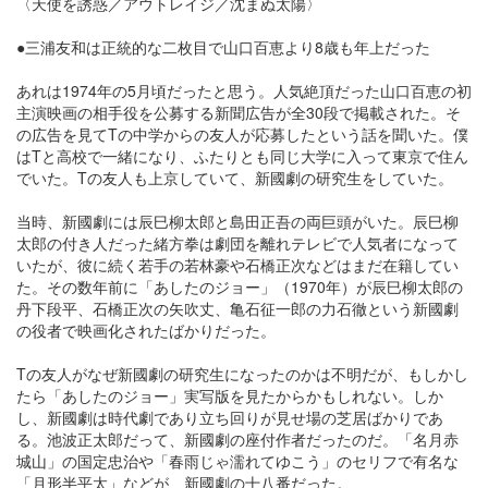
〈天使を誘惑／アウトレイジ／沈まぬ太陽〉
●三浦友和は正統的な二枚目で山口百恵より8歳も年上だった
あれは1974年の5月頃だったと思う。人気絶頂だった山口百恵の初
主演映画の相手役を公募する新聞広告が全30段で掲載された。そ
の広告を見てTの中学からの友人が応募したという話を聞いた。僕
はTと高校で一緒になり、ふたりとも同じ大学に入って東京で住ん
でいた。Tの友人も上京していて、新國劇の研究生をしていた。
当時、新國劇には辰巳柳太郎と島田正吾の両巨頭がいた。辰巳柳
太郎の付き人だった緒方拳は劇団を離れテレビで人気者になって
いたが、彼に続く若手の若林豪や石橋正次などはまだ在籍してい
た。その数年前に「あしたのジョー」（1970年）が辰巳柳太郎の
丹下段平、石橋正次の矢吹丈、亀石征一郎の力石徹という新國劇
の役者で映画化されたばかりだった。
Tの友人がなぜ新國劇の研究生になったのかは不明だが、もしかし
たら「あしたのジョー」実写版を見たからかもしれない。しか
し、新國劇は時代劇であり立ち回りが見せ場の芝居ばかりであ
る。池波正太郎だって、新國劇の座付作者だったのだ。「名月赤
城山」の国定忠治や「春雨じゃ濡れてゆこう」のセリフで有名な
「月形半平太」などが、新國劇の十八番だった。