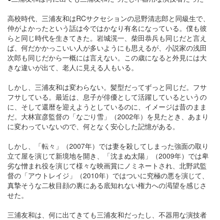
高校時代、三浦友和はRCサクセションの忌野清志郎と同級生で、
仲がよかったという話は今ではかなり有名になっている。僕も彼
らと同じ時代を生きてきた。岩城滉一、柴田恭兵も同じだと言え
ば、何だかかっこいい人が多いようにも思えるが、小説家の浅田
次郎も同じだから一概には言えない。この歳になると外見には大
きな違いが出て、老人に見える人もいる。
しかし、三浦友和は変わらない。髪型だってずっと同じだ。フサ
フサしている。最近は、息子が俳優として活躍しているというの
に、そして還暦を迎えようとしているのに、イメージは昔のまま
だ。大林宣彦監督の「なごり雪」（2002年）を見たとき、あまり
に変わっていないので、何となく安心した記憶がある。
しかし、「転々」（2007年）では妻を殺してしまった強面の取り
立て屋を演じて新境地を開き、「沈まぬ太陽」（2009年）では卑
劣な憎まれ役を演じて様々な映画賞にノミネートされ、北野武監
督の「アウトレイジ」（2010年）ではついに究極の悪を演じて、
真摯そうな二枚目顔の裏にある底知れない権力への渇望を感じさ
せた。
三浦友和は、何に出てきても三浦友和だったし、不器用な演技者