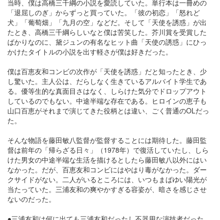
当時、僕は高橋三千綱の小説を愛読していた。単行本は一冊めの
「退屈しのぎ」からずっと買っていた。「彼の初恋」「怒れど
犬」「葡萄畑」「九月の空」などだ。そして「天使を誘惑」が出
たとき、高橋三千綱らしいなと僕は苦笑した。芥川賞を受賞した
ばかりなのに、黛ジュンの有名なヒット曲「天使の誘惑」にひっ
かけたタイトルの小説を出す軽さが僕は好きだった。
僕は百恵友和コンビの次作が「天使を誘惑」だと知ったとき、少
し驚いた。主人公は、だらしなく生きているアルバイト学生であ
る。優等生的な真面目さはなく、しらけた気分でドロップアウト
しているのでもない。中途半端な存在である。ヒロインの恵子も
山口百恵がそれまで演じてきた役柄とは違い、ごく普通のOLだっ
た。
そんな物語を藤田敏八監督が監督することには期待した。藤田監
督は前年の「帰らざる日々」（1978年）で復活していたし、しら
けた男女の中途半端な生活を描けるとしたら藤田敏八以外にはい
なかった。だが、百恵友和コンビにはやはり毒がなかった。ダー
クサイドがない。二人がいるところには、いつもまばゆい陽光が
当たっていた。三浦友和の爽やかすぎる容姿が、暗さを感じさせ
ないのだった。
●三浦友和は何に出ても三浦友和だったし不器用な演技者だった