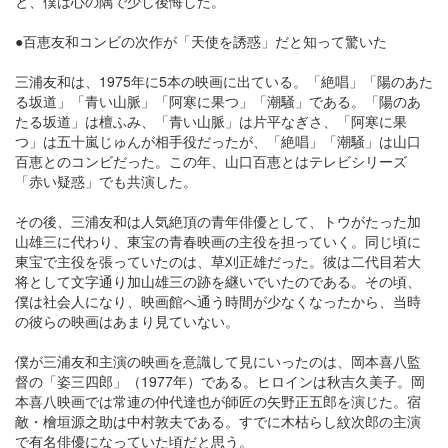
と、僕は心の隅で少し後悔した。
●百恵友和コンビの次作が「天使を誘惑」だと知って驚いた
三浦友和は、1975年に5本の映画に出ている。「絶唱」「陽のあた
る坂道」「青い山脈」「阿寒に果つ」「潮騒」である。「陽のあ
たる坂道」は檀ふみ、「青い山脈」は片平なぎさ、「阿寒に果
つ」は五十嵐じゅんが相手役だったが、「絶唱」「潮騒」は山口
百恵とのコンビだった。この年、山口百恵とはテレビシリーズ
「赤い疑惑」でも共演した。
その後、三浦友和は人気絶頂の青年俳優として、トウがたった加
山雄三に代わり、東宝の青春映画の主役を担っていく。同じ頃に
東宝で主役を張っていたのは、草刈正雄だった。彼は二代目若大
将として文字通り加山雄三の跡を継いでいたのである。その頃、
僕は社会人になり、映画館へ通う時間が少なくなったから、当時
の彼らの映画はあまり見ていない。
僕が三浦友和主演の映画を意識して見にいったのは、岡本喜八監
督の「姿三四郎」（1977年）である。ヒロインは秋吉久美子。岡
本喜八映画では常連の仲代達也が師匠の矢野正五郎を演じた。宿
敵・檜垣源之助は中村敦夫である。すでに木枯らし紋次郎の主演
で有名俳優になっていた頃だと思う。