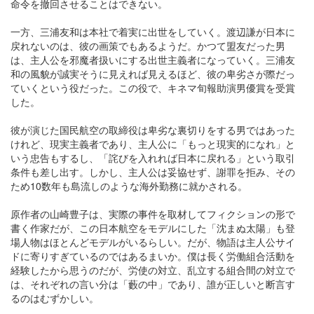
命令を撤回させることはできない。
一方、三浦友和は本社で着実に出世をしていく。渡辺謙が日本に
戻れないのは、彼の画策でもあるようだ。かつて盟友だった男
は、主人公を邪魔者扱いにする出世主義者になっていく。三浦友
和の風貌が誠実そうに見えれば見えるほど、彼の卑劣さが際だっ
ていくという役だった。この役で、キネマ旬報助演男優賞を受賞
した。
彼が演じた国民航空の取締役は卑劣な裏切りをする男ではあった
けれど、現実主義者であり、主人公に「もっと現実的になれ」と
いう忠告もするし、「詫びを入れれば日本に戻れる」という取引
条件も差し出す。しかし、主人公は妥協せず、謝罪を拒み、その
ため10数年も島流しのような海外勤務に就かされる。
原作者の山崎豊子は、実際の事件を取材してフィクションの形で
書く作家だが、この日本航空をモデルにした「沈まぬ太陽」も登
場人物はほとんどモデルがいるらしい。だが、物語は主人公サイ
ドに寄りすぎているのではあるまいか。僕は長く労働組合活動を
経験したから思うのだが、労使の対立、乱立する組合間の対立で
は、それぞれの言い分は「藪の中」であり、誰が正しいと断言す
るのはむずかしい。