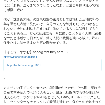
たさというつもりはないし、そんな感情ではない。どちらかと言
えば「ああ、遠くまできてしまったなあ」と過去を振り返って抱
く感慨に近い。
僕が「沈まぬ太陽」の国民航空の役員として登場した三浦友和の
年を重ねた表情に見たのは、自分のそんな気持ちだったのかもし
れない。会社の利益を考えれば、働いている人には我慢してもら
うこともある...。どんな組織にも、耳に痛いことを言う人間は必要
なのだと痛感する日々だが、働く人間に我慢を強いる以上、己の
保身だけには走るまいと言い聞かせている。
【そごう・すすむ】sogo@mbf.nifty.com <
http://twitter.com/sogo1951
http://twitter.com/sogo1951
>
カミサンの手術に立ち会った。2時間かかったが、その間、家族待
合室で本を読んでも頭に入らない。最近は病院内でも携帯電話が
使えるので、ポケットWi-FiをとばしてiPadでメールチェックした
り、ツイッターをチェックして時間を潰した。Gメールで会社のメ