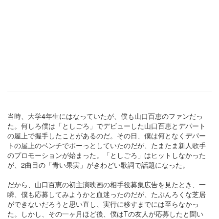
当時、大学4年生にはなっていたが、僕も山口百恵のファンだっ
た。何しろ僕は「としごろ」でデビューした山口百恵とデパート
の屋上で握手したことがあるのだ。その日、僕は何となくデパー
トの屋上のベンチでボーっとしていたのだが、たまたま新人歌手
のプロモーションが始まった。「としごろ」はヒットしなかった
が、2曲目の「青い果実」がきわどい歌詞で話題になった。
だから、山口百恵の初主演映画の相手役募集広告を見たとき、一
瞬、僕も応募してみようかと血迷ったのだが、たぶんろくな芝居
ができないだろうと思い直し、実行に移すまでには至らなかっ
た。しかし、その一ヶ月ほど後、僕はTの友人が応募したと聞い