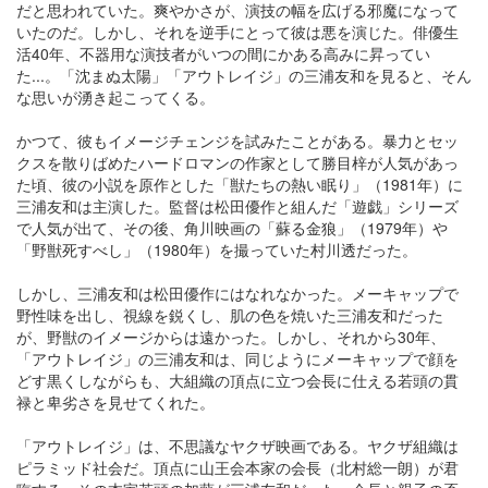
だと思われていた。爽やかさが、演技の幅を広げる邪魔になって
いたのだ。しかし、それを逆手にとって彼は悪を演じた。俳優生
活40年、不器用な演技者がいつの間にかある高みに昇ってい
た...。「沈まぬ太陽」「アウトレイジ」の三浦友和を見ると、そん
な思いが湧き起こってくる。
かつて、彼もイメージチェンジを試みたことがある。暴力とセッ
クスを散りばめたハードロマンの作家として勝目梓が人気があっ
た頃、彼の小説を原作とした「獣たちの熱い眠り」（1981年）に
三浦友和は主演した。監督は松田優作と組んだ「遊戯」シリーズ
で人気が出て、その後、角川映画の「蘇る金狼」（1979年）や
「野獣死すべし」（1980年）を撮っていた村川透だった。
しかし、三浦友和は松田優作にはなれなかった。メーキャップで
野性味を出し、視線を鋭くし、肌の色を焼いた三浦友和だった
が、野獣のイメージからは遠かった。しかし、それから30年、
「アウトレイジ」の三浦友和は、同じようにメーキャップで顔を
どす黒くしながらも、大組織の頂点に立つ会長に仕える若頭の貫
禄と卑劣さを見せてくれた。
「アウトレイジ」は、不思議なヤクザ映画である。ヤクザ組織は
ピラミッド社会だ。頂点に山王会本家の会長（北村総一朗）が君