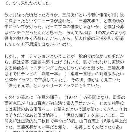
て、少し呆れたのだった。
数ヶ月経った頃だったろうか。三浦友和という若い俳優が相手役
に決まったというニュースが流れた。「三浦友和？」と僕の頭の
中にランプが灯った。だってプロの俳優じゃないか、と僕は公募
はインチキだったんだと思った。考えてみれば、Tの友人のような
役者の卵も多く応募しただろうから、新人俳優の三浦友和が応募
していても不思議ではなかったのだ。
しかし、オーディションということが一般的ではなかった頃だか
ら、僕は公募で話題を盛り上げておいて、裏でそれなりに実績の
ある俳優をキャスティングしたんじゃないかと疑った。三浦友和
はすでにテレビの「剣道一本」（「柔道一直線」の剣道版みたい
な30分ドラマ）で主演していたし、その後、僕がよく見ていた
「燃える兄弟」というシリーズドラマにも出ていた。
その年の暮れに「伊豆の踊子」（1974年）が公開になり、監督の
西河克巳が「山口百恵が初主演で素人同然だから、せめて相手役
には実績のある俳優を...」と望んだという話が伝わってきた。それ
はそうだよなあと僕は納得し、「伊豆の踊子」を見にいった。三
浦友和は正統的な二枚目で年令は23歳。山口百恵より8歳も年上だ
った。三浦友和が同い年だと知り、「応募しとくんだったなあ」