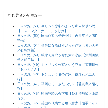
同じ著者の新着記事
日々の泡［53］ギリシャ悲劇のような私立探偵小説
【ロス・マクドナルド／さむけ】
日々の泡［52］国民作家の伝奇小説【吉川英治／鳴門
秘帖】
日々の泡［51］伯爵になるはずだった作家【赤い天使
／有馬頼義】
日々の泡［50］執念で完成させた大河小説【満州国演
義／船戸与一】
日々の泡［49］カトリック作家という存在【遠藤周作
／おバカさん】
日々の泡［48］トンという名の作家【彼岸花／里見
弴】
日々の泡［47］華麗なる一族だった？【硫黄島／菊村
到】
日々の泡［46］映画評論の金字塔【鈴木清順論／上島
春彦】
日々の泡［45］英国を代表する現代作家【贖罪／イア
ン・マキューアン】