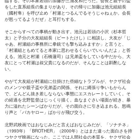
臨する。その本家若頭の加藤が三浦友和だった。会長と親子の盃
をした直系組長の集まりがあり、その帰りに加藤は池元組組長
（國村隼）を呼び止め「村瀬とつるんでるそうじゃねぇか。会長
が怒ってるようだぜ」と耳打ちする。
そこからすべての事柄が動き出す。池元は若頭の小沢（杉本哲
太）と子分の大友組組長（ビートたけし）に相談し、大友が「じ
ゃあ、村瀬組の事務所に拳銃でも撃ち込みますか」と言うと、
「村瀬組ともめてると本家に思わせるくらいでいいんだよ」と答
える。池元と村瀬（石橋蓮司）は兄弟盃をしている中だから、大
友にとって村瀬は叔父貴になるのだが、そんなことは斟酌しな
い。
やがて大友組が村瀬組に仕掛けた些細なトラブルが、ヤクザ社会
のメンツや親子盃や兄弟盃の関係、それに縄張り争いもからん
で、どんどん抜き差しならない事態にエスカレートしていく。そ
の経過を北野監督はじっくり描く。血なまぐさい場面が続き、暴
力に溢れたシーンばかりだが、その面白さに引き込まれる。怒鳴
り声と「バカヤロー」ばかりが飛び交う。
北野武映画ではおなじみだと言えばおなじみだが、「ソナチネ」
（1993年）「BROTHER」（2000年）とはまた違った面白さを持
つヤクザ映画になった。ここでは人間社会の本質を、ヤクザ社会