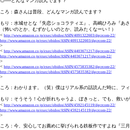
◎──どんなマンガ読んでます？
ころ：森さんは普段、どんなマンガ読んでます？
もり：水城せとな『失恋ショコラティエ』、高嶋ひろみ『あさ
（怖いのとか、むずかしいのとか、読みたくなーい！）
<
http://www.amazon.co.jp/exec/obidos/ASIN/4091322603/dgcrcom-22/
http://www.amazon.co.jp/exec/obidos/ASIN/4091322603/dgcrcom-22/
>
<
http://www.amazon.co.jp/exec/obidos/ASIN/4403671217/dgcrcom-22/
http://www.amazon.co.jp/exec/obidos/ASIN/4403671217/dgcrcom-22/
>
<
http://www.amazon.co.jp/exec/obidos/ASIN/4575835382/dgcrcom-22/
http://www.amazon.co.jp/exec/obidos/ASIN/4575835382/dgcrcom-22/
>
ころ：わかります。（笑）僕はリアル系の話読んだ時に、フィ
もり：そうそう！心が折れちゃうよ、ぽきっと。でも、救いが
<
http://www.amazon.co.jp/exec/obidos/ASIN/4592145119/dgcrcom-22/
http://www.amazon.co.jp/exec/obidos/ASIN/4592145119/dgcrcom-22/
>
ころ：今、安心してお薦めに挙げられる鉄板作ですよね『三