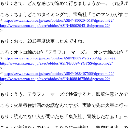
もり：さて、どんな感じで進めて行きましょうかー。（丸投げ
ころ：ちょうどこのタイミングで、宝島社「このマンガがすごい
<
http://www.amazon.co.jp/exec/obidos/ASIN/4800204518/dgcrcom-22/
http://www.amazon.co.jp/exec/obidos/ASIN/4800204518/dgcrcom-22/
>
もり：おっ。2013年度決定したんですね。
ころ：オトコ編の1位『テラフォーマーズ』、オンナ編の1位『
<
http://www.amazon.co.jp/exec/obidos/ASIN/B009VYGYSS/dgcrcom-22/
http://www.amazon.co.jp/exec/obidos/ASIN/B009VYGYSS/dgcrcom-22/
>
<
http://www.amazon.co.jp/exec/obidos/ASIN/4088467566/dgcrcom-22/
http://www.amazon.co.jp/exec/obidos/ASIN/4088467566/dgcrcom-22/
>
もり：うう。テラフォーマーズで検索すると、閲覧注意とかで
ころ：火星移住計画のお話なんですが、実験で先に火星に行っ
もり：読んでない人が聞いたら「集英社、冒険したなぁ！」って感
ころ：少年誌なんでねぇ。ちなみに一昨年は、筋肉むき出しの