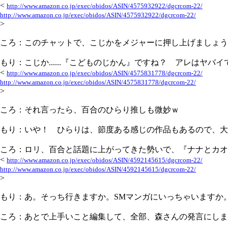
<
http://www.amazon.co.jp/exec/obidos/ASIN/4575932922/dgcrcom-22/
http://www.amazon.co.jp/exec/obidos/ASIN/4575932922/dgcrcom-22/
>
ころ：このチャットで、こじかをメジャーに押し上げましょう
もり：こじか......『こどものじかん』ですね？ アレはヤバ
<
http://www.amazon.co.jp/exec/obidos/ASIN/4575831778/dgcrcom-22/
http://www.amazon.co.jp/exec/obidos/ASIN/4575831778/dgcrcom-22/
>
ころ：それ言ったら、百合のひらり推しも微妙ｗ
もり：いや！ ひらりは、節度ある感じの作品もあるので、大
ころ：ロリ、百合と話題に上がってきた勢いで、『ナナとカオ
<
http://www.amazon.co.jp/exec/obidos/ASIN/4592145615/dgcrcom-22/
http://www.amazon.co.jp/exec/obidos/ASIN/4592145615/dgcrcom-22/
>
もり：あ。そっち行きますか。SMマンガにいっちゃいますか
ころ：あとで上手いこと編集して、全部、森さんの発言にしま