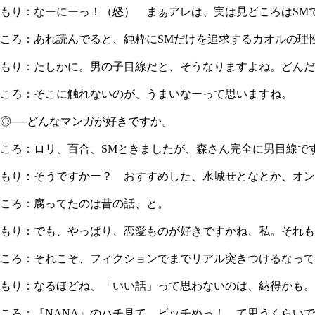
もり：なーにーっ！（怒） まぁアレは、実は見どころはSM
ころ：あれ読んでると、純粋にSMだけを追求するカオルの理
もり：たしかに。男の子目線だと、そうなりますよね。どんだ
ころ：そこに触れないのが、うまいなーって思いますね。
◎──どんなマンガが好きですか。
ころ：ロリ、百合、SMときましたが、森さん完全に男目線で
もり：そうですかー？ おすすめした、水城せとなとか、オンナ
ころ：腐ってたのは昔の話、と。
もり：でも、やっぱり、恋愛ものが好きですかね、私。それも
ころ：それこそ、フィクションでまでリアル突きつけるなって
もり：なるほどね、「いい話」って思わないのは、納得かも。
ころ：『NANA』のハチ見て、ビッチめっ！ て思うくらい