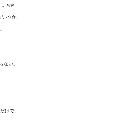
。ww
というか。
。
らない。
だけで。