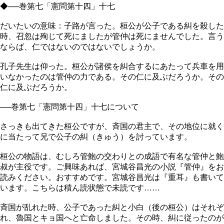
◆──巻第七「憲問第十四」十七
だいたいの意味：子路が言った。桓公が公子である糾を殺した
時、召忽は殉じて死にましたが管仲は死にませんでした。言う
ならば、仁ではないのではないでしょうか。
孔子先生は仰った。桓公が諸侯を糾合するにあたって兵車を用
いなかったのは管仲の力である。その仁に及ぶだろうか。その
仁に及ぶだろうか。
──巻第七「憲問第十四」十七について
さっきも出てきた桓公ですが、斉国の君主で、その地位に就く
に当たって兄で公子の糾（きゅう）を討っています。
桓公の物語は、むしろ管鮑の交わりとの成語で有名な管仲と鮑
叔が主役です。ご興味あれば、宮城谷昌光の小説『管仲』をお
読みください。おすすめです。宮城谷昌光は『重耳』も書いて
います。こちらは積ん読状態で未読です……
斉国が乱れた時、公子であった糾と小白（後の桓公）はそれぞ
れ、魯国とキョ国へと亡命しました。その時、糾に従ったのが