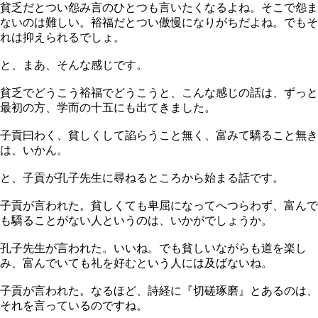
貧乏だとつい怨み言のひとつも言いたくなるよね。そこで怨ま
ないのは難しい。裕福だとつい傲慢になりがちだよね。でもそ
れは抑えられるでしょ。
と、まあ、そんな感じです。
貧乏でどうこう裕福でどうこうと、こんな感じの話は、ずっと
最初の方、学而の十五にも出てきました。
子貢曰わく、貧しくして諂らうこと無く、富みて驕ること無き
は、いかん。
と、子貢が孔子先生に尋ねるところから始まる話です。
子貢が言われた。貧しくても卑屈になってへつらわず、富んで
も驕ることがない人というのは、いかがでしょうか。
孔子先生が言われた。いいね。でも貧しいながらも道を楽し
み、富んでいても礼を好むという人には及ばないね。
子貢が言われた。なるほど、詩経に『切磋琢磨』とあるのは、
それを言っているのですね。