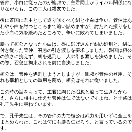
管仲、小白に従ったのが鮑叔で、主君同士がライバル関係にな
りながらも、この二人は親友でした。
後に斉国に君主として返り咲くべく糾と小白は争い、管仲はあ
わや小白を討つところまで追い詰めますが、討たれた振りをし
た小白に気を緩めたところで、争いに敗れてしまいました。
勝って桓公となった小白は、魯に逃げ込んだ糾の処刑と、糾に
付き従った管仲、召忽の引き渡しを要求しました。魯国は桓公
の強さに抗えず、糾を処刑し二人の引き渡しを決めました。そ
の際、召忽は拘束される前に自決しました。
桓公は、管仲を処刑しようとしますが、鮑叔が管仲の登用、そ
れも宰相としての重用を薦め、桓公はそれに従いました。
この時の話をもって、主君に殉じた召忽と違って生きながら
え、さらに相手に仕えた管仲は仁ではないですよね、と子路は
孔子先生に尋ねています。
で、孔子先生は、その管仲の力で桓公は武力を用いずに全土を
まとめられた、これは何にも勝る仁だろう、と言っているので
す。