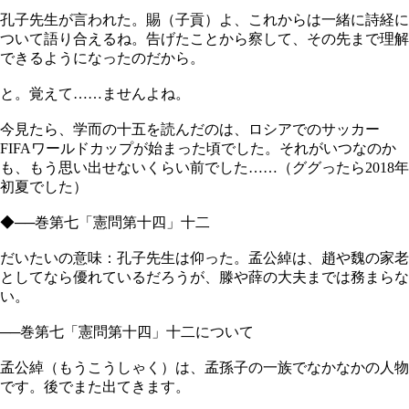
孔子先生が言われた。賜（子貢）よ、これからは一緒に詩経に
ついて語り合えるね。告げたことから察して、その先まで理解
できるようになったのだから。
と。覚えて……ませんよね。
今見たら、学而の十五を読んだのは、ロシアでのサッカー
FIFAワールドカップが始まった頃でした。それがいつなのか
も、もう思い出せないくらい前でした……（ググったら2018年
初夏でした）
◆──巻第七「憲問第十四」十二
だいたいの意味：孔子先生は仰った。孟公綽は、趙や魏の家老
としてなら優れているだろうが、滕や薛の大夫までは務まらな
い。
──巻第七「憲問第十四」十二について
孟公綽（もうこうしゃく）は、孟孫子の一族でなかなかの人物
です。後でまた出てきます。