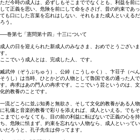
ただ今時の成人は、必ずしもそこまででなくとも、利益を前に
して正義を思い、危険を前にして命をささげ、昔の約束であっ
ても口にした言葉を忘れはしない、それもまた成人といえるだ
ろう。
──巻第七「憲問第十四」十三について
成人の日を迎えられた新成人のみなさま、おめでとうございま
す。
ここでいう成人とは、完成した人、です。
臧武仲（ぞうぶちゅう）、公綽（こうしゃく）、卞荘子（べん
そうし）は当時、ひとかどの人物として魯国で名の通った人で
す。冉求はあの門人の冉求です。ここでいう芸というのは、文
化的教養のことです。
一流どころに並ぶ知勇と無欲さ、そして文化的教養がある人物
に礼儀と音楽的教養で彩りを添えれば、成人といえる。でもそ
こまでじゃなくても、目の前の利益に転ばないで正義の心を持
ち、危険に怯まず、約束を忘れない人物なら、成人といってい
いだろうと、孔子先生は仰ってます。