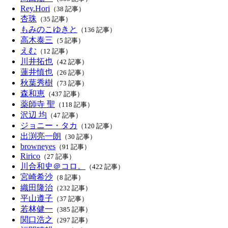
Rey.Hori
（38 記事）
杏珠
（35 記事）
もみのこゆきと
（136 記事）
高木泰三
（5 記事）
えむ
（12 記事）
川井拓也
（42 記事）
蓮井慎也
（26 記事）
秋葉秀樹
（73 記事）
森和恵
（437 記事）
薬師寺 聖
（118 記事）
沢辺 均
（47 記事）
ジョニー・タカ
（120 記事）
出渕亮一朗
（30 記事）
browneyes
（91 記事）
Ririco
（27 記事）
川合和史＠コロ。
（422 記事）
宮崎希沙
（8 記事）
織田隆治
（232 記事）
平山遵子
（37 記事）
若林健一
（385 記事）
関口浩之
（297 記事）