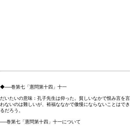
◆──巻第七「憲問第十四」十一
だいたいの意味：孔子先生は仰った。貧しいなかで恨み言を言
わないのは難しいが、裕福ななかで傲慢にならないことはでき
るだろう。
──巻第七「憲問第十四」十一について