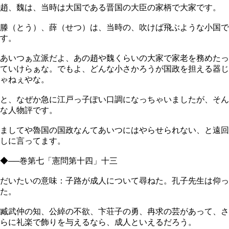
趙、魏は、当時は大国である晋国の大臣の家柄で大家です。
滕（とう）、薛（せつ）は、当時の、吹けば飛ぶような小国で
す。
あいつぁ立派だよ、あの趙や魏くらいの大家で家老を務めたっ
ていけらぁな。でもよ、どんな小さかろうが国政を担える器じ
ゃねぇやな。
と、なぜか急に江戸っ子ぽい口調になっちゃいましたが、そん
な人物評です。
ましてや魯国の国政なんてあいつにはやらせられない、と遠回
しに言ってます。
◆──巻第七「憲問第十四」十三
だいたいの意味：子路が成人について尋ねた。孔子先生は仰っ
た。
臧武仲の知、公綽の不欲、卞荘子の勇、冉求の芸があって、さ
らに礼楽で飾りを与えるなら、成人といえるだろう。