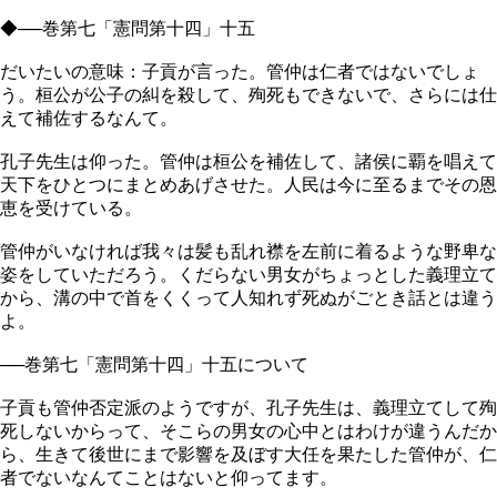
◆──巻第七「憲問第十四」十五
だいたいの意味：子貢が言った。管仲は仁者ではないでしょ
う。桓公が公子の糾を殺して、殉死もできないで、さらには仕
えて補佐するなんて。
孔子先生は仰った。管仲は桓公を補佐して、諸侯に覇を唱えて
天下をひとつにまとめあげさせた。人民は今に至るまでその恩
恵を受けている。
管仲がいなければ我々は髪も乱れ襟を左前に着るような野卑な
姿をしていただろう。くだらない男女がちょっとした義理立て
から、溝の中で首をくくって人知れず死ぬがごとき話とは違う
よ。
──巻第七「憲問第十四」十五について
子貢も管仲否定派のようですが、孔子先生は、義理立てして殉
死しないからって、そこらの男女の心中とはわけが違うんだか
ら、生きて後世にまで影響を及ぼす大任を果たした管仲が、仁
者でないなんてことはないと仰ってます。