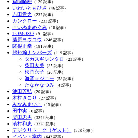
福間晴耕
（129 記事）
いわいともひさ
（46 記事）
吉田貴之
（237 記事）
カンクロー
（233 記事）
こいぬまめぐみ
（18 記事）
TOMOZO
（91 記事）
藤原ヨウコウ
（246 記事）
関根正幸
（181 記事）
超短編ナンバーズ
（119 記事）
タカスギシンタロ
（23 記事）
柴田友美
（35 記事）
松岡永子
（20 記事）
海音寺ジョー
（58 記事）
たなかなつみ
（4 記事）
池田芳弘
（20 記事）
木村きこり
（27 記事）
みなみまいこ
（15 記事）
田中実
（6 記事）
柴田忠男
（3247 記事）
濱村和恵
（3228 記事）
デジクリトーク（ゲスト）
（228 記事）
イベント案内
（643 記事）