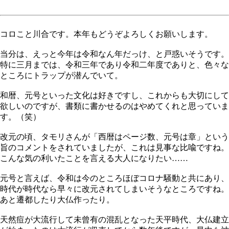
コロこと川合です。本年もどうぞよろしくお願いします。
当分は、えっと今年は令和なん年だっけ、と戸惑いそうです。
特に三月までは、令和三年であり令和二年度でありと、色々な
ところにトラップが潜んでいて。
和暦、元号といった文化は好きですし、これからも大切にして
欲しいのですが、書類に書かせるのはやめてくれと思っていま
す。（笑）
改元の頃、タモリさんが「西暦はページ数、元号は章」という
旨のコメントをされていましたが、これは見事な比喩ですね。
こんな気の利いたことを言える大人になりたい……
元号と言えば、令和は今のところほぼコロナ騒動と共にあり、
時代が時代なら早々に改元されてしまいそうなところですね。
あと遷都したり大仏作ったり。
天然痘が大流行して未曾有の混乱となった天平時代、大仏建立