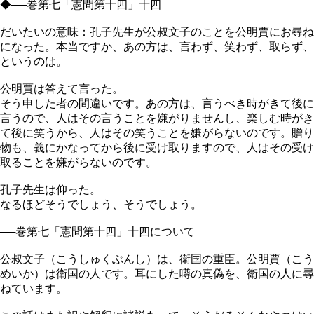
◆──巻第七「憲問第十四」十四
だいたいの意味：孔子先生が公叔文子のことを公明賈にお尋ね
になった。本当ですか、あの方は、言わず、笑わず、取らず、
というのは。
公明賈は答えて言った。
そう申した者の間違いです。あの方は、言うべき時がきて後に
言うので、人はその言うことを嫌がりませんし、楽しむ時がき
て後に笑うから、人はその笑うことを嫌がらないのです。贈り
物も、義にかなってから後に受け取りますので、人はその受け
取ることを嫌がらないのです。
孔子先生は仰った。
なるほどそうでしょう、そうでしょう。
──巻第七「憲問第十四」十四について
公叔文子（こうしゅくぶんし）は、衛国の重臣。公明賈（こう
めいか）は衛国の人です。耳にした噂の真偽を、衛国の人に尋
ねています。