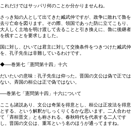
これだけではサッパリ何のことか分かりませんね。
さっき知の人として出てきた臧武仲ですが、政争に敗れて魯を
去り亡命を図ります。その際、領国であった防に立てこもり、
大人しく土地を明け渡して去ることと引き換えに、魯に後継者
を残すことを要求しました。
国に対し、ひいては君主に対して交換条件をつきつけた臧武仲
を、孔子先生は非難しているわけです。
◆──巻第七「憲問第十四」十六
だいたいの意味：孔子先生は仰った。晋国の文公は偽で正では
ない。斉国の桓公は正で偽ではない。
──巻第七「憲問第十四」十六について
ここも諸説あり、文公は奇策を得意とし、桓公は正攻法を得意
とする、という解釈がしっくりくるかな思います。二人合わせ
て「斉桓晋文」とも称される、春秋時代を代表する二人です
し。晋国の文公は、重耳という名のほうが通ってますね。