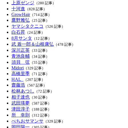
上原ゼンジ
（280 記事）
十河進
（828 記事）
GrowHair
（714 記事）
鷹野雅弘
（25 記事）
ヤマシタクニコ
（526 記事）
白石昇
（24 記事）
8月サンタ
（12 記事）
武 盾一郎＆山根康弘
（478 記事）
深川正英
（33 記事）
青池良輔
（34 記事）
須貝 弦
（55 記事）
Midori
（329 記事）
高橋里季
（71 記事）
HAL_
（207 記事）
齋藤浩
（567 記事）
松林あつし
（72 記事）
相子達也
（30 記事）
武田瑛夢
（587 記事）
津田淳子
（188 記事）
所 幸則
（312 記事）
べちおサマンサ
（329 記事）
岡田陽一
（305 記事）