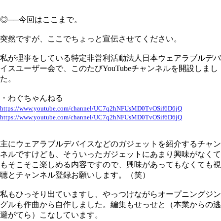
◎──今回はここまで。
突然ですが、ここでちょっと宣伝させてください。
私が理事をしている特定非営利活動法人日本ウェアラブルデバ
イスユーザー会で、このたびYouTubeチャンネルを開設しまし
た。
・わぐちゃんねる
https://www.youtube.com/channel/UC7q2hNFUsMD0TvOSif6D6jQ
https://www.youtube.com/channel/UC7q2hNFUsMD0TvOSif6D6jQ
主にウェアラブルデバイスなどのガジェットを紹介するチャン
ネルですけども、そういったガジェットにあまり興味がなくて
もそこそこ楽しめる内容ですので、興味があってもなくても視
聴とチャンネル登録お願いします。（笑）
私もひっそり出ていますし、やっつけながらオープニングジン
グルも作曲から自作しました。編集もせっせと（本業からの逃
避がてら）こなしています。