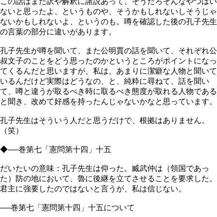
この話はまた訳や解釈に諸説あって、そうだろそんなやつはい
ないと思ったよ、というものや、そうかもしれないしそうじゃ
ないかもしれないよ、というのも。噂を確認した後の孔子先生
の言葉の部分に違いがあります。
孔子先生が噂を聞いて、また公明賈の話を聞いて、それぞれ公
叔文子のことをどう思ったのかというところがポイントになっ
てくるんだと思いますが、私は、あまりに潔癖な人物と聞いて
いるんだけど実際はどうなの、と、純粋に尋ねて、話を聞い
て、噂と違うが取るべき時に取るべき態度が取れる人物である
と聞き、改めて好感を持ったんじゃないかなと思っています。
孔子先生はそういう人だと思うだけで、根拠はありません。
（笑）
◆──巻第七「憲問第十四」十五
だいたいの意味：孔子先生は仰った。臧武仲は（領国であっ
た）防の地において、魯に後継を立てさせることを要求した。
君主に強要したのではないと言うが、私は信じない。
──巻第七「憲問第十四」十五について