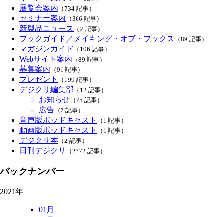
展覧会案内
（734 記事）
セミナー案内
（366 記事）
新製品ニュース
（2 記事）
ブックガイド／メイキング・オブ・ブックス
（89 記事）
マガジンガイド
（106 記事）
Webサイト案内
（89 記事）
募集案内
（91 記事）
プレゼント
（199 記事）
デジクリ編集部
（12 記事）
お知らせ
（25 記事）
広告
（2 記事）
音声版ポッドキャスト
（1 記事）
動画版ポッドキャスト
（1 記事）
デジクリ本
（2 記事）
日刊デジクリ
（2772 記事）
バックナンバー
2021年
01月