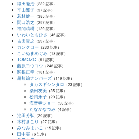
織田隆治
（232 記事）
平山遵子
（37 記事）
若林健一
（385 記事）
関口浩之
（297 記事）
福間晴耕
（129 記事）
いわいともひさ
（46 記事）
吉田貴之
（237 記事）
カンクロー
（233 記事）
こいぬまめぐみ
（18 記事）
TOMOZO
（91 記事）
藤原ヨウコウ
（246 記事）
関根正幸
（181 記事）
超短編ナンバーズ
（119 記事）
タカスギシンタロ
（23 記事）
柴田友美
（35 記事）
松岡永子
（20 記事）
海音寺ジョー
（58 記事）
たなかなつみ
（4 記事）
池田芳弘
（20 記事）
木村きこり
（27 記事）
みなみまいこ
（15 記事）
田中実
（6 記事）