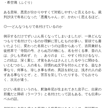
・希空璃（ふぐり）
ある意味、悪意が分かりやすくて対処しやすいと言えるかも。裁
判沙汰で有名になった「悪魔ちゃん」が、かわいく思えるほど。
◎──どんなつもりで名付けているのか
例示するだけでずいぶん長くなってしまいましたが、一体どんな
つもりで名付けているのか理解に苦しむものが多い。冒頭でも書
いたように、変わった名前というのは昔からあって、吉田兼好も
徒然草で「寺院の号、さらぬ万の物にも、名を付くる事、昔の人
は、少しも求めず、たゞ、ありのまゝに、やすく付けけるなり。
この比は、深く案じ、才覚をあらはさんとしたるやうに聞ゆる、
いとむつかし。人の名も、目慣れぬ文字を付かんとする、益なき
事なり。何事も、珍しき事を求め、異説を好むは、浅才の人の必
ずある事なりとぞ」と、苦言を呈していたりする。でもおそら
く、次元が違う。
ひどい名前というのも、釈迦牟尼が生まれてきた息子に、出家の
邪魔だと障碍（ラーフラ）と名付けたって説もある。でも伝承レ
ベルの話。