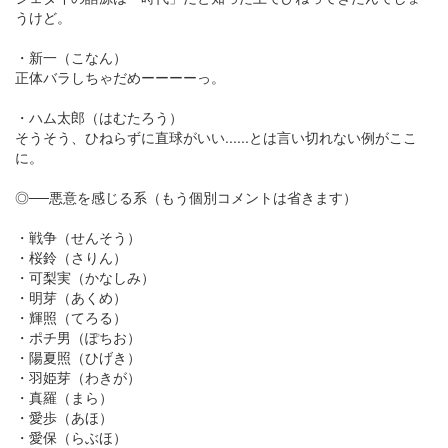
うけど。
・新一（こなん）
正体バラしちゃだめーーーーっ。
・ハム太郎（はむたろう）
そうそう、ひねらずに直球がいい......とは言い切れない例がここ
に。
◎──悪意を感じる系（もう個別コメントは省きます）
・戦争（せんそう）
・桜鈴（さりん）
・可梨実（かなしみ）
・明芽（あくめ）
・輝照（てろる）
・ポチ男（ぽちお）
・陽夏照（ひげき）
・羽姫芽（わきが）
・真羅（まら）
・愛歩（あほ）
・愛保（らぶほ）