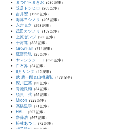
まつむらまきお
（580 記事）
笠居トシヒロ
（263 記事）
吉井宏
（1296 記事）
海津ヨシノリ
（406 記事）
永吉克之
（298 記事）
茂田カツノリ
（159 記事）
上原ゼンジ
（280 記事）
十河進
（828 記事）
GrowHair
（714 記事）
鷹野雅弘
（25 記事）
ヤマシタクニコ
（526 記事）
白石昇
（24 記事）
8月サンタ
（12 記事）
武 盾一郎＆山根康弘
（478 記事）
深川正英
（33 記事）
青池良輔
（34 記事）
須貝 弦
（55 記事）
Midori
（329 記事）
高橋里季
（71 記事）
HAL_
（207 記事）
齋藤浩
（567 記事）
松林あつし
（72 記事）
相子達也
（30 記事）