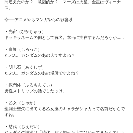
間違えたのか？ 意図的か？ マーズは火星。金星はヴィーナ
ス。
◎──アニメやらマンガやらの影響系
・光宙（ぴかちゅう）
キラキラネームの例として有名。本当に実在するんだろうか......
・白虹（しろっこ）
たぶん、ガンダムのあの人ですよね？
・明志石（あくしず）
たぶん、ガンダムのあの場所ですよね？
・振門体（ふるもんてぃ）
男性ストリップの話でしたっけ。
・乙女（しゃか）
聖闘士聖矢に出てくる乙女座のキャラがシャカって名前だからで
すね。
・慈代（じぇだい）
ジェダイの語源は「時代」だと知った上でひねってきたんでしょ