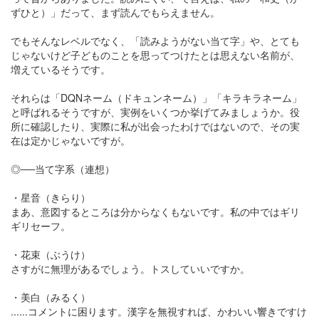
ずひと）」だって、まず読んでもらえません。
でもそんなレベルでなく、「読みようがない当て字」や、とても
じゃないけど子どものことを思ってつけたとは思えない名前が、
増えているそうです。
それらは「DQNネーム（ドキュンネーム）」「キラキラネーム」
と呼ばれるそうですが、実例をいくつか挙げてみましょうか。役
所に確認したり、実際に私が出会ったわけではないので、その実
在は定かじゃないですが。
◎──当て字系（連想）
・星音（きらり）
まあ、意図するところは分からなくもないです。私の中ではギリ
ギリセーフ。
・花束（ぶうけ）
さすがに無理があるでしょう。トスしていいですか。
・美白（みるく）
......コメントに困ります。漢字を無視すれば、かわいい響きですけ