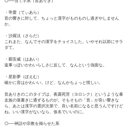
◎──当て字系（音ありき）
・帝愛（てぃあら）
音の響きに対して、ちょっと漢字がものものし過ぎやしません
か。
・沙羅汰（さらだ）
これまた、なんでその漢字をチョイスした。いやそれ以前にサラ
ダて。
・覇安威（はあい）
返事っぽいかわいらしさに反して、なんという強面な。
・星影夢（ぽえむ）
確かに音はかわいい。けど、なんかちょっと惜しい。
音ありきのこのタイプは、夜露死苦（ヨロシク）というような暴
走族の落書きに通ずるものが。そもそもの「音」が良い響きな
ら、あとは漢字の選択次第で、良い名前になると思うんですけど
ね。いい漢字がないなら、仮名でいいのに。
◎──神話や宗教を拗らせた系