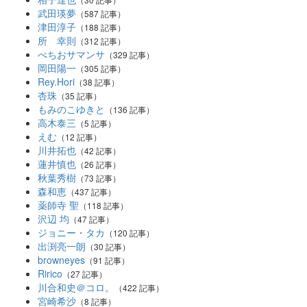
武田瑛夢
（587 記事）
津田淳子
（188 記事）
所 幸則
（312 記事）
べちおサマンサ
（329 記事）
岡田陽一
（305 記事）
Rey.Hori
（38 記事）
杏珠
（35 記事）
もみのこゆきと
（136 記事）
高木泰三
（5 記事）
えむ
（12 記事）
川井拓也
（42 記事）
蓮井慎也
（26 記事）
秋葉秀樹
（73 記事）
森和恵
（437 記事）
薬師寺 聖
（118 記事）
沢辺 均
（47 記事）
ジョニー・タカ
（120 記事）
出渕亮一朗
（30 記事）
browneyes
（91 記事）
Ririco
（27 記事）
川合和史＠コロ。
（422 記事）
宮崎希沙
（8 記事）