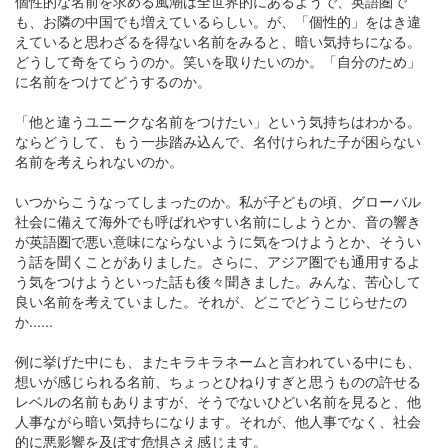
個性的な名前を求める風潮は全世界的にあるようで、英語圏で
も、お隣の中国でも増えているらしい。が、「個性的」をはき違
えていると思わざるを得ない名前をみると、暗い気持ちになる。
どうして奇をてらうのか。笑いを取りたいのか。「自分のため」
に名前をつけてどうするのか。
「他と違うユニークな名前をつけたい」という気持ちはわかる。
ならどうして、もう一歩踏み込んで、名付けられた子が困らない
名前を考えられないのか。
いつからこうなってしまったのか。私が子どもの頃、グローバル
社会に備えて海外でも呼ばれやすい名前にしようとか、音の響き
が英語圏で悪い意味にならないように気をつけようとか、そうい
う話を聞くことがありました。さらに、アジア圏でも通用するよ
う気をつけようといった話も後々聞きました。みんな、苦心して
良い名前を考えていました。それが、どこでどうこじらせたの
か......
例に挙げた中にも、またキラキラネームと言われている中にも、
想いが感じられる名前、ちょっとひねりすぎと思うものの許せる
レベルの名前もありますが、そうでないひどい名前を見ると、他
人事ながら暗い気持ちになります。それが、他人事でなく、社会
的に悪影響を及ぼす危惧さえ感じます。