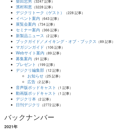
柴田忠男
（3247 記事）
濱村和恵
（3228 記事）
デジクリトーク（ゲスト）
（228 記事）
イベント案内
（643 記事）
展覧会案内
（734 記事）
セミナー案内
（366 記事）
新製品ニュース
（2 記事）
ブックガイド／メイキング・オブ・ブックス
（89 記事）
マガジンガイド
（106 記事）
Webサイト案内
（89 記事）
募集案内
（91 記事）
プレゼント
（199 記事）
デジクリ編集部
（12 記事）
お知らせ
（25 記事）
広告
（2 記事）
音声版ポッドキャスト
（1 記事）
動画版ポッドキャスト
（1 記事）
デジクリ本
（2 記事）
日刊デジクリ
（2772 記事）
バックナンバー
2021年