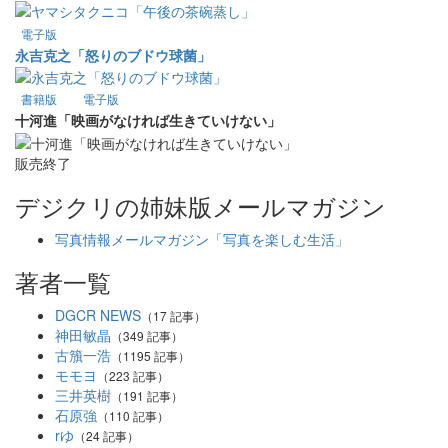
電子版
永吉克之「怒りのブドウ球菌」
書籍版
電子版
十河進「映画がなければ生きていけない」
販売終了
デジクリの姉妹版メールマガジン
写真情報メールマガジン「写真を楽しむ生活」
著者一覧
DGCR NEWS
（17 記事）
神田敏晶
（349 記事）
古籏一浩
（1195 記事）
モモヨ
（223 記事）
三井英樹
（191 記事）
石原強
（110 記事）
rゆ
（24 記事）