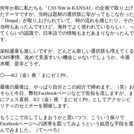
何年か前に私たちも「CSS Nite in KANSAI」の企画で取り上げ
たテーマですが、当時は題材の選択肢に挙がってもこなかった
「Drupal」が取り上げられていて、時の流れを感じたり。その
当時もあったんですけど、海外でよく使われているらしい、っ
てくらいの認識で、日本語での情報もまだあまりなかったんで
す。
栄枯盛衰も激しいですが、どんどん新しい選択肢も増えてくる
CMS事情、改めて見直すいい機会じゃないでしょうか。今週
水曜、是非どうぞ。
◎──8/2（金）夜「まにゼミP9」
最後の最後は、やっぱり自分とこの紹介で締めます。（笑）お
そらく今日、弊社Facebookページなどで告知を流しますが、ま
にフェス直前、8/2（金）夜「まにゼミP9」としてアクセシビ
リティのセミナーを開催します。
もうここで出してしまおうかと思いつつ、こういう振りで
Facebookページへの誘導を図ってみようという姑息な手段を選
んでみました。（てへぺろ）