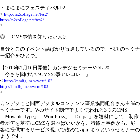
・まにまにフェスティバルP2
<
http://m2college.net/fes2/
http://m2college.net/fes2/
>
◎──CMS事情を知りたい人は
自分とこのイベント話ばかり毎週しているので、他所のセミナ
ー紹介をひとつ。
【2013年7月10日開催】カンデジセミナーVOL.20
「今さら聞けないCMSの事アレコレ！」
<
http://kandigi.net/event/103
http://kandigi.net/event/103
>
カンデジこと関西デジタルコンテンツ事業協同組合さん主催の
セミナーです。Webサイト制作でよく使われる3つのCMS、
「Movable Type」「WordPress」「Drupal」を題材にして、制作
者が何を基準にCMSを選べばいいかを、特徴と事例から、顧
客に提供するサービス視点で改めて考えようというセミナーの
ようです。