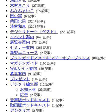
池田芳弘
（20 記事）
木村きこり
（27 記事）
みなみまいこ
（15 記事）
田中実
（6 記事）
柴田忠男
（3247 記事）
濱村和恵
（3228 記事）
デジクリトーク（ゲスト）
（228 記事）
イベント案内
（643 記事）
展覧会案内
（734 記事）
セミナー案内
（366 記事）
新製品ニュース
（2 記事）
ブックガイド／メイキング・オブ・ブックス
（89 記事）
マガジンガイド
（106 記事）
Webサイト案内
（89 記事）
募集案内
（91 記事）
プレゼント
（199 記事）
デジクリ編集部
（12 記事）
お知らせ
（25 記事）
広告
（2 記事）
音声版ポッドキャスト
（1 記事）
動画版ポッドキャスト
（1 記事）
デジクリ本
（2 記事）