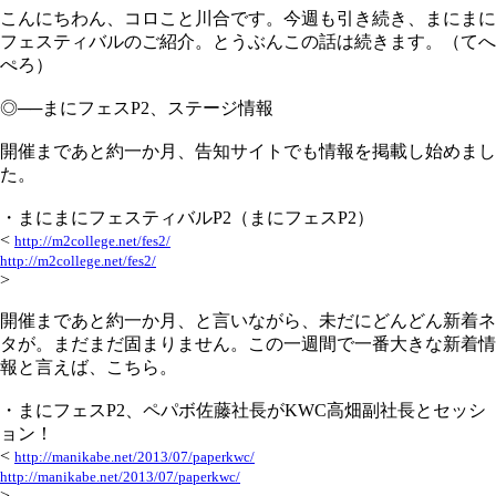
こんにちわん、コロこと川合です。今週も引き続き、まにまに
フェスティバルのご紹介。とうぶんこの話は続きます。（てへ
ぺろ）
◎──まにフェスP2、ステージ情報
開催まであと約一か月、告知サイトでも情報を掲載し始めまし
た。
・まにまにフェスティバルP2（まにフェスP2）
<
http://m2college.net/fes2/
http://m2college.net/fes2/
>
開催まであと約一か月、と言いながら、未だにどんどん新着ネ
タが。まだまだ固まりません。この一週間で一番大きな新着情
報と言えば、こちら。
・まにフェスP2、ペパボ佐藤社長がKWC高畑副社長とセッシ
ョン！
<
http://manikabe.net/2013/07/paperkwc/
http://manikabe.net/2013/07/paperkwc/
>