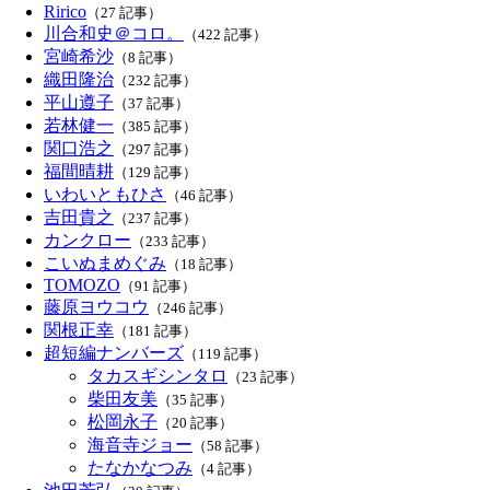
Ririco
（27 記事）
川合和史＠コロ。
（422 記事）
宮崎希沙
（8 記事）
織田隆治
（232 記事）
平山遵子
（37 記事）
若林健一
（385 記事）
関口浩之
（297 記事）
福間晴耕
（129 記事）
いわいともひさ
（46 記事）
吉田貴之
（237 記事）
カンクロー
（233 記事）
こいぬまめぐみ
（18 記事）
TOMOZO
（91 記事）
藤原ヨウコウ
（246 記事）
関根正幸
（181 記事）
超短編ナンバーズ
（119 記事）
タカスギシンタロ
（23 記事）
柴田友美
（35 記事）
松岡永子
（20 記事）
海音寺ジョー
（58 記事）
たなかなつみ
（4 記事）