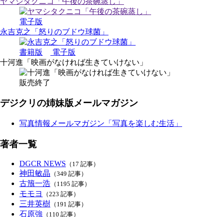
ヤマシタクニコ「午後の茶碗蒸し」
電子版
永吉克之「怒りのブドウ球菌」
書籍版
電子版
十河進「映画がなければ生きていけない」
販売終了
デジクリの姉妹版メールマガジン
写真情報メールマガジン「写真を楽しむ生活」
著者一覧
DGCR NEWS
（17 記事）
神田敏晶
（349 記事）
古籏一浩
（1195 記事）
モモヨ
（223 記事）
三井英樹
（191 記事）
石原強
（110 記事）