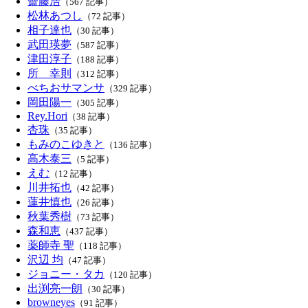
齋藤浩
（567 記事）
松林あつし
（72 記事）
相子達也
（30 記事）
武田瑛夢
（587 記事）
津田淳子
（188 記事）
所 幸則
（312 記事）
べちおサマンサ
（329 記事）
岡田陽一
（305 記事）
Rey.Hori
（38 記事）
杏珠
（35 記事）
もみのこゆきと
（136 記事）
高木泰三
（5 記事）
えむ
（12 記事）
川井拓也
（42 記事）
蓮井慎也
（26 記事）
秋葉秀樹
（73 記事）
森和恵
（437 記事）
薬師寺 聖
（118 記事）
沢辺 均
（47 記事）
ジョニー・タカ
（120 記事）
出渕亮一朗
（30 記事）
browneyes
（91 記事）