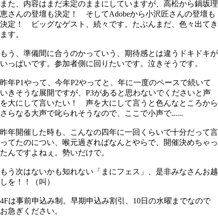
また、内容はまだ未定のままにしていますが、高松から鍋坂理
恵さんの登壇も決定！ そしてAdobeから小沢匠さんの登壇も
決定！ ビッグなゲスト、続々です。たぶんまだ、色々出てき
ます。
もう、準備間に合うのかっていう、期待感とは違うドキドキが
いっぱいです。参加者側に回りたいです。泣きそうです。
昨年P1やって、今年P2やってと、年に一度のペースで続いて
いきそうな展開ですが、P3があると思わないでくださいと声
を大にして言いたい！ 声を大にして言うと色んなところから
さらなる大声で叱られそうなので、ここで小声で......
昨年開催した時も、こんなの四年に一回くらいで十分だって言
ってたのについ、喉元過ぎればなんとやらで、開催決めちゃっ
たんですよねぇ。勢いだけで。
もう次はないかも知れない「まにフェス」、是非みなさんお越
しを！！（叫）
4Fは事前申込み制。早期申込み割引、10日の水曜までなので
お急ぎください。