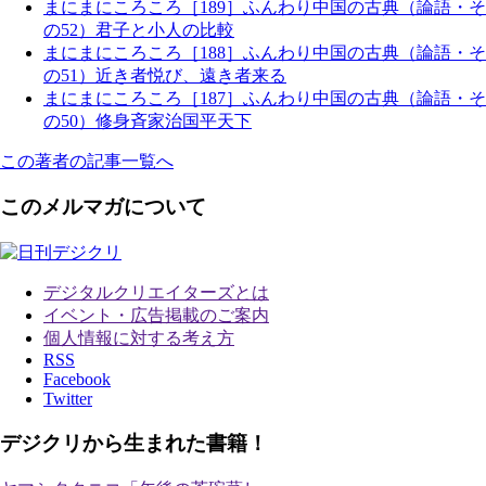
まにまにころころ［189］ふんわり中国の古典（論語・そ
の52）君子と小人の比較
まにまにころころ［188］ふんわり中国の古典（論語・そ
の51）近き者悦び、遠き者来る
まにまにころころ［187］ふんわり中国の古典（論語・そ
の50）修身斉家治国平天下
この著者の記事一覧へ
このメルマガについて
デジタルクリエイターズ
とは
イベント・広告掲載のご案内
個人情報に対する考え方
RSS
Facebook
Twitter
デジクリから生まれた書籍！