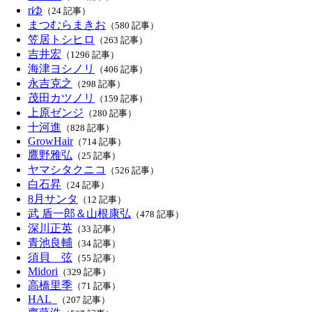
rゆ
（24 記事）
まつむらまきお
（580 記事）
笠居トシヒロ
（263 記事）
吉井宏
（1296 記事）
海津ヨシノリ
（406 記事）
永吉克之
（298 記事）
茂田カツノリ
（159 記事）
上原ゼンジ
（280 記事）
十河進
（828 記事）
GrowHair
（714 記事）
鷹野雅弘
（25 記事）
ヤマシタクニコ
（526 記事）
白石昇
（24 記事）
8月サンタ
（12 記事）
武 盾一郎＆山根康弘
（478 記事）
深川正英
（33 記事）
青池良輔
（34 記事）
須貝 弦
（55 記事）
Midori
（329 記事）
高橋里季
（71 記事）
HAL_
（207 記事）