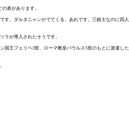
どの差があります。
た人です。ダルタニャンがでてくる、あれです。三銃士なのに四人
カツラが導入されたそうです。
ン国王フェリペ3世、ローマ教皇パウルス5世のもとに派遣した
。