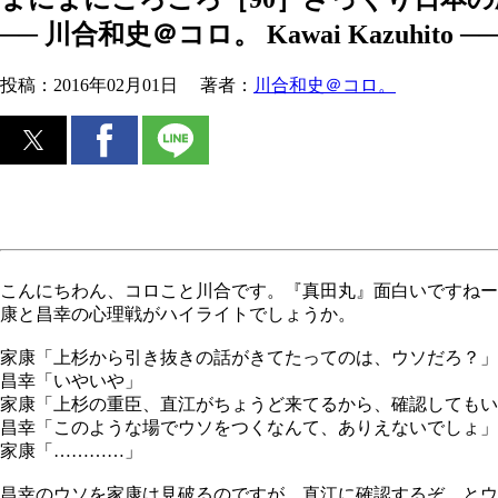
── 川合和史＠コロ。 Kawai Kazuhito ──
投稿：
2016年02月01日
著者：
川合和史＠コロ。
こんにちわん、コロこと川合です。『真田丸』面白いですねー
康と昌幸の心理戦がハイライトでしょうか。
家康「上杉から引き抜きの話がきてたってのは、ウソだろ？」
昌幸「いやいや」
家康「上杉の重臣、直江がちょうど来てるから、確認してもい
昌幸「このような場でウソをつくなんて、ありえないでしょ」
家康「…………」
昌幸のウソを家康は見破るのですが、直江に確認するぞ、とウ