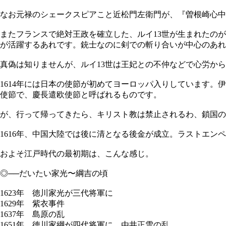
なお元禄のシェークスピアこと近松門左衛門が、『曽根崎心中』
またフランスで絶対王政を確立した、ルイ13世が生まれたのが
が活躍するあれです。銃士なのに剣での斬り合いが中心のあれ
真偽は知りませんが、ルイ13世は王妃との不仲などで心労か
1614年には日本の使節が初めてヨーロッパ入りしています。
使節で、慶長遣欧使節と呼ばれるものです。
が、行って帰ってきたら、キリスト教は禁止されるわ、鎖国の
1616年、中国大陸では後に清となる後金が成立。ラストエン
およそ江戸時代の最初期は、こんな感じ。
◎──だいたい家光〜綱吉の頃
1623年 徳川家光が三代将軍に
1629年 紫衣事件
1637年 島原の乱
1651年 徳川家綱が四代将軍に。由井正雪の乱