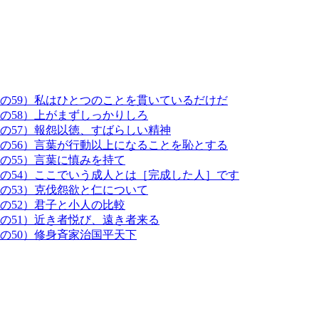
その59）私はひとつのことを貫いているだけだ
の58）上がまずしっかりしろ
の57）報怨以徳、すばらしい精神
その56）言葉が行動以上になることを恥とする
の55）言葉に慎みを持て
その54）ここでいう成人とは［完成した人］です
の53）克伐怨欲と仁について
の52）君子と小人の比較
の51）近き者悦び、遠き者来る
の50）修身斉家治国平天下