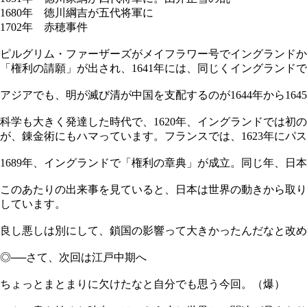
1680年 徳川綱吉が五代将軍に
1702年 赤穂事件
ピルグリム・ファーザーズがメイフラワー号でイングランドから
「権利の請願」が出され、1641年には、同じくイングランド
アジアでも、明が滅び清が中国を支配するのが1644年から1
科学も大きく発達した時代で、1620年、イングランドでは初の
が、錬金術にもハマっています。フランスでは、1623年にパ
1689年、イングランドで「権利の章典」が成立。同じ年、
このあたりの出来事を見ていると、日本は世界の動きから取り
しています。
良し悪しは別にして、鎖国の影響って大きかったんだなと改め
◎──さて、次回は江戸中期へ
ちょっとまとまりに欠けたなと自分でも思う今回。（爆）