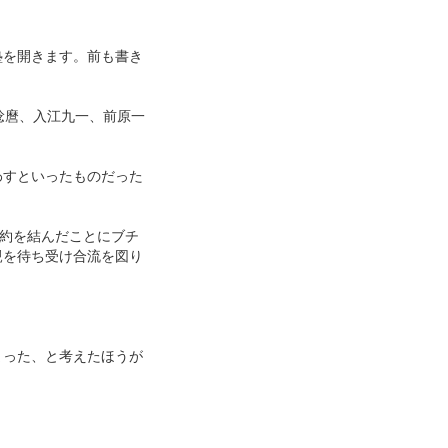
塾を開きます。前も書き
稔麿、入江九一、前原一
わすといったものだった
条約を結んだことにブチ
親を待ち受け合流を図り
まった、と考えたほうが