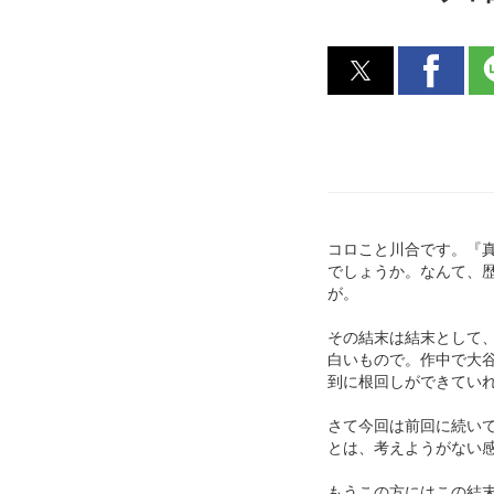
コロこと川合です。『
でしょうか。なんて、
が。
その結末は結末として
白いもので。作中で大
到に根回しができてい
さて今回は前回に続い
とは、考えようがない
もうこの方にはこの結