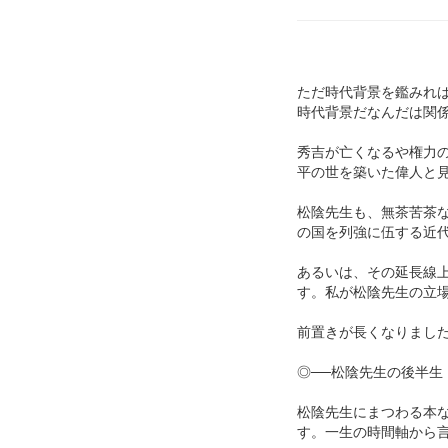
ただ時代背景を鑑みれ
時代背景だなんだは関
秀吉が亡くなるや権力
平の世を築いた偉人と
松陰先生も、無茶苦茶
の国を列強に伍する近
あるいは、その延長線
す。私が松陰先生の立
前置きが長くなりまし
◎──松陰先生の後半生
松陰先生にまつわる本
す。一生の時間軸から言