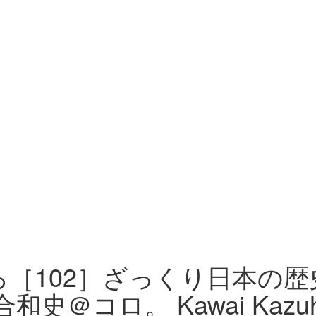
［102］ざっくり日本の歴
合和史＠コロ。 Kawai Kazuhi