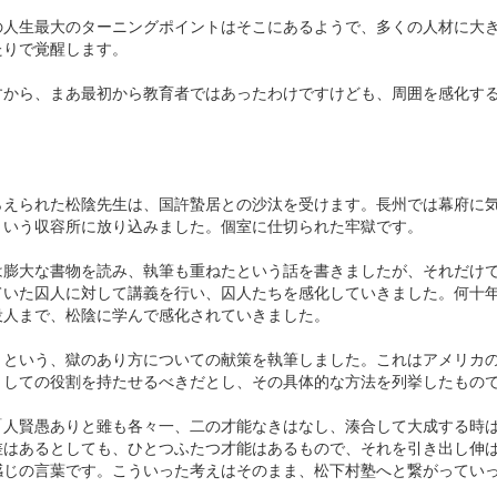
の人生最大のターニングポイントはそこにあるようで、多くの人材に大
たりで覚醒します。
すから、まあ最初から教育者ではあったわけですけども、周囲を感化す
らえられた松陰先生は、国許蟄居との沙汰を受けます。長州では幕府に
という収容所に放り込みました。個室に仕切られた牢獄です。
は膨大な書物を読み、執筆も重ねたという話を書きましたが、それだけ
ていた囚人に対して講義を行い、囚人たちを感化していきました。何十
役人まで、松陰に学んで感化されていきました。
」という、獄のあり方についての献策を執筆しました。これはアメリカ
としての役割を持たせるべきだとし、その具体的な方法を列挙したもの
「人賢愚ありと雖も各々一、二の才能なきはなし、湊合して大成する時
差はあるとしても、ひとつふたつ才能はあるもので、それを引き出し伸
感じの言葉です。こういった考えはそのまま、松下村塾へと繋がってい