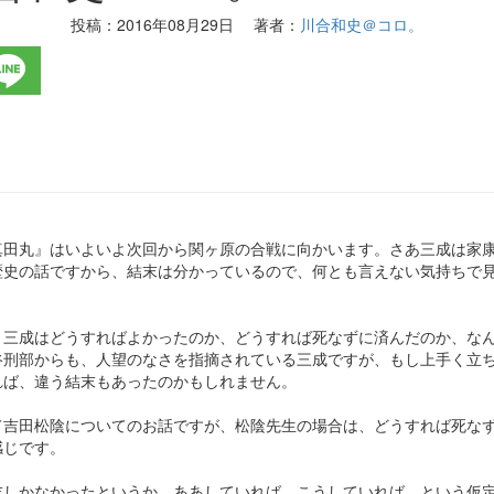
投稿：
2016年08月29日
著者：
川合和史＠コロ。
真田丸』はいよいよ次回から関ヶ原の合戦に向かいます。さあ三成は家
歴史の話ですから、結末は分かっているので、何とも言えない気持ちで
、三成はどうすればよかったのか、どうすれば死なずに済んだのか、な
谷刑部からも、人望のなさを指摘されている三成ですが、もし上手く立
れば、違う結末もあったのかもしれません。
て吉田松陰についてのお話ですが、松陰先生の場合は、どうすれば死な
感じです。
末しかなかったというか。ああしていれば、こうしていれば、という仮