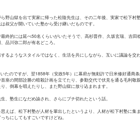
がら野山獄を出て実家に帰った松陰先生は、その二年後、実家で松下村
元は叔父が開いていた塾から受け継いだものです。
で最終的には延べ50名くらいがいたそうで、高杉晋作、久坂玄瑞、吉田
朋、品川弥二郎が有名どころ。
講するようなスタイルではなく、生活を共にしながら、互いに議論を交
に開いたのですが、翌1858年（安政5年）に幕府が無勅許で日米修好通商
中首座の間部詮勝の暗殺計画を立てたり、参勤交代で伏見を通る毛利敬
たり、倒幕を唱えたりし、また野山獄に放り込まれます。
先生、塾生になだめ諭され、さらにブチ切れたという話。
を思えば、松下村塾が人材を輩出したというより、人材が松下村塾に集
どっちにしてもすごいですけどね。