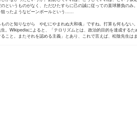
だのというものがなく、ただひたすらに己の誠に従っての直球勝負のみ
を狙ったようなビーンボールという……
るものと知りながら やむにやまれぬ大和魂」ですね。打算も何もない
生。Wikipediaによると、「テロリズムとは、政治的目的を達成する
すること。またそれを認める主義」とあり、これで言えば、松陰先生は