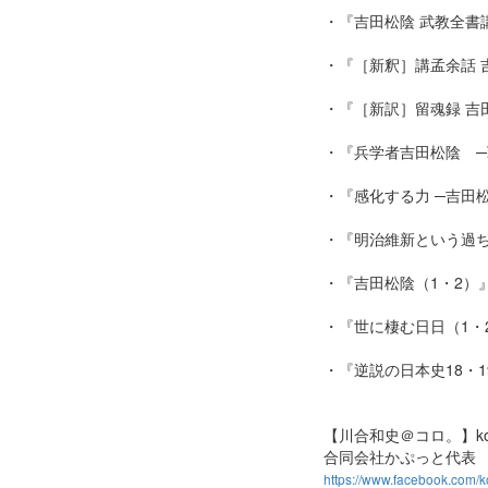
・『吉田松陰 武教全書
・『［新釈］講孟余話 
・『［新訳］留魂録 吉
・『兵学者吉田松陰 
・『感化する力 ─吉田
・『明治維新という過
・『吉田松陰（1・2）
・『世に棲む日日（1・
・『逆説の日本史18・
【川合和史＠コロ。】koro@
合同会社かぷっと代表
https://www.facebook.com/