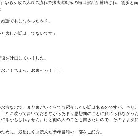
、いわゆる安政の大獄の流れで攘夷運動家の梅田雲浜が捕縛され、雲浜と
た。
らぬ話でもしなかったか？」
かと大した話はしてないです」
暗殺を計画していました」
、おい！ちょっ、おまっっ！！！」
いお方なので、まだまだいくらでも紹介したい話はあるのですが、キリ
。二回に渡って書いておきながらあまり思想面のことに触れられなかっ
っ張るかもしれません。けど他の人のことも書きたいので、そのまま次
のために、最後に今回読んだ参考書籍の一部をご紹介。