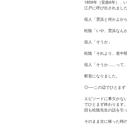
1859年（安政6年）
江戸に呼び出されまし
役人「雲浜と何かよか
松陰「いや、雲浜なん
役人「そうか」
松陰「それより、老中
役人「そうか……って
斬首になりました。
◎──この辺でひとまず
エピソードに事欠かな
でひとまず終わります
回も松陰先生の話を引
そのまま次に移った時