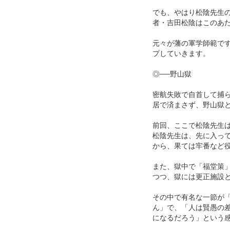
でも、やはり松陰先生
者・吉田松陰はこのあ
元々が藩の軍学師範で
プしていきます。
◎──野山獄
密航失敗で自首して捕
居で済まさず、野山獄
前回、ここで松陰先生
松陰先生は、先に入っ
から、果ては牢番など
また、獄中で「福堂策
つつ、獄には更正施設
その中で有名な一節が
ん」で、「人は賢愚の
になるだろう」という