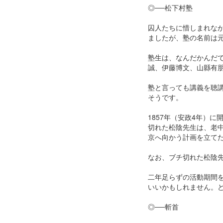
◎──松下村塾
囚人たちに惜しまれな
ましたが、塾の名前は
塾生は、なんだかんだ
誠、伊藤博文、山縣有
塾と言っても講義を聴
そうです。
1857年（安政4年）
切れた松陰先生は、老
京へ向かう計画を立て
なお、ブチ切れた松陰
二年足らずの活動期間
いいかもしれません。
◎──斬首