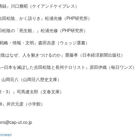
講録』川口雅昭（ケイアンドケイプレス）
吉田松陰、かく語りき』松浦光修（PHP研究所）
田松陰の「死生観」』松浦光修（PHP研究所）
─戦略・情報・文明』森田吉彦（ウェッジ選書）
松陰はなぜ、人を魅きつけるのか』齋藤孝（日本経済新聞出版社）
ち─日本を滅ぼした吉田松陰と長州テロリスト』原田伊織（毎日ワンズ）
』山岡荘八（山岡荘八歴史文庫）
2・3）』司馬遼太郎（文春文庫）
19』井沢元彦（小学館）
cap-ut.co.jp
korowan