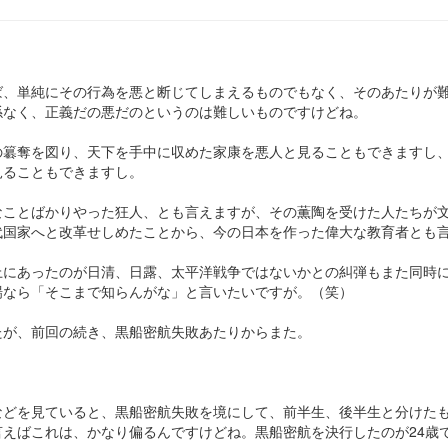
ば、単純にその行為を悪と断じてしまえるものでもなく、そのあたりが
係なく、正義だの悪だのというのは難しいものですけどね。
の簒奪を図り、天下を手中に収めた家康を悪人と見ることもできますし
見ることもできますし。
なことばかりやった狂人、とも言えますが、その薫陶を受けた人たちが
代国家へと改革せしめたことから、今の日本を作った偉大な教育者とも
上にあったのが日清、日露、太平洋戦争ではないかとの糾弾もまた同時
場なら「そこまで知らんがな」と言いたいですが。（笑）
たが、前回の続き、黒船密航失敗あたりからまた。
などを見ていると、黒船密航失敗を境にして、前半生、後半生と分けた
えばこれは、かなり偏るんですけどね。黒船密航を決行したのが24歳で