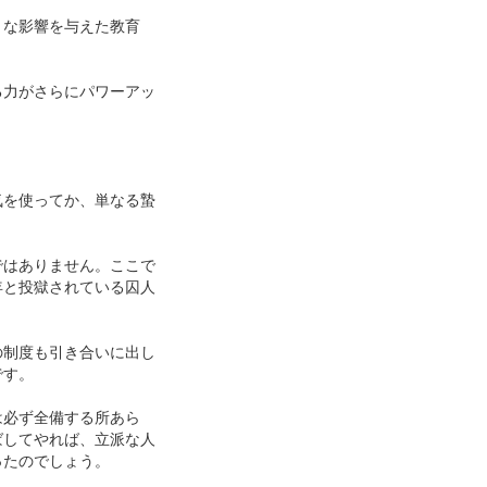
きな影響を与えた教育
る力がさらにパワーアッ
気を使ってか、単なる蟄
ではありません。ここで
年と投獄されている囚人
の制度も引き合いに出し
です。
は必ず全備する所あら
ばしてやれば、立派な人
ったのでしょう。