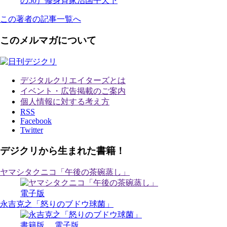
の50）修身斉家治国平天下
この著者の記事一覧へ
このメルマガについて
デジタルクリエイターズ
とは
イベント・広告掲載のご案内
個人情報に対する考え方
RSS
Facebook
Twitter
デジクリから生まれた書籍！
ヤマシタクニコ「午後の茶碗蒸し」
電子版
永吉克之「怒りのブドウ球菌」
書籍版
電子版