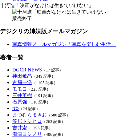
十河進「映画がなければ生きていけない」
販売終了
デジクリの姉妹版メールマガジン
写真情報メールマガジン「写真を楽しむ生活」
著者一覧
DGCR NEWS
（17 記事）
神田敏晶
（349 記事）
古籏一浩
（1195 記事）
モモヨ
（223 記事）
三井英樹
（191 記事）
石原強
（110 記事）
rゆ
（24 記事）
まつむらまきお
（580 記事）
笠居トシヒロ
（263 記事）
吉井宏
（1296 記事）
海津ヨシノリ
（406 記事）