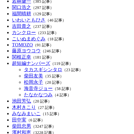
若林健一
（385 記事）
関口浩之
（297 記事）
福間晴耕
（129 記事）
いわいともひさ
（46 記事）
吉田貴之
（237 記事）
カンクロー
（233 記事）
こいぬまめぐみ
（18 記事）
TOMOZO
（91 記事）
藤原ヨウコウ
（246 記事）
関根正幸
（181 記事）
超短編ナンバーズ
（119 記事）
タカスギシンタロ
（23 記事）
柴田友美
（35 記事）
松岡永子
（20 記事）
海音寺ジョー
（58 記事）
たなかなつみ
（4 記事）
池田芳弘
（20 記事）
木村きこり
（27 記事）
みなみまいこ
（15 記事）
田中実
（6 記事）
柴田忠男
（3247 記事）
濱村和恵
（3228 記事）