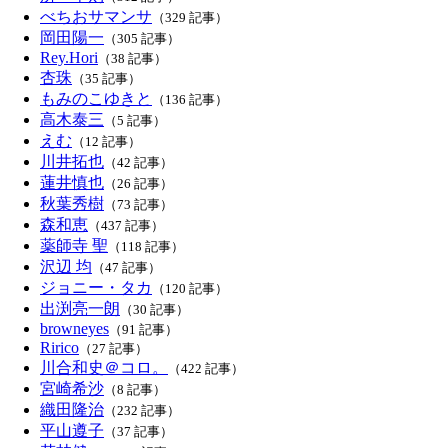
べちおサマンサ
（329 記事）
岡田陽一
（305 記事）
Rey.Hori
（38 記事）
杏珠
（35 記事）
もみのこゆきと
（136 記事）
高木泰三
（5 記事）
えむ
（12 記事）
川井拓也
（42 記事）
蓮井慎也
（26 記事）
秋葉秀樹
（73 記事）
森和恵
（437 記事）
薬師寺 聖
（118 記事）
沢辺 均
（47 記事）
ジョニー・タカ
（120 記事）
出渕亮一朗
（30 記事）
browneyes
（91 記事）
Ririco
（27 記事）
川合和史＠コロ。
（422 記事）
宮崎希沙
（8 記事）
織田隆治
（232 記事）
平山遵子
（37 記事）