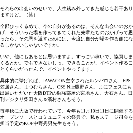
それらの出会いのせいで、人生踏み外してきた感じも若干あり
ますけど。（笑）
全部ひっくるめて、今の自分があるのは、そんな出会いのおか
げ、そういった場を作ってきてくれた先輩たちのおかげって思
ったら、その恩を返すためには、今度は自分が場を作る側にな
るしかないじゃないですか。
いや、他にもあるとは思いますよ。すっごい稼いで、協賛しま
くるとか。でもできないしっ。できることが、イベント作るこ
とくらいだったんで、イベントやってます。
具体的に挙げれば、JAWACON主宰されたルンパロさん、FPS
笠居さん、まつむらさん、CSS Nite鷹野さん、まにフェスにも
出展いただいた大阪DTPの勉強部屋の宮地さん、大石さん。日
刊デジクリ柴田さん＆濱村さんもそう。
毎年秋に大阪で行われていて、今年も11月10日11日に開催する
オープンソースとコミュニティの祭典で、私もステージ司会を
担当予定のKOF中野秀男先生もそう。