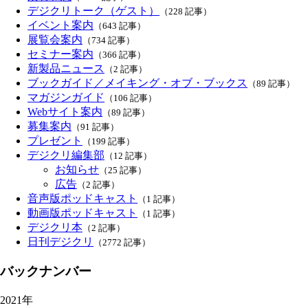
デジクリトーク（ゲスト）
（228 記事）
イベント案内
（643 記事）
展覧会案内
（734 記事）
セミナー案内
（366 記事）
新製品ニュース
（2 記事）
ブックガイド／メイキング・オブ・ブックス
（89 記事）
マガジンガイド
（106 記事）
Webサイト案内
（89 記事）
募集案内
（91 記事）
プレゼント
（199 記事）
デジクリ編集部
（12 記事）
お知らせ
（25 記事）
広告
（2 記事）
音声版ポッドキャスト
（1 記事）
動画版ポッドキャスト
（1 記事）
デジクリ本
（2 記事）
日刊デジクリ
（2772 記事）
バックナンバー
2021年