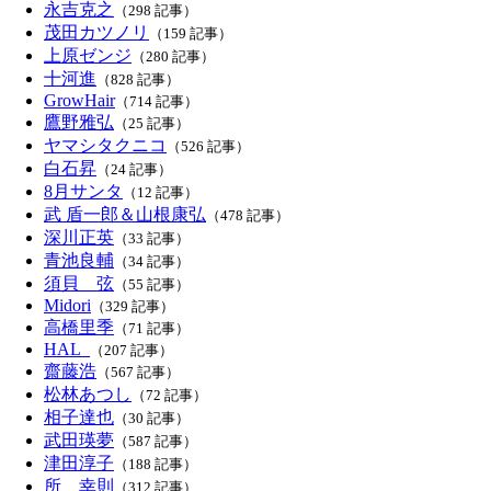
永吉克之
（298 記事）
茂田カツノリ
（159 記事）
上原ゼンジ
（280 記事）
十河進
（828 記事）
GrowHair
（714 記事）
鷹野雅弘
（25 記事）
ヤマシタクニコ
（526 記事）
白石昇
（24 記事）
8月サンタ
（12 記事）
武 盾一郎＆山根康弘
（478 記事）
深川正英
（33 記事）
青池良輔
（34 記事）
須貝 弦
（55 記事）
Midori
（329 記事）
高橋里季
（71 記事）
HAL_
（207 記事）
齋藤浩
（567 記事）
松林あつし
（72 記事）
相子達也
（30 記事）
武田瑛夢
（587 記事）
津田淳子
（188 記事）
所 幸則
（312 記事）