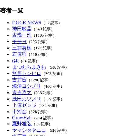
著者一覧
DGCR NEWS
（17 記事）
神田敏晶
（349 記事）
古籏一浩
（1195 記事）
モモヨ
（223 記事）
三井英樹
（191 記事）
石原強
（110 記事）
rゆ
（24 記事）
まつむらまきお
（580 記事）
笠居トシヒロ
（263 記事）
吉井宏
（1296 記事）
海津ヨシノリ
（406 記事）
永吉克之
（298 記事）
茂田カツノリ
（159 記事）
上原ゼンジ
（280 記事）
十河進
（828 記事）
GrowHair
（714 記事）
鷹野雅弘
（25 記事）
ヤマシタクニコ
（526 記事）