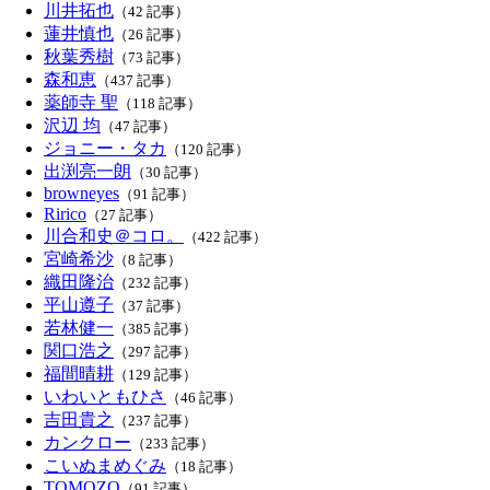
川井拓也
（42 記事）
蓮井慎也
（26 記事）
秋葉秀樹
（73 記事）
森和恵
（437 記事）
薬師寺 聖
（118 記事）
沢辺 均
（47 記事）
ジョニー・タカ
（120 記事）
出渕亮一朗
（30 記事）
browneyes
（91 記事）
Ririco
（27 記事）
川合和史＠コロ。
（422 記事）
宮崎希沙
（8 記事）
織田隆治
（232 記事）
平山遵子
（37 記事）
若林健一
（385 記事）
関口浩之
（297 記事）
福間晴耕
（129 記事）
いわいともひさ
（46 記事）
吉田貴之
（237 記事）
カンクロー
（233 記事）
こいぬまめぐみ
（18 記事）
TOMOZO
（91 記事）