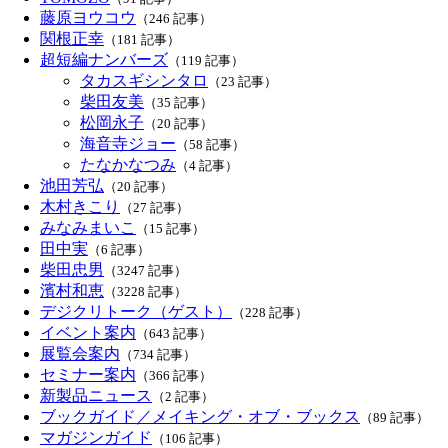
藤原ヨウコウ
（246 記事）
関根正幸
（181 記事）
超短編ナンバーズ
（119 記事）
タカスギシンタロ
（23 記事）
柴田友美
（35 記事）
松岡永子
（20 記事）
海音寺ジョー
（58 記事）
たなかなつみ
（4 記事）
池田芳弘
（20 記事）
木村きこり
（27 記事）
みなみまいこ
（15 記事）
田中実
（6 記事）
柴田忠男
（3247 記事）
濱村和恵
（3228 記事）
デジクリトーク（ゲスト）
（228 記事）
イベント案内
（643 記事）
展覧会案内
（734 記事）
セミナー案内
（366 記事）
新製品ニュース
（2 記事）
ブックガイド／メイキング・オブ・ブックス
（89 記事）
マガジンガイド
（106 記事）