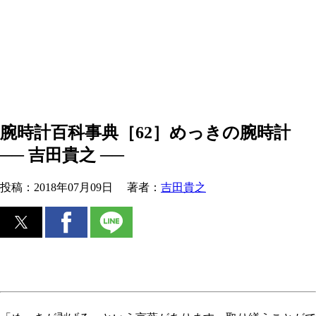
腕時計百科事典［62］めっきの腕時計
── 吉田貴之 ──
投稿：
2018年07月09日
著者：
吉田貴之