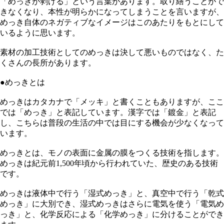
「めっきが剥げる」という言葉があります。取り繕うことがで
きなくなり、本性が明らかになってしまうことを言いますが、
めっき自体のネガティブなイメージはこのあたりをもとにして
いるように思います。
素材の加工技術としてのめっきは決して悪いものではなく、た
くさんの長所があります。
●めっきとは
めっきはカタカナで「メッキ」と書くこともありますが、ここ
では「めっき」と表記しています。漢字では「鍍金」と表記
し、こちらは普段の生活の中では目にする機会が少なくなって
います。
めっきとは、モノの表面に金属の膜をつくる技術を指します。
めっきは紀元前1,500年頃から行われていた、歴史のある技術
です。
めっきは液体中で行う「湿式めっき」と、真空中で行う「乾式
めっき」に大別でき、湿式めっきはさらに電気を使う「電気め
っき」と、化学反応による「化学めっき」に分けることができ