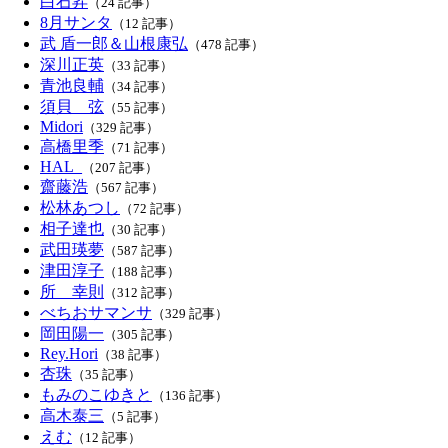
白石昇
（24 記事）
8月サンタ
（12 記事）
武 盾一郎＆山根康弘
（478 記事）
深川正英
（33 記事）
青池良輔
（34 記事）
須貝 弦
（55 記事）
Midori
（329 記事）
高橋里季
（71 記事）
HAL_
（207 記事）
齋藤浩
（567 記事）
松林あつし
（72 記事）
相子達也
（30 記事）
武田瑛夢
（587 記事）
津田淳子
（188 記事）
所 幸則
（312 記事）
べちおサマンサ
（329 記事）
岡田陽一
（305 記事）
Rey.Hori
（38 記事）
杏珠
（35 記事）
もみのこゆきと
（136 記事）
高木泰三
（5 記事）
えむ
（12 記事）