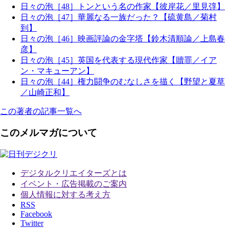
日々の泡［48］トンという名の作家【彼岸花／里見弴】
日々の泡［47］華麗なる一族だった？【硫黄島／菊村
到】
日々の泡［46］映画評論の金字塔【鈴木清順論／上島春
彦】
日々の泡［45］英国を代表する現代作家【贖罪／イア
ン・マキューアン】
日々の泡［44］権力闘争のむなしさを描く【野望と夏草
／山崎正和】
この著者の記事一覧へ
このメルマガについて
デジタルクリエイターズ
とは
イベント・広告掲載のご案内
個人情報に対する考え方
RSS
Facebook
Twitter