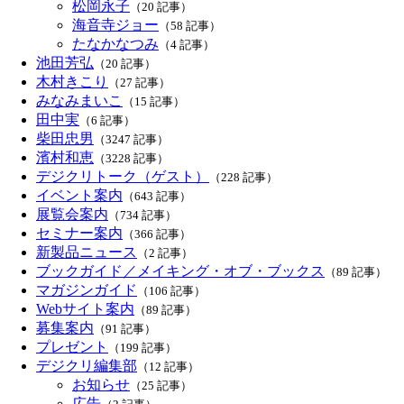
松岡永子
（20 記事）
海音寺ジョー
（58 記事）
たなかなつみ
（4 記事）
池田芳弘
（20 記事）
木村きこり
（27 記事）
みなみまいこ
（15 記事）
田中実
（6 記事）
柴田忠男
（3247 記事）
濱村和恵
（3228 記事）
デジクリトーク（ゲスト）
（228 記事）
イベント案内
（643 記事）
展覧会案内
（734 記事）
セミナー案内
（366 記事）
新製品ニュース
（2 記事）
ブックガイド／メイキング・オブ・ブックス
（89 記事）
マガジンガイド
（106 記事）
Webサイト案内
（89 記事）
募集案内
（91 記事）
プレゼント
（199 記事）
デジクリ編集部
（12 記事）
お知らせ
（25 記事）
広告