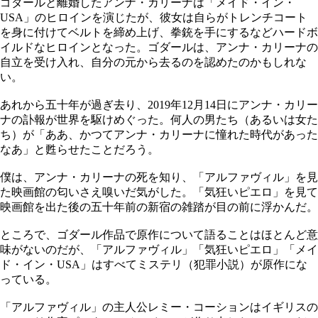
ゴダールと離婚したアンナ・カリーナは「メイド・イン・
USA」のヒロインを演じたが、彼女は自らがトレンチコート
を身に付けてベルトを締め上げ、拳銃を手にするなどハードボ
イルドなヒロインとなった。ゴダールは、アンナ・カリーナの
自立を受け入れ、自分の元から去るのを認めたのかもしれな
い。
あれから五十年が過ぎ去り、2019年12月14日にアンナ・カリー
ナの訃報が世界を駆けめぐった。何人の男たち（あるいは女た
ち）が「ああ、かつてアンナ・カリーナに憧れた時代があった
なあ」と甦らせたことだろう。
僕は、アンナ・カリーナの死を知り、「アルファヴィル」を見
た映画館の匂いさえ嗅いだ気がした。「気狂いピエロ」を見て
映画館を出た後の五十年前の新宿の雑踏が目の前に浮かんだ。
ところで、ゴダール作品で原作について語ることはほとんど意
味がないのだが、「アルファヴィル」「気狂いピエロ」「メイ
ド・イン・USA」はすべてミステリ（犯罪小説）が原作にな
っている。
「アルファヴィル」の主人公レミー・コーションはイギリスの