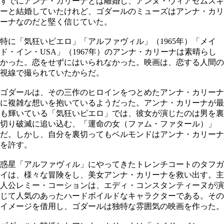
すでにアンナ・カリーナとは離婚し、アンヌ・ヴィアゼムスキ
ーと結婚していたけれど、ゴダールのミューズはアンナ・カリ
ーナなのだと堅く信じていた。
特に「気狂いピエロ」「アルファヴィル」（1965年）「メイ
ド・イン・USA」（1967年）のアンナ・カリーナは素晴らし
かった。恋をせずにはいられなかった。映画は、恋する人間の
視線で撮られていたからだ。
ゴダールは、その三作のヒロインをつとめたアンナ・カリーナ
に複雑な想いを抱いているようだった。アンナ・カリーナが最
も輝いている「気狂いピエロ」では、彼女が演じたのは男を裏
切り破滅に追い込む、「運命の女（ファム・ファタール）」
だ。しかし、自分を裏切ってもベルモンドはアンナ・カリーナ
を許す。
惑星「アルファヴィル」にやってきたトレンチコートのタフガ
イは、様々な冒険をし、美女アンナ・カリーナを救い出す。主
人公レミー・コーションは、エディ・コンスタンティーヌが演
じて人気のあったハードボイルドなキャラクターである。その
イメージを借用し、ゴダールは独特な雰囲気の映画を作った。