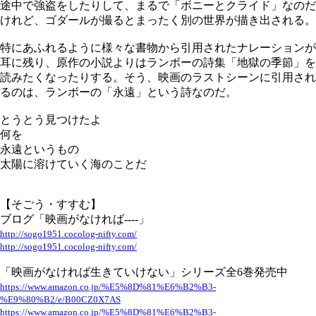
途中で強盗をしたりして、まるで「ボニーとクライド」なのだ
けれど、ゴダールが撮るとまったく別の世界が描き出される。
特にあふれるように様々な書物から引用されたナレーションが
耳に残り、原作の小説よりはランボーの詩集「地獄の季節」を
読みたくなったりする。そう、映画のラストシーンに引用され
るのは、ランボーの「永遠」という詩なのだ。
とうとう見つけたよ
何を
永遠というもの
太陽に溶けていく海のことだ
【そごう・すすむ】
ブログ「映画がなければ----」
http://sogo1951.cocolog-nifty.com/
http://sogo1951.cocolog-nifty.com/
「映画がなければ生きていけない」シリーズ全6巻発売中
https://www.amazon.co.jp/%E5%8D%81%E6%B2%B3-
%E9%80%B2/e/B00CZ0X7AS
https://www.amazon.co.jp/%E5%8D%81%E6%B2%B3-