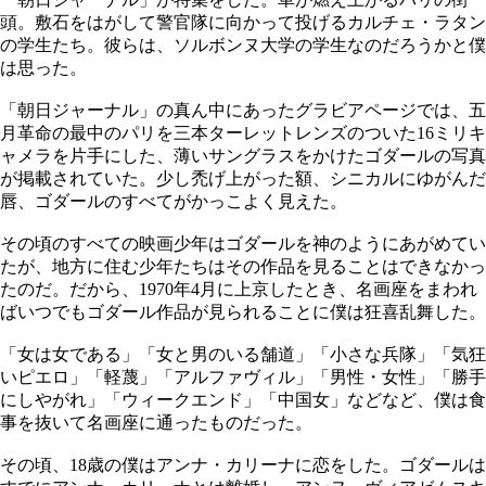
頭。敷石をはがして警官隊に向かって投げるカルチェ・ラタン
の学生たち。彼らは、ソルボンヌ大学の学生なのだろうかと僕
は思った。
「朝日ジャーナル」の真ん中にあったグラビアページでは、五
月革命の最中のパリを三本ターレットレンズのついた16ミリキ
ャメラを片手にした、薄いサングラスをかけたゴダールの写真
が掲載されていた。少し禿げ上がった額、シニカルにゆがんだ
唇、ゴダールのすべてがかっこよく見えた。
その頃のすべての映画少年はゴダールを神のようにあがめてい
たが、地方に住む少年たちはその作品を見ることはできなかっ
たのだ。だから、1970年4月に上京したとき、名画座をまわれ
ばいつでもゴダール作品が見られることに僕は狂喜乱舞した。
「女は女である」「女と男のいる舗道」「小さな兵隊」「気狂
いピエロ」「軽蔑」「アルファヴィル」「男性・女性」「勝手
にしやがれ」「ウィークエンド」「中国女」などなど、僕は食
事を抜いて名画座に通ったものだった。
その頃、18歳の僕はアンナ・カリーナに恋をした。ゴダールは