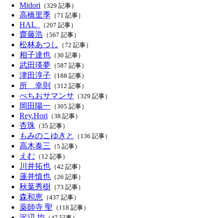
Midori
（329 記事）
高橋里季
（71 記事）
HAL_
（207 記事）
齋藤浩
（567 記事）
松林あつし
（72 記事）
相子達也
（30 記事）
武田瑛夢
（587 記事）
津田淳子
（188 記事）
所 幸則
（312 記事）
べちおサマンサ
（329 記事）
岡田陽一
（305 記事）
Rey.Hori
（38 記事）
杏珠
（35 記事）
もみのこゆきと
（136 記事）
高木泰三
（5 記事）
えむ
（12 記事）
川井拓也
（42 記事）
蓮井慎也
（26 記事）
秋葉秀樹
（73 記事）
森和恵
（437 記事）
薬師寺 聖
（118 記事）
沢辺 均
（47 記事）