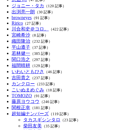
ジョニー・タカ
（120 記事）
出渕亮一朗
（30 記事）
browneyes
（91 記事）
Ririco
（27 記事）
川合和史＠コロ。
（422 記事）
宮崎希沙
（8 記事）
織田隆治
（232 記事）
平山遵子
（37 記事）
若林健一
（385 記事）
関口浩之
（297 記事）
福間晴耕
（129 記事）
いわいともひさ
（46 記事）
吉田貴之
（237 記事）
カンクロー
（233 記事）
こいぬまめぐみ
（18 記事）
TOMOZO
（91 記事）
藤原ヨウコウ
（246 記事）
関根正幸
（181 記事）
超短編ナンバーズ
（119 記事）
タカスギシンタロ
（23 記事）
柴田友美
（35 記事）