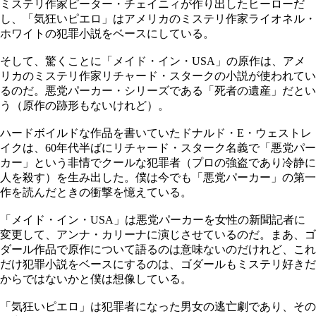
ミステリ作家ピーター・チェイニィが作り出したヒーローだ
し、「気狂いピエロ」はアメリカのミステリ作家ライオネル・
ホワイトの犯罪小説をベースにしている。
そして、驚くことに「メイド・イン・USA」の原作は、アメ
リカのミステリ作家リチャード・スタークの小説が使われてい
るのだ。悪党パーカー・シリーズである「死者の遺産」だとい
う（原作の跡形もないけれど）。
ハードボイルドな作品を書いていたドナルド・E・ウェストレ
イクは、60年代半ばにリチャード・スターク名義で「悪党パー
カー」という非情でクールな犯罪者（プロの強盗であり冷静に
人を殺す）を生み出した。僕は今でも「悪党パーカー」の第一
作を読んだときの衝撃を憶えている。
「メイド・イン・USA」は悪党パーカーを女性の新聞記者に
変更して、アンナ・カリーナに演じさせているのだ。まあ、ゴ
ダール作品で原作について語るのは意味ないのだけれど、これ
だけ犯罪小説をベースにするのは、ゴダールもミステリ好きだ
からではないかと僕は想像している。
「気狂いピエロ」は犯罪者になった男女の逃亡劇であり、その