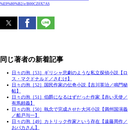
%E9%80%B2/e/B00CZ0X7AS
同じ著者の新着記事
日々の泡［53］ギリシャ悲劇のような私立探偵小説【ロ
ス・マクドナルド／さむけ】
日々の泡［52］国民作家の伝奇小説【吉川英治／鳴門秘
帖】
日々の泡［51］伯爵になるはずだった作家【赤い天使／
有馬頼義】
日々の泡［50］執念で完成させた大河小説【満州国演義
／船戸与一】
日々の泡［49］カトリック作家という存在【遠藤周作／
おバカさん】