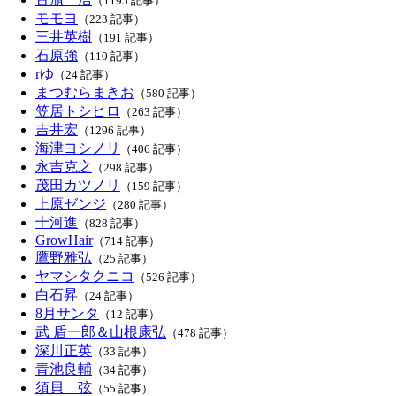
（1195 記事）
モモヨ
（223 記事）
三井英樹
（191 記事）
石原強
（110 記事）
rゆ
（24 記事）
まつむらまきお
（580 記事）
笠居トシヒロ
（263 記事）
吉井宏
（1296 記事）
海津ヨシノリ
（406 記事）
永吉克之
（298 記事）
茂田カツノリ
（159 記事）
上原ゼンジ
（280 記事）
十河進
（828 記事）
GrowHair
（714 記事）
鷹野雅弘
（25 記事）
ヤマシタクニコ
（526 記事）
白石昇
（24 記事）
8月サンタ
（12 記事）
武 盾一郎＆山根康弘
（478 記事）
深川正英
（33 記事）
青池良輔
（34 記事）
須貝 弦
（55 記事）