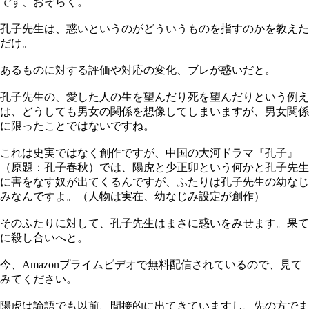
です、おそらく。
孔子先生は、惑いというのがどういうものを指すのかを教えた
だけ。
あるものに対する評価や対応の変化、ブレが惑いだと。
孔子先生の、愛した人の生を望んだり死を望んだりという例え
は、どうしても男女の関係を想像してしまいますが、男女関係
に限ったことではないですね。
これは史実ではなく創作ですが、中国の大河ドラマ『孔子』
（原題：孔子春秋）では、陽虎と少正卯という何かと孔子先生
に害をなす奴が出てくるんですが、ふたりは孔子先生の幼なじ
みなんですよ。（人物は実在、幼なじみ設定が創作）
そのふたりに対して、孔子先生はまさに惑いをみせます。果て
に殺し合いへと。
今、Amazonプライムビデオで無料配信されているので、見て
みてください。
陽虎は論語でも以前、間接的に出てきていますし、先の方でま