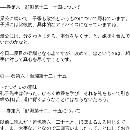
──巻第六「顔淵第十二」十四について
景公に続いて、子張も政治というものについて尋ねています。
子張には比較的、具体的なアドバイスになっていますね。
景公には、分をわきまえろ、本分を尽くせ、と、嫌味も含んで
いたのかなと。
今日二度目の登場となる忠ですが、改めて、忠というのは、相
手に対して真心を尽くすことです。
◎──巻第六「顔淵第十二」十五
・だいたいの意味
孔子先生は仰った。ひろく教養を学び、それを礼をもって引き
締めれば、道に背くようなことにはならないだろう。
──巻第六「顔淵第十二」十五について
以前に読んだ「雍也第六」二十七と、ほぼまるまる同じ文で
す。ま、大事なことなので二回言いましたってことにしておき