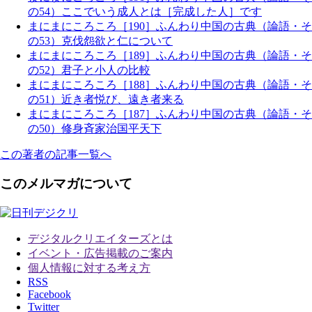
の54）ここでいう成人とは［完成した人］です
まにまにころころ［190］ふんわり中国の古典（論語・そ
の53）克伐怨欲と仁について
まにまにころころ［189］ふんわり中国の古典（論語・そ
の52）君子と小人の比較
まにまにころころ［188］ふんわり中国の古典（論語・そ
の51）近き者悦び、遠き者来る
まにまにころころ［187］ふんわり中国の古典（論語・そ
の50）修身斉家治国平天下
この著者の記事一覧へ
このメルマガについて
デジタルクリエイターズ
とは
イベント・広告掲載のご案内
個人情報に対する考え方
RSS
Facebook
Twitter