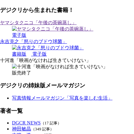
デジクリから生まれた書籍！
ヤマシタクニコ「午後の茶碗蒸し」
電子版
永吉克之「怒りのブドウ球菌」
書籍版
電子版
十河進「映画がなければ生きていけない」
販売終了
デジクリの姉妹版メールマガジン
写真情報メールマガジン「写真を楽しむ生活」
著者一覧
DGCR NEWS
（17 記事）
神田敏晶
（349 記事）