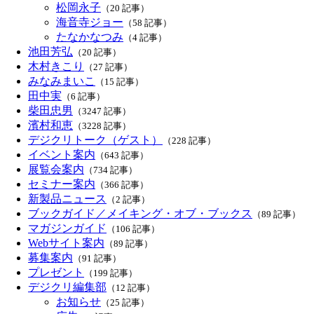
松岡永子
（20 記事）
海音寺ジョー
（58 記事）
たなかなつみ
（4 記事）
池田芳弘
（20 記事）
木村きこり
（27 記事）
みなみまいこ
（15 記事）
田中実
（6 記事）
柴田忠男
（3247 記事）
濱村和恵
（3228 記事）
デジクリトーク（ゲスト）
（228 記事）
イベント案内
（643 記事）
展覧会案内
（734 記事）
セミナー案内
（366 記事）
新製品ニュース
（2 記事）
ブックガイド／メイキング・オブ・ブックス
（89 記事）
マガジンガイド
（106 記事）
Webサイト案内
（89 記事）
募集案内
（91 記事）
プレゼント
（199 記事）
デジクリ編集部
（12 記事）
お知らせ
（25 記事）