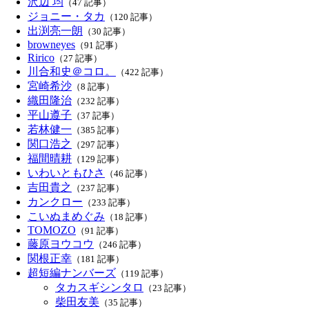
沢辺 均
（47 記事）
ジョニー・タカ
（120 記事）
出渕亮一朗
（30 記事）
browneyes
（91 記事）
Ririco
（27 記事）
川合和史＠コロ。
（422 記事）
宮崎希沙
（8 記事）
織田隆治
（232 記事）
平山遵子
（37 記事）
若林健一
（385 記事）
関口浩之
（297 記事）
福間晴耕
（129 記事）
いわいともひさ
（46 記事）
吉田貴之
（237 記事）
カンクロー
（233 記事）
こいぬまめぐみ
（18 記事）
TOMOZO
（91 記事）
藤原ヨウコウ
（246 記事）
関根正幸
（181 記事）
超短編ナンバーズ
（119 記事）
タカスギシンタロ
（23 記事）
柴田友美
（35 記事）