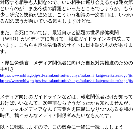
対応する相手も人間なので、いい相手に巡り会えるかは運次第
というのが、まあ今後の課題といったところでしょうか。もう
少し研究と技術が進めば、こういう相談の一次窓口は、いわゆ
るAIのほうが向いている気もしますけどね。
また、自死については、最近何かと話題の世界保健機関
（WHO）がメディアに向けて、報道ガイドラインを作成して
います。こちらも厚生労働省のサイトに日本語のものがありま
す。
・厚生労働省 メディア関係者に向けた自殺対策推進のための
手引き
https://www.mhlw.go.jp/stf/seisakunitsuite/bunya/hukushi_kaigo/seikatsuhogo/ji
https://www.mhlw.go.jp/stf/seisakunitsuite/bunya/hukushi_kaigo/seikatsuhogo/ji
メディア向けのガイドラインなどは、報道関係者だけが知って
おけばいいなんて、20年前ならそうだったかも知れませんが、
ソーシャルメディアなんて言葉さえ陳腐になりつつある令和の
時代、我々みんなメディア関係者みたいなもんです。
以下に転載しますので、この機会に一緒に一読しましょう。