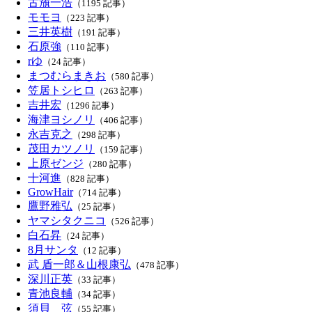
古籏一浩
（1195 記事）
モモヨ
（223 記事）
三井英樹
（191 記事）
石原強
（110 記事）
rゆ
（24 記事）
まつむらまきお
（580 記事）
笠居トシヒロ
（263 記事）
吉井宏
（1296 記事）
海津ヨシノリ
（406 記事）
永吉克之
（298 記事）
茂田カツノリ
（159 記事）
上原ゼンジ
（280 記事）
十河進
（828 記事）
GrowHair
（714 記事）
鷹野雅弘
（25 記事）
ヤマシタクニコ
（526 記事）
白石昇
（24 記事）
8月サンタ
（12 記事）
武 盾一郎＆山根康弘
（478 記事）
深川正英
（33 記事）
青池良輔
（34 記事）
須貝 弦
（55 記事）