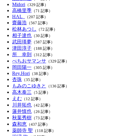
Midori
（329 記事）
高橋里季
（71 記事）
HAL_
（207 記事）
齋藤浩
（567 記事）
松林あつし
（72 記事）
相子達也
（30 記事）
武田瑛夢
（587 記事）
津田淳子
（188 記事）
所 幸則
（312 記事）
べちおサマンサ
（329 記事）
岡田陽一
（305 記事）
Rey.Hori
（38 記事）
杏珠
（35 記事）
もみのこゆきと
（136 記事）
高木泰三
（5 記事）
えむ
（12 記事）
川井拓也
（42 記事）
蓮井慎也
（26 記事）
秋葉秀樹
（73 記事）
森和恵
（437 記事）
薬師寺 聖
（118 記事）