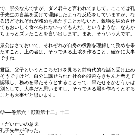
で、景公なんですが、ダメ君主と言われてまして。ここでは孔
子先生の言葉を受けて理解したような反応をしていますが、な
るほどそれぞれが務めを果たすことがないと、穀物を納めさせ
てもおいしく食べられないってもんだ、というような、なんか
ちょっとズレたことを言い出します。まあ、そういう人です。
景公はさておいて、それぞれが自身の役割を理解して務めを果
たすこと、上の者は、そうできる土壌を作ること、確かに大事
ですね。
君臣、父子というところだけを見ると前時代的な話と受け止め
そうですけど、自分に課せられた社会的役割をきちんと考えて
認識し、務めを果たそうとすることって、果たせるかどうかは
別として、大事だと思いますし、そうできる場を作ろうとする
ことも大事だと思います。
◎──巻第六「顔淵第十二」十二
・だいたいの意味
孔子先生が仰った。