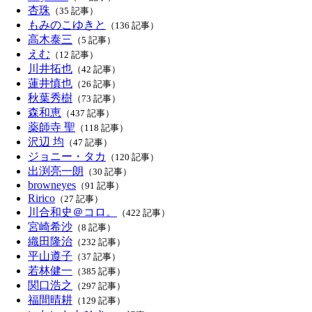
杏珠
（35 記事）
もみのこゆきと
（136 記事）
高木泰三
（5 記事）
えむ
（12 記事）
川井拓也
（42 記事）
蓮井慎也
（26 記事）
秋葉秀樹
（73 記事）
森和恵
（437 記事）
薬師寺 聖
（118 記事）
沢辺 均
（47 記事）
ジョニー・タカ
（120 記事）
出渕亮一朗
（30 記事）
browneyes
（91 記事）
Ririco
（27 記事）
川合和史＠コロ。
（422 記事）
宮崎希沙
（8 記事）
織田隆治
（232 記事）
平山遵子
（37 記事）
若林健一
（385 記事）
関口浩之
（297 記事）
福間晴耕
（129 記事）