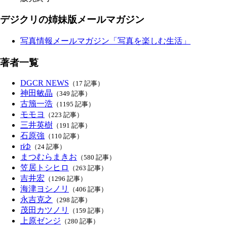
デジクリの姉妹版メールマガジン
写真情報メールマガジン「写真を楽しむ生活」
著者一覧
DGCR NEWS
（17 記事）
神田敏晶
（349 記事）
古籏一浩
（1195 記事）
モモヨ
（223 記事）
三井英樹
（191 記事）
石原強
（110 記事）
rゆ
（24 記事）
まつむらまきお
（580 記事）
笠居トシヒロ
（263 記事）
吉井宏
（1296 記事）
海津ヨシノリ
（406 記事）
永吉克之
（298 記事）
茂田カツノリ
（159 記事）
上原ゼンジ
（280 記事）