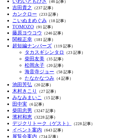
いわいともひさ
（46 記事）
吉田貴之
（237 記事）
カンクロー
（233 記事）
こいぬまめぐみ
（18 記事）
TOMOZO
（91 記事）
藤原ヨウコウ
（246 記事）
関根正幸
（181 記事）
超短編ナンバーズ
（119 記事）
タカスギシンタロ
（23 記事）
柴田友美
（35 記事）
松岡永子
（20 記事）
海音寺ジョー
（58 記事）
たなかなつみ
（4 記事）
池田芳弘
（20 記事）
木村きこり
（27 記事）
みなみまいこ
（15 記事）
田中実
（6 記事）
柴田忠男
（3247 記事）
濱村和恵
（3228 記事）
デジクリトーク（ゲスト）
（228 記事）
イベント案内
（643 記事）
展覧会案内
（734 記事）