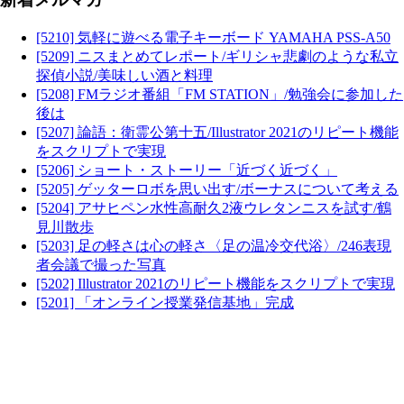
[5210] 気軽に遊べる電子キーボード YAMAHA PSS-A50
[5209] ニスまとめてレポート/ギリシャ悲劇のような私立
探偵小説/美味しい酒と料理
[5208] FMラジオ番組「FM STATION」/勉強会に参加した
後は
[5207] 論語：衛霊公第十五/Illustrator 2021のリピート機能
をスクリプトで実現
[5206] ショート・ストーリー「近づく近づく」
[5205] ゲッターロボを思い出す/ボーナスについて考える
[5204] アサヒペン水性高耐久2液ウレタンニスを試す/鶴
見川散歩
[5203] 足の軽さは心の軽さ〈足の温冷交代浴〉/246表現
者会議で撮った写真
[5202] Illustrator 2021のリピート機能をスクリプトで実現
[5201] 「オンライン授業発信基地」完成