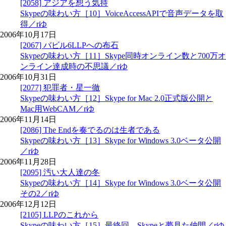
[2058] アジアを想う気持
Skypeの味わい方［10］VoiceAccessAPIで音声データを取
得／rゆ
2006年10月17日
[2067] バビル6LLPへの布石
Skypeの味わい方［11］Skype同時オンライン数と700万オ
ンライン達成時の不思議／rゆ
2006年10月31日
[2077] 犯罪者・星一徹
Skypeの味わい方［12］Skype for Mac 2.0正式版公開と
Mac用WebCAM／rゆ
2006年11月14日
[2086] The Endを奏でるのは生者である
Skypeの味わい方［13］Skype for Windows 3.0ベータ公開
／rゆ
2006年11月28日
[2095] 汚い大人達の冬
Skypeの味わい方［14］Skype for Windows 3.0ベータ公開
その2／rゆ
2006年12月12日
[2105] LLPのこれから
Skypeの味わい方［15］最終回 Skypeと夢見た仲間／rゆ