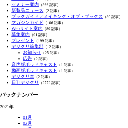
セミナー案内
（366 記事）
新製品ニュース
（2 記事）
ブックガイド／メイキング・オブ・ブックス
（89 記事）
マガジンガイド
（106 記事）
Webサイト案内
（89 記事）
募集案内
（91 記事）
プレゼント
（199 記事）
デジクリ編集部
（12 記事）
お知らせ
（25 記事）
広告
（2 記事）
音声版ポッドキャスト
（1 記事）
動画版ポッドキャスト
（1 記事）
デジクリ本
（2 記事）
日刊デジクリ
（2772 記事）
バックナンバー
2021年
01月
02月