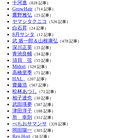
十河進
（828 記事）
GrowHair
（714 記事）
鷹野雅弘
（25 記事）
ヤマシタクニコ
（526 記事）
白石昇
（24 記事）
8月サンタ
（12 記事）
武 盾一郎＆山根康弘
（478 記事）
深川正英
（33 記事）
青池良輔
（34 記事）
須貝 弦
（55 記事）
Midori
（329 記事）
高橋里季
（71 記事）
HAL_
（207 記事）
齋藤浩
（567 記事）
松林あつし
（72 記事）
相子達也
（30 記事）
武田瑛夢
（587 記事）
津田淳子
（188 記事）
所 幸則
（312 記事）
べちおサマンサ
（329 記事）
岡田陽一
（305 記事）
Rey.Hori
（38 記事）