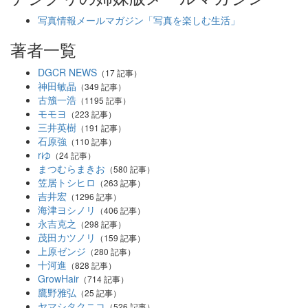
写真情報メールマガジン「写真を楽しむ生活」
著者一覧
DGCR NEWS
（17 記事）
神田敏晶
（349 記事）
古籏一浩
（1195 記事）
モモヨ
（223 記事）
三井英樹
（191 記事）
石原強
（110 記事）
rゆ
（24 記事）
まつむらまきお
（580 記事）
笠居トシヒロ
（263 記事）
吉井宏
（1296 記事）
海津ヨシノリ
（406 記事）
永吉克之
（298 記事）
茂田カツノリ
（159 記事）
上原ゼンジ
（280 記事）
十河進
（828 記事）
GrowHair
（714 記事）
鷹野雅弘
（25 記事）
ヤマシタクニコ
（526 記事）