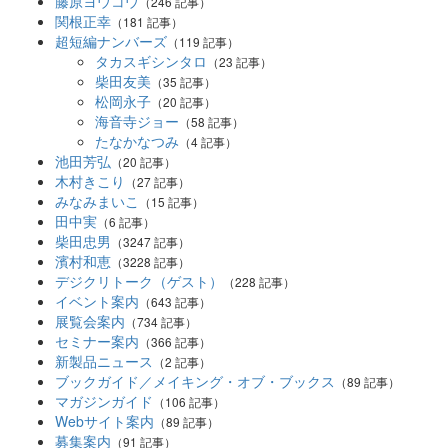
藤原ヨウコウ
（246 記事）
関根正幸
（181 記事）
超短編ナンバーズ
（119 記事）
タカスギシンタロ
（23 記事）
柴田友美
（35 記事）
松岡永子
（20 記事）
海音寺ジョー
（58 記事）
たなかなつみ
（4 記事）
池田芳弘
（20 記事）
木村きこり
（27 記事）
みなみまいこ
（15 記事）
田中実
（6 記事）
柴田忠男
（3247 記事）
濱村和恵
（3228 記事）
デジクリトーク（ゲスト）
（228 記事）
イベント案内
（643 記事）
展覧会案内
（734 記事）
セミナー案内
（366 記事）
新製品ニュース
（2 記事）
ブックガイド／メイキング・オブ・ブックス
（89 記事）
マガジンガイド
（106 記事）
Webサイト案内
（89 記事）
募集案内
（91 記事）