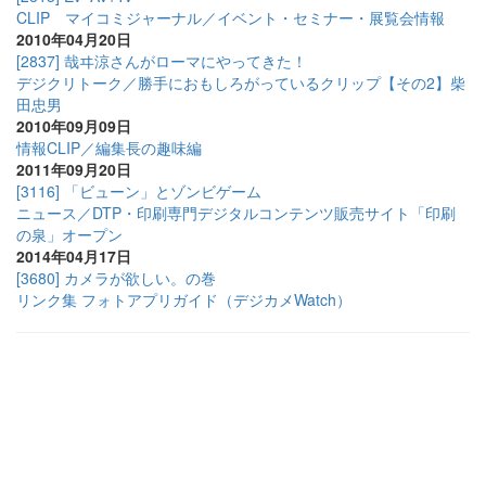
CLIP マイコミジャーナル／イベント・セミナー・展覧会情報
2010年04月20日
[2837] 哉ヰ涼さんがローマにやってきた！
デジクリトーク／勝手におもしろがっているクリップ【その2】柴
田忠男
2010年09月09日
情報CLIP／編集長の趣味編
2011年09月20日
[3116] 「ビューン」とゾンビゲーム
ニュース／DTP・印刷専門デジタルコンテンツ販売サイト「印刷
の泉」オープン
2014年04月17日
[3680] カメラが欲しい。の巻
リンク集 フォトアプリガイド（デジカメWatch）