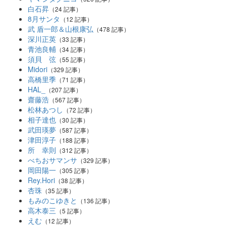
白石昇
（24 記事）
8月サンタ
（12 記事）
武 盾一郎＆山根康弘
（478 記事）
深川正英
（33 記事）
青池良輔
（34 記事）
須貝 弦
（55 記事）
Midori
（329 記事）
高橋里季
（71 記事）
HAL_
（207 記事）
齋藤浩
（567 記事）
松林あつし
（72 記事）
相子達也
（30 記事）
武田瑛夢
（587 記事）
津田淳子
（188 記事）
所 幸則
（312 記事）
べちおサマンサ
（329 記事）
岡田陽一
（305 記事）
Rey.Hori
（38 記事）
杏珠
（35 記事）
もみのこゆきと
（136 記事）
高木泰三
（5 記事）
えむ
（12 記事）