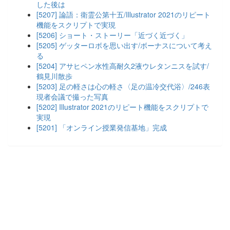
した後は
[5207] 論語：衛霊公第十五/Illustrator 2021のリピート
機能をスクリプトで実現
[5206] ショート・ストーリー「近づく近づく」
[5205] ゲッターロボを思い出す/ボーナスについて考え
る
[5204] アサヒペン水性高耐久2液ウレタンニスを試す/
鶴見川散歩
[5203] 足の軽さは心の軽さ〈足の温冷交代浴〉/246表
現者会議で撮った写真
[5202] Illustrator 2021のリピート機能をスクリプトで
実現
[5201] 「オンライン授業発信基地」完成