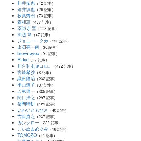
川井拓也
（42 記事）
蓮井慎也
（26 記事）
秋葉秀樹
（73 記事）
森和恵
（437 記事）
薬師寺 聖
（118 記事）
沢辺 均
（47 記事）
ジョニー・タカ
（120 記事）
出渕亮一朗
（30 記事）
browneyes
（91 記事）
Ririco
（27 記事）
川合和史＠コロ。
（422 記事）
宮崎希沙
（8 記事）
織田隆治
（232 記事）
平山遵子
（37 記事）
若林健一
（385 記事）
関口浩之
（297 記事）
福間晴耕
（129 記事）
いわいともひさ
（46 記事）
吉田貴之
（237 記事）
カンクロー
（233 記事）
こいぬまめぐみ
（18 記事）
TOMOZO
（91 記事）