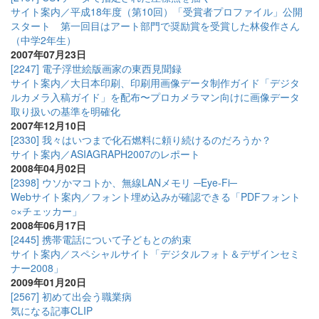
サイト案内／平成18年度（第10回）「受賞者プロファイル」公開
スタート 第一回目はアート部門で奨励賞を受賞した林俊作さん
（中学2年生）
2007年07月23日
[2247] 電子浮世絵版画家の東西見聞録
サイト案内／大日本印刷、印刷用画像データ制作ガイド「デジタ
ルカメラ入稿ガイド」を配布〜プロカメラマン向けに画像データ
取り扱いの基準を明確化
2007年12月10日
[2330] 我々はいつまで化石燃料に頼り続けるのだろうか？
サイト案内／ASIAGRAPH2007のレポート
2008年04月02日
[2398] ウソかマコトか、無線LANメモリ ─Eye-Fi─
Webサイト案内／フォント埋め込みが確認できる「PDFフォント
○×チェッカー」
2008年06月17日
[2445] 携帯電話について子どもとの約束
サイト案内／スペシャルサイト「デジタルフォト＆デザインセミ
ナー2008」
2009年01月20日
[2567] 初めて出会う職業病
気になる記事CLIP